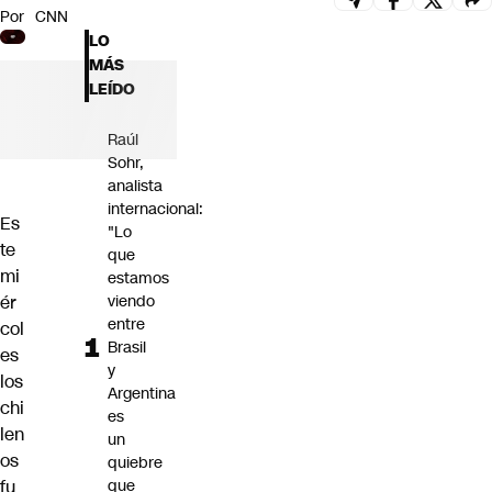
Por
CNN
Futuro 360
LO
Opinión
MÁS
LEÍDO
Raúl
Sohr,
analista
internacional:
Es
"Lo
te
que
mi
estamos
ér
viendo
entre
col
Brasil
es
y
los
Argentina
chi
es
len
un
os
quiebre
fu
que