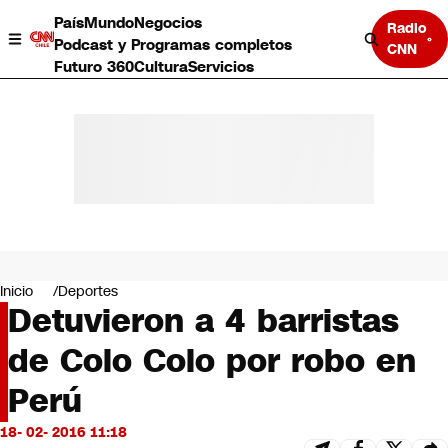
País
Mundo
Negocios
Radio
Podcast y Programas completos
CNN
Futuro 360
Cultura
Servicios
País
Mundo
Negocios
Inicio
Deportes
Detuvieron a 4 barristas
Deportes
Programas completos
de Colo Colo por robo en
Cultura
Servicios
Perú
Bits
CNN Data
18- 02- 2016 11:18
CNN tiempo