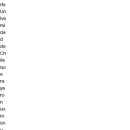
de
Un
ive
rsi
da
d
de
Ch
ile
qu
e
ra
ya
ro
n
un
m
on
u