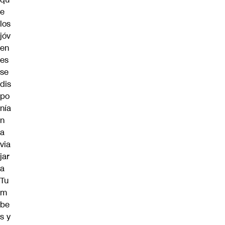
e
los
jóv
en
es
se
dis
po
nía
n
a
via
jar
a
Tu
m
be
s y