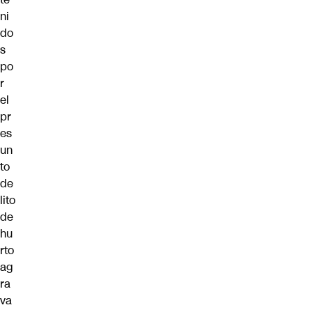
ni
do
s
po
r
el
pr
es
un
to
de
lito
de
hu
rto
ag
ra
va