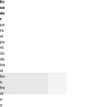
Ec
ua
do
r
pa
ra
el
pa
rti
do
de
los
al
bo
s
fre
nt
e
a