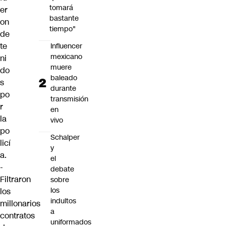
tomará
er
bastante
on
tiempo"
de
te
Influencer
mexicano
ni
muere
do
baleado
s
durante
po
transmisión
r
en
la
vivo
po
Schalper
licí
y
a.
el
-
debate
Filtraron
sobre
los
los
indultos
millonarios
a
contratos
uniformados