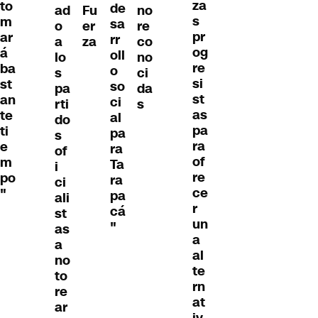
za
to
de
ad
Fu
no
s
m
sa
o
er
re
pr
ar
rr
a
za
co
og
á
oll
lo
no
re
ba
o
s
ci
si
st
so
pa
da
st
an
ci
rti
s
as
te
al
do
pa
ti
pa
s
ra
e
ra
of
of
m
Ta
i
re
po
ra
ci
ce
"
pa
ali
r
cá
st
un
"
as
a
a
al
no
te
to
rn
re
at
ar
iv