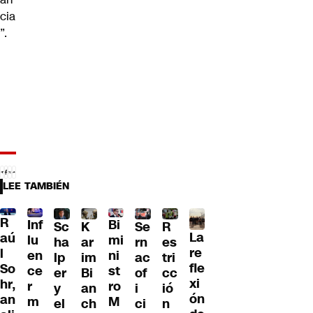
cia
”.
LEE TAMBIÉN
R
Inf
Bi
Sc
K
Se
R
La
aú
lu
mi
ha
ar
rn
es
re
l
en
ni
lp
im
ac
tri
fle
So
ce
st
er
Bi
of
cc
xi
hr,
r
ro
y
an
i
ió
ón
an
m
M
el
ch
ci
n