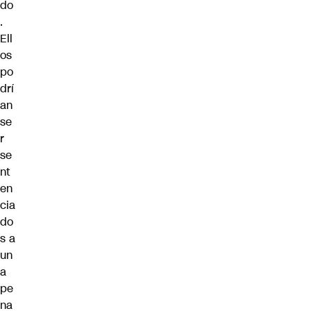
do
.
Ell
os
po
drí
an
se
r
se
nt
en
cia
do
s a
un
a
pe
na