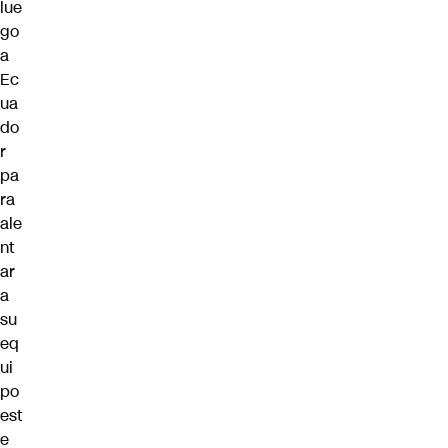
lue
go
a
Ec
ua
do
r
pa
ra
ale
nt
ar
a
su
eq
ui
po
est
e