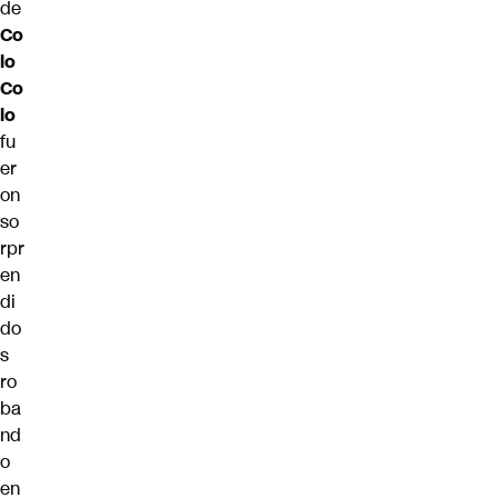
de
Co
lo
Co
lo
fu
er
on
so
rpr
en
di
do
s
ro
ba
nd
o
en