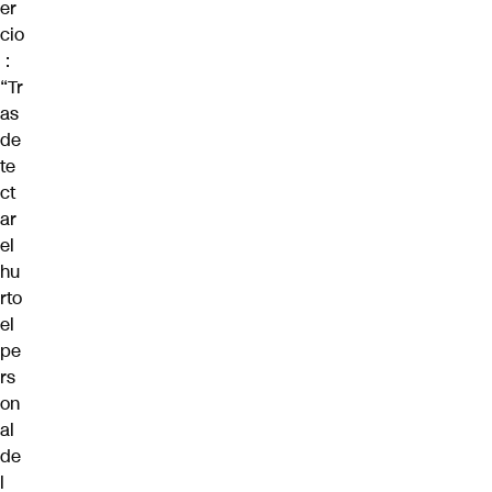
er
cio
:
“Tr
as
de
te
ct
ar
el
hu
rto
el
pe
rs
on
al
de
l