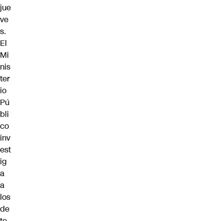
jue
ve
s.
El
Mi
nis
ter
io
Pú
bli
co
inv
est
ig
a
a
los
de
te