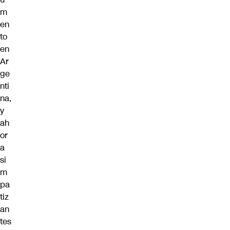
m
en
to
en
Ar
ge
nti
na,
y
ah
or
a
si
m
pa
tiz
an
tes