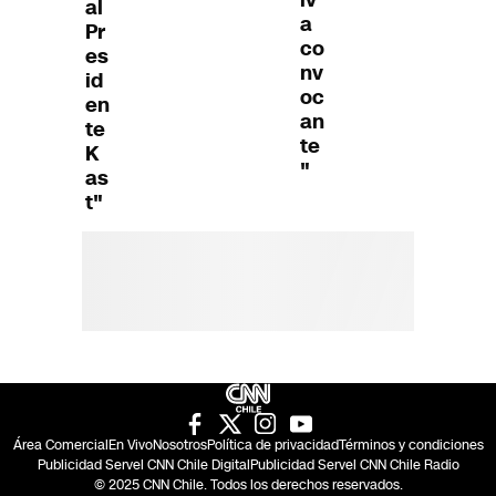
al
a
Pr
co
es
nv
id
oc
en
an
te
te
K
"
as
t"
Área Comercial
En Vivo
Nosotros
Política de privacidad
Términos y condiciones
Publicidad Servel CNN Chile Digital
Publicidad Servel CNN Chile Radio
© 2025 CNN Chile. Todos los derechos reservados.