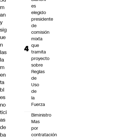
es
m
elegido
an
presidente
y
de
sig
comisión
ue
mixta
n
que
tramita
las
proyecto
la
sobre
m
Reglas
en
de
ta
Uso
bl
de
es
la
Fuerza
no
tici
Biministro
as
Mas
de
por
ba
contratación