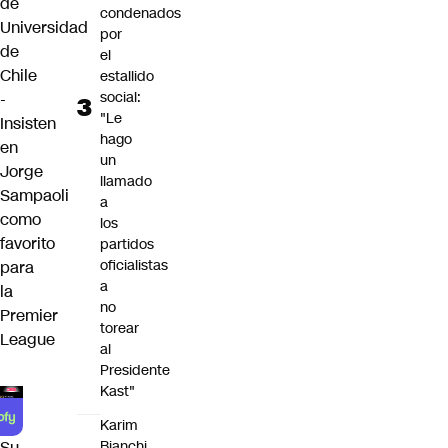
de
condenados
Universidad
por
de
el
Chile
estallido
social:
-
"Le
Insisten
hago
en
un
Jorge
llamado
Sampaoli
a
como
los
favorito
partidos
oficialistas
para
a
la
no
Premier
torear
League
al
Presidente
Kast"
Karim
Bianchi
Su