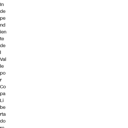
In
de
pe
nd
ien
te
de
l
Val
le
po
r
Co
pa
Li
be
rta
do
re