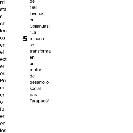
de
rri
196
sta
jóvenes
s
en
chi
Collahuasi:
len
"La
os
minería
en
se
transforma
el
en
ext
un
eri
motor
or.
de
Pri
desarrollo
m
social
er
para
Tarapacá"
o
fu
er
on
los