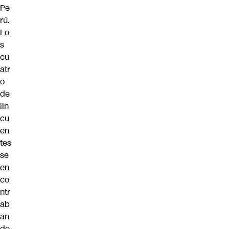
Pe
rú.
Lo
s
cu
atr
o
de
lin
cu
en
tes
se
en
co
ntr
ab
an
de