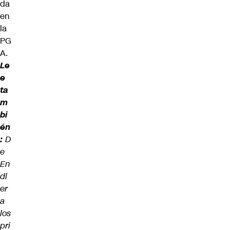
da
en
la
PG
A.
Le
e
ta
m
bi
én
:
D
e
En
dl
er
a
los
pri