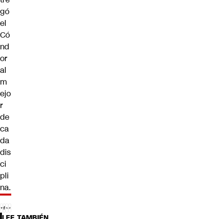
gó
el
Có
nd
or
al
m
ejo
r
de
ca
da
dis
ci
pli
na
.
LEE TAMBIÉN