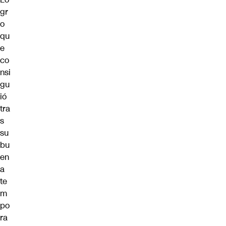
gr
o
qu
e
co
nsi
gu
ió
tra
s
su
bu
en
a
te
m
po
ra