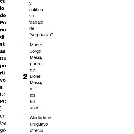
cu
y
lo
califica
de
su
Pe
trabajo
de
rio
"vergüenza"
di
st
Muere
as
Jorge
Messi,
De
padre
po
de
rti
Lionel
vo
Messi,
s
a
(C
los
PD
68
años
)
en
Ciudadano
tre
uruguayo
gó
ofreció