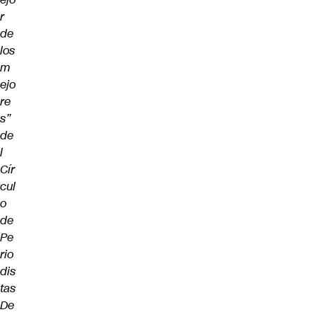
r
de
los
m
ejo
re
s”
de
l
Cír
cul
o
de
Pe
rio
dis
tas
De