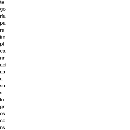
te
go
ría
pa
ral
ím
pi
ca,
gr
aci
as
a
su
s
lo
gr
os
co
ns