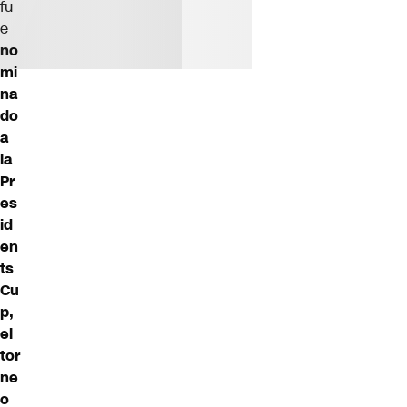
fu
e
no
mi
na
do
a
la
Pr
es
id
en
ts
Cu
p,
el
tor
ne
o