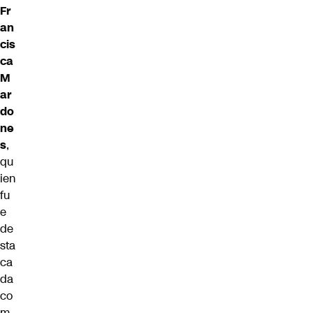
Fr
an
cis
ca
M
ar
do
ne
s
,
qu
ien
fu
e
de
sta
ca
da
co
m