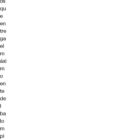
os
qu
e
en
tre
ga
el
m
áxi
m
o
en
te
de
l
ba
lo
m
pi