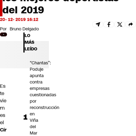
Futuro 360
del 2019
Opinión
20- 12- 2019 16:12
Por
Bruno Delgado
LO
MÁS
LEÍDO
“Chantas”:
Poduje
apunta
contra
Es
empresas
te
cuestionadas
vie
por
rn
reconstrucción
en
es
Viña
el
del
Cír
Mar