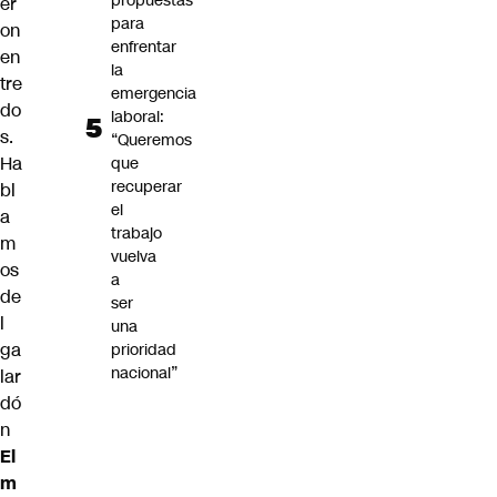
propuestas
er
para
on
enfrentar
en
la
tre
emergencia
do
laboral:
s.
“Queremos
Ha
que
recuperar
bl
el
a
trabajo
m
vuelva
os
a
de
ser
l
una
ga
prioridad
nacional”
lar
dó
n
El
m