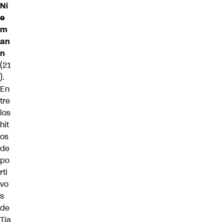
Ni
e
m
an
n
(21
).
En
tre
los
hit
os
de
po
rti
vo
s
de
Tia