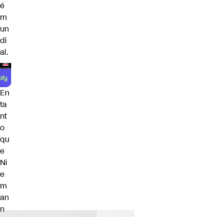
é
m
un
di
al.
En
ta
nt
o
qu
e
Ni
e
m
an
n