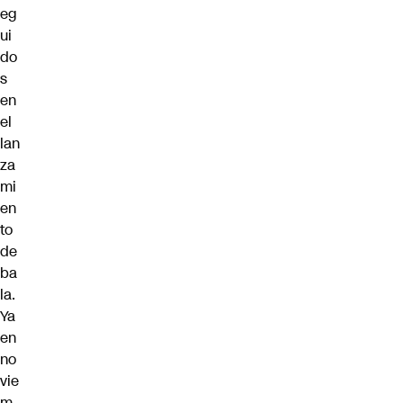
eg
ui
do
s
en
el
lan
za
mi
en
to
de
ba
la.
Ya
en
no
vie
m