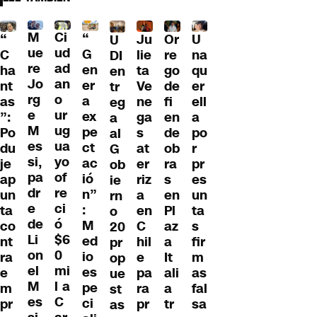
M
Ci
“
Ju
Or
U
“
U
ue
ud
G
lie
re
na
C
DI
re
ad
en
ta
go
qu
ha
en
Jo
an
er
Ve
de
er
nt
tr
rg
o
a
ne
fi
ell
as
eg
e
ur
ex
ga
en
a
”:
a
M
ug
pe
s
de
po
Po
al
es
ua
ct
at
ob
r
du
G
si,
yo
ac
er
ra
pr
je
ob
pa
of
ió
riz
s
es
ap
ie
dr
re
n”
a
en
un
un
rn
e
ci
:
en
Pl
ta
ta
o
de
ó
M
C
az
s
co
20
Li
$6
ed
hil
a
fir
nt
pr
on
0
io
e
It
m
ra
op
el
mi
es
pa
ali
as
e
ue
M
l a
pe
ra
a
fal
m
st
es
C
ci
pr
tr
sa
pr
as