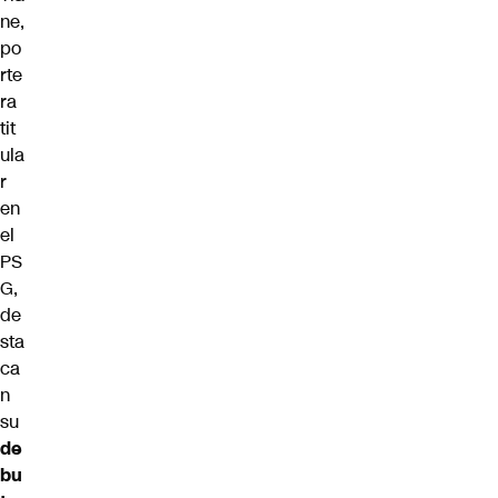
ne,
po
rte
ra
tit
ula
r
en
el
PS
G,
de
sta
ca
n
su
de
bu