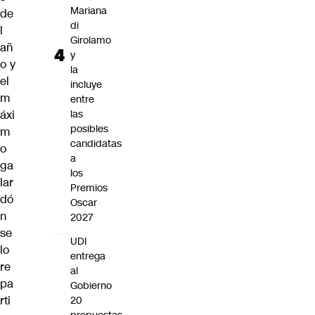
Mariana
de
di
l
Girolamo
añ
y
o y
la
el
incluye
m
entre
áxi
las
posibles
m
candidatas
o
a
ga
los
lar
Premios
dó
Oscar
n
2027
se
UDI
lo
entrega
re
al
pa
Gobierno
rti
20