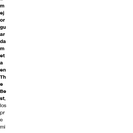
m
ej
or
gu
ar
da
m
et
a
en
Th
e
Be
st
,
los
pr
e
mi