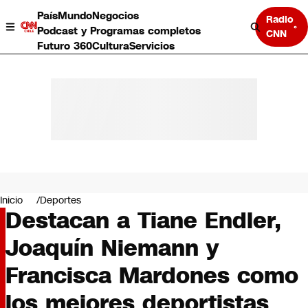
País
Mundo
Negocios
Radio
Podcast y Programas completos
CNN
Futuro 360
Cultura
Servicios
País
Mundo
Negocios
Inicio
Deportes
Destacan a Tiane Endler,
Deportes
Programas completos
Joaquín Niemann y
Cultura
Servicios
Francisca Mardones como
Bits
CNN Data
los mejores deportistas
CNN tiempo