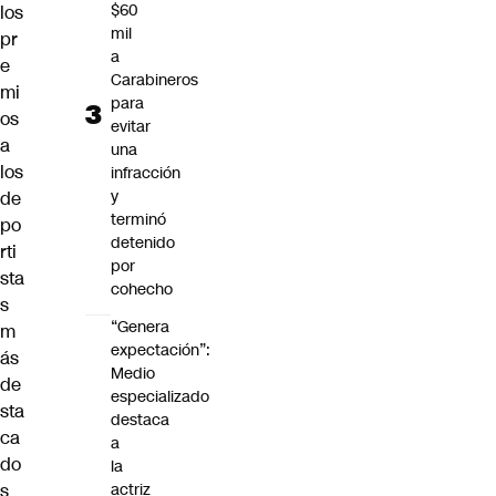
$60
los
mil
pr
a
e
Carabineros
mi
para
os
evitar
a
una
los
infracción
y
de
terminó
po
detenido
rti
por
sta
cohecho
s
“Genera
m
expectación”:
ás
Medio
de
especializado
sta
destaca
ca
a
do
la
s
actriz