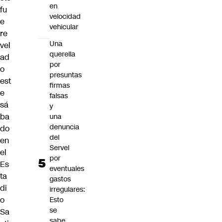
en
fu
velocidad
e
vehicular
re
Una
vel
querella
ad
por
o
presuntas
est
firmas
e
falsas
sá
y
ba
una
denuncia
do
del
en
Servel
el
por
Es
eventuales
ta
gastos
di
irregulares:
o
Esto
se
Sa
sabe