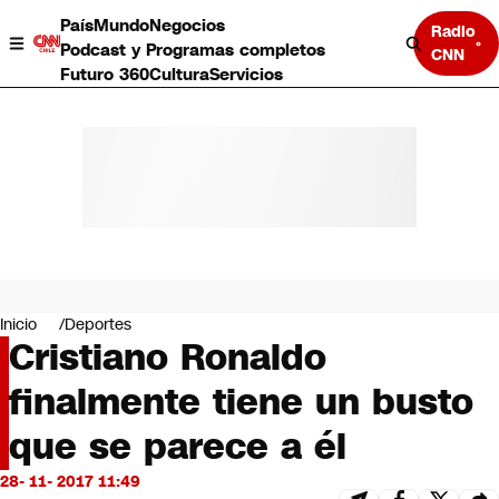
País
Mundo
Negocios
Radio
Podcast y Programas completos
CNN
Futuro 360
Cultura
Servicios
País
Mundo
Negocios
Inicio
Deportes
Cristiano Ronaldo
Deportes
Programas completos
finalmente tiene un busto
Cultura
Servicios
que se parece a él
Bits
CNN Data
28- 11- 2017 11:49
CNN tiempo