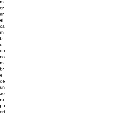
m
or
ar
el
ca
m
bi
o
de
no
m
br
e
de
un
ae
ro
pu
ert