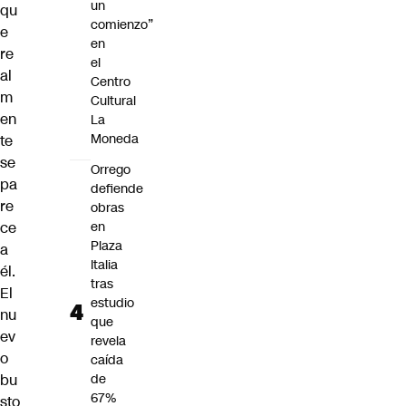
un
qu
comienzo”
e
en
re
el
al
Centro
m
Cultural
en
La
Moneda
te
se
Orrego
pa
defiende
re
obras
ce
en
Plaza
a
Italia
él.
tras
El
estudio
nu
que
ev
revela
o
caída
bu
de
67%
sto