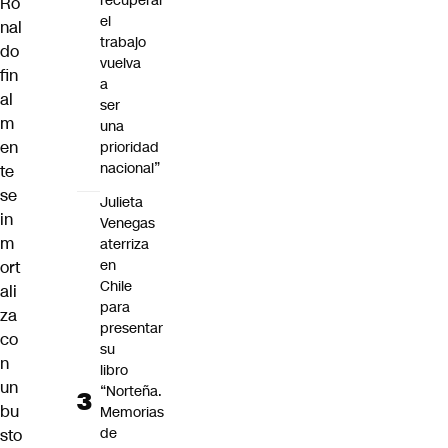
recuperar
Ro
el
nal
trabajo
do
vuelva
fin
a
al
ser
m
una
en
prioridad
nacional”
te
se
Julieta
in
Venegas
m
aterriza
en
ort
Chile
ali
para
za
presentar
co
su
n
libro
un
“Norteña.
bu
Memorias
de
sto