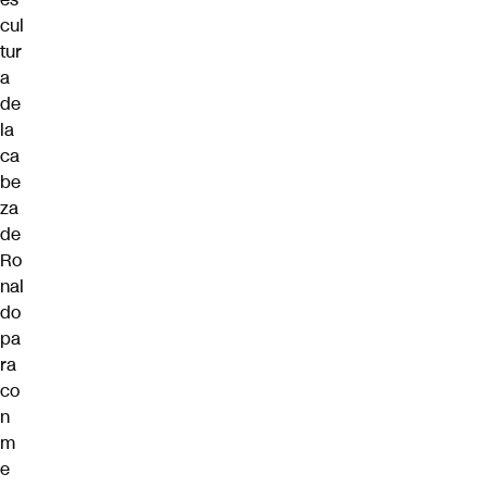
cul
tur
a
de
la
ca
be
za
de
Ro
nal
do
pa
ra
co
n
m
e