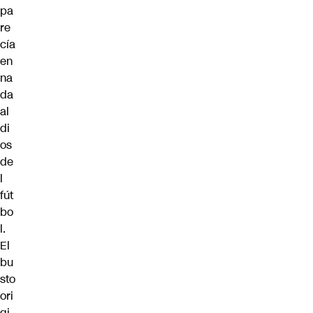
pa
re
cía
en
na
da
al
di
os
de
l
fút
bo
l.
El
bu
sto
ori
gi