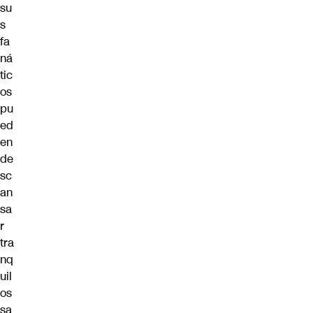
su
s
fa
ná
tic
os
pu
ed
en
de
sc
an
sa
r
tra
nq
uil
os
sa