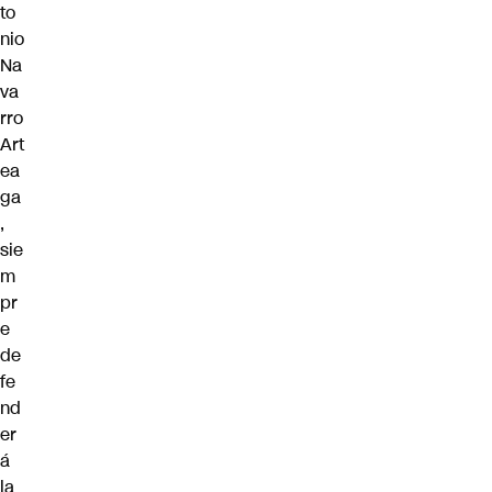
to
nio
Na
va
rro
Art
ea
ga
,
sie
m
pr
e
de
fe
nd
er
á
la