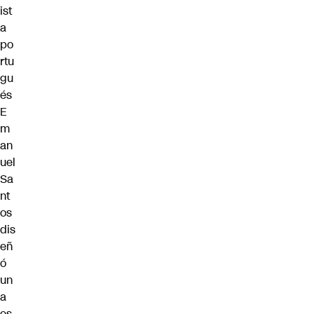
ist
a
po
rtu
gu
és
E
m
an
uel
Sa
nt
os
dis
eñ
ó
un
a
es