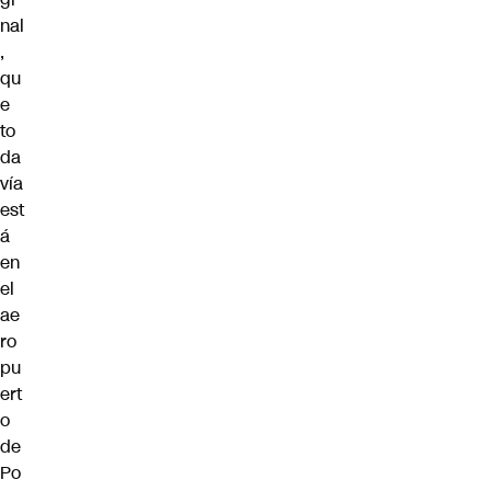
nal
,
qu
e
to
da
vía
est
á
en
el
ae
ro
pu
ert
o
de
Po