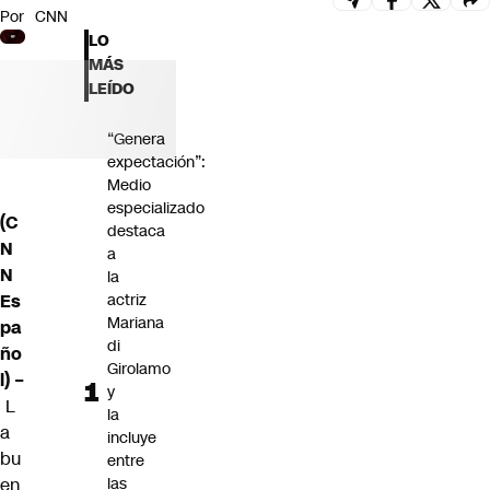
Por
CNN
Futuro 360
LO
Opinión
MÁS
LEÍDO
“Genera
expectación”:
Medio
especializado
(C
destaca
N
a
N
la
Es
actriz
Mariana
pa
di
ño
Girolamo
l) –
y
L
la
a
incluye
bu
entre
en
las