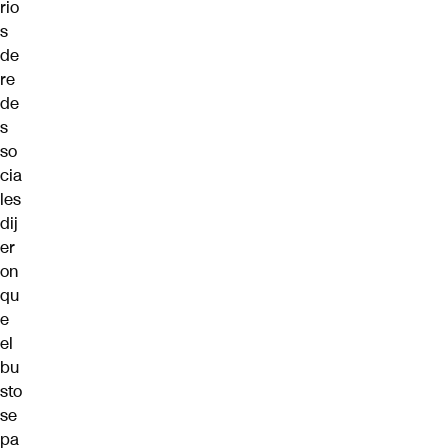
rio
s
de
re
de
s
so
cia
les
dij
er
on
qu
e
el
bu
sto
se
pa