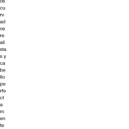
os
cu
rv
ad
os
re
ali
sta
s y
ca
be
llo
pe
rfe
ct
a
m
en
te