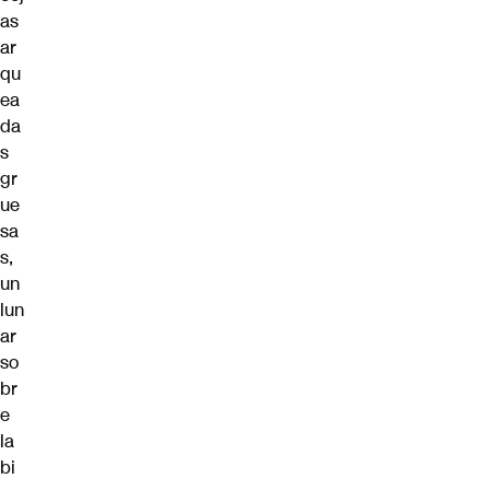
as
ar
qu
ea
da
s
gr
ue
sa
s,
un
lun
ar
so
br
e
la
bi