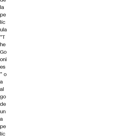
la
pe
líc
ula
“T
he
Go
oni
es
” o
a
al
go
de
un
a
pe
líc