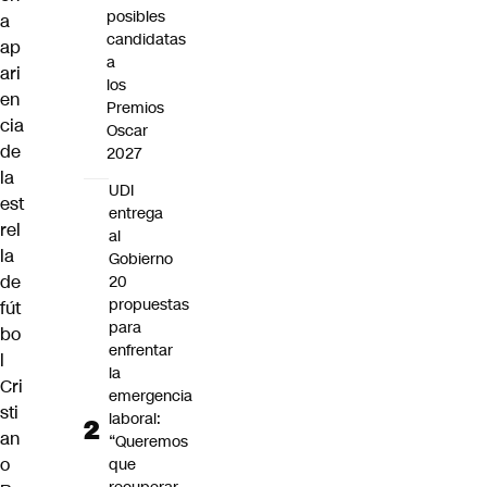
posibles
a
candidatas
ap
a
ari
los
en
Premios
cia
Oscar
de
2027
la
UDI
est
entrega
rel
al
la
Gobierno
de
20
propuestas
fút
para
bo
enfrentar
l
la
Cri
emergencia
sti
laboral:
an
“Queremos
o
que