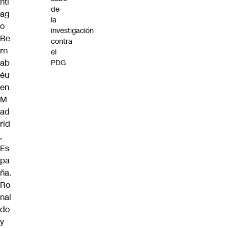
nti
de
ag
la
o
investigación
Be
contra
rn
el
ab
PDG
éu
en
M
ad
rid
,
Es
pa
ña.
Ro
nal
do
y