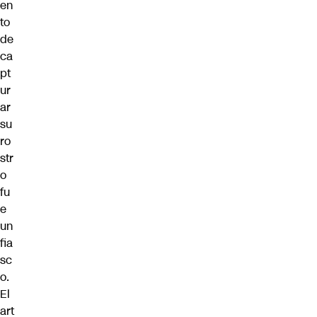
en
to
de
ca
pt
ur
ar
su
ro
str
o
fu
e
un
fia
sc
o.
El
art