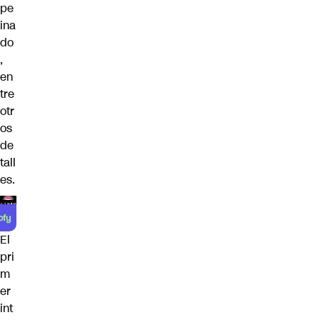
pe
ina
do
,
en
tre
otr
os
de
tall
es.
El
pri
m
er
int