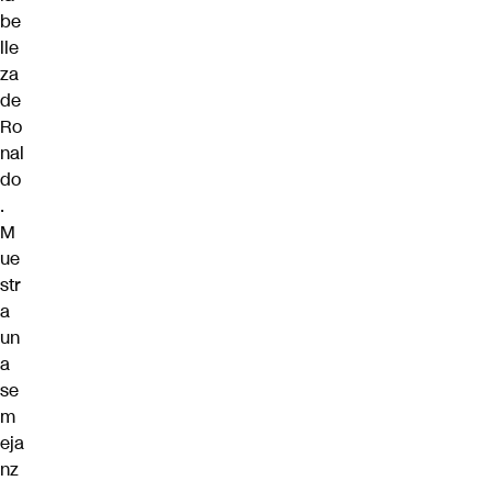
be
lle
za
de
Ro
nal
do
.
M
ue
str
a
un
a
se
m
eja
nz