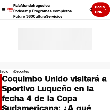
País
Mundo
Negocios
Radio
Podcast y Programas completos
CNN
Futuro 360
Cultura
Servicios
País
Mundo
Negocios
Inicio
Deportes
Coquimbo Unido visitará a
Deportes
Programas completos
Sportivo Luqueño en la
Cultura
Servicios
fecha 4 de la Copa
Bits
CNN Data
Sudamericana: ¿A qué
CNN tiempo