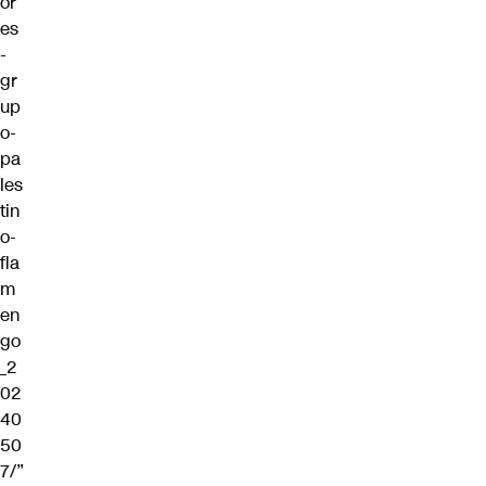
or
es
-
gr
up
o-
pa
les
tin
o-
fla
m
en
go
_2
02
40
50
7/”