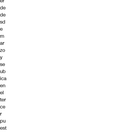
er
de
de
sd
e
m
ar
zo
y
se
ub
ica
en
el
ter
ce
r
pu
est