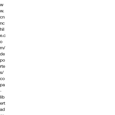
w
w.
cn
nc
hil
e.c
o
m/
de
po
rte
s/
co
pa
-
lib
ert
ad