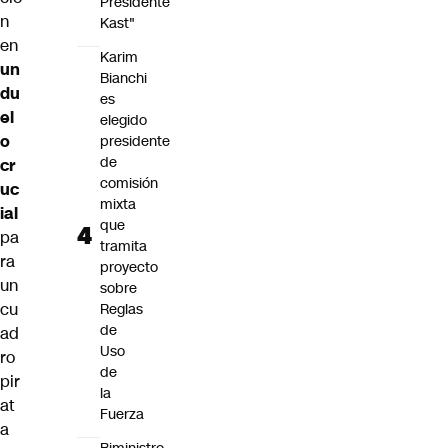
Presidente
n
Kast"
en
Karim
un
Bianchi
du
es
el
elegido
o
presidente
de
cr
comisión
uc
mixta
ial
que
pa
tramita
ra
proyecto
un
sobre
cu
Reglas
de
ad
Uso
ro
de
pir
la
at
Fuerza
a