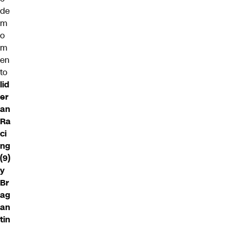
de
m
o
m
en
to
lid
er
an
Ra
ci
ng
(9)
y
Br
ag
an
tin