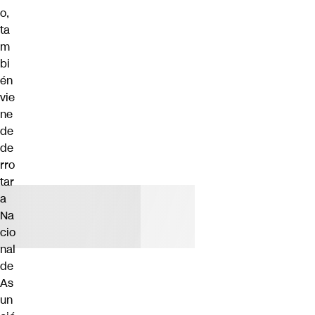
o,
ta
m
bi
én
vie
ne
de
de
rro
tar
a
Na
cio
nal
de
As
un