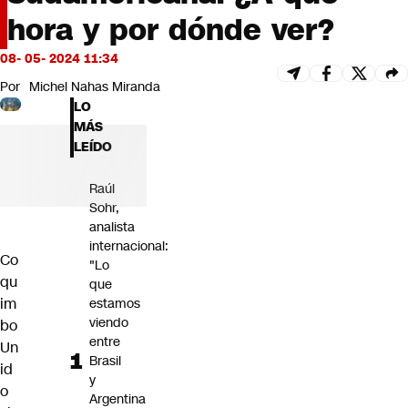
Futuro 360
hora y por dónde ver?
Opinión
08- 05- 2024 11:34
Por
Michel Nahas Miranda
LO
MÁS
LEÍDO
Raúl
Sohr,
analista
internacional:
Co
"Lo
qu
que
im
estamos
viendo
bo
entre
Un
Brasil
id
y
o
Argentina