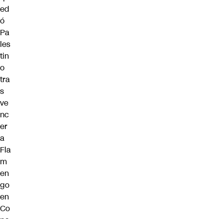
ed
ó
Pa
les
tin
o
tra
s
ve
nc
er
a
Fla
m
en
go
en
Co