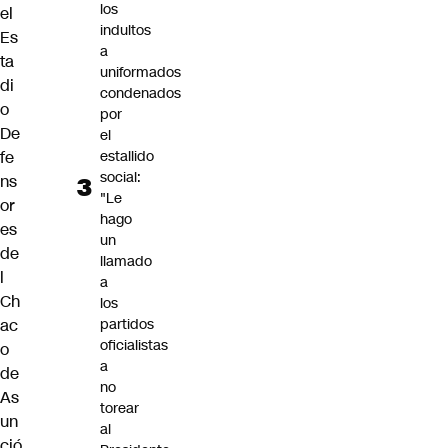
los
el
indultos
Es
a
ta
uniformados
di
condenados
o
por
De
el
estallido
fe
social:
ns
"Le
or
hago
es
un
de
llamado
l
a
Ch
los
partidos
ac
oficialistas
o
a
de
no
As
torear
un
al
ció