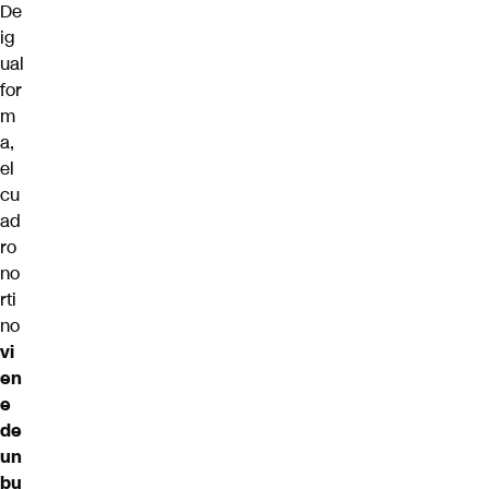
De
ig
ual
for
m
a,
el
cu
ad
ro
no
rti
no
vi
en
e
de
un
bu