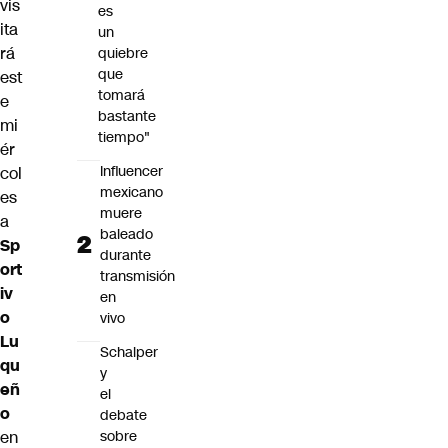
vis
es
ita
un
rá
quiebre
que
est
tomará
e
bastante
mi
tiempo"
ér
Influencer
col
mexicano
es
muere
a
baleado
Sp
durante
ort
transmisión
iv
en
o
vivo
Lu
Schalper
qu
y
eñ
el
o
debate
sobre
en