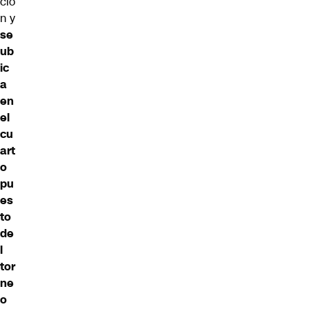
ció
n y
se
ub
ic
a
en
el
cu
art
o
pu
es
to
de
l
tor
ne
o