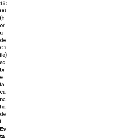
18:
00
(h
or
a
de
Ch
ile)
so
br
e
la
ca
nc
ha
de
l
Es
ta