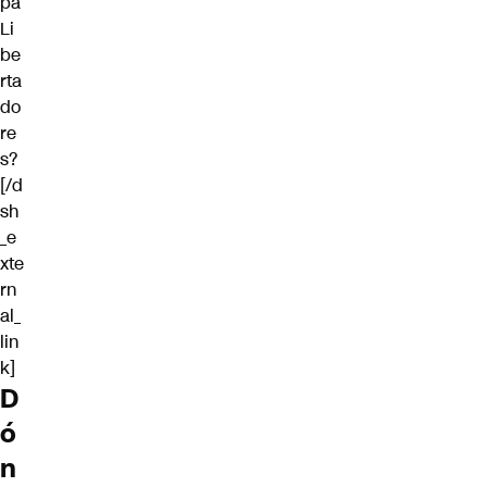
pa
Li
be
rta
do
re
s?
[/d
sh
_e
xte
rn
al_
lin
k]
D
ó
n