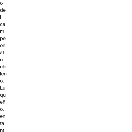
o
de
l
ca
m
pe
on
at
o
chi
len
o.
Lu
qu
eñ
o,
en
ta
nt