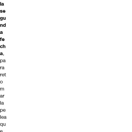
la
se
gu
nd
a
fe
ch
a
,
pa
ra
ret
o
m
ar
la
pe
lea
qu
e