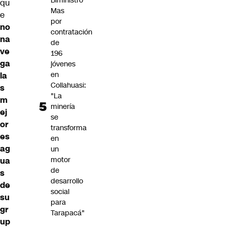
Biministro
qu
Mas
e
por
no
contratación
na
de
ve
196
ga
jóvenes
en
la
Collahuasi:
s
"La
m
minería
ej
se
or
transforma
es
en
ag
un
motor
ua
de
s
desarrollo
de
social
su
para
gr
Tarapacá"
up