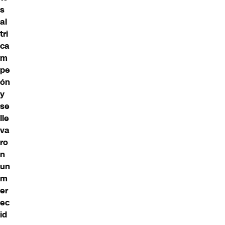
s
al
tri
ca
m
pe
ón
y
se
lle
va
ro
n
un
m
er
ec
id