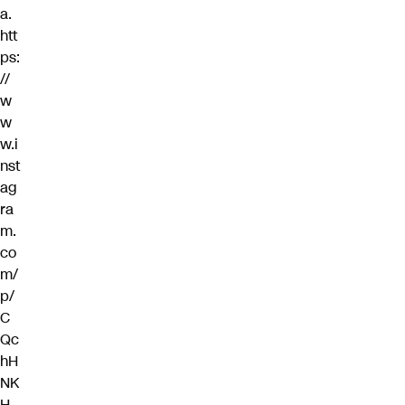
a.
htt
ps:
//
w
w
w.i
nst
ag
ra
m.
co
m/
p/
C
Qc
hH
NK
H