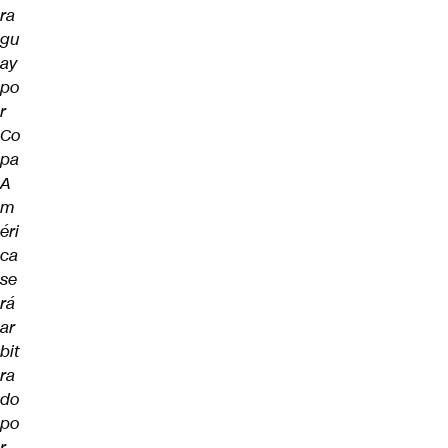
ra
gu
ay
po
r
Co
pa
A
m
éri
ca
se
rá
ar
bit
ra
do
po
r