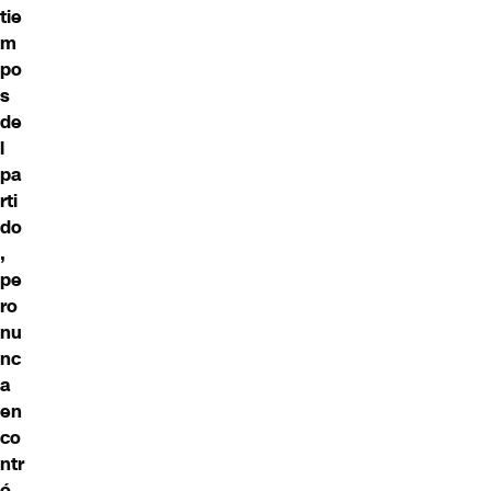
tie
m
po
s
de
l
pa
rti
do
,
pe
ro
nu
nc
a
en
co
ntr
ó