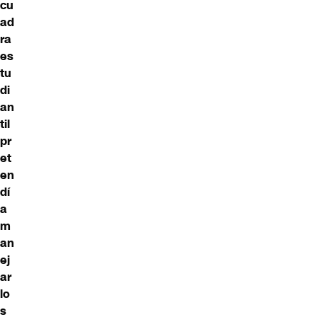
cu
ad
ra
es
tu
di
an
til
pr
et
en
dí
a
m
an
ej
ar
lo
s