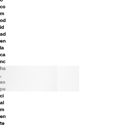
co
m
od
id
ad
en
la
ca
nc
ha
,
es
pe
ci
al
m
en
te