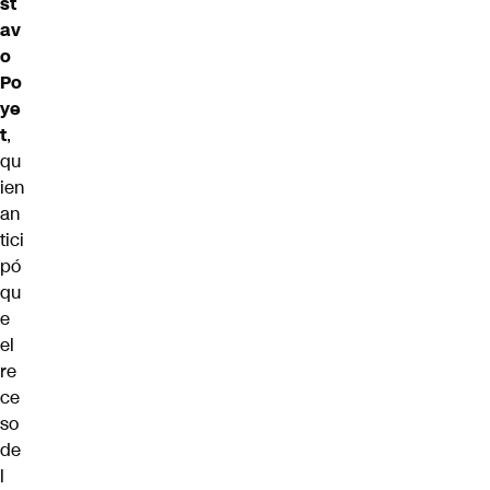
st
av
o
Po
ye
t
,
qu
ien
an
tici
pó
qu
e
el
re
ce
so
de
l