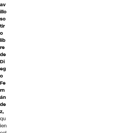
av
illo
so
tir
o
lib
re
de
Di
eg
o
Fe
rn
án
de
z,
qu
ien
col