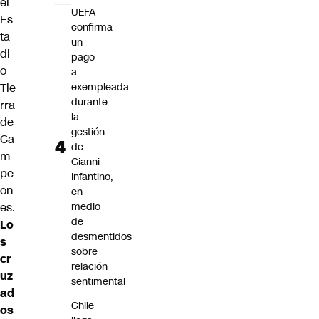
el
UEFA
Es
confirma
ta
un
di
pago
o
a
Tie
exempleada
durante
rra
la
de
gestión
Ca
de
m
Gianni
pe
Infantino,
on
en
es.
medio
de
Lo
desmentidos
s
sobre
cr
relación
uz
sentimental
ad
Chile
os