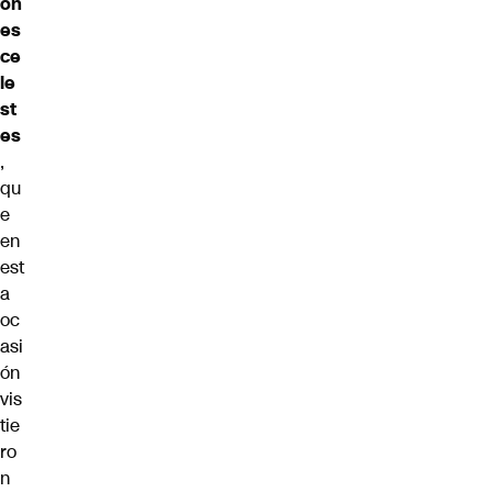
on
es
ce
le
st
es
,
qu
e
en
est
a
oc
asi
ón
vis
tie
ro
n