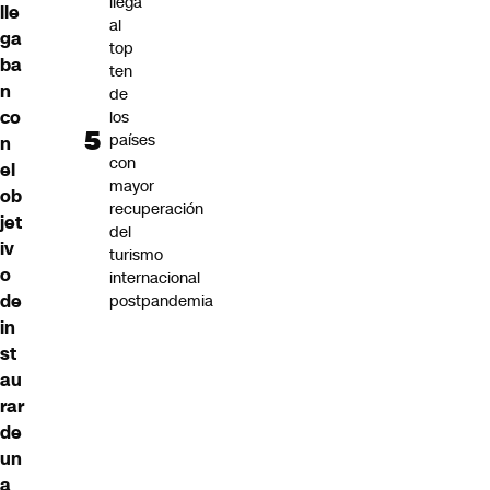
llega
lle
al
ga
top
ba
ten
n
de
co
los
países
n
con
el
mayor
ob
recuperación
jet
del
iv
turismo
o
internacional
de
postpandemia
in
st
au
rar
de
un
a