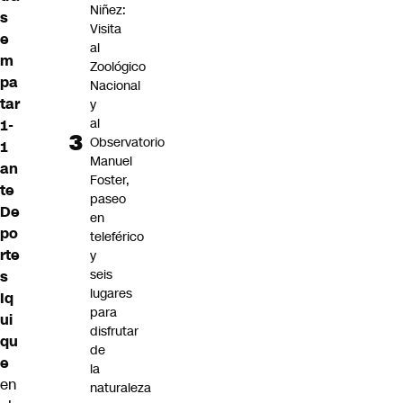
Niñez:
s
Visita
e
al
m
Zoológico
pa
Nacional
tar
y
al
1-
Observatorio
1
Manuel
an
Foster,
te
paseo
De
en
po
teleférico
rte
y
seis
s
lugares
Iq
para
ui
disfrutar
qu
de
e
la
en
naturaleza