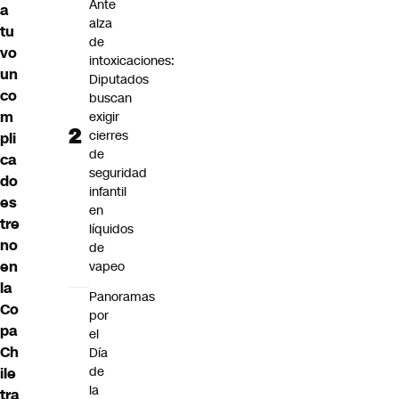
Ante
a
alza
tu
de
vo
intoxicaciones:
un
Diputados
co
buscan
m
exigir
cierres
pli
de
ca
seguridad
do
infantil
es
en
tre
líquidos
no
de
en
vapeo
la
Panoramas
Co
por
pa
el
Ch
Día
de
ile
la
tra