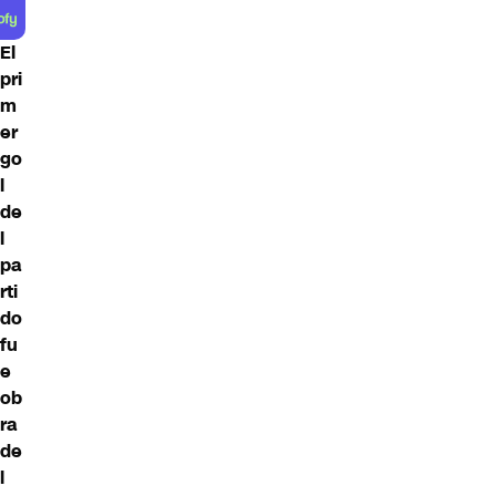
El
pri
m
er
go
l
de
l
pa
rti
do
fu
e
ob
ra
de
l