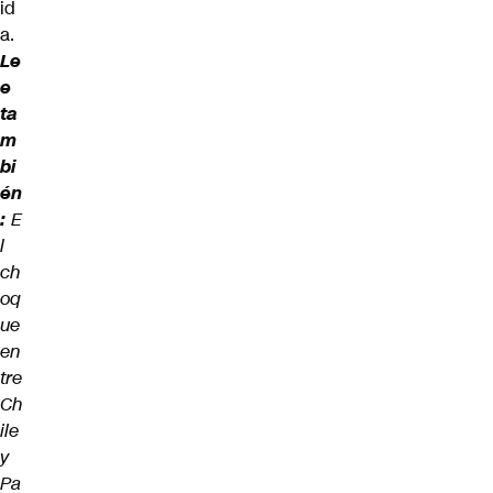
id
a.
Le
e
ta
m
bi
én
:
E
l
ch
oq
ue
en
tre
Ch
ile
y
Pa