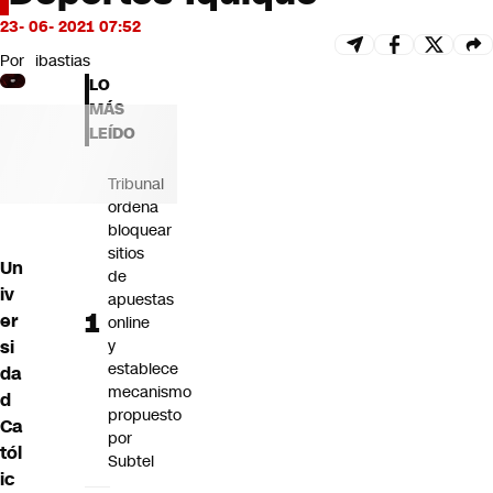
Futuro 360
23- 06- 2021 07:52
Opinión
Por
ibastias
LO
MÁS
LEÍDO
Tribunal
ordena
bloquear
sitios
Un
de
iv
apuestas
er
online
si
y
establece
da
mecanismo
d
propuesto
Ca
por
tól
Subtel
ic