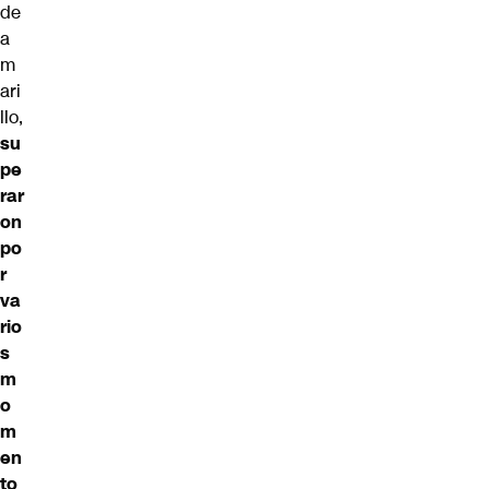
de
a
m
ari
llo,
su
pe
rar
on
po
r
va
rio
s
m
o
m
en
to