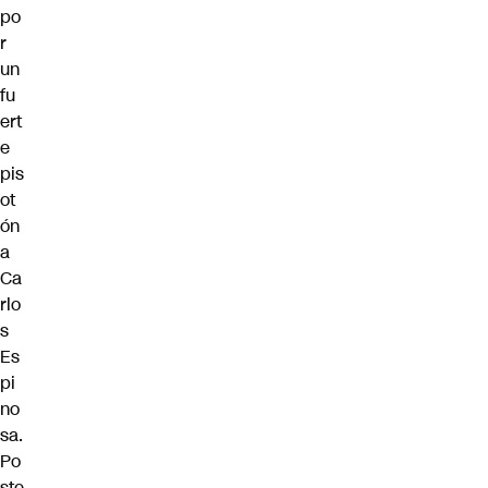
po
r
un
fu
ert
e
pis
ot
ón
a
Ca
rlo
s
Es
pi
no
sa.
Po
ste