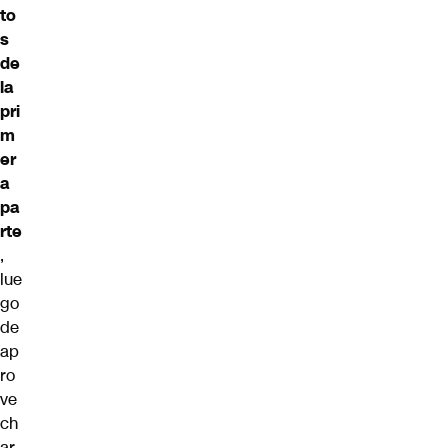
to
s
de
la
pri
m
er
a
pa
rte
,
lue
go
de
ap
ro
ve
ch
ar