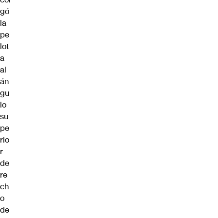
gó
la
pe
lot
a
al
án
gu
lo
su
pe
rio
r
de
re
ch
o
de