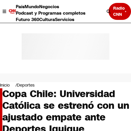
País
Mundo
Negocios
Radio
Podcast y Programas completos
CNN
Futuro 360
Cultura
Servicios
País
Mundo
Negocios
Inicio
Deportes
Copa Chile: Universidad
Deportes
Programas completos
Católica se estrenó con un
Cultura
Servicios
ajustado empate ante
Bits
CNN Data
Deportes Iquique
CNN tiempo