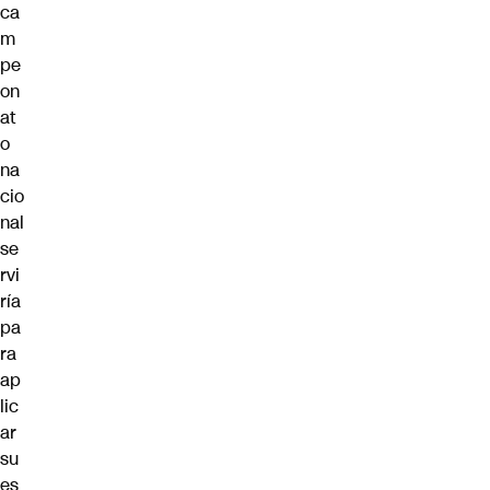
ca
m
pe
on
at
o
na
cio
nal
se
rvi
ría
pa
ra
ap
lic
ar
su
es