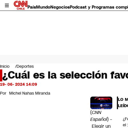
País
Mundo
Negocios
Podcast y Programas comp
País
Mundo
Inicio
Deportes
Negocios
¿Cuál es la selección fa
Deportes
Programas completos
19- 06- 2024 14:09
Cultura
Por
Michel Nahas Miranda
Servicios
LO 
Bits
LEÍD
CNN Data
(
CNN
CNN tiempo
Español
) –
¿F
Futuro 360
el
Elegir un
Opinión