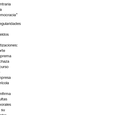
ntraria
la
mocracia”
regularidades
n
eldos
tizaciones:
rte
uprema
chaza
curso
e
mpresa
rícola
nfirma
ltas
borales
 su