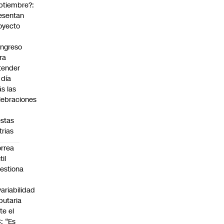
ptiembre?:
esentan
oyecto
ngreso
ra
tender
 día
s las
lebraciones
estas
trias
rrea
til
estiona
variabilidad
ibutaria
te el
: “Es