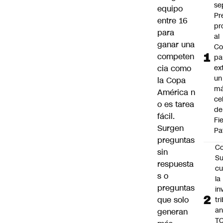
se
equipo
Pr
entre 16
pr
para
al
ganar una
Co
competen
pa
cia como
ex
un
la
Copa
má
América
n
ce
o es tarea
de
fácil.
Fi
Surgen
Pa
preguntas
Co
sin
Su
respuesta
cu
s o
la
preguntas
in
que solo
tr
an
generan
TC