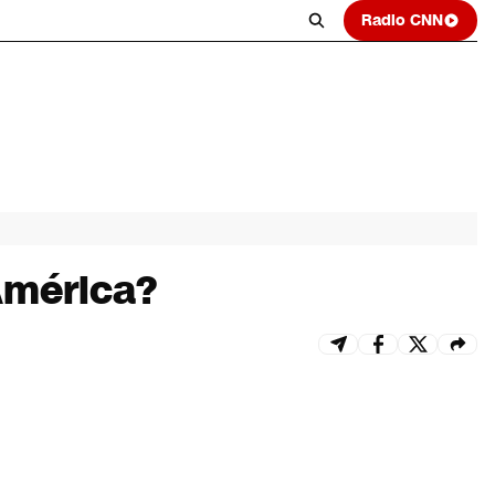
Radio CNN
América?