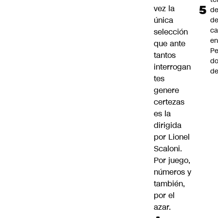
vez la
de
única
de
ca
selección
e
que ante
Pe
tantos
d
interrogan
de
tes
genere
certezas
es la
dirigida
por Lionel
Scaloni.
Por juego,
números y
también,
por el
azar.