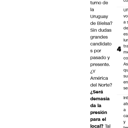
co
turno de
la
U
Uruguay
vo
a 
de Bielsa?
d
Sin dudas
es
grandes
lu
candidato
tr
s por
m
pasado y
co
presente.
As
q
¿Y
su
América
e
del Norte?
se
¿Será
In
demasia
at
da la
a
presión
ca
para el
y
local?
Tal
te