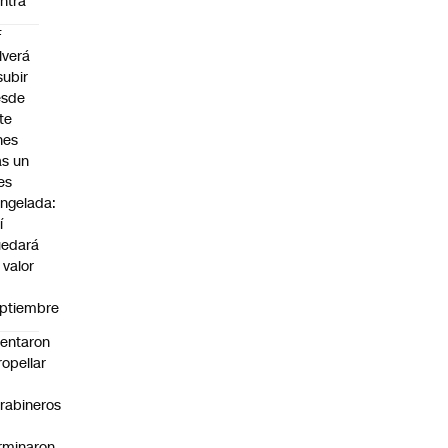
ntra
F
lverá
subir
esde
te
nes
as un
es
ngelada:
í
uedará
 valor
n
ptiembre
tentaron
ropellar
rabineros
rminaron