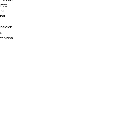
ntro
 un
nal
n
ñalolén:
os
tenidos