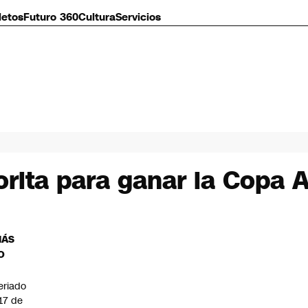
letos
Futuro 360
Cultura
Servicios
vorita para ganar la Copa 
MÁS
O
eriado
 17 de