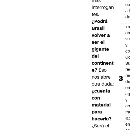
más
co
interrogan
a 
tes.
de
¿Podrá
Ir
Brasil
e
volver a
su
ser el
y
gigante
co
del
Co
continent
S
re
e?
Eso
re
nos abre
d
otra duda:
e
¿cuenta
ag
con
y
material
co
para
mu
la
hacerlo?
en
¿Será el