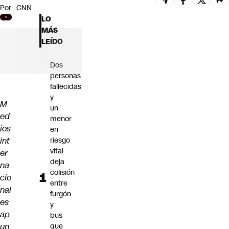
Por
CNN
Futuro 360
LO
Opinión
MÁS
LEÍDO
Dos
personas
fallecidas
y
M
un
ed
menor
ios
en
int
riesgo
vital
er
deja
na
colisión
cio
entre
nal
furgón
es
y
ap
bus
un
que