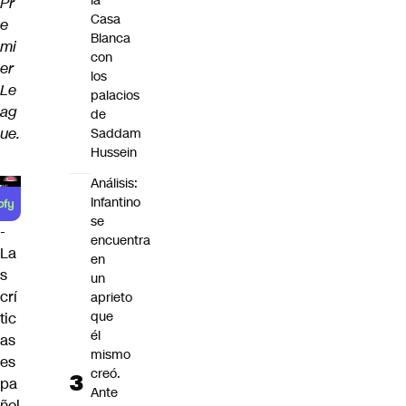
la
Pr
Casa
e
Blanca
mi
con
er
los
Le
palacios
ag
de
ue.
Saddam
Hussein
Análisis:
Infantino
se
-
encuentra
La
en
s
un
crí
aprieto
que
tic
él
as
mismo
es
creó.
pa
Ante
ñol