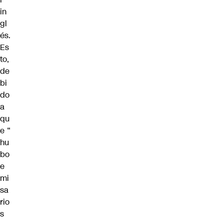
in
gl
és.
Es
to,
de
bi
do
a
qu
e “
hu
bo
e
mi
sa
rio
s