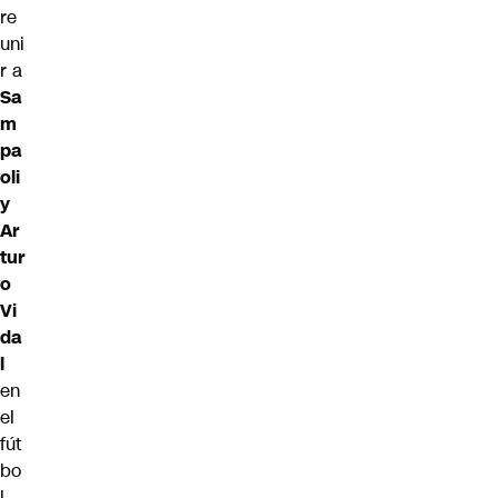
re
uni
r a
Sa
m
pa
oli
y
Ar
tur
o
Vi
da
l
en
el
fút
bo
l