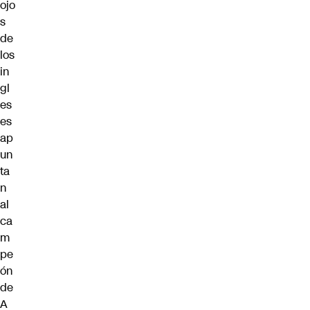
ojo
s
de
los
in
gl
es
es
ap
un
ta
n
al
ca
m
pe
ón
de
A