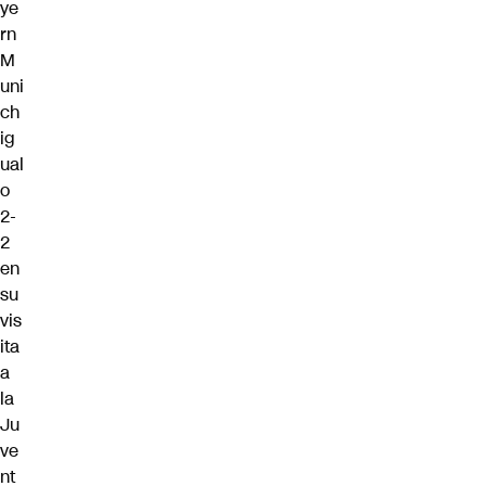
ye
rn
M
uni
ch
ig
ual
o
2-
2
en
su
vis
ita
a
la
Ju
ve
nt