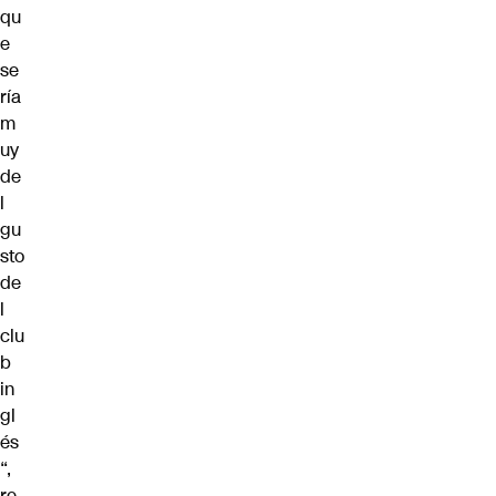
qu
e
se
ría
m
uy
de
l
gu
sto
de
l
clu
b
in
gl
és
“,
re