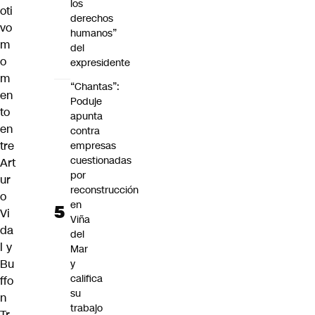
los
oti
derechos
vo
humanos”
m
del
o
expresidente
m
“Chantas”:
en
Poduje
to
apunta
en
contra
tre
empresas
cuestionadas
Art
por
ur
reconstrucción
o
en
Vi
Viña
da
del
l y
Mar
Bu
y
califica
ffo
su
n
trabajo
Tr