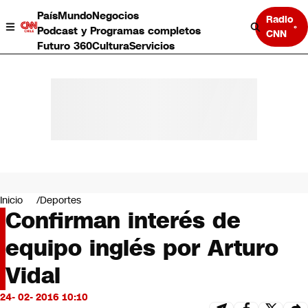
País
Mundo
Negocios
Radio
Podcast y Programas completos
CNN
Futuro 360
Cultura
Servicios
País
Mundo
Negocios
Inicio
Deportes
Confirman interés de
Deportes
Programas completos
equipo inglés por Arturo
Cultura
Servicios
Vidal
Bits
CNN Data
24- 02- 2016 10:10
CNN tiempo