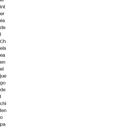
int
er
és
de
l
Ch
els
ea
en
el
jue
go
de
l
chi
len
o
pa