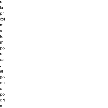
ra
la
pr
óxi
m
a
te
m
po
ra
da
,
al
go
qu
e
po
drí
a