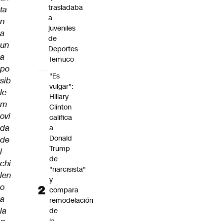
trasladaba
ta
a
n
juveniles
a
de
un
Deportes
a
Temuco
po
"Es
sib
vulgar":
le
Hillary
m
Clinton
ovi
califica
da
a
Donald
de
Trump
l
de
chi
"narcisista"
len
y
o
compara
a
remodelación
la
de