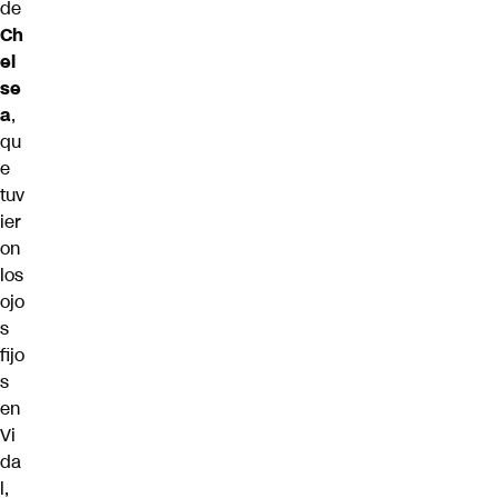
de
Ch
el
se
a
,
qu
e
tuv
ier
on
los
ojo
s
fijo
s
en
Vi
da
l,