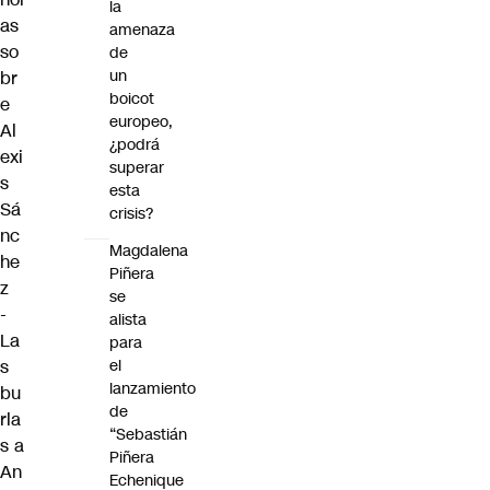
la
as
amenaza
so
de
un
br
boicot
e
europeo,
Al
¿podrá
exi
superar
s
esta
Sá
crisis?
nc
Magdalena
he
Piñera
z
se
-
alista
La
para
el
s
lanzamiento
bu
de
rla
“Sebastián
s a
Piñera
An
Echenique