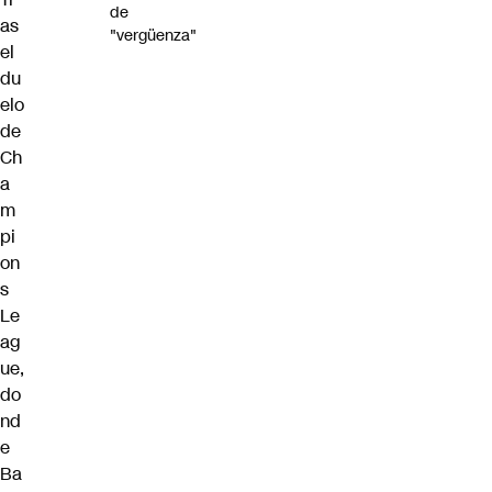
de
as
"vergüenza"
el
du
elo
de
Ch
a
m
pi
on
s
Le
ag
ue,
do
nd
e
Ba