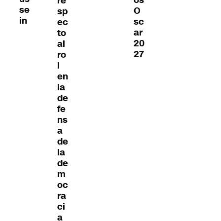
os
re
se
O
sp
in
sc
ec
ar
to
20
al
27
ro
l
en
la
de
fe
ns
a
de
la
de
m
oc
ra
ci
a