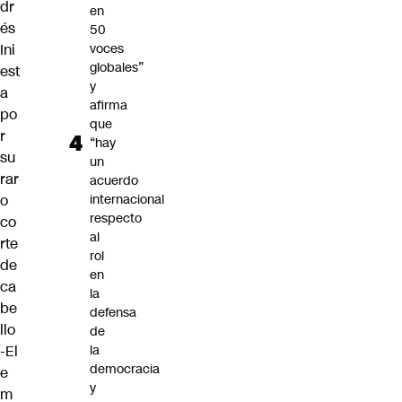
dr
en
és
50
voces
Ini
globales”
est
y
a
afirma
po
que
r
“hay
su
un
rar
acuerdo
internacional
o
respecto
co
al
rte
rol
de
en
ca
la
be
defensa
llo
de
la
-El
democracia
e
y
m