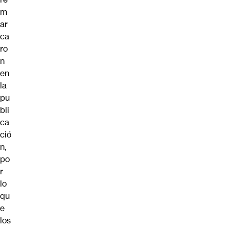
m
ar
ca
ro
n
en
la
pu
bli
ca
ció
n,
po
r
lo
qu
e
los