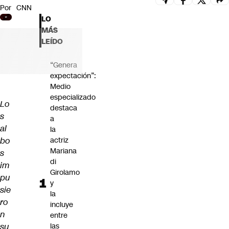
Por
CNN
Futuro 360
LO
Opinión
MÁS
LEÍDO
“Genera
expectación”:
Medio
especializado
Lo
destaca
s
a
al
la
bo
actriz
Mariana
s
di
im
Girolamo
pu
y
sie
la
ro
incluye
n
entre
su
las