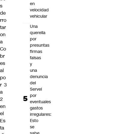
en
s
velocidad
de
vehicular
rro
Una
tar
querella
on
por
a
presuntas
Co
firmas
br
falsas
es
y
al
una
denuncia
po
del
r 3
Servel
a
por
2
eventuales
en
gastos
el
irregulares:
Es
Esto
se
ta
sabe