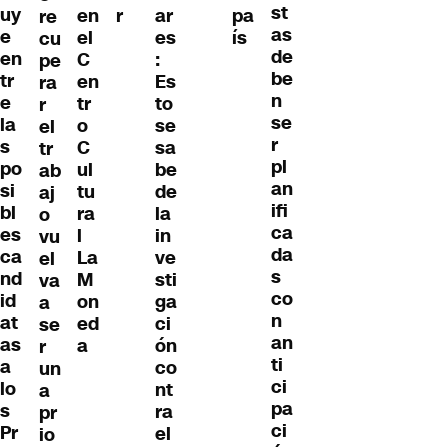
st
uy
en
r
ar
pa
re
as
e
el
es
ís
cu
de
en
C
:
pe
be
tr
en
Es
ra
n
e
tr
to
r
se
la
o
se
el
r
s
C
sa
tr
pl
po
ul
be
ab
an
si
tu
de
aj
ifi
bl
ra
la
o
ca
es
l
in
vu
da
ca
La
ve
el
s
nd
M
sti
va
co
id
on
ga
a
n
at
ed
ci
se
an
as
a
ón
r
ti
a
co
un
ci
lo
nt
a
pa
s
ra
pr
ci
Pr
el
io