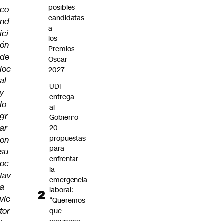
posibles
co
candidatas
nd
a
ici
los
ón
Premios
de
Oscar
loc
2027
al
UDI
y
entrega
lo
al
gr
Gobierno
ar
20
propuestas
on
para
su
enfrentar
oc
la
tav
emergencia
a
laboral:
vic
“Queremos
tor
que