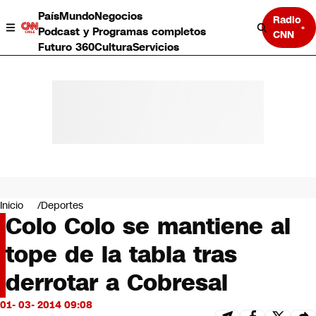
País
Mundo
Negocios
Radio
Podcast y Programas completos
CNN
Futuro 360
Cultura
Servicios
País
Mundo
Negocios
Inicio
Deportes
Colo Colo se mantiene al
Deportes
Programas completos
tope de la tabla tras
Cultura
Servicios
derrotar a Cobresal
Bits
CNN Data
01- 03- 2014 09:08
CNN tiempo