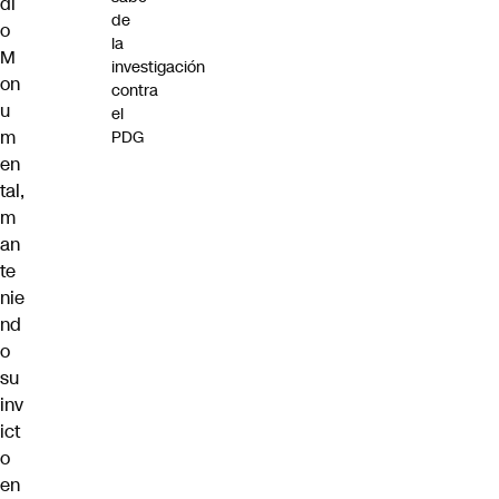
di
de
o
la
M
investigación
on
contra
u
el
m
PDG
en
tal,
m
an
te
nie
nd
o
su
inv
ict
o
en