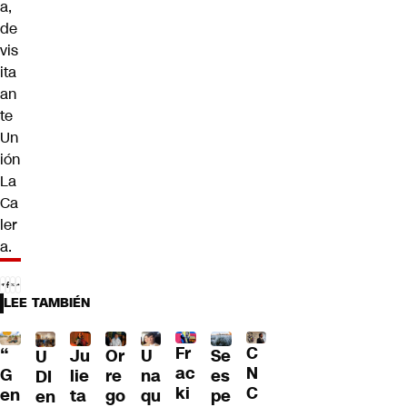
a,
de
vis
ita
an
te
Un
ión
La
Ca
ler
a.
LEE TAMBIÉN
Fr
C
“
Ju
Or
U
Se
U
ac
N
G
lie
re
na
es
DI
ki
C
en
ta
go
qu
pe
en