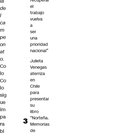
recuperar
ia
el
de
trabajo
l
vuelva
ca
a
m
ser
pe
una
on
prioridad
nacional”
at
o.
Julieta
Co
Venegas
lo
aterriza
en
Co
Chile
lo
para
sig
presentar
ue
su
im
libro
pa
“Norteña.
ra
Memorias
de
bl