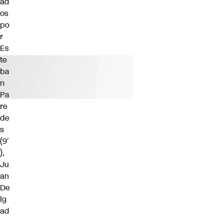
ad
os
po
r
Es
te
ba
n
Pa
re
de
s
(9′
),
Ju
an
De
lg
ad