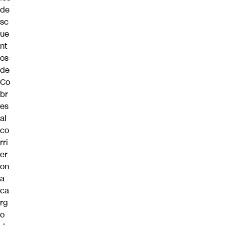
de
sc
ue
nt
os
de
Co
br
es
al
co
rri
er
on
a
ca
rg
o