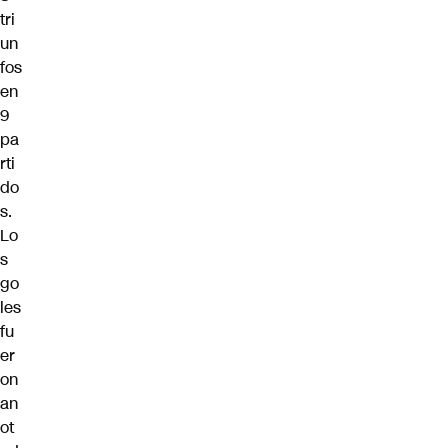
tri
un
fos
en
9
pa
rti
do
s.
Lo
s
go
les
fu
er
on
an
ot