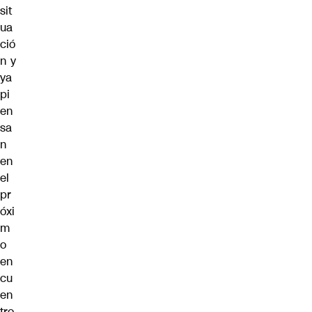
sit
ua
ció
n y
ya
pi
en
sa
n
en
el
pr
óxi
m
o
en
cu
en
tro