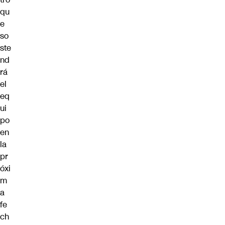
qu
e
so
ste
nd
rá
el
eq
ui
po
en
la
pr
óxi
m
a
fe
ch