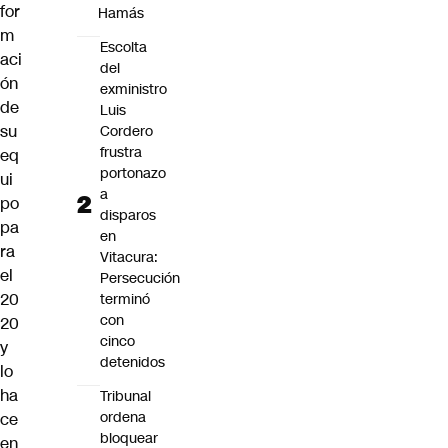
for
Hamás
m
Escolta
aci
del
ón
exministro
de
Luis
su
Cordero
frustra
eq
portonazo
ui
a
po
disparos
pa
en
ra
Vitacura:
el
Persecución
20
terminó
con
20
cinco
y
detenidos
lo
ha
Tribunal
ordena
ce
bloquear
en