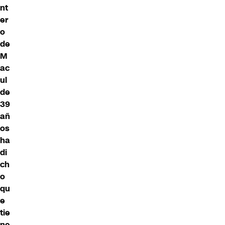
nt
er
o
de
M
ac
ul
de
39
añ
os
ha
di
ch
o
qu
e
tie
ne