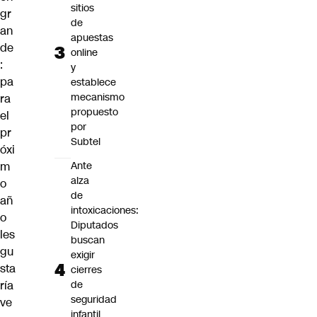
sitios
gr
de
an
apuestas
de
online
:
y
pa
establece
mecanismo
ra
propuesto
el
por
pr
Subtel
óxi
m
Ante
alza
o
de
añ
intoxicaciones:
o
Diputados
les
buscan
gu
exigir
sta
cierres
ría
de
seguridad
ve
infantil