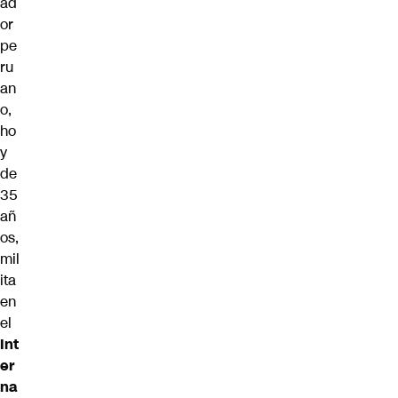
ad
or
pe
ru
an
o,
ho
y
de
35
añ
os,
mil
ita
en
el
Int
er
na