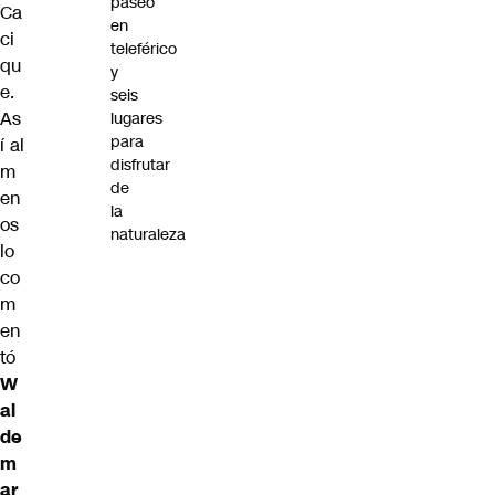
paseo
Ca
en
ci
teleférico
qu
y
e.
seis
As
lugares
para
í al
disfrutar
m
de
en
la
os
naturaleza
lo
co
m
en
tó
W
al
de
m
ar