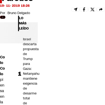
Futuro 360
19- 11- 2019 18:26
Opinión
Por
Bruno Delgado
LO
MÁS
LEÍDO
Israel
descarta
propuesta
de
Co
Trump
lo
para
Co
Gaza:
lo
Netanyahu
mantiene
pi
exigencia
en
de
sa
desarme
en
total
la
de