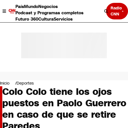
País
Mundo
Negocios
Radio
Podcast y Programas completos
CNN
Futuro 360
Cultura
Servicios
País
Mundo
Negocios
Inicio
Deportes
Colo Colo tiene los ojos
Deportes
Programas completos
puestos en Paolo Guerrero
Cultura
Servicios
en caso de que se retire
Bits
CNN Data
Paredes
CNN tiempo