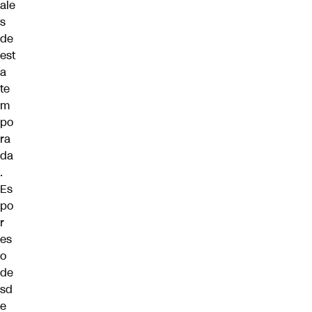
ale
s
de
est
a
te
m
po
ra
da
.
Es
po
r
es
o
de
sd
e