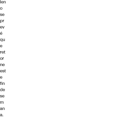
len
o
se
pr
ev
é
qu
e
ret
or
ne
est
e
fin
de
se
m
an
a.