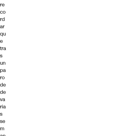
re
co
rd
ar
qu
e
tra
s
un
pa
ro
de
de
va
ria
s
se
m
an