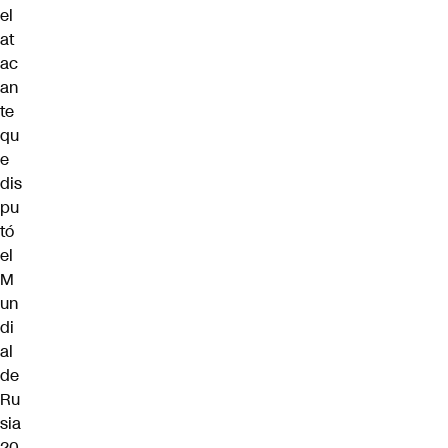
el
at
ac
an
te
qu
e
dis
pu
tó
el
M
un
di
al
de
Ru
sia
20