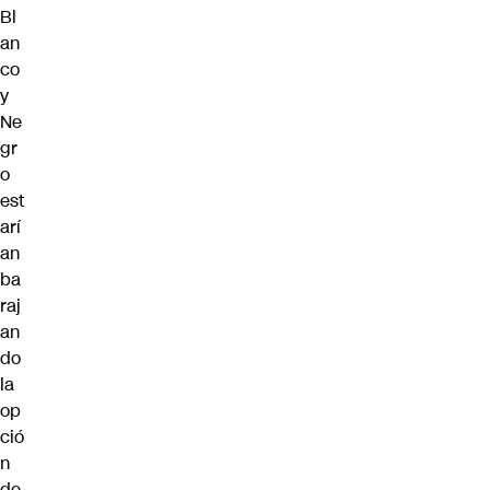
Bl
an
co
y
Ne
gr
o
est
arí
an
ba
raj
an
do
la
op
ció
n
de