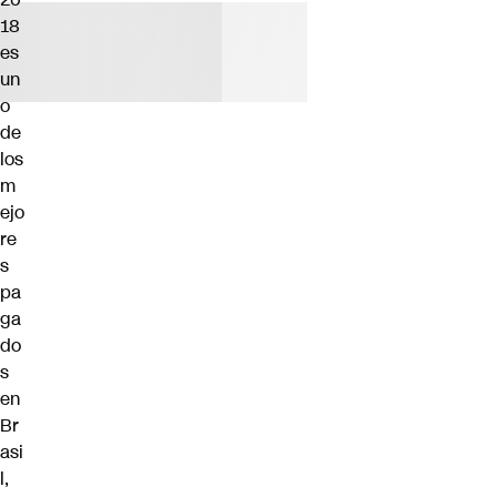
18
es
un
o
de
los
m
ejo
re
s
pa
ga
do
s
en
Br
asi
l,