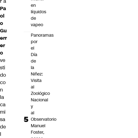
r a
en
Pa
líquidos
ol
de
o
vapeo
Gu
Panoramas
err
por
er
el
o
Día
ve
de
sti
la
Niñez:
do
Visita
co
al
n
Zoológico
la
Nacional
ca
y
mi
al
sa
Observatorio
Manuel
de
Foster,
l