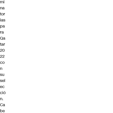
mi
na
tor
ias
pa
ra
Qa
tar
20
22
co
n
su
sel
ec
ció
n.
Ca
be