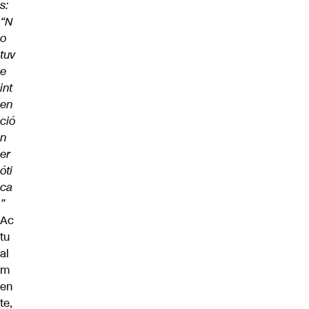
s:
“N
o
tuv
e
int
en
ció
n
er
óti
ca
”
Ac
tu
al
m
en
te,