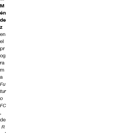
M
én
de
z
en
el
pr
og
ra
m
a
Fu
tur
o
FC
,
de
R