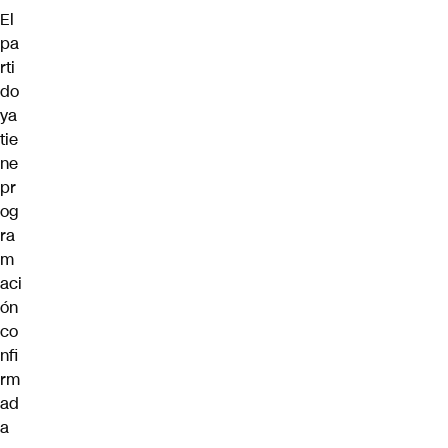
El
pa
rti
do
ya
tie
ne
pr
og
ra
m
aci
ón
co
nfi
rm
ad
a