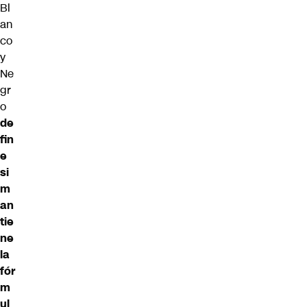
Bl
an
co
y
Ne
gr
o
de
fin
e
si
m
an
tie
ne
la
fór
m
ul