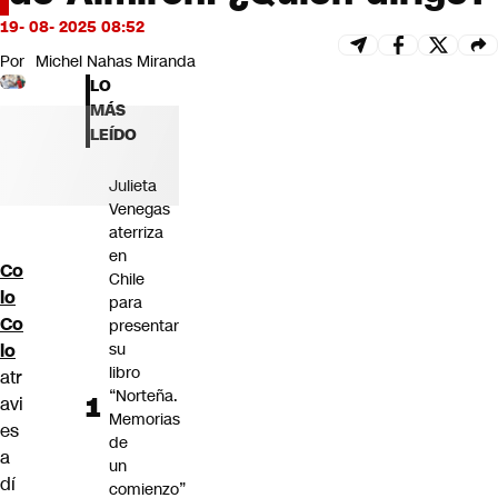
Futuro 360
19- 08- 2025 08:52
Opinión
Por
Michel Nahas Miranda
LO
MÁS
LEÍDO
Julieta
Venegas
aterriza
en
Co
Chile
lo
para
Co
presentar
lo
su
libro
atr
“Norteña.
avi
Memorias
es
de
a
un
dí
comienzo”