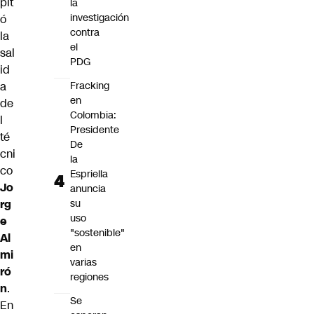
pit
la
investigación
ó
contra
la
el
sal
PDG
id
a
Fracking
en
de
Colombia:
l
Presidente
té
De
cni
la
co
Espriella
Jo
anuncia
rg
su
uso
e
"sostenible"
Al
en
mi
varias
ró
regiones
n
.
Se
En