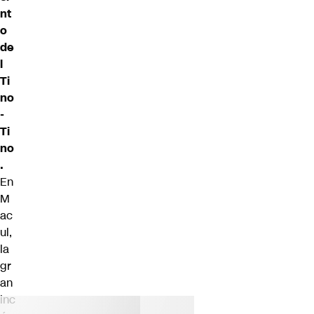
nt
o
de
l
Ti
no
-
Ti
no
.
En
M
ac
ul,
la
gr
an
inc