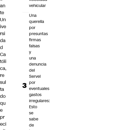
an
vehicular
te
Una
Un
querella
ive
por
rsi
presuntas
firmas
da
falsas
d
y
Ca
una
tóli
denuncia
ca,
del
re
Servel
sul
por
eventuales
ta
gastos
do
irregulares:
qu
Esto
e
se
pr
sabe
eci
de