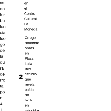
as
en
de
el
Centro
tur
Cultural
bu
La
len
Moneda
cia
Orrego
lue
defiende
go
obras
de
en
la
Plaza
du
Italia
ra
tras
de
estudio
que
rro
revela
ta
caída
po
de
r
67%
4-
en
1
velocidad