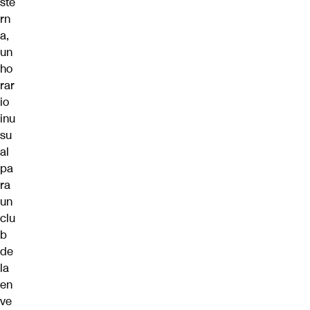
ste
rn
a,
un
ho
rar
io
inu
su
al
pa
ra
un
clu
b
de
la
en
ve