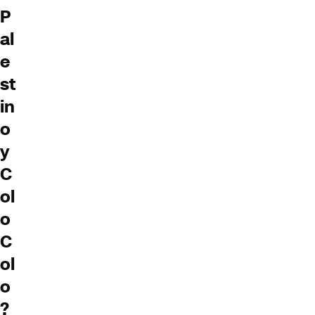
P
al
e
st
in
o
y
C
ol
o
C
ol
o
?