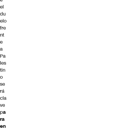
el
du
elo
fre
nt
e
a
Pa
les
tin
o
se
rá
cla
ve
p
a
ra
en