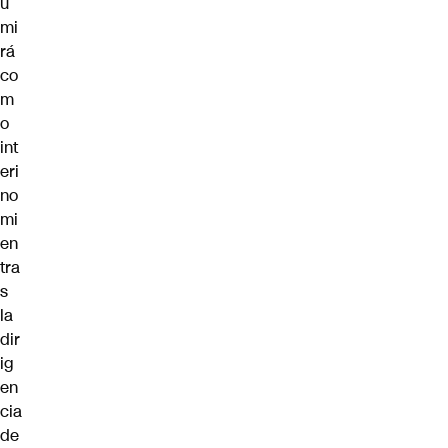
u
mi
rá
co
m
o
int
eri
no
mi
en
tra
s
la
dir
ig
en
cia
de