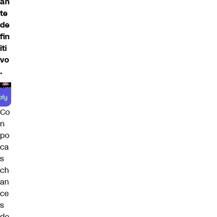
an
te
de
fin
iti
vo
.
Co
n
po
ca
s
ch
an
ce
s
de