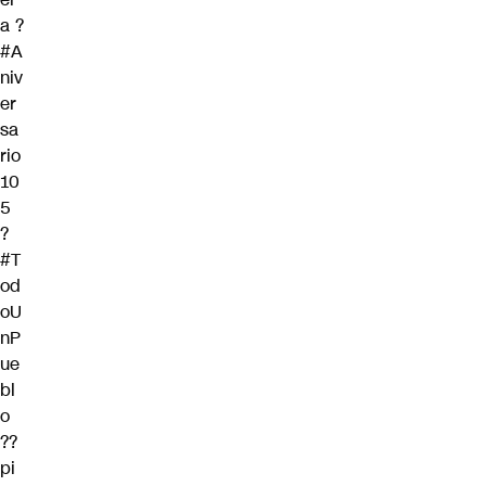
a
?
#A
niv
er
sa
rio
10
5
?
#T
od
oU
nP
ue
bl
o
??
pi