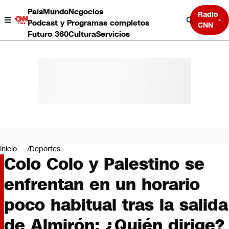
País
Mundo
Negocios
Radio
Podcast y Programas completos
CNN
Futuro 360
Cultura
Servicios
País
Mundo
Negocios
Inicio
Deportes
Colo Colo y Palestino se
Deportes
Programas completos
enfrentan en un horario
Cultura
Servicios
poco habitual tras la salida
Bits
CNN Data
de Almirón: ¿Quién dirige?
CNN tiempo