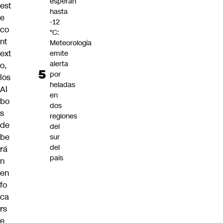
esperan
est
hasta
e
-12
co
°C:
nt
Meteorología
ext
emite
alerta
o,
por
los
heladas
Al
en
bo
dos
s
regiones
de
del
be
sur
del
rá
país
n
en
fo
ca
rs
e