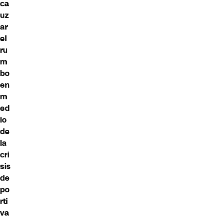
ca
uz
ar
el
ru
m
bo
en
m
ed
io
de
la
cri
sis
de
po
rti
va