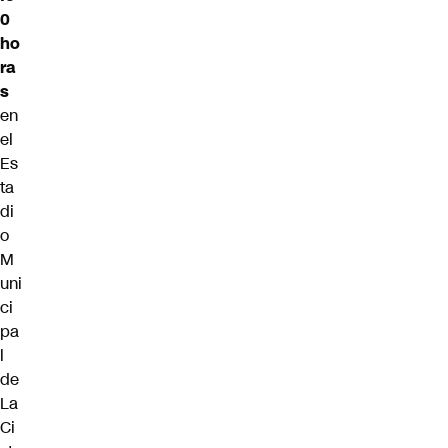
0
ho
ra
s
en
el
Es
ta
di
o
M
uni
ci
pa
l
de
La
Ci