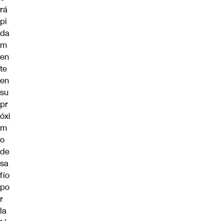
rá
pi
da
m
en
te
en
su
pr
óxi
m
o
de
sa
fío
po
r
la