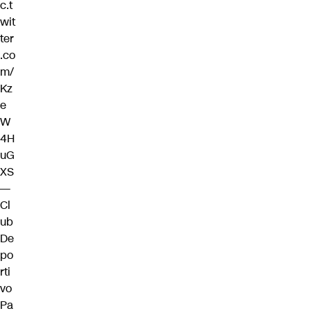
c.t
wit
ter
.co
m/
Kz
e
W
4H
uG
XS
—
Cl
ub
De
po
rti
vo
Pa