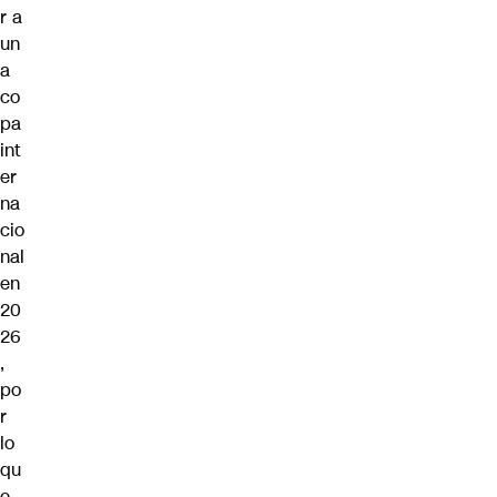
r a
un
a
co
pa
int
er
na
cio
nal
en
20
26
,
po
r
lo
qu
e