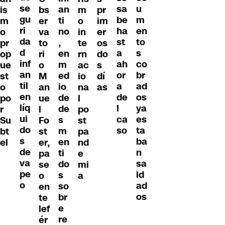
se
u
sa
an
is
bs
m
pr
gu
m
be
ti
m
er
o
im
ri
en
ha
no
o
va
in
er
da
to
st
,
pr
to
te
os
d
s
a
en
op
ri
rn
do
inf
co
ah
m
ue
o
ac
s
an
br
or
ed
st
M
io
dí
til
ad
a
io
o
an
na
as
en
os
de
de
po
ue
l
líq
ya
l
de
r
l
po
ui
es
ca
s
Su
Fo
st
do
ta
so
m
bt
st
pa
s
ba
en
el
er,
nd
de
n
ti
pa
e
va
sa
do
se
mi
pe
ld
s
o
a
o
ad
so
en
os
br
te
e
lef
re
ér