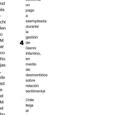
nd
un
és
pago
-
a
exempleada
chi
durante
len
la
o
gestión
M
de
ar
Gianni
co
Infantino,
Ro
en
medio
jas
de
,
desmentidos
de
sobre
sd
relación
e
sentimental
el
Chile
M
llega
el
al
bo