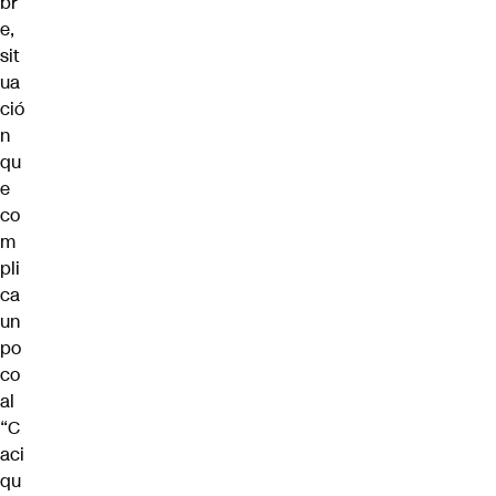
br
e,
sit
ua
ció
n
qu
e
co
m
pli
ca
un
po
co
al
“C
aci
qu