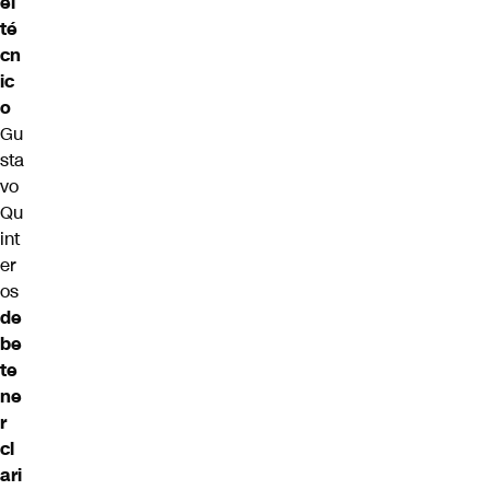
el
té
cn
ic
o
Gu
sta
vo
Qu
int
er
os
de
be
te
ne
r
cl
ari