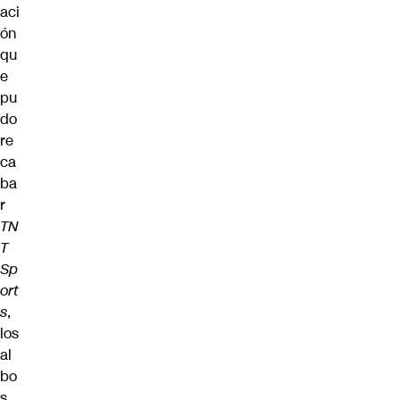
aci
ón
qu
e
pu
do
re
ca
ba
r
TN
T
Sp
ort
s
,
los
al
bo
s