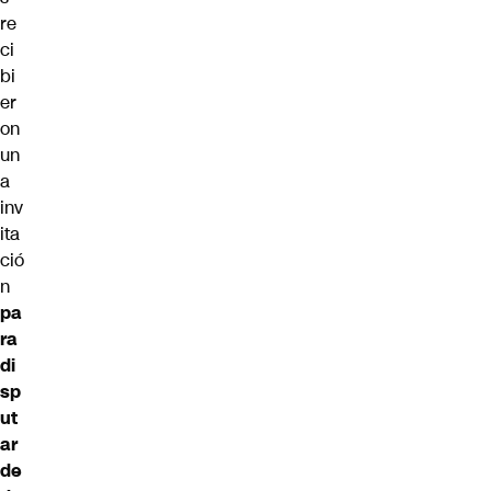
re
ci
bi
er
on
un
a
inv
ita
ció
n
pa
ra
di
sp
ut
ar
de