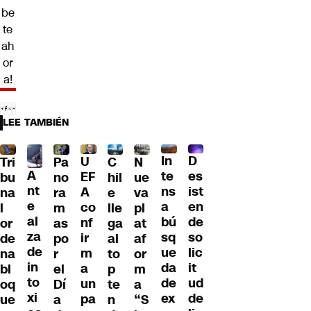
be
te
ah
or
a!
LEE TAMBIÉN
D
In
U
Tri
Pa
C
N
A
es
te
EF
bu
no
hil
ue
nt
ist
ns
A
na
ra
e
va
e
en
a
co
l
m
lle
pl
al
de
bú
nf
or
as
ga
at
za
so
sq
ir
de
po
al
af
de
lic
ue
m
na
r
to
or
in
it
da
a
bl
el
p
m
to
ud
de
un
oq
Dí
te
a
xi
de
ex
pa
ue
a
n
“S