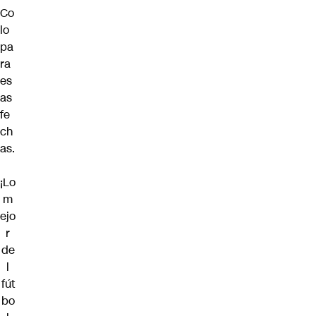
Co
lo
pa
ra
es
as
fe
ch
as.
¡Lo
m
ejo
r
de
l
fút
bo