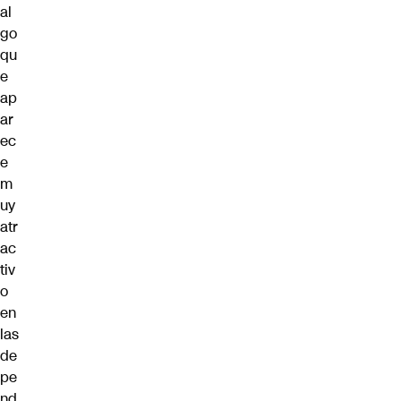
al
go
qu
e
ap
ar
ec
e
m
uy
atr
ac
tiv
o
en
las
de
pe
nd