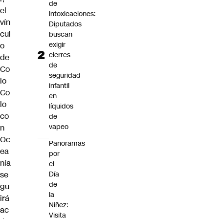
de
el
intoxicaciones:
vín
Diputados
cul
buscan
exigir
o
cierres
de
de
Co
seguridad
lo
infantil
Co
en
lo
líquidos
co
de
vapeo
n
Oc
Panoramas
ea
por
nía
el
Día
se
de
gu
la
irá
Niñez:
ac
Visita