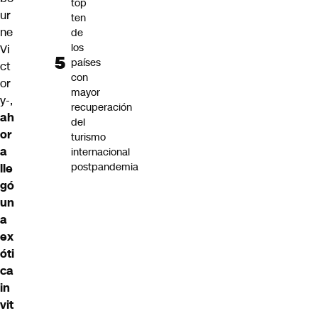
top
ur
ten
ne
de
los
Vi
países
ct
con
or
mayor
y-,
recuperación
ah
del
or
turismo
a
internacional
postpandemia
lle
gó
un
a
ex
óti
ca
in
vit