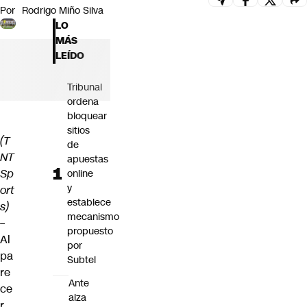
Por
Rodrigo Miño Silva
Futuro 360
LO
Opinión
MÁS
LEÍDO
Tribunal
ordena
bloquear
sitios
(T
de
NT
apuestas
Sp
online
y
ort
establece
s)
mecanismo
–
propuesto
Al
por
pa
Subtel
re
Ante
ce
alza
r,