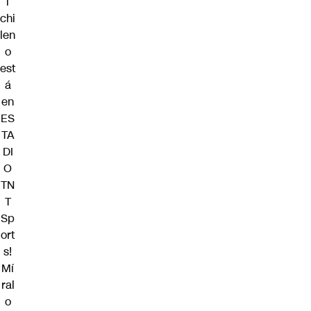
l
chi
len
o
est
á
en
ES
TA
DI
O
TN
T
Sp
ort
s!
Mí
ral
o