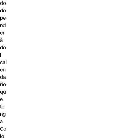
do
de
pe
nd
er
á
de
l
cal
en
da
rio
qu
e
te
ng
a
Co
lo