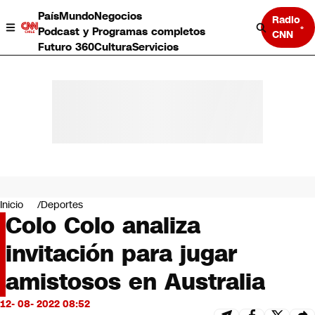
País
Mundo
Negocios
Radio
Podcast y Programas completos
CNN
Futuro 360
Cultura
Servicios
País
Mundo
Negocios
Inicio
Deportes
Colo Colo analiza
Deportes
Programas completos
invitación para jugar
Cultura
Servicios
amistosos en Australia
Bits
CNN Data
12- 08- 2022 08:52
CNN tiempo