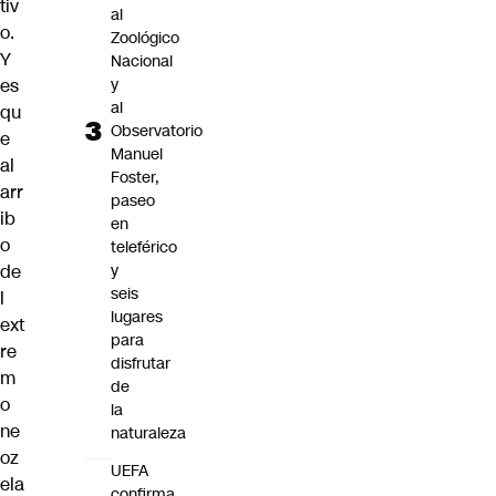
tiv
al
o.
Zoológico
Y
Nacional
y
es
al
qu
Observatorio
e
Manuel
al
Foster,
arr
paseo
ib
en
o
teleférico
y
de
seis
l
lugares
ext
para
re
disfrutar
m
de
o
la
ne
naturaleza
oz
UEFA
ela
confirma