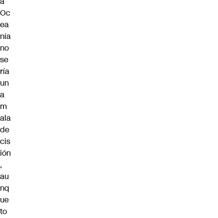
a
Oc
ea
nía
no
se
ría
un
a
m
ala
de
cis
ión
,
au
nq
ue
to