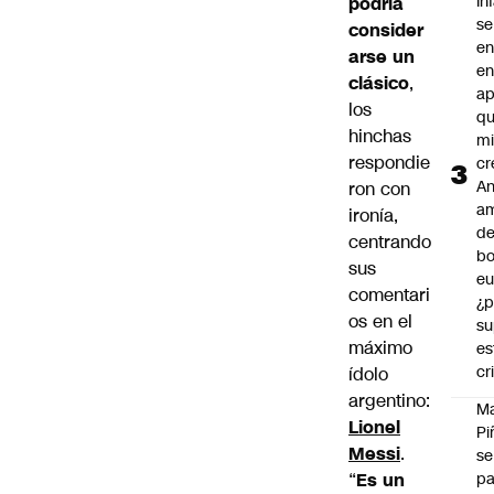
In
podría
se
consider
en
arse un
en
clásico
,
ap
los
qu
hinchas
m
respondie
cr
An
ron con
a
ironía,
de
centrando
bo
sus
eu
comentari
¿p
os en el
su
máximo
es
cr
ídolo
argentino:
M
Lionel
Pi
Messi
.
se
“
Es un
pa