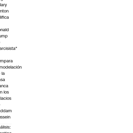
llary
inton
lifica
nald
rump
e
arcisista"
ompara
modelación
 la
asa
anca
n los
lacios
e
addam
ssein
álisis: