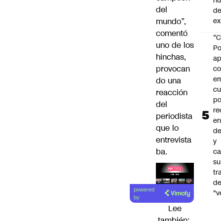
h
del
de
mundo”,
ex
comentó
“C
uno de los
Po
hinchas,
ap
provocan
co
e
do una
cu
reacción
po
del
re
periodista
en
que lo
de
entrevista
y
ba.
ca
su
tr
d
Lea el
powered
"v
artículo
by
Lee
también: