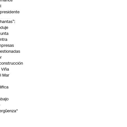
umanos”
l
presidente
hantas”:
duje
unta
ntra
mpresas
estionadas
r
construcción
 Viña
l Mar
lifica
abajo
e
ergüenza"