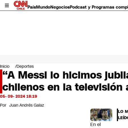
País
Mundo
Negocios
Podcast y Programas comp
País
Mundo
Inicio
Deportes
Negocios
“A Messi lo hicimos jubi
Deportes
chilenos en la televisión
Programas completos
Cultura
Servicios
05- 09- 2024 18:19
Bits
Por
Juan Andrés Galaz
CNN Data
LO 
CNN tiempo
LEÍD
Futuro 360
En el
Opinión