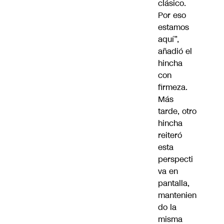
clásico.
Por eso
estamos
aquí”,
añadió el
hincha
con
firmeza.
Más
tarde, otro
hincha
reiteró
esta
perspecti
va en
pantalla,
mantenien
do la
misma