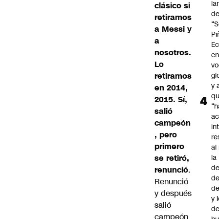
la
clásico si
d
retiramos
“S
a Messi y
Pi
a
Ec
nosotros.
en
Lo
vo
retiramos
gl
y 
en 2014,
q
2015. Sí,
“h
salió
ac
campeón
in
, pero
re
primero
al
se retiró,
la
de
renunció
.
de
Renunció
d
y después
y 
salió
de
campeón