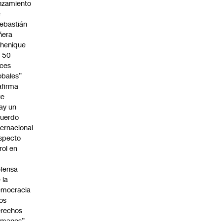
nzamiento
e
ebastián
ñera
henique
 50
ces
obales”
afirma
ue
ay un
uerdo
ternacional
specto
 rol en
fensa
 la
emocracia
los
rechos