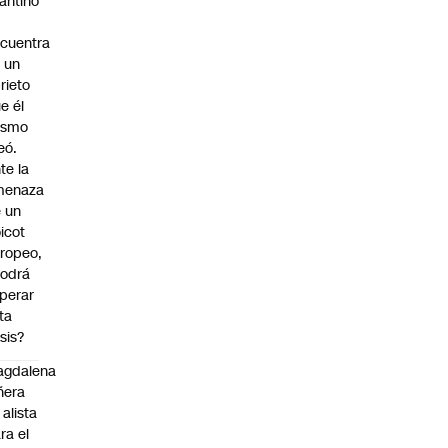
fantino
cuentra
 un
rieto
e él
ismo
eó.
te la
menaza
 un
icot
ropeo,
odrá
perar
ta
isis?
agdalena
ñera
 alista
ra el