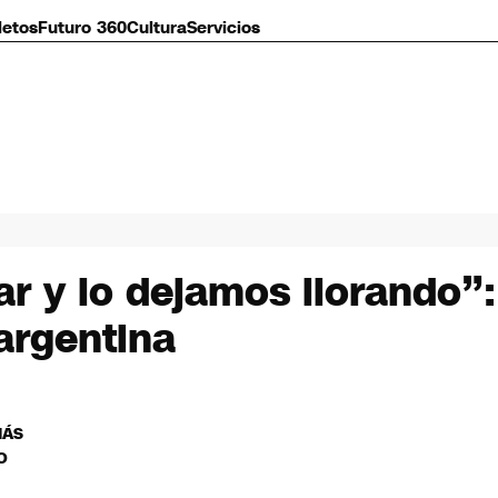
letos
Futuro 360
Cultura
Servicios
lar y lo dejamos llorando”
 argentina
MÁS
O