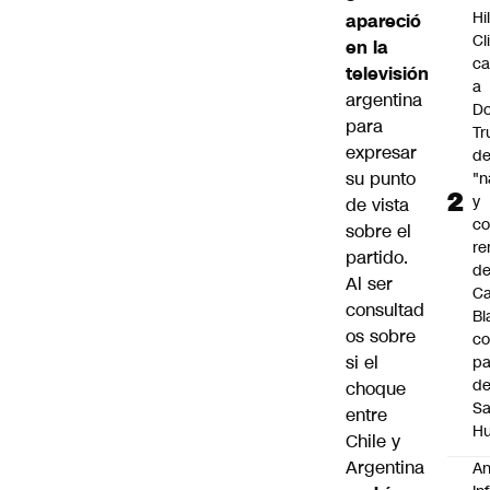
Hi
apareció
Cl
en la
ca
televisión
a
argentina
Do
para
T
expresar
d
su punto
"n
y
de vista
c
sobre el
re
partido.
de
Al ser
C
consultad
Bl
os sobre
co
si el
pa
d
choque
S
entre
Hu
Chile y
Argentina
An