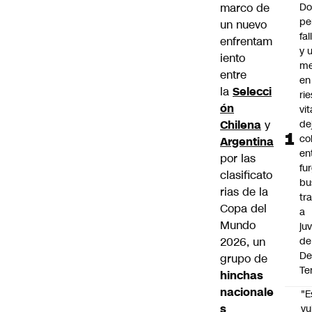
marco de
Do
pe
un nuevo
fa
enfrentam
y 
iento
me
entre
en
la
Selecci
ri
ón
vit
Chilena
y
de
co
Argentina
en
por las
fu
clasificato
bu
rias de la
tr
Copa del
a
Mundo
ju
2026, un
de
De
grupo de
Te
hinchas
nacionale
"E
s
vu