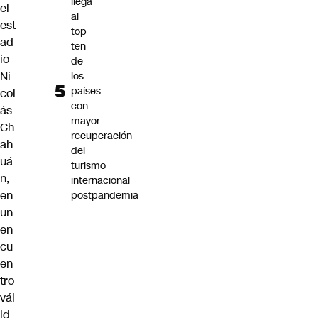
llega
el
al
est
top
ad
ten
io
de
Ni
los
países
col
con
ás
mayor
Ch
recuperación
ah
del
uá
turismo
n
,
internacional
en
postpandemia
un
en
cu
en
tro
vál
id