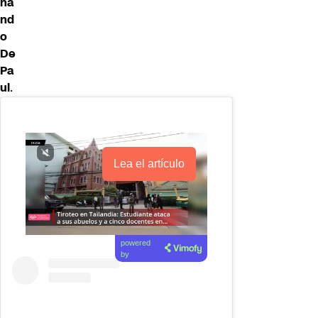
na
nd
o
De
Pa
ul
.
Lea el artículo
powered
by