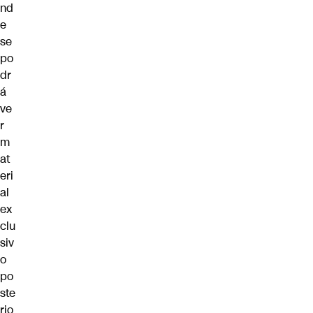
nd
e
se
po
dr
á
ve
r
m
at
eri
al
ex
clu
siv
o
po
ste
rio