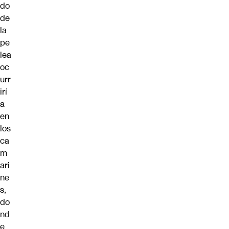
do
de
la
pe
lea
oc
urr
irí
a
en
los
ca
m
ari
ne
s,
do
nd
e