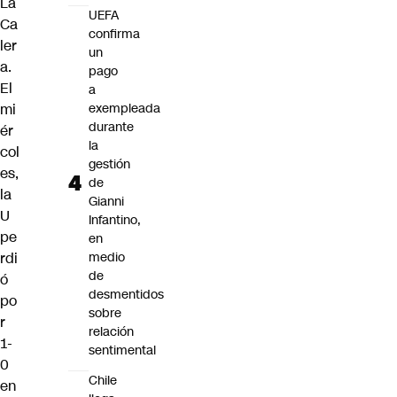
La
UEFA
Ca
confirma
ler
un
a.
pago
El
a
mi
exempleada
durante
ér
la
col
gestión
es,
de
la
Gianni
U
Infantino,
pe
en
rdi
medio
de
ó
desmentidos
po
sobre
r
relación
1-
sentimental
0
Chile
en