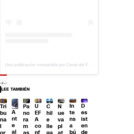
Una publicación compartida por Canal del Fútbol (@cdf.cl)
LEE TAMBIÉN
D
In
U
Tri
Pa
C
N
A
es
te
EF
bu
no
hil
ue
nt
ist
ns
A
na
ra
e
va
e
en
a
co
l
m
lle
pl
al
de
bú
nf
or
as
ga
at