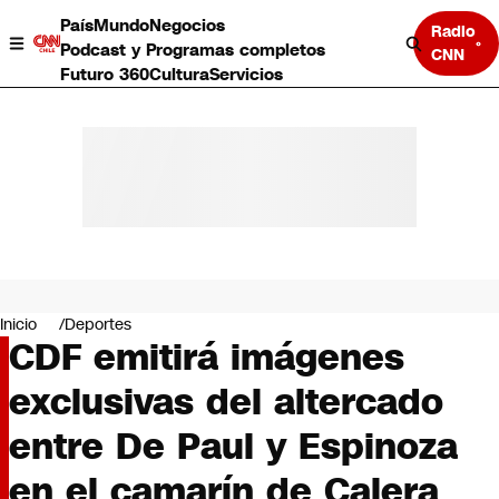
País
Mundo
Negocios
Radio
Podcast y Programas completos
CNN
Futuro 360
Cultura
Servicios
País
Mundo
Negocios
Inicio
Deportes
CDF emitirá imágenes
Deportes
Programas completos
exclusivas del altercado
Cultura
Servicios
entre De Paul y Espinoza
Bits
CNN Data
en el camarín de Calera
CNN tiempo