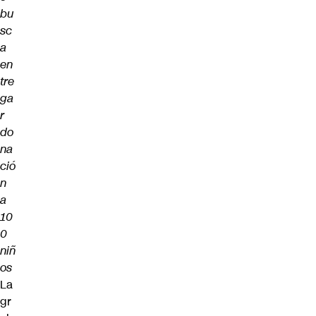
bu
sc
a
en
tre
ga
r
do
na
ció
n
a
10
0
niñ
os
La
gr