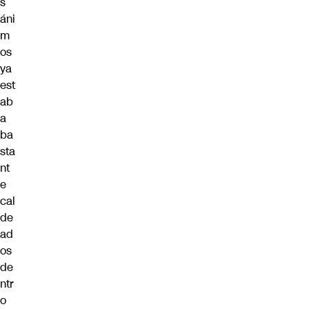
s
áni
m
os
ya
est
ab
a
ba
sta
nt
e
cal
de
ad
os
de
ntr
o