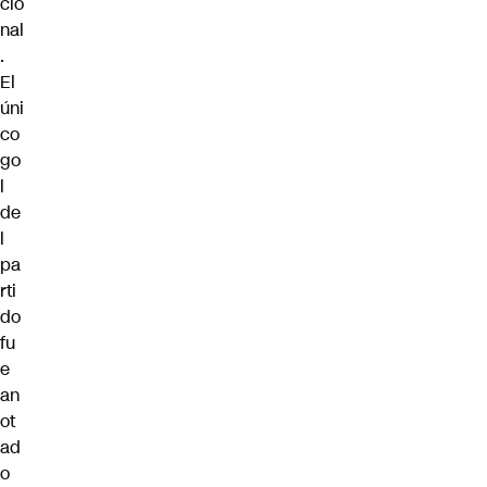
cio
nal
.
El
úni
co
go
l
de
l
pa
rti
do
fu
e
an
ot
ad
o