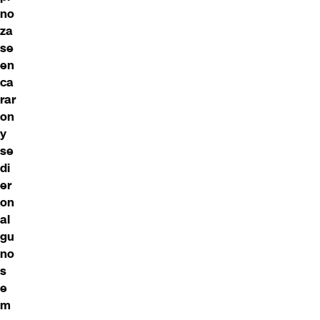
no
za
se
en
ca
rar
on
y
se
di
er
on
al
gu
no
s
e
m