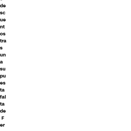
de
sc
ue
nt
os
tra
s
un
a
su
pu
es
ta
fal
ta
de
F
er