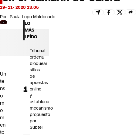
Futuro 360
19- 11- 2020 13:06
Opinión
Por
Paula Lepe Maldonado
LO
MÁS
LEÍDO
Tribunal
ordena
bloquear
sitios
Un
de
te
apuestas
ns
online
o
y
establece
m
mecanismo
o
propuesto
m
por
en
Subtel
to