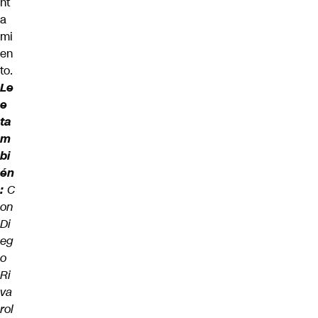
nt
a
mi
en
to
.
Le
e
ta
m
bi
én
:
C
on
Di
eg
o
Ri
va
rol