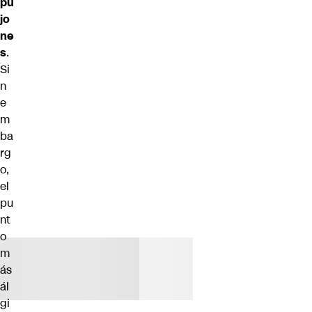
pu
jo
ne
s
.
Si
n
e
m
ba
rg
o,
el
pu
nt
o
m
ás
ál
gi