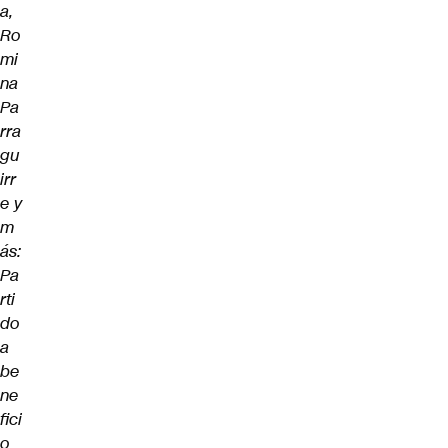
a,
Ro
mi
na
Pa
rra
gu
irr
e y
m
ás:
Pa
rti
do
a
be
ne
fici
o