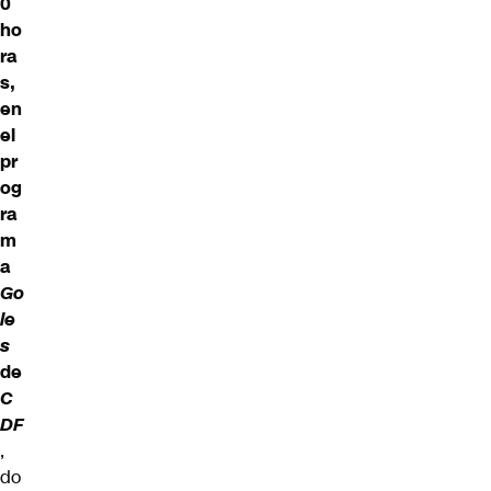
0
ho
ra
s,
en
el
pr
og
ra
m
a
Go
le
s
de
C
DF
,
do