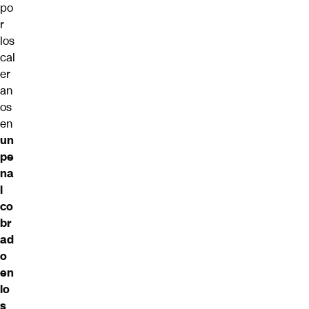
po
r
los
cal
er
an
os
en
un
pe
na
l
co
br
ad
o
en
lo
s