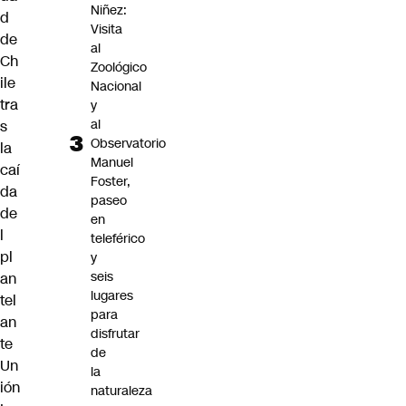
Niñez:
d
Visita
de
al
Ch
Zoológico
ile
Nacional
tra
y
al
s
Observatorio
la
Manuel
caí
Foster,
da
paseo
de
en
l
teleférico
pl
y
seis
an
lugares
tel
para
an
disfrutar
te
de
Un
la
ión
naturaleza