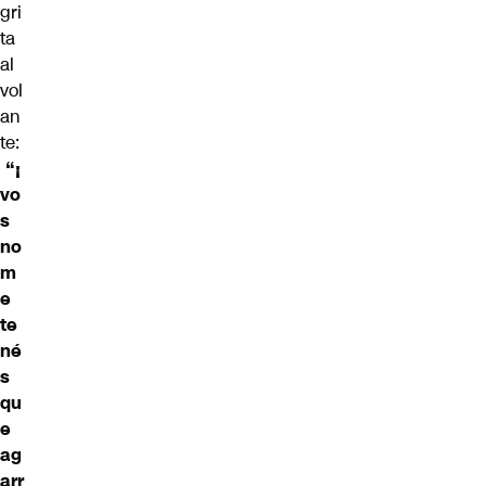
gri
ta
al
vol
an
te:
“¡
vo
s
no
m
e
te
né
s
qu
e
ag
arr