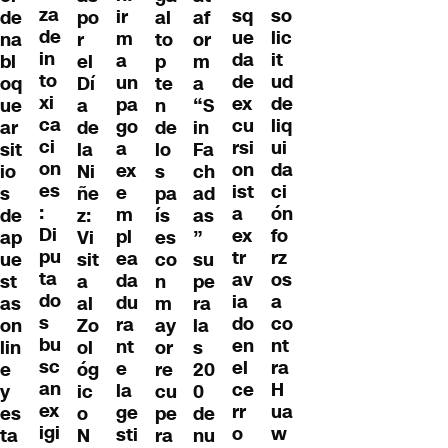
za
so
sq
ir
de
po
al
af
de
lic
ue
m
na
r
to
or
in
it
da
a
bl
el
p
m
to
ud
de
un
oq
Dí
te
a
xi
de
ex
pa
ue
a
n
“S
ca
liq
cu
go
ar
de
de
in
ci
ui
rsi
a
sit
la
lo
Fa
on
da
on
ex
io
Ni
s
ch
es
ci
ist
e
s
ñe
pa
ad
:
ón
a
m
de
z:
ís
as
Di
fo
ex
pl
ap
Vi
es
”
pu
rz
tr
ea
ue
sit
co
su
ta
os
av
da
st
a
n
pe
do
a
ia
du
as
al
m
ra
s
co
do
ra
on
Zo
ay
la
bu
nt
en
nt
lin
ol
or
s
sc
ra
el
e
e
óg
re
20
an
H
ce
la
y
ic
cu
0
ex
ua
rr
ge
es
o
pe
de
igi
w
o
sti
ta
N
ra
nu