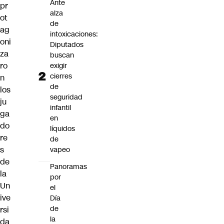
Ante
pr
alza
ot
de
ag
intoxicaciones:
oni
Diputados
za
buscan
ro
exigir
cierres
n
de
los
seguridad
ju
infantil
ga
en
do
líquidos
re
de
s
vapeo
de
Panoramas
la
por
Un
el
ive
Día
de
rsi
la
da