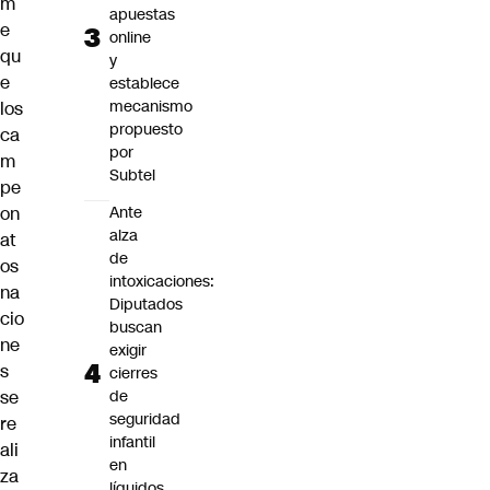
m
apuestas
e
online
qu
y
e
establece
mecanismo
los
propuesto
ca
por
m
Subtel
pe
on
Ante
alza
at
de
os
intoxicaciones:
na
Diputados
cio
buscan
ne
exigir
s
cierres
se
de
seguridad
re
infantil
ali
en
za
líquidos