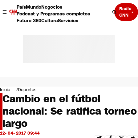
País
Mundo
Negocios
Radio
Podcast y Programas completos
CNN
Futuro 360
Cultura
Servicios
País
Mundo
Negocios
Inicio
Deportes
Cambio en el fútbol
Deportes
Programas completos
nacional: Se ratifica torneo
Cultura
Servicios
largo
Bits
CNN Data
12- 04- 2017 09:44
CNN tiempo