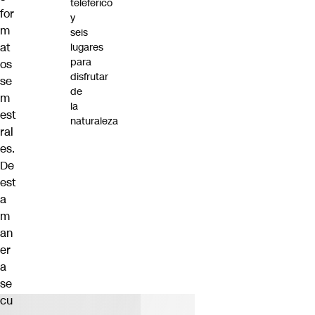
teleférico
for
y
m
seis
at
lugares
para
os
disfrutar
se
de
m
la
est
naturaleza
ral
es.
De
est
a
m
an
er
a
se
cu