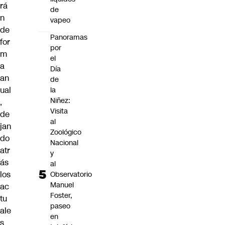
rá
de
n
vapeo
de
Panoramas
for
por
m
el
a
Día
an
de
ual
la
Niñez:
,
Visita
de
al
jan
Zoológico
do
Nacional
atr
y
ás
al
los
Observatorio
Manuel
ac
Foster,
tu
paseo
ale
en
s