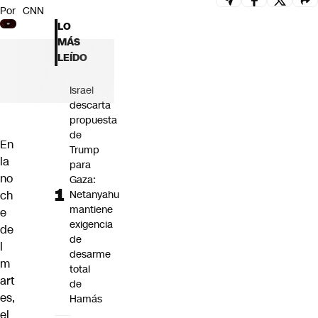
Por
CNN
Futuro 360
LO
Opinión
MÁS
LEÍDO
Israel
descarta
propuesta
de
En
Trump
la
para
no
Gaza:
ch
Netanyahu
mantiene
e
exigencia
de
de
l
desarme
m
total
art
de
es,
Hamás
el