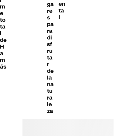
r
en
ga
m
ta
re
e
l
s
to
pa
ta
ra
l
di
de
sf
H
ru
a
ta
m
r
ás
de
la
na
tu
ra
le
za