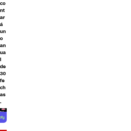
co
nt
ar
á
un
o
an
ua
l
de
30
fe
ch
as
.