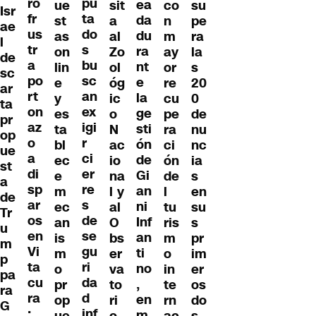
pu
ro
ea
ue
sit
co
su
Isr
ta
fr
da
st
a
n
pe
ae
do
us
du
as
al
m
ra
l
s
tr
ra
on
Zo
ay
la
de
bu
a
nt
lin
ol
or
s
sc
sc
po
e
e
óg
re
20
ar
an
rt
la
y
ic
cu
0
ta
ex
on
ge
es
o
pe
de
pr
igi
az
sti
ta
N
ra
nu
op
r
o
ón
bl
ac
ci
nc
ue
ci
a
de
ec
io
ón
ia
st
er
di
Gi
e
na
de
s
a
re
sp
an
m
l y
l
en
de
s
ar
ni
ec
al
tu
su
Tr
de
os
Inf
an
O
ris
s
u
se
en
an
is
bs
m
pr
m
gu
Vi
ti
m
er
o
im
p
ri
ta
no
o
va
in
er
pa
da
cu
,
pr
to
te
os
ra
d
ra
en
op
ri
rn
do
G
inf
:
m
ue
o
ac
s