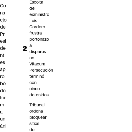
Escolta
Co
del
ns
exministro
ejo
Luis
de
Cordero
frustra
Pr
portonazo
esi
a
de
disparos
nt
en
es
Vitacura:
ap
Persecución
ro
terminó
con
bó
cinco
de
detenidos
for
m
Tribunal
ordena
a
bloquear
un
sitios
áni
de