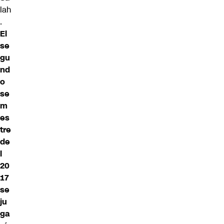
lah
.
El
se
gu
nd
o
se
m
es
tre
de
l
20
17
se
ju
ga