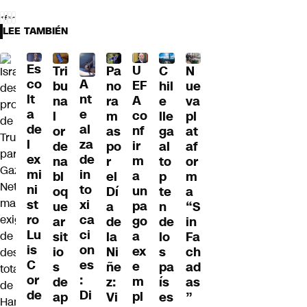
LEE TAMBIÉN
Es
U
Tri
Pa
C
N
A
co
EF
bu
no
hil
ue
nt
lt
A
na
ra
e
va
e
a
co
l
m
lle
pl
al
de
nf
or
as
ga
at
za
l
ir
de
po
al
af
de
ex
m
na
r
to
or
in
mi
a
bl
el
p
m
to
ni
un
oq
Dí
te
a
xi
st
pa
ue
a
n
“S
ca
ro
go
ar
de
de
in
ci
Lu
a
sit
la
lo
Fa
on
is
ex
io
Ni
s
ch
es
C
e
s
ñe
pa
ad
:
or
m
de
z:
ís
as
Di
de
pl
ap
Vi
es
”