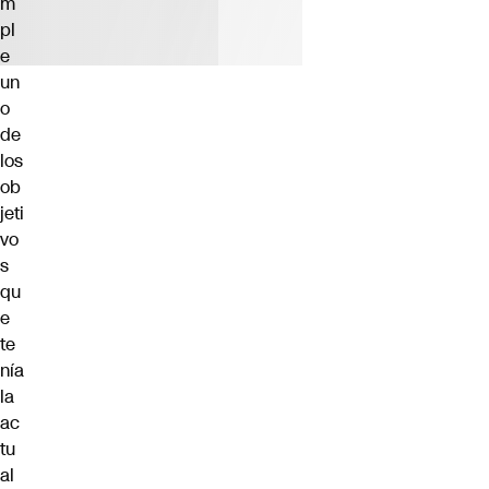
m
pl
e
un
o
de
los
ob
jeti
vo
s
qu
e
te
nía
la
ac
tu
al