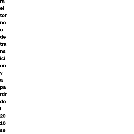
rá
el
tor
ne
o
de
tra
ns
ici
ón
y
a
pa
rtir
de
l
20
18
se