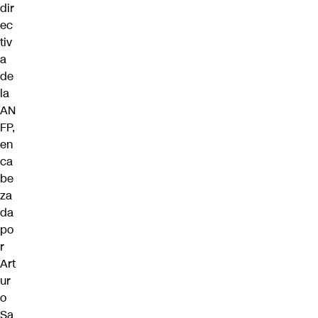
dir
ec
tiv
a
de
la
AN
FP,
en
ca
be
za
da
po
r
Art
ur
o
Sa