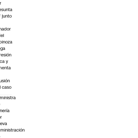
r
esunta
F junto
nador
del
pinoza
ega
resión
ica y
menta
fusión
l caso
ministra
e
nería
r
ueva
ministración
e