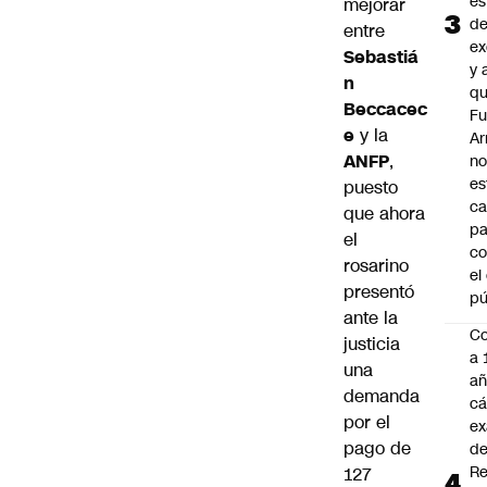
es
mejorar
d
entre
ex
Sebastiá
y 
n
qu
Beccacec
Fu
e
y la
A
ANFP
,
n
es
puesto
ca
que ahora
pa
el
co
rosarino
el
presentó
pú
ante la
C
justicia
a 
una
añ
demanda
cá
por el
ex
pago de
d
Re
127