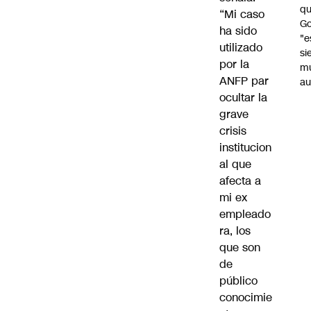
qu
“Mi caso
Go
ha sido
"e
utilizado
si
por la
m
ANFP par
au
ocultar la
grave
crisis
institucion
al que
afecta a
mi ex
empleado
ra, los
que son
de
público
conocimie