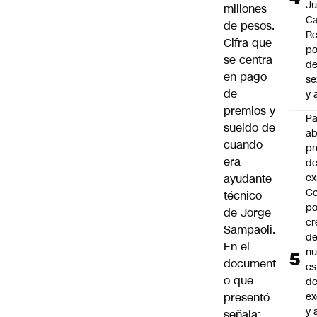
J
millones
Ca
de pesos.
Re
Cifra que
po
se centra
de
en pago
se
de
y 
premios y
P
sueldo de
a
cuando
pr
era
de
ex
ayudante
Co
técnico
po
de Jorge
cr
Sampaoli.
de
En el
n
document
es
o que
d
ex
presentó
y 
señala: