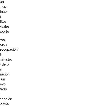
uan
rlos
inao,
r
litos
xuales
aborto
avez
borda
eocupación
l
ministro
rdero
r
eación
 un
uevo
tado
e
cepción
afirma