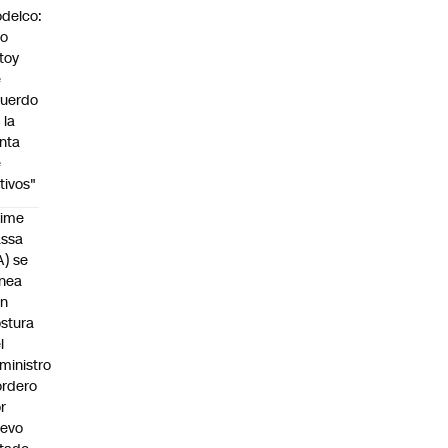
delco:
No
toy
e
uerdo
 la
nta
e
tivos"
aime
assa
A) se
inea
on
stura
l
ministro
rdero
r
uevo