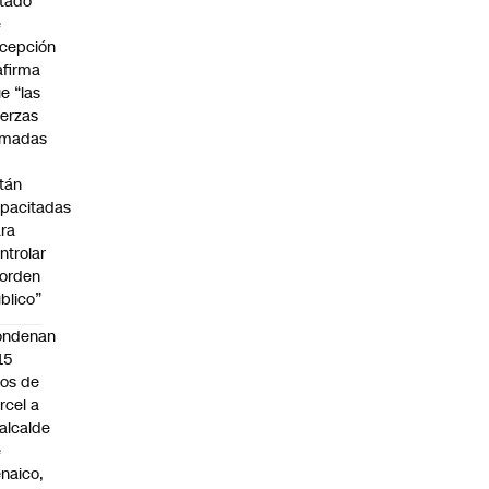
tado
e
cepción
afirma
e “las
erzas
rmadas
o
tán
pacitadas
ra
ntrolar
 orden
blico”
ondenan
15
os de
rcel a
alcalde
e
naico,