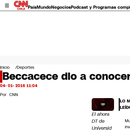
País
Mundo
Negocios
Podcast y Programas comp
País
Mundo
Inicio
Deportes
Negocios
Beccacece dio a conocer
Deportes
Programas completos
04- 01- 2016 11:04
Cultura
Por
CNN
Servicios
LO 
Bits
LEÍD
CNN Data
El ahora
CNN tiempo
DT de
Mu
Futuro 360
in
Universid
Opinión