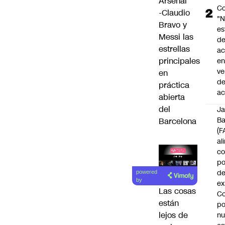
Arsenal
Co
-Claudio
"
Bravo y
es
Messi las
d
estrellas
ac
principales
en
ve
en
d
práctica
ac
abierta
del
J
B
Barcelona
(F
al
c
po
Lea el
de
powered
artículo
by
ex
Las cosas
Co
están
po
lejos de
n