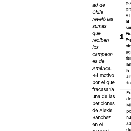
po
ad de
pr
Chile
VI
reveló las
al
sumas
se
que
Fi
reciben
Es
ni
los
ag
campeon
fís
es de
la
América.
la
-El motivo
di
por el que
de
fracasaría
Ex
una de las
d
peticiones
Mi
de Alexis
po
Sánchez
n
ad
en el
d