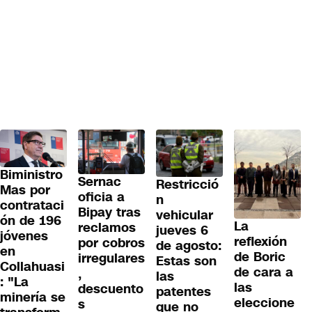
Biministro
Sernac
Restricció
Mas por
oficia a
n
contrataci
Bipay tras
vehicular
ón de 196
La
reclamos
jueves 6
jóvenes
reflexión
por cobros
de agosto:
en
de Boric
irregulares
Estas son
Collahuasi
de cara a
,
las
: "La
las
descuento
patentes
minería se
eleccione
s
que no