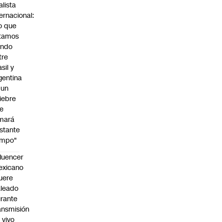
alista
ternacional:
o que
tamos
endo
tre
sil y
gentina
 un
iebre
e
mará
stante
empo"
fluencer
exicano
uere
leado
rante
ansmisión
 vivo