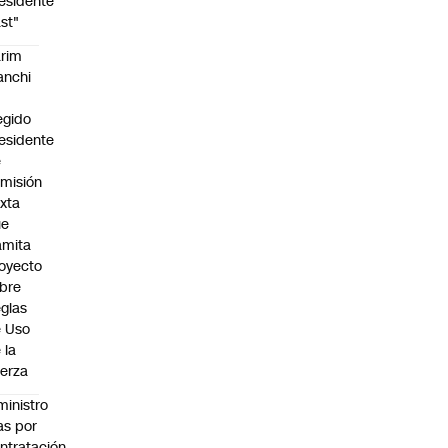
esidente
st"
rim
anchi
egido
esidente
e
misión
xta
ue
amita
oyecto
bre
glas
 Uso
 la
erza
ministro
s por
ntratación