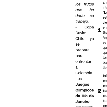
an
los frutos
in
que ha
"L
dado su
es
trabajo.
vi
–
Copa
en
Davis:
Bra
Ar
Chile ya
es
se
qu
prepara
qu
para
to
enfrentar
ba
a
ti
Colombia
In
Los
m
Juegos
m
Olímpicos
ba
de Río de
du
tr
Janeiro
en