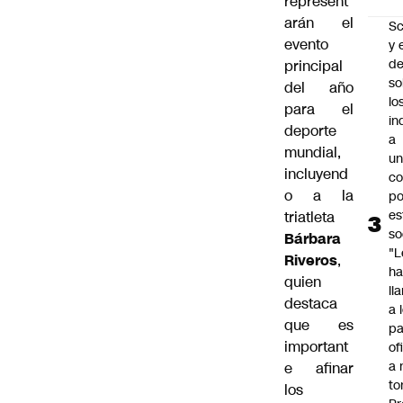
represent
arán el
Sc
evento
y 
d
principal
so
del año
lo
para el
in
deporte
a
mundial,
un
incluyend
c
o a la
po
es
triatleta
so
Bárbara
"L
Riveros
,
ha
quien
ll
destaca
a 
que es
pa
important
of
a 
e afinar
to
los