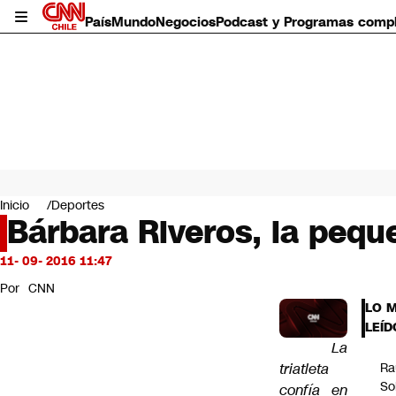
País
Mundo
Negocios
Podcast y Programas comp
País
Mundo
Inicio
Deportes
Negocios
Bárbara Riveros, la pequ
Deportes
Programas completos
11- 09- 2016 11:47
Cultura
Por
CNN
Servicios
LO 
Bits
LEÍD
CNN Data
La
CNN tiempo
triatleta
Ra
Futuro 360
So
confía en
Opinión