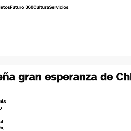
letos
Futuro 360
Cultura
Servicios
eña gran esperanza de Ch
MÁS
O
úl
hr,