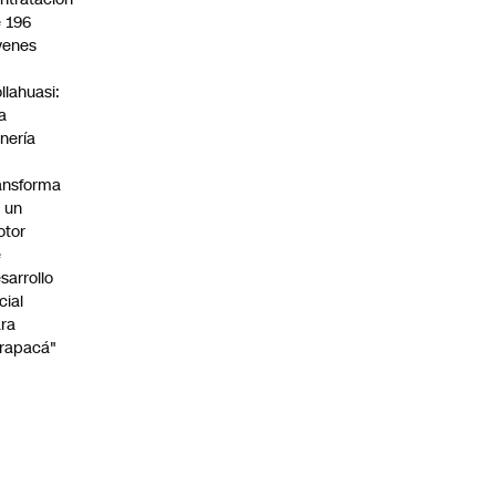
 196
venes
n
llahuasi:
a
nería
ansforma
 un
otor
e
sarrollo
cial
ra
rapacá"