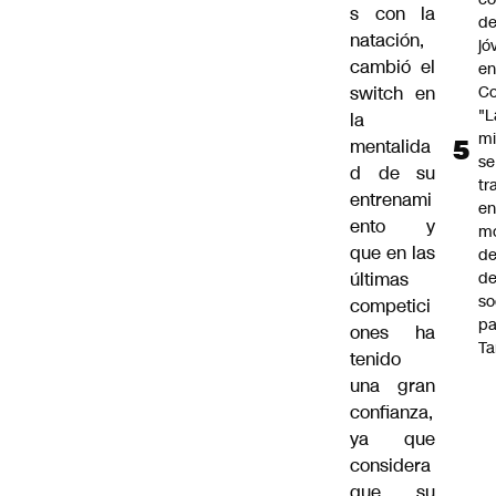
s con la
de
natación,
jó
cambió el
e
Co
switch en
"L
la
mi
mentalida
se
d de su
tr
entrenami
en
ento y
m
que en las
d
de
últimas
so
competici
pa
ones ha
Ta
tenido
una gran
confianza,
ya que
considera
que su