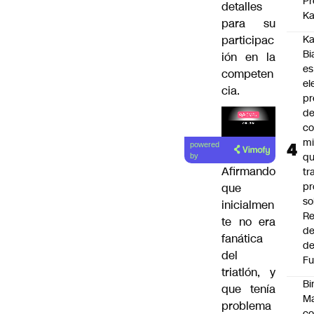
Pr
detalles
Ka
para su
participac
Ka
Bi
ión en la
es
competen
el
cia.
pr
d
co
Lea el
mi
powered
artículo
q
by
Afirmando
tr
pr
que
so
inicialmen
Re
te no era
de
fanática
de
del
Fu
triatlón, y
Bi
que tenía
Ma
problema
co