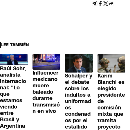
LEE TAMBIÉN
Raúl Sohr,
Influencer
analista
Schalper y
Karim
mexicano
internacio
el debate
Bianchi es
muere
nal: "Lo
sobre los
elegido
baleado
que
indultos a
presidente
durante
estamos
uniformad
de
transmisió
viendo
os
comisión
n en vivo
entre
condenad
mixta que
Brasil y
os por el
tramita
Argentina
estallido
proyecto