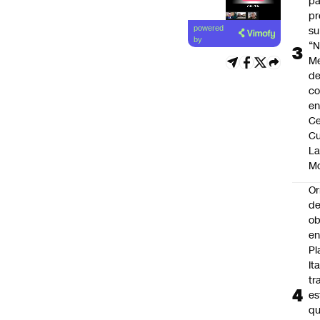
pa
pr
Lea el
su
powered
artículo
by
“N
M
de
co
en
Ce
Cu
L
M
Or
de
ob
e
Pl
Ita
tr
es
q