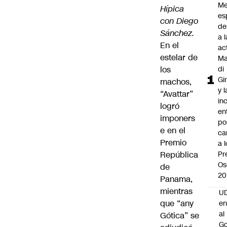
Me
Hípica
es
con Diego
de
Sánchez.
a l
En el
ac
estelar de
Ma
los
di
Gi
machos,
y l
“Avattar”
in
logró
en
imponers
po
e en el
ca
Premio
a 
República
Pr
Os
de
20
Panama,
mientras
UD
que “any
en
al
Gótica” se
Go