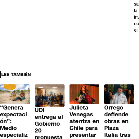
sa
la
in
co
el
LEE TAMBIÉN
“Genera
Julieta
Orrego
UDI
expectaci
Venegas
defiende
entrega al
ón”:
aterriza en
obras en
Gobierno
Medio
Chile para
Plaza
20
especializ
presentar
Italia tras
propuesta