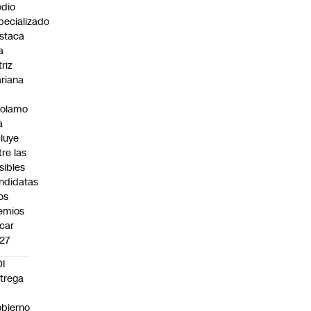
dio
pecializado
staca
a
triz
riana
rolamo
a
cluye
tre las
sibles
ndidatas
los
emios
car
27
I
trega
bierno