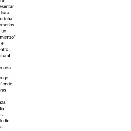
ra
esentar
 libro
orteña.
emorias
 un
mienzo”
 el
ntro
ltural
a
oneda
rego
fiende
ras
n
aza
lia
as
tudio
ue