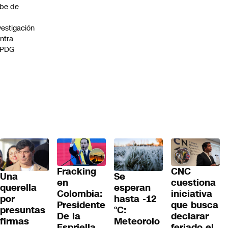
be de
vestigación
ntra
 PDG
Fracking
CNC
Una
Se
en
cuestiona
querella
esperan
Colombia:
iniciativa
por
hasta -12
Presidente
que busca
presuntas
°C:
De la
declarar
firmas
Meteorolo
Espriella
feriado el