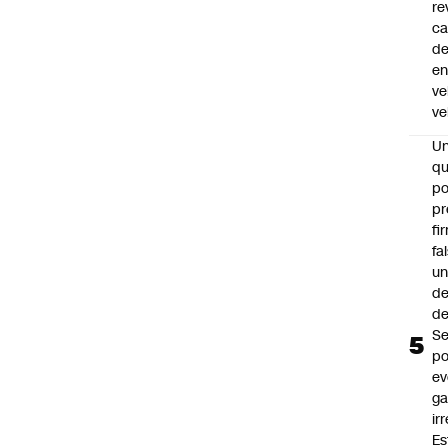
re
ca
d
e
ve
ve
U
qu
po
pr
fi
fa
u
de
de
Se
po
ev
ga
ir
Es