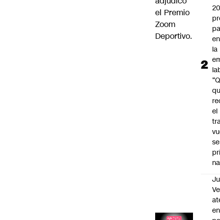
adjudicó
2
el Premio
pr
Zoom
pa
Deportivo.
en
la
em
la
“
q
re
el
tr
vu
se
pr
na
Ju
V
at
en