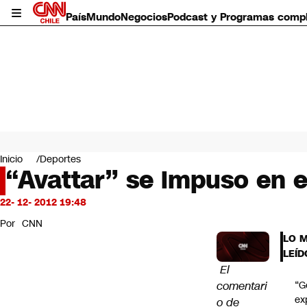
País
Mundo
Negocios
Podcast y Programas comp
País
Mundo
Inicio
Deportes
Negocios
“Avattar” se impuso en 
Deportes
Programas completos
22- 12- 2012 19:48
Cultura
Por
CNN
Servicios
LO 
Bits
LEÍD
CNN Data
El
CNN tiempo
comentari
“G
Futuro 360
ex
o de
Opinión