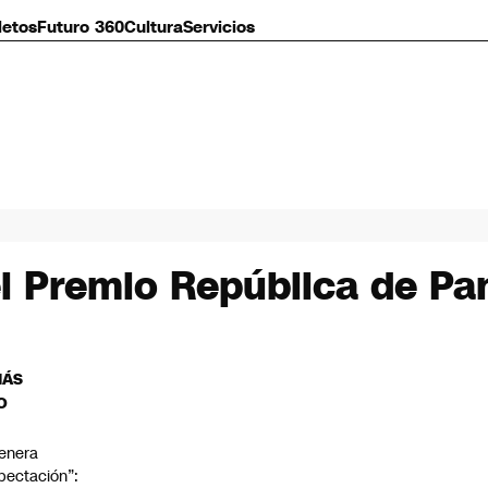
letos
Futuro 360
Cultura
Servicios
el Premio República de P
MÁS
O
enera
pectación”: