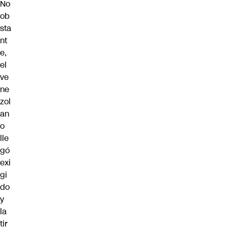
No
ob
sta
nt
e,
el
ve
ne
zol
an
o
lle
gó
exi
gi
do
y
la
tir