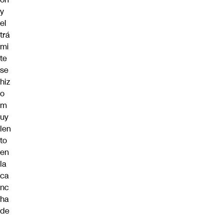
y
el
trá
mi
te
se
hiz
o
m
uy
len
to
en
la
ca
nc
ha
de