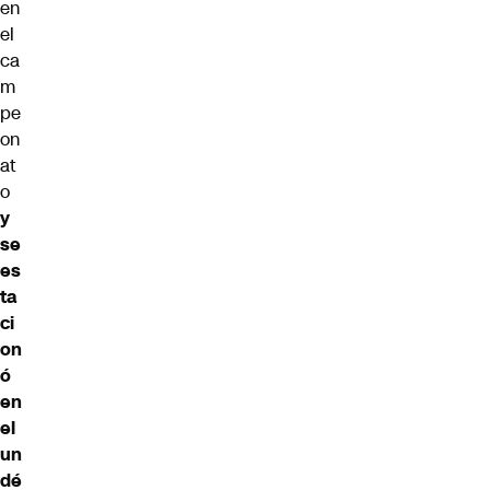
en
el
ca
m
pe
on
at
o
y
se
es
ta
ci
on
ó
en
el
un
dé