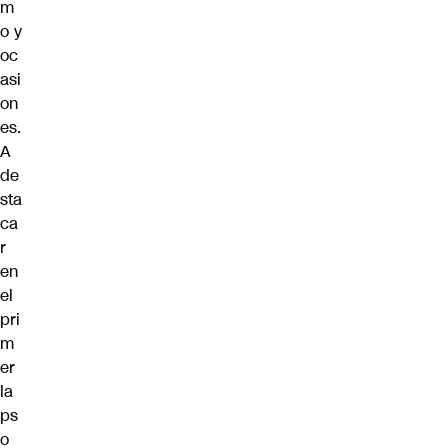
m
o y
oc
asi
on
es.
A
de
sta
ca
r
en
el
pri
m
er
la
ps
o