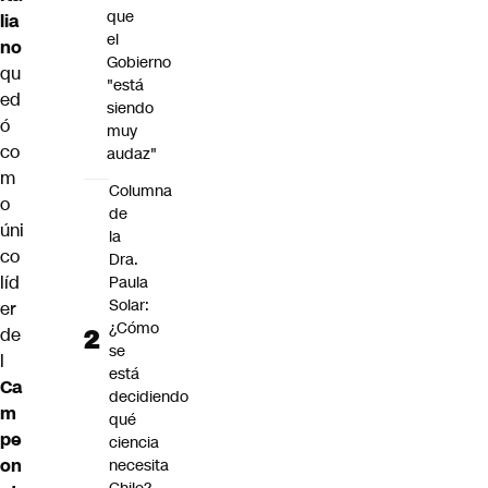
que
lia
el
no
Gobierno
qu
"está
ed
siendo
ó
muy
co
audaz"
m
Columna
o
de
úni
la
co
Dra.
líd
Paula
Solar:
er
¿Cómo
de
se
l
está
Ca
decidiendo
m
qué
pe
ciencia
on
necesita