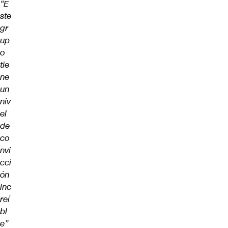
“E
ste
gr
up
o
tie
ne
un
niv
el
de
co
nvi
cci
ón
inc
reí
bl
e”