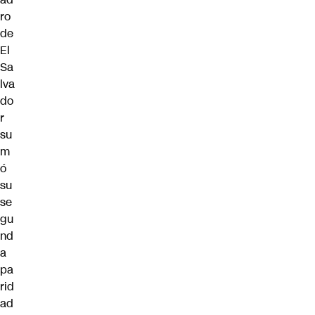
ro
de
El
Sa
lva
do
r
su
m
ó
su
se
gu
nd
a
pa
rid
ad