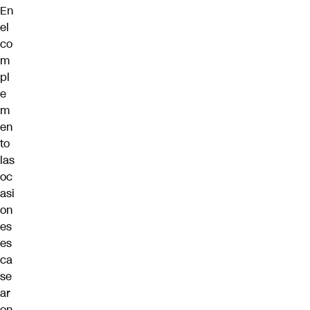
En
el
co
m
pl
e
m
en
to
las
oc
asi
on
es
es
ca
se
ar
on