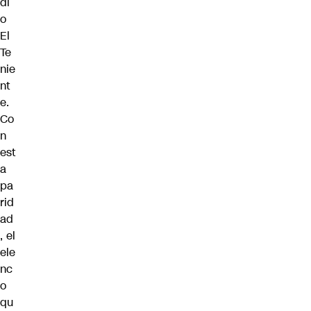
di
o
El
Te
nie
nt
e.
Co
n
est
a
pa
rid
ad
, el
ele
nc
o
qu