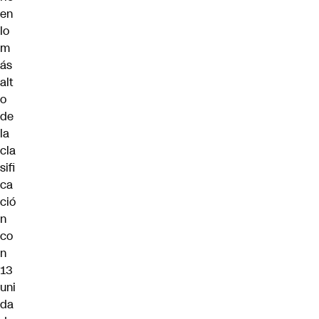
en
lo
m
ás
alt
o
de
la
cla
sifi
ca
ció
n
co
n
13
uni
da