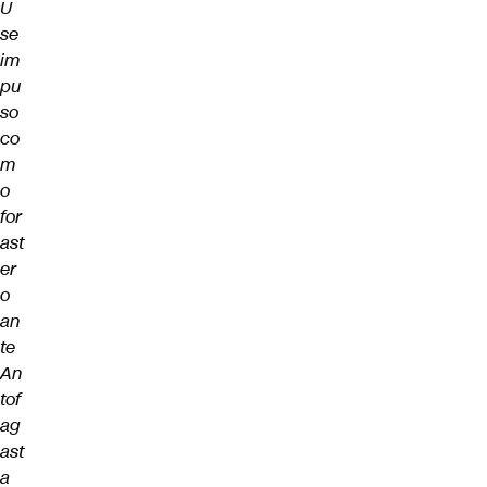
U
se
im
pu
so
co
m
o
for
ast
er
o
an
te
An
tof
ag
ast
a