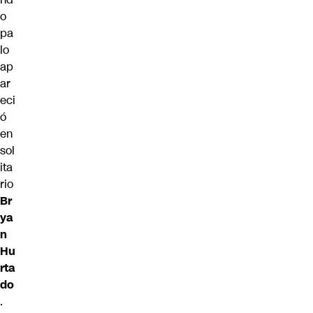
o
pa
lo
ap
ar
eci
ó
en
sol
ita
rio
Br
ya
n
Hu
rta
do
.