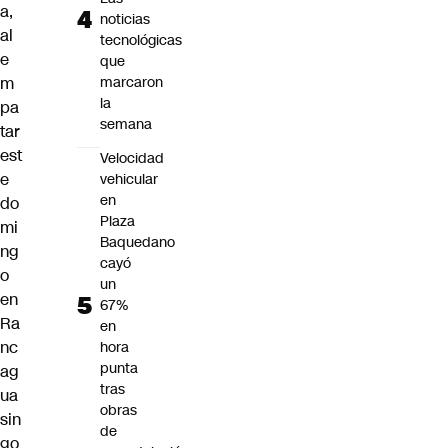
a,
noticias
al
tecnológicas
e
que
m
marcaron
la
pa
semana
tar
est
Velocidad
e
vehicular
en
do
Plaza
mi
Baquedano
ng
cayó
o
un
en
67%
Ra
en
nc
hora
punta
ag
tras
ua
obras
sin
de
go