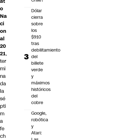
Chile?
at
o
Dólar
Na
cierra
ci
sobre
los
on
$910
al
tras
20
debilitamiento
21
,
del
ter
billete
mi
verde
na
y
máximos
da
históricos
la
del
sé
cobre
pti
m
Google,
robótica
a
y
fe
Atari:
ch
Las