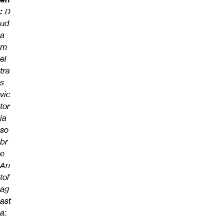
:
D
ud
a
m
el
tra
s
vic
tor
ia
so
br
e
An
tof
ag
ast
a: