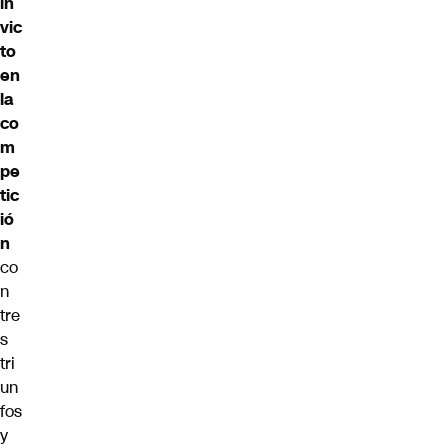
in
vic
to
en
la
co
m
pe
tic
ió
n
co
n
tre
s
tri
un
fos
y