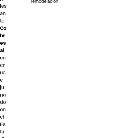
remodelación
les
an
te
Co
br
es
al
,
en
cr
uc
e
ju
ga
do
en
el
Es
ta