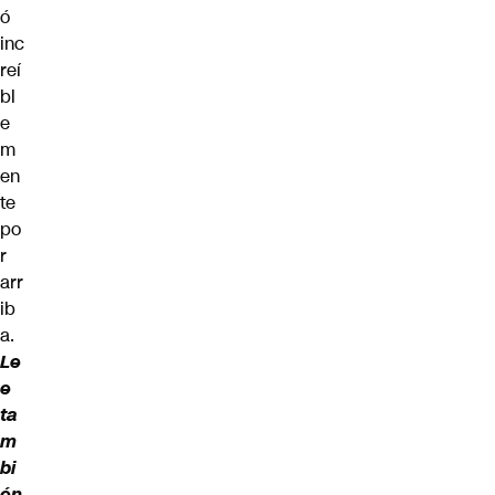
ó
inc
reí
bl
e
m
en
te
po
r
arr
ib
a.
Le
e
ta
m
bi
én