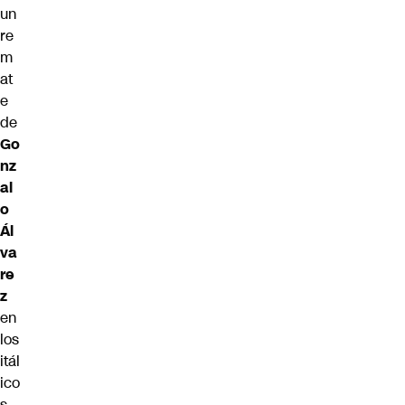
un
re
m
at
e
de
Go
nz
al
o
Ál
va
re
z
en
los
itál
ico
s