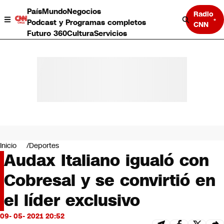
País
Mundo
Negocios
Radio
Podcast y Programas completos
CNN
Futuro 360
Cultura
Servicios
País
Mundo
Negocios
Inicio
Deportes
Audax Italiano igualó con
Deportes
Programas completos
Cobresal y se convirtió en
Cultura
Servicios
el líder exclusivo
Bits
CNN Data
09- 05- 2021 20:52
CNN tiempo