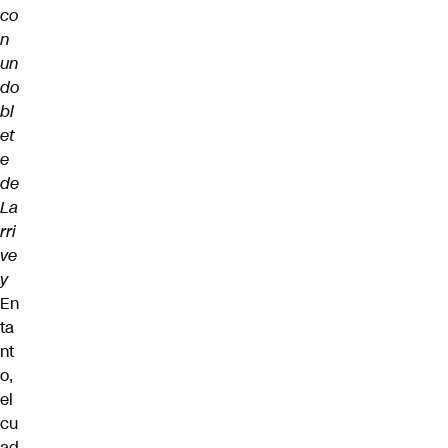
co
n
un
do
bl
et
e
de
La
rri
ve
y
En
ta
nt
o,
el
cu
ad