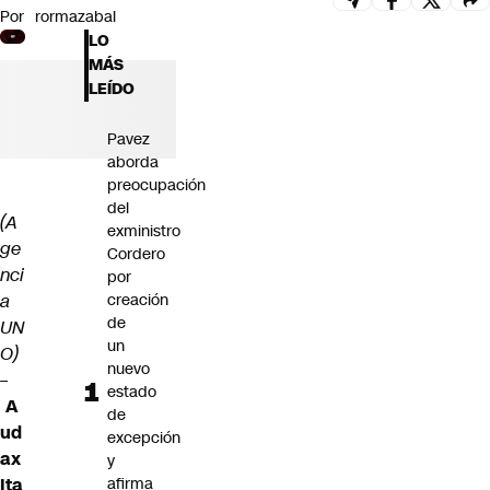
Por
rormazabal
Futuro 360
LO
Opinión
MÁS
LEÍDO
Pavez
aborda
preocupación
del
(A
exministro
ge
Cordero
nci
por
a
creación
de
UN
un
O)
nuevo
–
estado
A
de
ud
excepción
ax
y
Ita
afirma