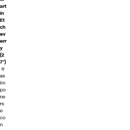
art
ín
Et
ch
ev
err
y
(2
7°)
tr
as
im
po
ne
rs
e
co
n