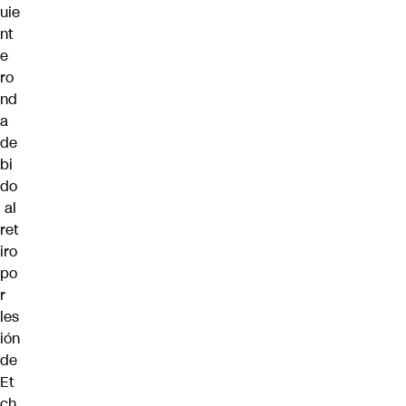
uie
nt
e
ro
nd
a
de
bi
do
al
ret
iro
po
r
les
ión
de
Et
ch