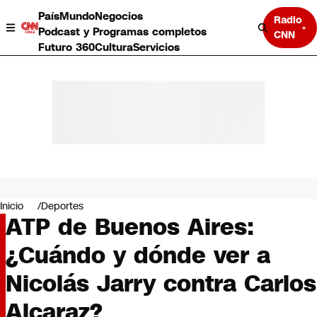
País
Mundo
Negocios
Radio
Podcast y Programas completos
CNN
Futuro 360
Cultura
Servicios
País
Mundo
Negocios
Inicio
Deportes
ATP de Buenos Aires:
Deportes
Programas completos
¿Cuándo y dónde ver a
Cultura
Servicios
Nicolás Jarry contra Carlos
Bits
CNN Data
Alcaraz?
CNN tiempo