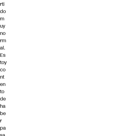
rti
do
m
uy
no
rm
al.
Es
toy
co
nt
en
to
de
ha
be
r
pa
sa