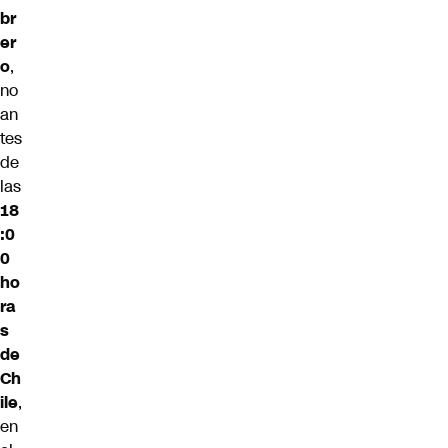
br
er
o
,
no
an
tes
de
las
18
:0
0
ho
ra
s
de
Ch
ile
,
en