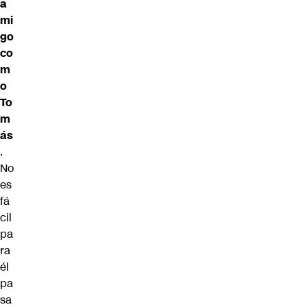
a
mi
go
co
m
o
To
m
ás
.
No
es
fá
cil
pa
ra
él
pa
sa