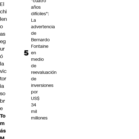
"cuatro
El
años
chi
difíciles":
len
La
o
advertencia
de
as
Bernardo
eg
Fontaine
ur
en
ó
medio
la
de
vic
reevaluación
tor
de
inversiones
ia
por
so
US$
br
34
e
mil
To
millones
m
ás
M