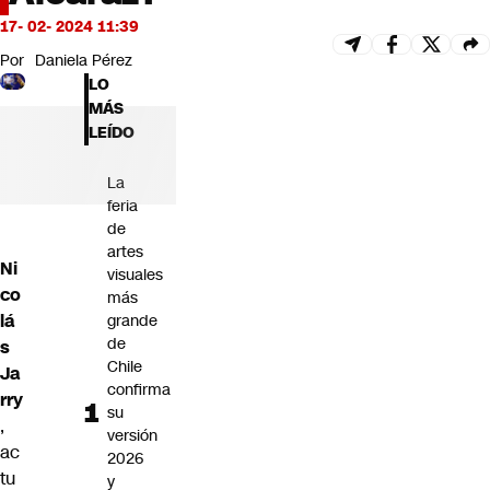
Futuro 360
17- 02- 2024 11:39
Opinión
Por
Daniela Pérez
LO
MÁS
LEÍDO
La
feria
de
artes
Ni
visuales
co
más
lá
grande
de
s
Chile
Ja
confirma
rry
su
,
versión
ac
2026
tu
y