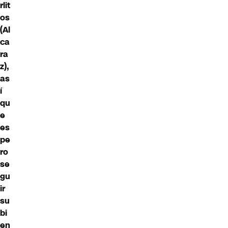
rlit
os
(Al
ca
ra
z),
as
í
qu
e
es
pe
ro
se
gu
ir
su
bi
en