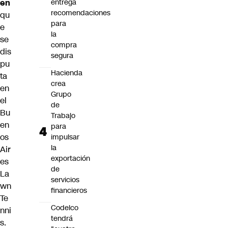
entrega
en
recomendaciones
qu
para
e
la
se
compra
dis
segura
pu
Hacienda
ta
crea
en
Grupo
el
de
Bu
Trabajo
en
para
os
impulsar
la
Air
exportación
es
de
La
servicios
wn
financieros
Te
Codelco
nni
tendrá
s.