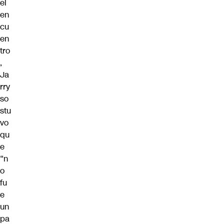
el
en
cu
en
tro
,
Ja
rry
so
stu
vo
qu
e
“n
o
fu
e
un
pa