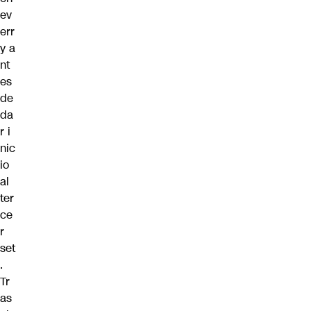
ev
err
y a
nt
es
de
da
r i
nic
io
al
ter
ce
r
set
.
Tr
as