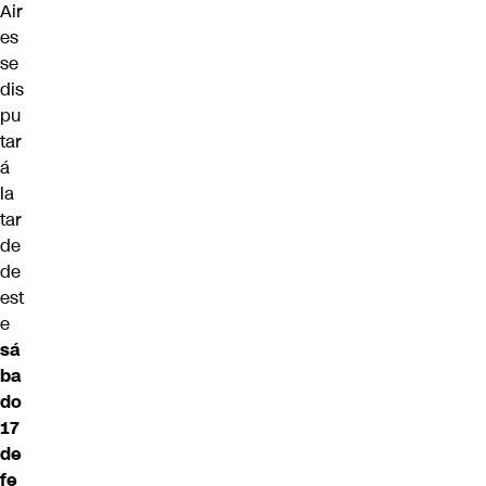
Air
es
se
dis
pu
tar
á
la
tar
de
de
est
e
sá
ba
do
17
de
fe