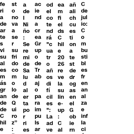
fe
st
ac
C
a
od
ea
añ
ri
o
ie
de
de
el
m
ali
a
no
nd
jul
l
co
fi
ch
de
va
a
io:
Ni
te
el
cu
ar
a
cr
C
ño
nd
ds
es
te
se
ea
o
:
rá
C
ti
s
r
Gr
m
Se
"c
hil
on
vi
su
up
bu
re
ua
e
a
su
fri
o
sti
mi
tr
20
te
al
do
de
bl
de
o
26
st
es
co
Tr
es
Sa
añ
re
de
m
m
ab
fr
lu
os
ve
dr
ás
o
aj
en
d
di
la
og
gr
lo
o
an
al
fí
su
as
an
de
pa
al
er
cil
lin
en
de
Q
ra
za
ta
es
e-
el
de
ui
im
e
po
":
up
G
C
ro
pu
inf
r
La
:
ob
hil
z”
ls
la
ri
ad
C
ie
e
:
ar
ci
es
ve
al
rn