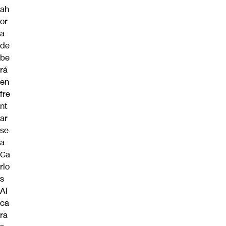
ah
or
a
de
be
rá
en
fre
nt
ar
se
a
Ca
rlo
s
Al
ca
ra