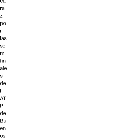
ca
ra
z
po
r
las
se
mi
fin
ale
s
de
l
AT
P
de
Bu
en
os