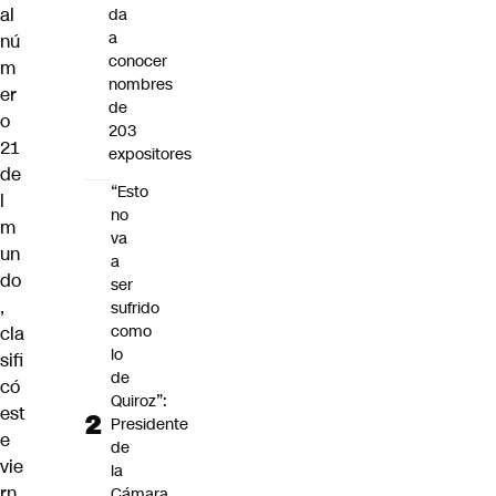
al
da
a
nú
conocer
m
nombres
er
de
o
203
21
expositores
de
“Esto
l
no
m
va
un
a
do
ser
,
sufrido
como
cla
lo
sifi
de
có
Quiroz”:
est
Presidente
e
de
vie
la
rn
Cámara