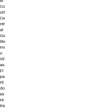
el
Co
urt
Ce
ntr
al
Gu
ille
rm
o
Vil
as.
El
pa
rti
do
se
rá
tra