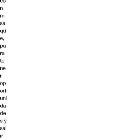
co
n
mi
sa
qu
e,
pa
ra
te
ne
r
op
ort
uni
da
de
s y
sal
ir