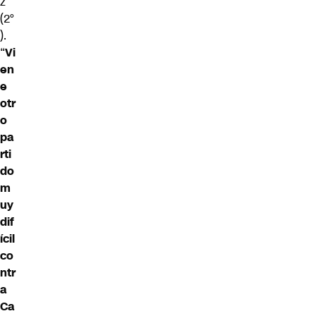
z
(2°
).
“
Vi
en
e
otr
o
pa
rti
do
m
uy
dif
ícil
co
ntr
a
Ca