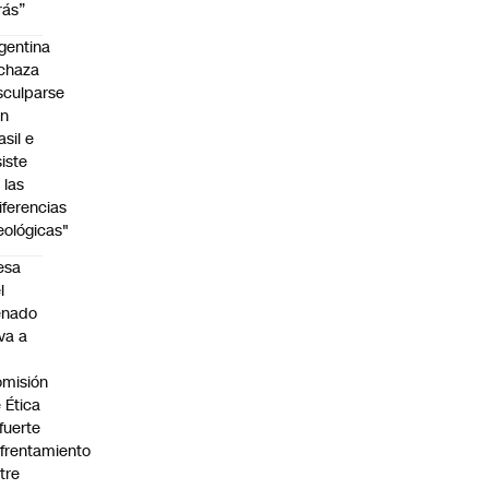
rás”
gentina
chaza
sculparse
on
asil e
siste
 las
iferencias
eológicas"
esa
l
enado
eva a
misión
 Ética
 fuerte
frentamiento
tre