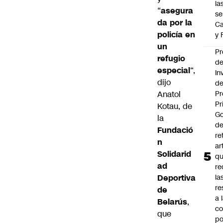
la
“
asegura
se
da por la
Ca
policía en
y 
un
Pr
refugio
d
especial
“,
In
dijo
de
Anatol
Pr
Pr
Kotau, de
Go
la
de
Fundació
re
n
ar
Solidarid
q
ad
re
Deportiva
la
re
de
a 
Belarús
,
c
que
po