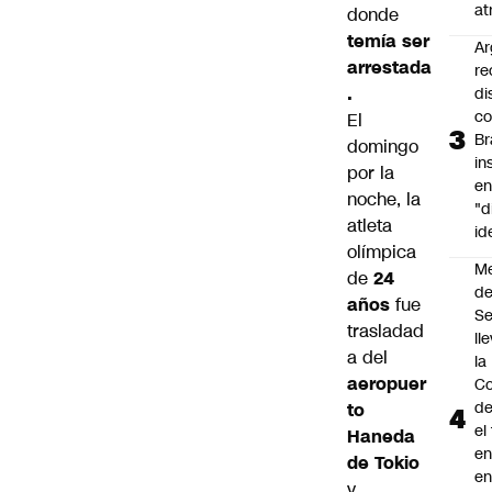
at
donde
temía ser
Ar
arrestada
re
.
di
c
El
Br
domingo
in
por la
en
noche, la
"d
atleta
id
olímpica
M
de
24
de
años
fue
S
trasladad
ll
a del
la
aeropuer
Co
de
to
el
Haneda
en
de Tokio
en
y