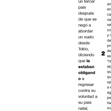
un tercer
an
país
e
después
c
de que se
na
negó a
re
co
abordar
y
un vuelo
de
desde
pr
Tokio,
d
diciendo
se
que
la
“H
estaban
al
q
obligand
qu
o
a
op
regresar
a 
contra su
ag
voluntad a
pe
su país
ha
natal,
m