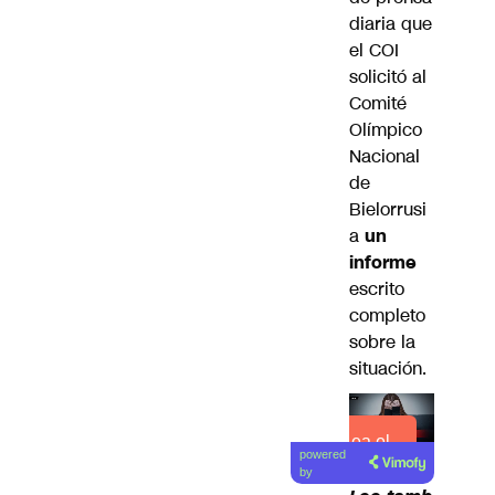
diaria que
el COI
solicitó al
Comité
Olímpico
Nacional
de
Bielorrusi
a
un
informe
escrito
completo
sobre la
situación.
Lea el
powered
artículo
by