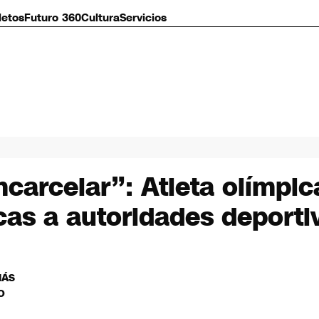
letos
Futuro 360
Cultura
Servicios
arcelar”: Atleta olímpica
ticas a autoridades deporti
MÁS
O