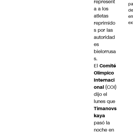
represent
pa
a a los
d
atletas
e
reprimido
ex
s por las
autoridad
es
bielorrusa
s.
El
Comité
Olímpico
Internaci
onal
(COI)
dijo el
lunes que
Timanovs
kaya
pasó la
noche en