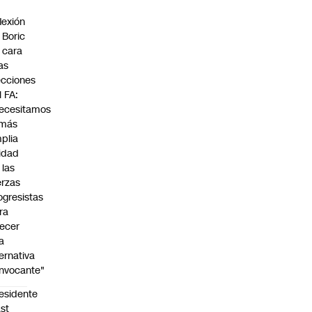
flexión
 Boric
 cara
las
ecciones
l FA:
ecesitamos
 más
plia
idad
 las
erzas
ogresistas
ra
recer
a
ternativa
nvocante"
esidente
st