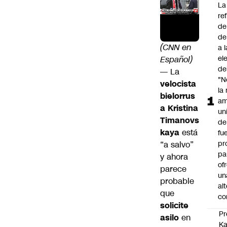
La
re
de
de
(CNN en
a 
el
Español)
de
— La
"N
velocista
la
bielorrus
am
a Kristina
un
Timanovs
de
kaya
está
fu
pr
“a salvo”
pa
y ahora
of
parece
un
probable
al
que
co
solicite
Pr
asilo
en
Ka