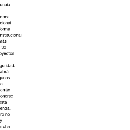
uncia
n
adena
cional
forma
nstitucional
 más
 30
oyectos
e
guridad:
abrá
gunos
ue
errán
onerse
esta
enda,
ro no
y
archa