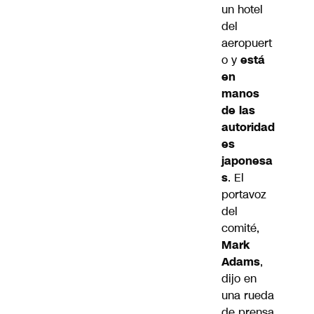
un hotel
del
aeropuert
o y
está
en
manos
de las
autoridad
es
japonesa
s
. El
portavoz
del
comité,
Mark
Adams
,
dijo en
una rueda
de prensa