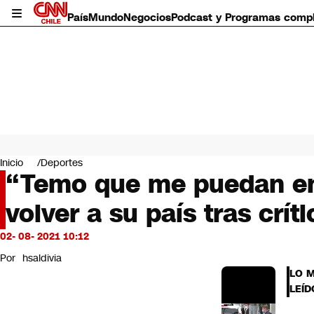
País
Mundo
Negocios
Podcast y Programas comp
País
Mundo
Inicio
Deportes
Negocios
“Temo que me puedan enc
Deportes
volver a su país tras crí
Programas completos
Cultura
Servicios
02- 08- 2021 10:12
Bits
Por
hsaldivia
CNN Data
LO 
CNN tiempo
LEÍD
Futuro 360
Opinión