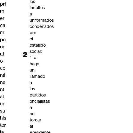
los
pri
indultos
m
a
er
uniformados
ca
condenados
m
por
el
pe
estallido
on
social:
at
"Le
o
hago
co
un
nti
llamado
ne
a
los
nt
partidos
al
oficialistas
en
a
su
no
his
torear
tor
al
ia
Presidente