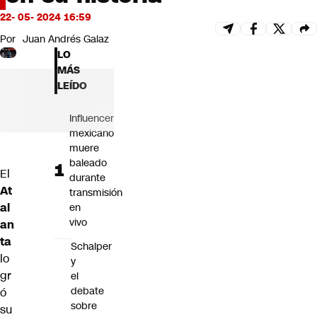
Futuro 360
22- 05- 2024 16:59
Opinión
Por
Juan Andrés Galaz
LO
MÁS
LEÍDO
Influencer
mexicano
muere
baleado
El
durante
At
transmisión
al
en
vivo
an
ta
Schalper
lo
y
gr
el
debate
ó
sobre
su