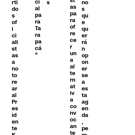
st
ci
rti
s
no
as
al
do
s
pa
pa
s
qu
ra
ra
of
e
of
Ta
i
qu
re
ra
ci
er
ce
pa
ali
rá
r
cá
st
n
un
"
as
op
a
a
on
al
no
er
te
to
se
rn
re
a
at
ar
es
iv
al
ta
a
Pr
ag
co
es
en
nv
id
da
oc
en
,
an
te
pe
te
K
ro