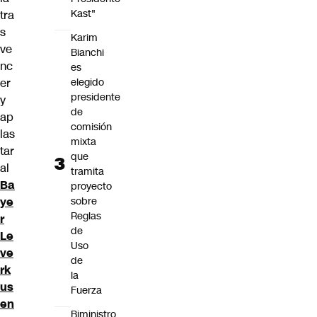
Kast"
tra
s
Karim
ve
Bianchi
nc
es
elegido
er
presidente
y
de
ap
comisión
las
mixta
tar
que
al
tramita
Ba
proyecto
sobre
ye
Reglas
r
de
Le
Uso
ve
de
rk
la
us
Fuerza
en
Biministro