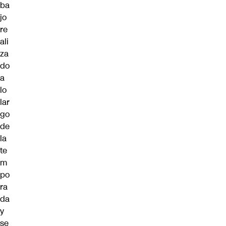
ba
jo
re
ali
za
do
a
lo
lar
go
de
la
te
m
po
ra
da
y
se