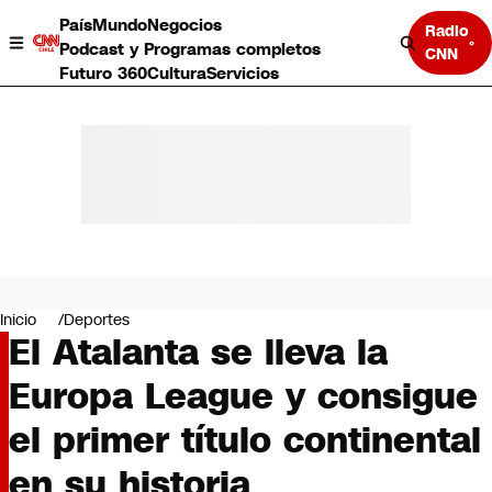
País
Mundo
Negocios
Radio
Podcast y Programas completos
CNN
Futuro 360
Cultura
Servicios
País
Mundo
Negocios
Inicio
Deportes
El Atalanta se lleva la
Deportes
Programas completos
Europa League y consigue
Cultura
Servicios
el primer título continental
Bits
CNN Data
en su historia
CNN tiempo