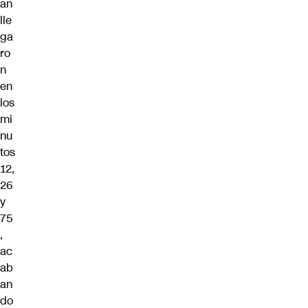
an
lle
ga
ro
n
en
los
mi
nu
tos
12,
26
y
75
,
ac
ab
an
do