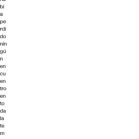
bí
a
pe
rdi
do
nin
gú
n
en
cu
en
tro
en
to
da
la
te
m