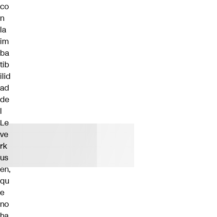
co
n
la
im
ba
tib
ilid
ad
de
l
Le
ve
rk
us
en,
qu
e
no
ha