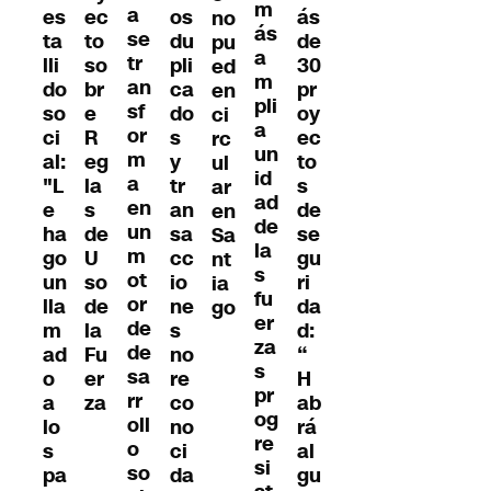
m
a
es
ec
os
ás
no
ás
se
ta
to
du
de
pu
a
tr
lli
so
pli
30
ed
m
an
do
br
ca
pr
en
pli
sf
so
e
do
oy
ci
a
or
ci
R
s
ec
rc
un
m
al:
eg
y
to
ul
id
a
"L
la
tr
s
ar
ad
en
e
s
an
de
en
de
un
ha
de
sa
se
Sa
la
m
go
U
cc
gu
nt
s
ot
un
so
io
ri
ia
fu
or
lla
de
ne
da
go
er
de
m
la
s
d:
za
de
ad
Fu
no
“
s
sa
o
er
re
H
pr
rr
a
za
co
ab
og
oll
lo
no
rá
re
o
s
ci
al
si
so
pa
da
gu