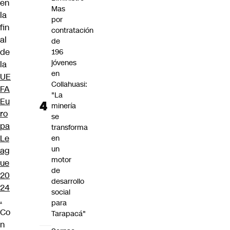
en
Mas
la
por
fin
contratación
al
de
de
196
jóvenes
la
en
UE
Collahuasi:
FA
"La
Eu
minería
ro
se
pa
transforma
Le
en
un
ag
motor
ue
de
20
desarrollo
24
social
.
para
Co
Tarapacá"
n