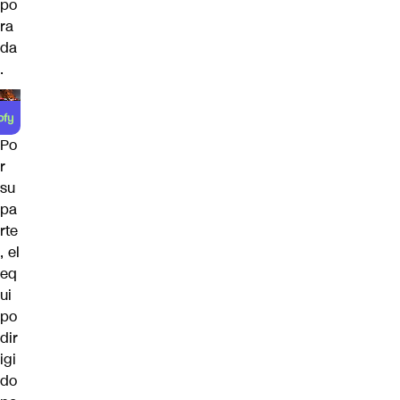
po
ra
da
.
Po
r
su
pa
rte
, el
eq
ui
po
dir
igi
do