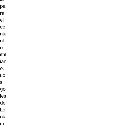
pa
ra
el
co
nju
nt
o
ital
ian
o.
Lo
s
go
les
de
Lo
ok
m