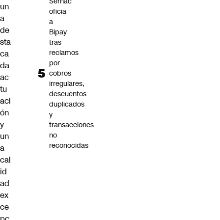
Sernac
un
oficia
a
a
de
Bipay
sta
tras
reclamos
ca
por
da
cobros
ac
irregulares,
tu
descuentos
aci
duplicados
ón
y
y
transacciones
no
un
reconocidas
a
cal
id
ad
ex
ce
pc