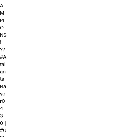
A
M
PI
O
NS
!
??
#A
tal
an
ta
Ba
ye
r0
4
3-
0 |
#U