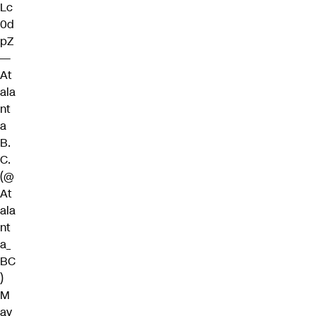
Lc
0d
pZ
—
At
ala
nt
a
B.
C.
(@
At
ala
nt
a_
BC
)
M
ay