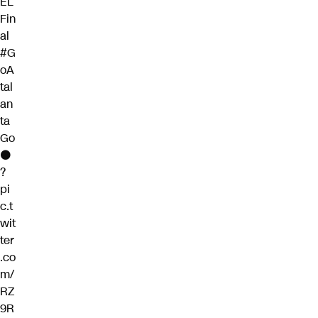
EL
Fin
al
#G
oA
tal
an
ta
Go
⚫️
?
pi
c.t
wit
ter
.co
m/
RZ
9R