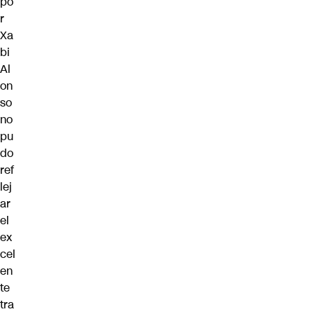
po
r
Xa
bi
Al
on
so
no
pu
do
ref
lej
ar
el
ex
cel
en
te
tra