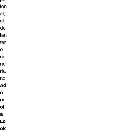
ion
al,
el
de
lan
ter
o
ni
ge
ria
no
Ad
e
m
ol
a
Lo
ok