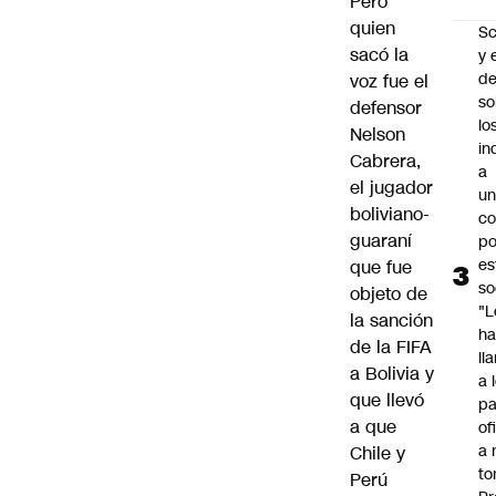
Pero
quien
Sc
sacó la
y 
d
voz fue el
so
defensor
lo
Nelson
in
Cabrera,
a
el jugador
un
boliviano-
c
guaraní
po
es
que fue
so
objeto de
"L
la sanción
ha
de la FIFA
ll
a Bolivia y
a 
que llevó
pa
a que
of
a 
Chile y
to
Perú