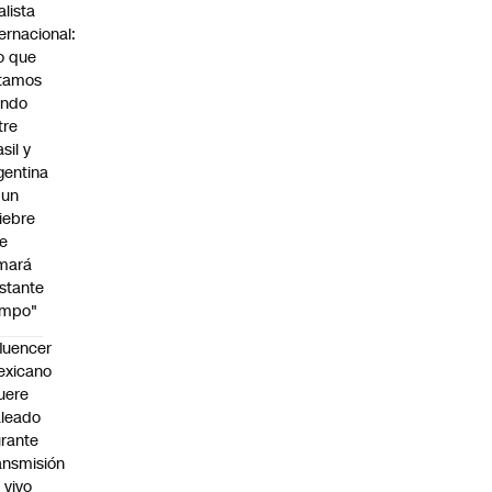
alista
ternacional:
o que
tamos
endo
tre
sil y
gentina
 un
iebre
e
mará
stante
empo"
fluencer
exicano
uere
leado
rante
ansmisión
 vivo