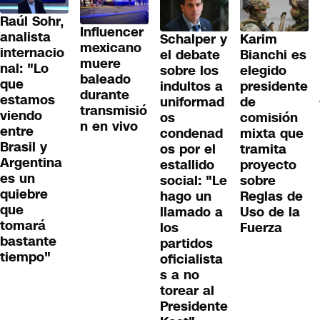
Raúl Sohr,
Influencer
analista
Schalper y
Karim
mexicano
internacio
el debate
Bianchi es
muere
nal: "Lo
sobre los
elegido
baleado
que
indultos a
presidente
durante
estamos
uniformad
de
transmisió
viendo
os
comisión
n en vivo
entre
condenad
mixta que
Brasil y
os por el
tramita
Argentina
estallido
proyecto
es un
social: "Le
sobre
quiebre
hago un
Reglas de
que
llamado a
Uso de la
tomará
los
Fuerza
bastante
partidos
tiempo"
oficialista
s a no
torear al
Presidente