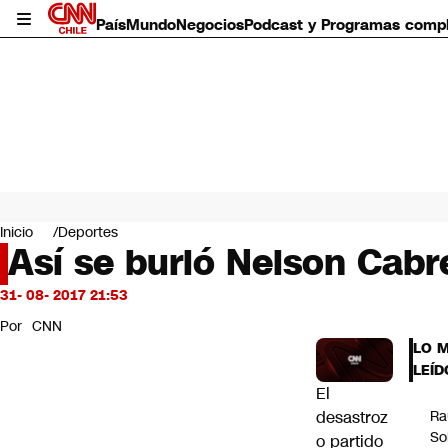
País
Mundo
Negocios
Podcast y Programas comp
País
Mundo
Inicio
Deportes
Negocios
Así se burló Nelson Cabre
Deportes
Programas completos
31- 08- 2017 21:53
Cultura
Por
CNN
Servicios
LO 
Bits
LEÍD
CNN Data
El
CNN tiempo
desastroz
Ra
Futuro 360
So
o partido
Opinión