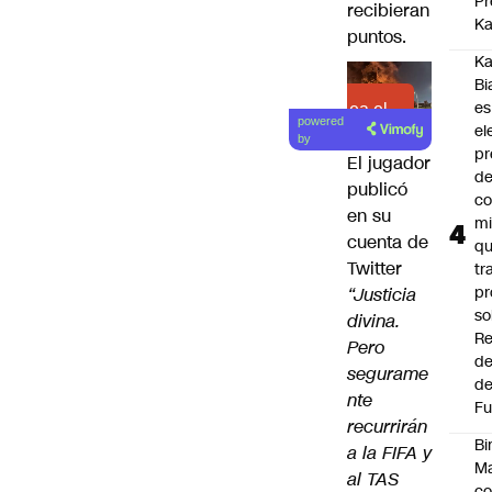
Pr
recibieran
Ka
puntos.
Ka
Bi
es
Lea el
powered
el
artículo
by
pr
El jugador
d
publicó
co
en su
mi
cuenta de
q
Twitter
tr
pr
“Justicia
so
divina.
Re
Pero
de
segurame
de
nte
Fu
recurrirán
Bi
a la FIFA y
Ma
al TAS
co