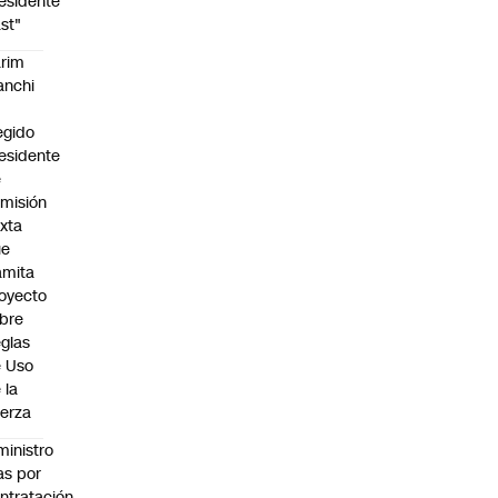
esidente
st"
rim
anchi
egido
esidente
e
misión
xta
ue
amita
oyecto
bre
glas
 Uso
 la
erza
ministro
s por
ntratación