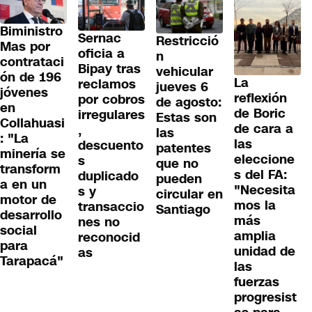
Biministro
Sernac
Restricció
Mas por
oficia a
n
contrataci
Bipay tras
vehicular
ón de 196
La
reclamos
jueves 6
jóvenes
reflexión
por cobros
de agosto:
en
de Boric
irregulares
Estas son
Collahuasi
de cara a
,
las
: "La
las
descuento
patentes
minería se
eleccione
s
que no
transform
s del FA:
duplicado
pueden
a en un
"Necesita
s y
circular en
motor de
mos la
transaccio
Santiago
desarrollo
más
nes no
social
amplia
reconocid
para
unidad de
as
Tarapacá"
las
fuerzas
progresist