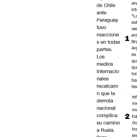
an
de Chile
in
ante
"L
Paraguay
es
tuvo
vi
reaccione
en
s en todas
Bra
Ar
partes.
es
Los
qu
medios
qu
internacio
to
nales
ba
recalcaro
ti
n que la
In
derrota
m
nacional
m
complica
ba
su camino
du
tr
a Rusia.
en