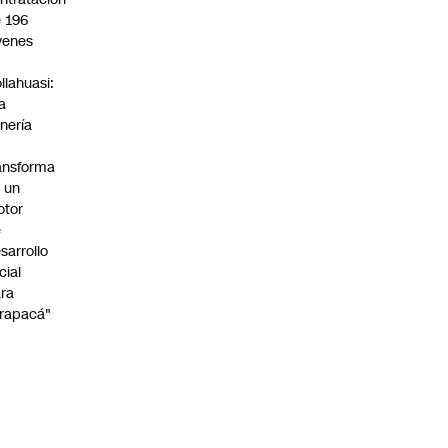
 196
venes
n
llahuasi:
a
nería
ansforma
 un
otor
e
sarrollo
cial
ra
rapacá"