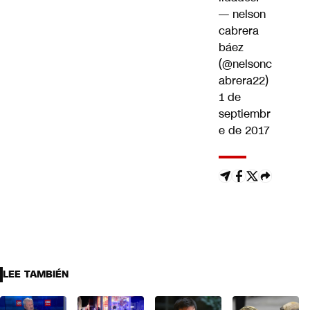
— nelson
cabrera
báez
(@nelsonc
abrera22)
1 de
septiembr
e de 2017
LEE TAMBIÉN