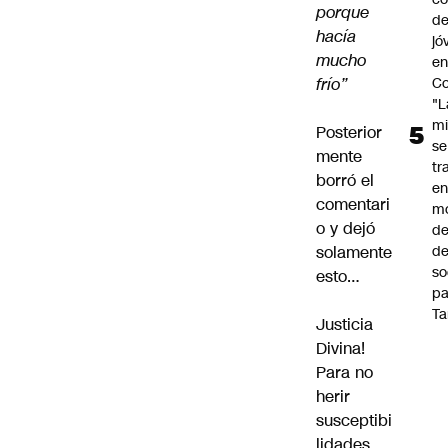
porque
de
hacía
jó
mucho
e
Co
frío”
"L
mi
Posterior
se
mente
tr
borró el
en
comentari
m
o y dejó
d
de
solamente
so
esto…
pa
Ta
Justicia
Divina!
Para no
herir
susceptibi
lidades.