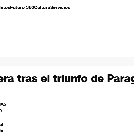
letos
Futuro 360
Cultura
Servicios
ra tras el triunfo de Par
MÁS
O
úl
hr,