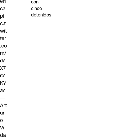
eri
con
ca
cinco
detenidos
pi
c.t
wit
ter
.co
m/
eY
X7
sY
KY
aY
—
Art
ur
o
Vi
da