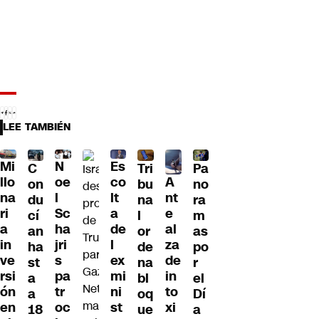
LEE TAMBIÉN
Mi
N
Es
C
Tri
Pa
A
llo
oe
co
on
bu
no
nt
na
l
lt
du
na
ra
e
ri
Sc
a
cí
l
m
al
a
ha
de
an
or
as
za
in
jri
l
ha
de
po
de
ve
s
ex
st
na
r
in
rsi
pa
mi
a
bl
el
to
ón
tr
ni
a
oq
Dí
xi
en
oc
st
18
ue
a