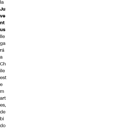
la
Ju
ve
nt
us
lle
ga
rá
a
Ch
ile
est
e
m
art
es,
de
bi
do