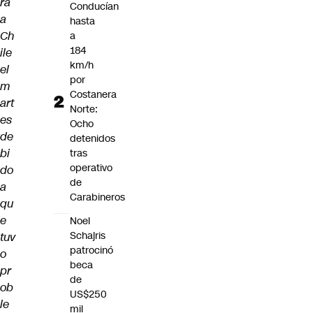
rá
Conducían
a
hasta
Ch
a
184
ile
km/h
el
por
m
Costanera
art
Norte:
es
Ocho
de
detenidos
bi
tras
operativo
do
de
a
Carabineros
qu
e
Noel
Schajris
tuv
patrocinó
o
beca
pr
de
ob
US$250
le
mil