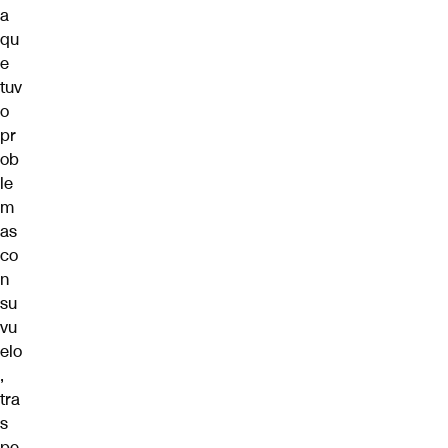
a
qu
e
tuv
o
pr
ob
le
m
as
co
n
su
vu
elo
,
tra
s
pe