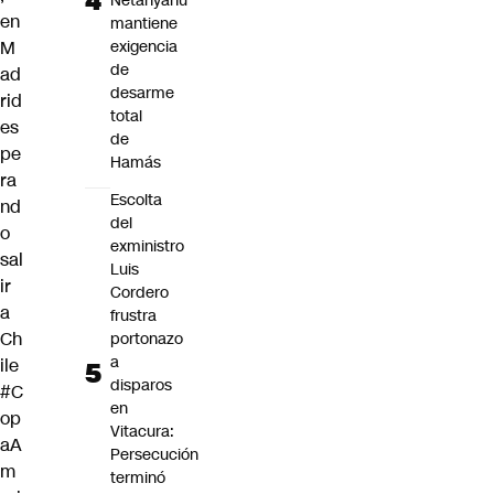
Netanyahu
en
mantiene
M
exigencia
de
ad
desarme
rid
total
es
de
pe
Hamás
ra
Escolta
nd
del
o
exministro
sal
Luis
ir
Cordero
a
frustra
Ch
portonazo
a
ile
disparos
#C
en
op
Vitacura:
aA
Persecución
m
terminó