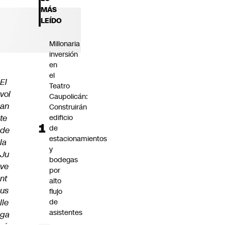
Futuro 360
MÁS
Opinión
LEÍDO
Millonaria
inversión
en
el
El
Teatro
vol
Caupolicán:
an
Construirán
te
edificio
de
de
estacionamientos
la
y
Ju
bodegas
ve
por
nt
alto
us
flujo
lle
de
asistentes
ga