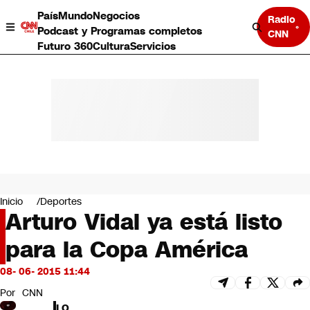
País
Mundo
Negocios
Radio
Podcast y Programas completos
CNN
Futuro 360
Cultura
Servicios
País
Mundo
Negocios
Inicio
Deportes
Arturo Vidal ya está listo
Deportes
Programas completos
para la Copa América
Cultura
Servicios
08- 06- 2015 11:44
Bits
CNN Data
Por
CNN
CNN tiempo
LO