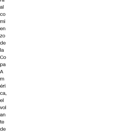
al
co
mi
en
zo
de
la
Co
pa
A
m
éri
ca,
el
vol
an
te
de