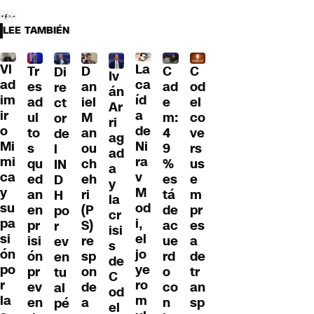
LEE TAMBIÉN
Vl
La
Tr
D
C
C
Di
Iv
ad
ca
es
an
ad
od
re
án
im
íd
ad
iel
e
el
ct
Ar
ir
a
ul
M
m:
co
or
ri
o
de
to
an
4
ve
de
ag
Mi
Ni
s
ou
9
rs
l
ad
mi
ra
qu
ch
%
us
IN
a
ca
v
ed
eh
es
e
D
y
y
M
an
ri
tá
m
H
la
su
od
en
(P
de
pr
po
cr
pa
i,
pr
S)
ac
es
r
isi
si
el
isi
re
ue
a
ev
s
ón
jo
ón
sp
rd
de
en
de
po
ye
pr
on
o
tr
tu
C
r
ro
ev
de
co
an
al
od
la
m
en
a
n
sp
pé
el