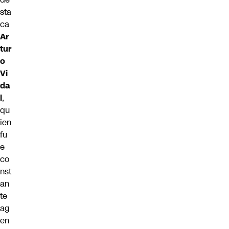
sta
ca
Ar
tur
o
Vi
da
l
,
qu
ien
fu
e
co
nst
an
te
ag
en