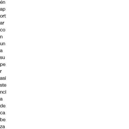
én
ap
ort
ar
co
n
un
a
su
pe
r
asi
ste
nci
a
de
ca
be
za