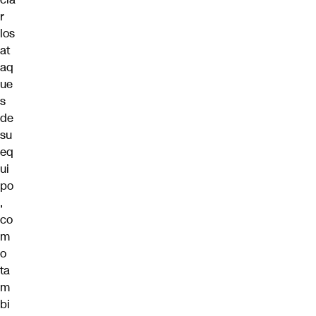
r
los
at
aq
ue
s
de
su
eq
ui
po
,
co
m
o
ta
m
bi