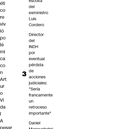
escolta
éti
del
co
exministro
re
Luis
viv
Cordero
ió
Director
po
del
lé
INDH
mi
por
ca
eventual
pérdida
co
de
n
acciones
Art
judiciales:
ur
"Sería
o
francamente
Vi
un
da
retroceso
importante"
l
A
Daniel
pesar