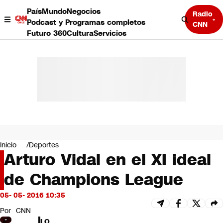
País
Mundo
Negocios
Radio
Podcast y Programas completos
CNN
Futuro 360
Cultura
Servicios
País
Mundo
Negocios
Inicio
Deportes
Arturo Vidal en el XI ideal
Deportes
Programas completos
de Champions League
Cultura
Servicios
05- 05- 2016 10:35
Bits
CNN Data
Por
CNN
CNN tiempo
LO