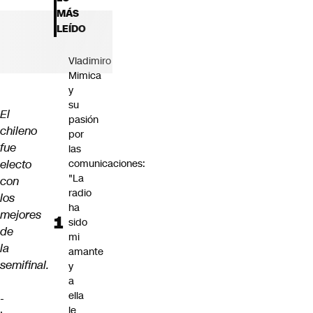
Futuro 360
MÁS
Opinión
LEÍDO
Vladimiro
Mimica
y
su
El
pasión
chileno
por
fue
las
electo
comunicaciones:
"La
con
radio
los
ha
mejores
sido
de
mi
la
amante
semifinal.
y
a
ella
-
le