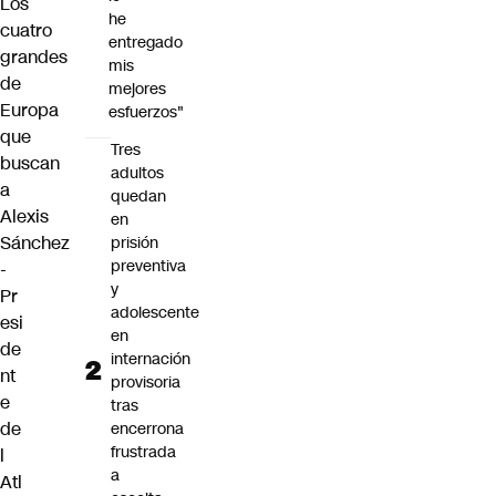
Los
he
cuatro
entregado
grandes
mis
de
mejores
Europa
esfuerzos"
que
Tres
buscan
adultos
a
quedan
Alexis
en
Sánchez
prisión
preventiva
-
y
Pr
adolescente
esi
en
de
internación
nt
provisoria
e
tras
de
encerrona
frustrada
l
a
Atl