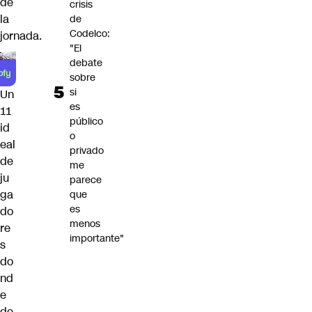
de
crisis
la
de
Codelco:
jornada.
"El
debate
sobre
si
Un
es
11
público
id
o
eal
privado
de
me
ju
parece
ga
que
es
do
menos
re
importante"
s
do
nd
e
de