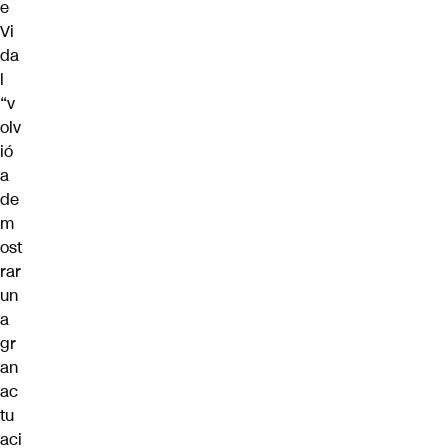
e
Vi
da
l
“v
olv
ió
a
de
m
ost
rar
un
a
gr
an
ac
tu
aci