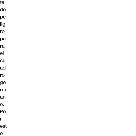
te
de
pe
lig
ro
pa
ra
el
cu
ad
ro
ge
rm
an
o.
Po
r
est
o