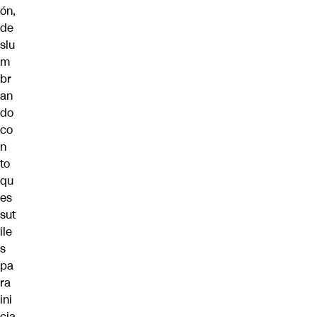
ón,
de
slu
m
br
an
do
co
n
to
qu
es
sut
ile
s
pa
ra
ini
cia