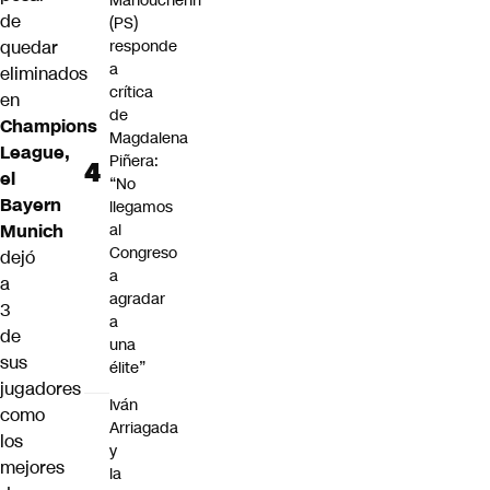
Manouchehri
de
(PS)
quedar
responde
a
eliminados
crítica
en
de
Champions
Magdalena
League,
Piñera:
el
“No
Bayern
llegamos
Munich
al
Congreso
dejó
a
a
agradar
3
a
de
una
sus
élite”
jugadores
Iván
como
Arriagada
los
y
mejores
la