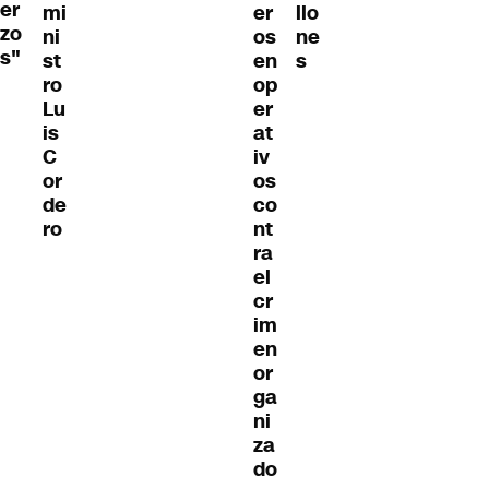
er
mi
er
llo
zo
ni
os
ne
s"
st
en
s
ro
op
Lu
er
is
at
C
iv
or
os
de
co
ro
nt
ra
el
cr
im
en
or
ga
ni
za
do