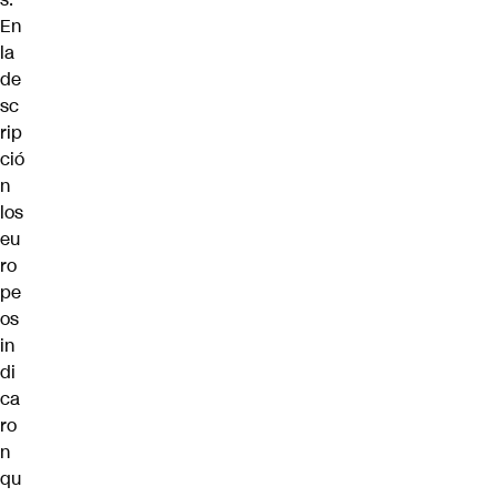
En
la
de
sc
rip
ció
n
los
eu
ro
pe
os
in
di
ca
ro
n
qu