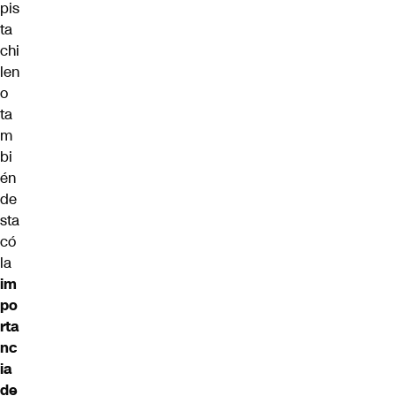
pis
ta
chi
len
o
ta
m
bi
én
de
sta
có
la
im
po
rta
nc
ia
de