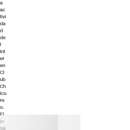
a
ac
tivi
da
d
de
l
Int
er
en
Cl
ub
Ch
icu
re
o.
El
ju
ga