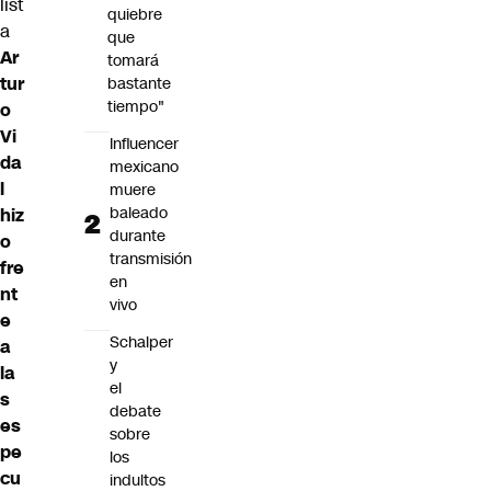
list
quiebre
a
que
Ar
tomará
tur
bastante
tiempo"
o
Vi
Influencer
da
mexicano
l
muere
baleado
hiz
durante
o
transmisión
fre
en
nt
vivo
e
Schalper
a
y
la
el
s
debate
es
sobre
pe
los
cu
indultos