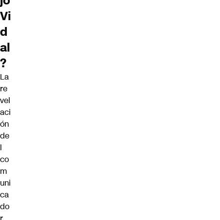
jo
Vi
d
al
?
La
re
vel
aci
ón
de
l
co
m
uni
ca
do
r