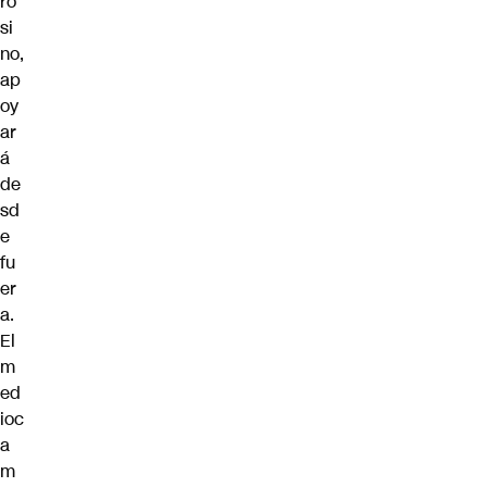
ro
si
no,
ap
oy
ar
á
de
sd
e
fu
er
a.
El
m
ed
ioc
a
m