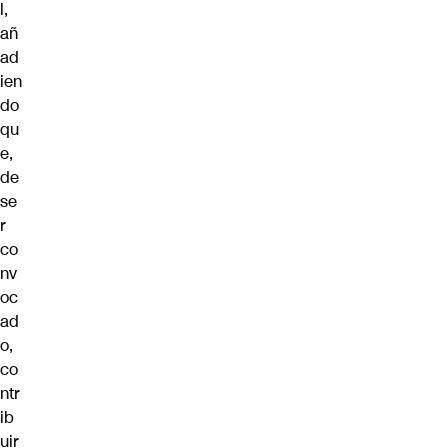
l,
añ
ad
ien
do
qu
e,
de
se
r
co
nv
oc
ad
o,
co
ntr
ib
uir