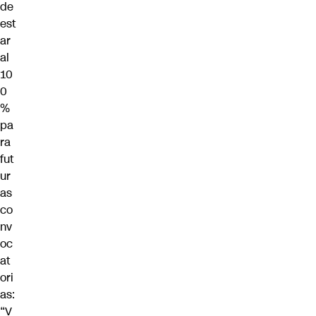
de
est
ar
al
10
0
%
pa
ra
fut
ur
as
co
nv
oc
at
ori
as:
“V