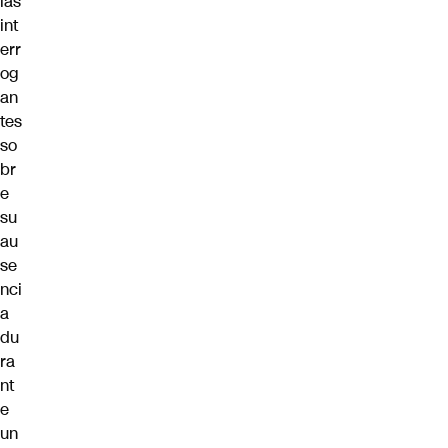
las
int
err
og
an
tes
so
br
e
su
au
se
nci
a
du
ra
nt
e
un