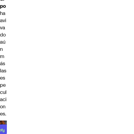
po
ha
avi
va
do
aú
n
m
ás
las
es
pe
cul
aci
on
es.