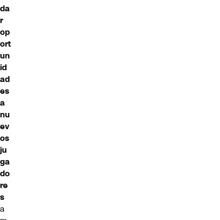
da
r
op
ort
un
id
ad
es
a
nu
ev
os
ju
ga
do
re
s
a