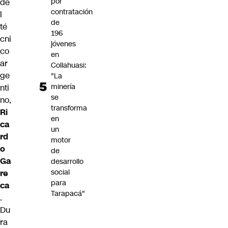
por
de
contratación
l
de
té
196
cni
jóvenes
co
en
ar
Collahuasi:
ge
"La
minería
nti
se
no,
transforma
Ri
en
ca
un
rd
motor
o
de
Ga
desarrollo
social
re
para
ca
Tarapacá"
.
Du
ra