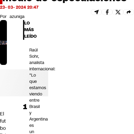
Futuro 360
23- 03- 2024 20:47
Opinión
Por
azuniga
LO
MÁS
LEÍDO
Raúl
Sohr,
analista
internacional:
"Lo
que
estamos
viendo
entre
Brasil
y
El
Argentina
fut
es
bo
un