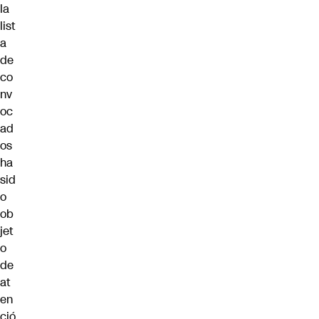
la
list
a
de
co
nv
oc
ad
os
ha
sid
o
ob
jet
o
de
at
en
ció