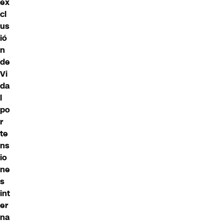
ex
cl
us
ió
n
de
Vi
da
l
po
r
te
ns
io
ne
s
int
er
na