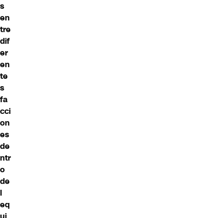
s
en
tre
dif
er
en
te
s
fa
cci
on
es
de
ntr
o
de
l
eq
ui