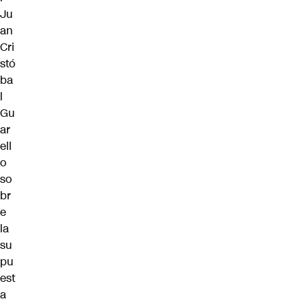
Ju
an
Cri
stó
ba
l
Gu
ar
ell
o
so
br
e
la
su
pu
est
a