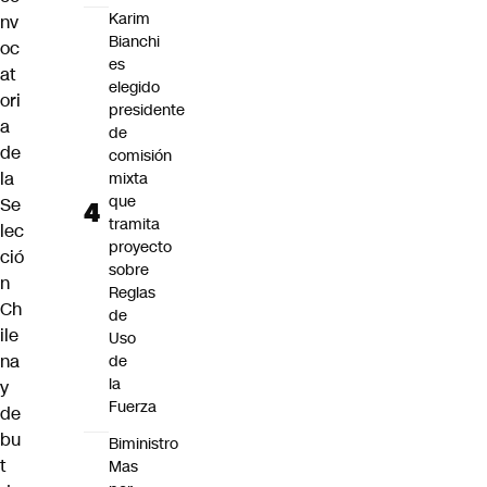
Karim
nv
Bianchi
oc
es
at
elegido
ori
presidente
a
de
de
comisión
la
mixta
que
Se
tramita
lec
proyecto
ció
sobre
n
Reglas
Ch
de
ile
Uso
na
de
la
y
Fuerza
de
bu
Biministro
t
Mas