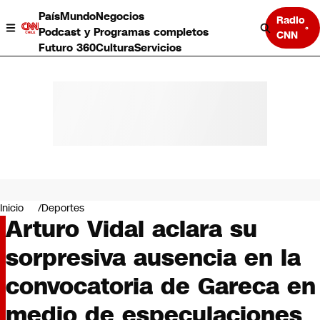
País
Mundo
Negocios
Radio
Podcast y Programas completos
CNN
Futuro 360
Cultura
Servicios
País
Mundo
Negocios
Inicio
Deportes
Arturo Vidal aclara su
Deportes
Programas completos
sorpresiva ausencia en la
Cultura
Servicios
convocatoria de Gareca en
Bits
CNN Data
medio de especulaciones
CNN tiempo