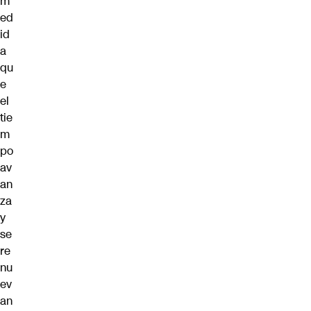
m
ed
id
a
qu
e
el
tie
m
po
av
an
za
y
se
re
nu
ev
an