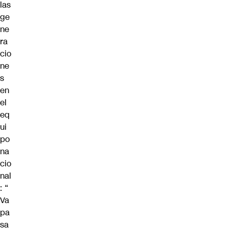
las
ge
ne
ra
cio
ne
s
en
el
eq
ui
po
na
cio
nal
: “
Va
pa
sa