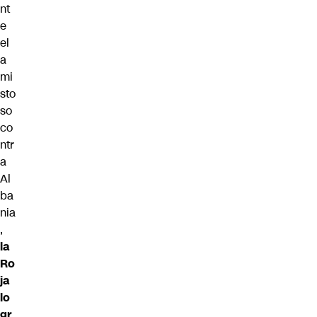
nt
e
el
a
mi
sto
so
co
ntr
a
Al
ba
nia
,
l
a
Ro
ja
lo
gr