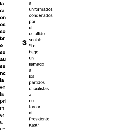
la
a
uniformados
ci
condenados
on
por
es
el
so
estallido
br
social:
e
"Le
su
hago
un
au
llamado
se
a
nc
los
ia
partidos
en
oficialistas
la
a
pri
no
torear
m
al
er
Presidente
a
Kast"
co