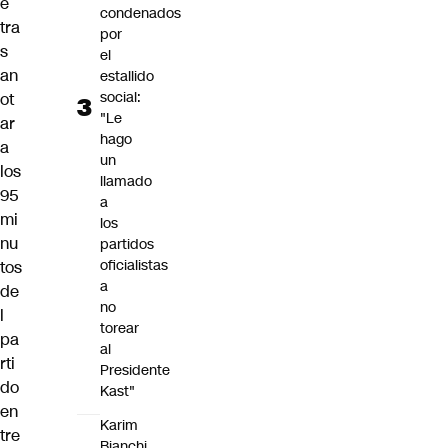
e
condenados
tra
por
s
el
an
estallido
social:
ot
"Le
ar
hago
a
un
los
llamado
95
a
mi
los
nu
partidos
oficialistas
tos
a
de
no
l
torear
pa
al
rti
Presidente
do
Kast"
en
Karim
tre
Bianchi