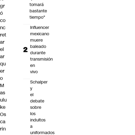
tomará
gr
bastante
ó
tiempo"
co
nc
Influencer
mexicano
ret
muere
ar
baleado
el
durante
ar
transmisión
qu
en
er
vivo
o
Schalper
M
y
as
el
ulu
debate
ke
sobre
los
Os
indultos
ca
a
rin
uniformados