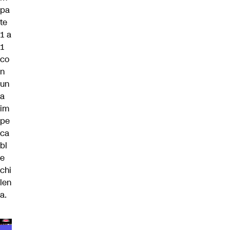
pa
te
1 a
1
co
n
un
a
im
pe
ca
bl
e
chi
len
a.