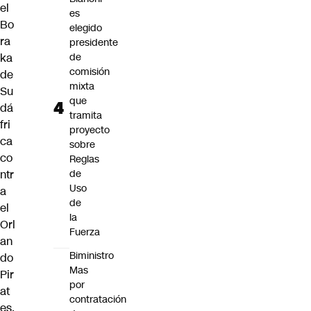
el
es
Bo
elegido
ra
presidente
ka
de
comisión
de
mixta
Su
que
dá
tramita
fri
proyecto
ca
sobre
co
Reglas
ntr
de
Uso
a
de
el
la
Orl
Fuerza
an
Biministro
do
Mas
Pir
por
at
contratación
es.