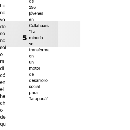
de
Lo
196
no
jóvenes
ve
en
Collahuasi:
do
"La
so
minería
no
se
sol
transforma
o
en
ra
un
di
motor
de
có
desarrollo
en
social
el
para
he
Tarapacá"
ch
o
de
qu