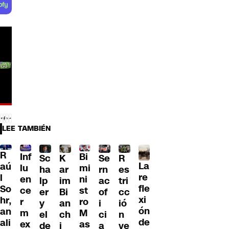
LEE TAMBIÉN
R
Inf
Bi
Sc
K
Se
R
La
aú
lu
mi
ha
ar
rn
es
re
l
en
ni
lp
im
ac
tri
fle
So
ce
st
er
Bi
of
cc
xi
hr,
r
ro
y
an
i
ió
ón
an
m
M
el
ch
ci
n
de
ali
ex
as
de
i
a
ve