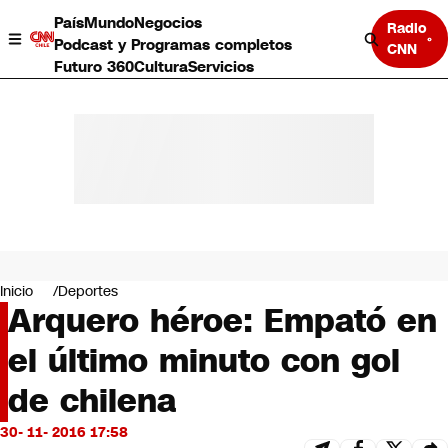
País
Mundo
Negocios
Radio
Podcast y Programas completos
CNN
Futuro 360
Cultura
Servicios
País
Mundo
Negocios
Inicio
Deportes
Arquero héroe: Empató en
Deportes
Programas completos
el último minuto con gol
Cultura
Servicios
de chilena
Bits
CNN Data
30- 11- 2016 17:58
CNN tiempo