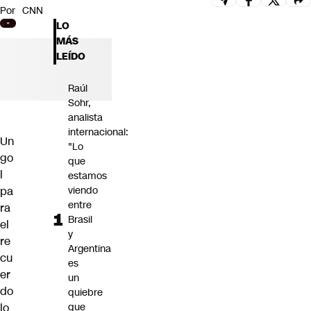
Por
CNN
Futuro 360
LO
Opinión
MÁS
LEÍDO
Raúl
Sohr,
analista
internacional:
Un
"Lo
go
que
l
estamos
pa
viendo
entre
ra
Brasil
el
y
re
Argentina
cu
es
er
un
do
quiebre
lo
que