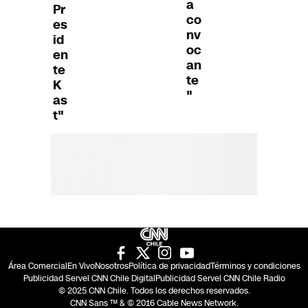
a
Pr
co
es
nv
id
oc
en
an
te
te
K
"
as
t"
Área Comercial
En Vivo
Nosotros
Política de privacidad
Términos y condiciones
Publicidad Servel CNN Chile Digital
Publicidad Servel CNN Chile Radio
© 2025 CNN Chile. Todos los derechos reservados.
CNN Sans ™ & © 2016 Cable News Network.