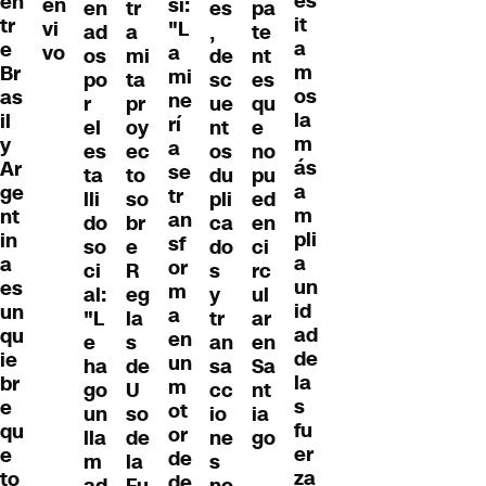
es
en
en
si:
en
tr
es
pa
it
tr
vi
"L
ad
a
,
te
a
e
vo
a
os
mi
de
nt
m
Br
mi
po
ta
sc
es
os
as
ne
r
pr
ue
qu
la
il
rí
el
oy
nt
e
m
y
a
es
ec
os
no
ás
Ar
se
ta
to
du
pu
a
ge
tr
lli
so
pli
ed
m
nt
an
do
br
ca
en
pli
in
sf
so
e
do
ci
a
a
or
ci
R
s
rc
un
es
m
al:
eg
y
ul
id
un
a
"L
la
tr
ar
ad
qu
en
e
s
an
en
de
ie
un
ha
de
sa
Sa
la
br
m
go
U
cc
nt
s
e
ot
un
so
io
ia
fu
qu
or
lla
de
ne
go
er
e
de
m
la
s
za
to
de
ad
Fu
no