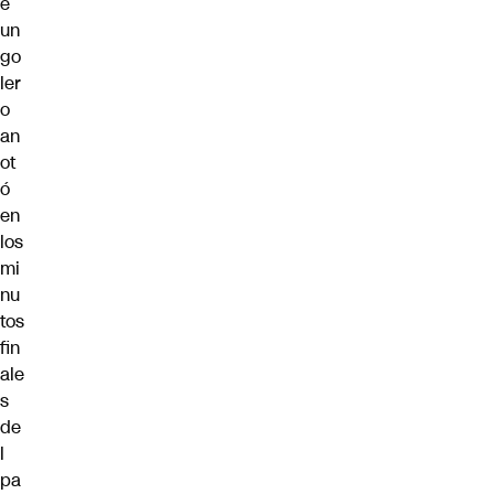
e
un
go
ler
o
an
ot
ó
en
los
mi
nu
tos
fin
ale
s
de
l
pa