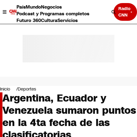
País
Mundo
Negocios
Radio
Podcast y Programas completos
CNN
Futuro 360
Cultura
Servicios
País
Mundo
Negocios
Inicio
Deportes
Argentina, Ecuador y
Deportes
Programas completos
Venezuela sumaron puntos
Cultura
Servicios
en la 4ta fecha de las
Bits
CNN Data
clasificatorias
CNN tiempo