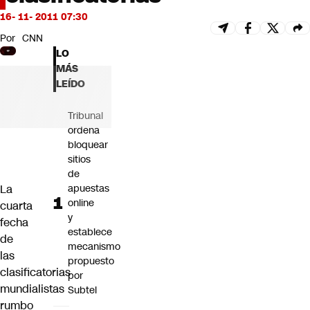
Futuro 360
16- 11- 2011 07:30
Opinión
Por
CNN
LO
MÁS
LEÍDO
Tribunal
ordena
bloquear
sitios
de
La
apuestas
online
cuarta
y
fecha
establece
de
mecanismo
las
propuesto
clasificatorias
por
mundialistas
Subtel
rumbo