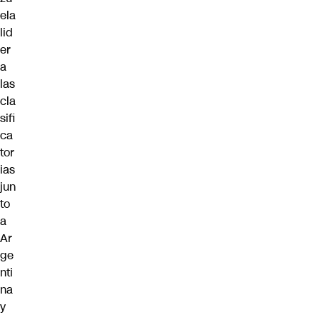
ela
lid
er
a
las
cla
sifi
ca
tor
ias
jun
to
a
Ar
ge
nti
na
y