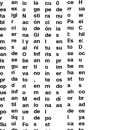
an
H
ce
la
y
ic
cu
0
ex
ua
rr
ge
es
o
pe
de
igi
w
o
sti
ta
N
ra
nu
r
ei
Pa
ón
bl
ac
ci
nc
ci
C
nu
de
ec
io
ón
ia
er
hil
l:
Gi
e
na
de
s
re
e:
Es
an
m
l y
l
en
s
D
to
ni
ec
al
tu
su
de
oc
se
Inf
an
O
ris
s
se
u
sa
an
is
bs
m
pr
gu
m
be
ti
m
er
o
im
ri
en
ha
no
o
va
in
er
da
to
st
,
pr
to
te
os
d
s
a
en
op
ri
rn
do
inf
co
ah
m
ue
o
ac
s
an
br
or
ed
st
M
io
dí
til
ad
a
io
o
an
na
as
en
os
de
de
po
ue
l
líq
ya
l
de
r
l
po
ui
es
ca
s
Su
Fo
st
do