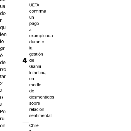
UEFA
ua
confirma
do
un
r,
pago
qu
a
ien
exempleada
lo
durante
la
gr
gestión
ó
de
de
Gianni
rro
Infantino,
tar
en
2
medio
a
de
desmentidos
0
sobre
a
relación
Pe
sentimental
rú
en
Chile