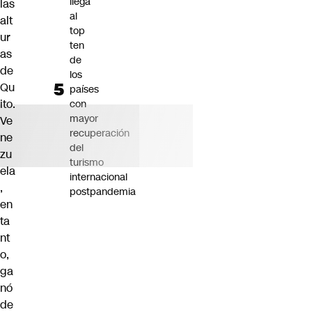
llega
las
al
alt
top
ur
ten
as
de
de
los
Qu
países
ito.
con
mayor
Ve
recuperación
ne
del
zu
turismo
ela
internacional
,
postpandemia
en
ta
nt
o,
ga
nó
de