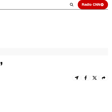
Radio CNN
”