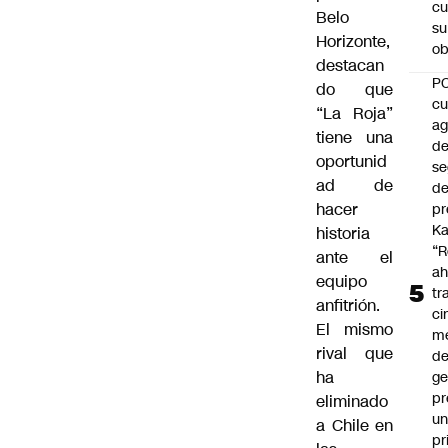
cu
Belo
su
Horizonte,
ob
destacan
P
do que
cu
“La Roja”
a
tiene una
d
oportunid
se
ad de
de
hacer
pr
Ka
historia
“R
ante el
ah
equipo
tr
anfitrión.
ci
El mismo
m
rival que
d
ha
ge
pr
eliminado
u
a Chile en
pr