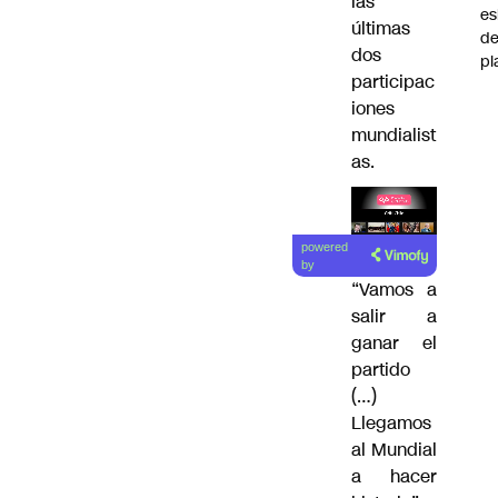
las
e
últimas
d
dos
pl
participac
iones
mundialist
as.
Lea el
powered
artículo
by
“Vamos a
salir a
ganar el
partido
(…)
Llegamos
al Mundial
a hacer