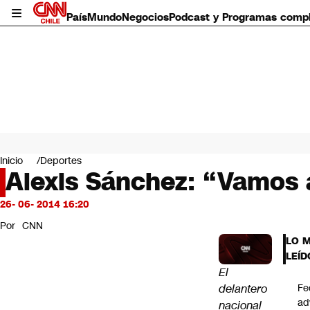
País
Mundo
Negocios
Podcast y Programas comp
País
Mundo
Inicio
Deportes
Negocios
Alexis Sánchez: “Vamos 
Deportes
Programas completos
26- 06- 2014 16:20
Cultura
Por
CNN
Servicios
LO 
Bits
LEÍD
CNN Data
El
CNN tiempo
delantero
Fe
Futuro 360
ad
nacional
Opinión