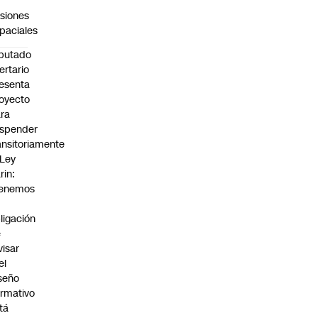
siones
paciales
putado
bertario
esenta
oyecto
ra
spender
ansitoriamente
 Ley
rin:
Tenemos
ligación
e
visar
el
seño
rmativo
tá