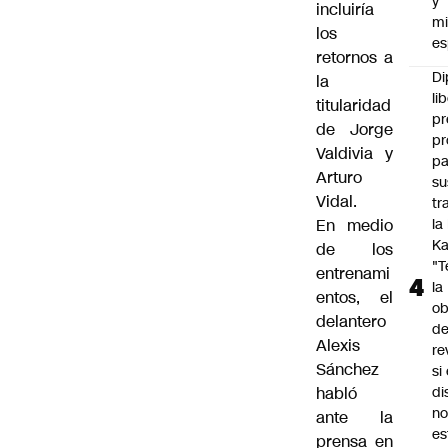
y
incluiría
mi
los
es
retornos a
Di
la
li
titularidad
pr
de Jorge
pr
Valdivia y
pa
Arturo
su
Vidal.
tr
En medio
la
Ka
de los
"
entrenami
la
entos, el
ob
delantero
d
Alexis
re
Sánchez
si 
habló
di
no
ante la
es
prensa en