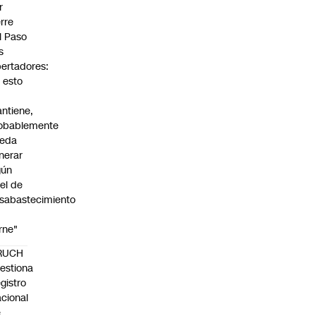
r
erre
l Paso
s
bertadores:
i esto
ntiene,
obablemente
eda
nerar
gún
vel de
sabastecimiento
rne"
RUCH
estiona
gistro
cional
e