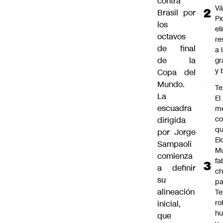
contra
Vá
Brasil por
Pi
los
el
octavos
re
de final
a 
de la
gr
y 
Copa del
Mundo.
Te
La
El
escuadra
m
co
dirigida
q
por Jorge
El
Sampaoli
M
comienza
fa
a definir
ch
su
pa
alineación
Te
ro
inicial,
h
que