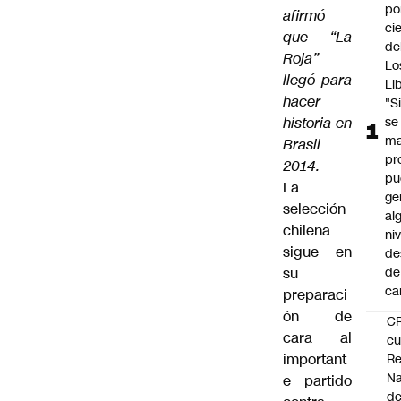
po
afirmó
ci
que “La
de
Roja”
Lo
llegó para
Li
hacer
"S
historia en
se
ma
Brasil
pr
2014.
pu
La
ge
selección
al
chilena
ni
sigue en
de
su
de
ca
preparaci
ón de
C
cara al
cu
important
Re
Na
e partido
d