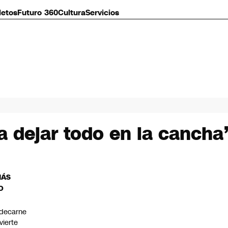
letos
Futuro 360
Cultura
Servicios
a dejar todo en la cancha
MÁS
O
decarne
vierte