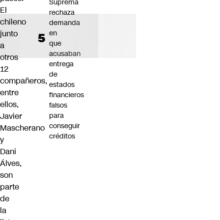
Suprema
El
rechaza
chileno
demanda
junto
en
que
a
acusaban
otros
entrega
12
de
compañeros,
estados
entre
financieros
ellos,
falsos
Javier
para
conseguir
Mascherano
créditos
y
Dani
Álves,
son
parte
de
la