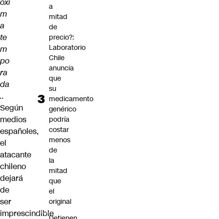
óxi
a
m
mitad
a
de
te
precio?:
Laboratorio
m
Chile
po
anuncia
ra
que
da
su
..
medicamento
Según
genérico
medios
podría
costar
españoles,
menos
el
de
atacante
la
chileno
mitad
dejará
que
de
el
ser
original
imprescindible
Detienen