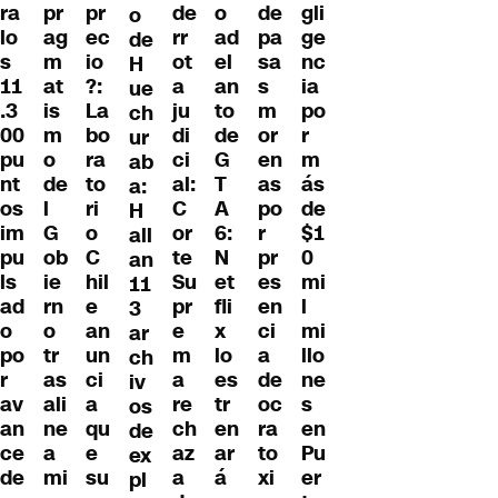
ra
pr
pr
de
o
de
gli
o
lo
ag
ec
rr
ad
pa
ge
de
s
m
io
ot
el
sa
nc
H
11
at
?:
a
an
s
ia
ue
.3
is
La
ju
to
m
po
ch
00
m
bo
di
de
or
r
ur
pu
o
ra
ci
G
en
m
ab
nt
de
to
al:
T
as
ás
a:
os
l
ri
C
A
po
de
H
im
G
o
or
6:
r
$1
all
pu
ob
C
te
N
pr
0
an
ls
ie
hil
Su
et
es
mi
11
ad
rn
e
pr
fli
en
l
3
o
o
an
e
x
ci
mi
ar
po
tr
un
m
lo
a
llo
ch
r
as
ci
a
es
de
ne
iv
av
ali
a
re
tr
oc
s
os
an
ne
qu
ch
en
ra
en
de
ce
a
e
az
ar
to
Pu
ex
de
mi
su
a
á
xi
er
pl