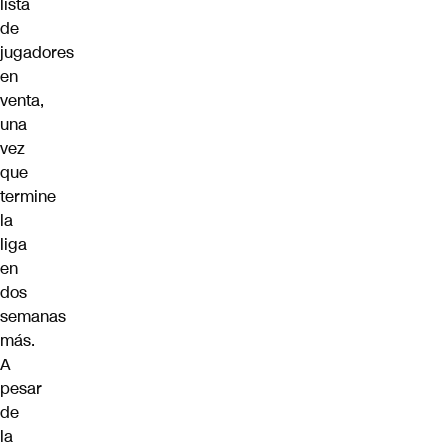
lista
de
jugadores
en
venta,
una
vez
que
termine
la
liga
en
dos
semanas
más.
A
pesar
de
la