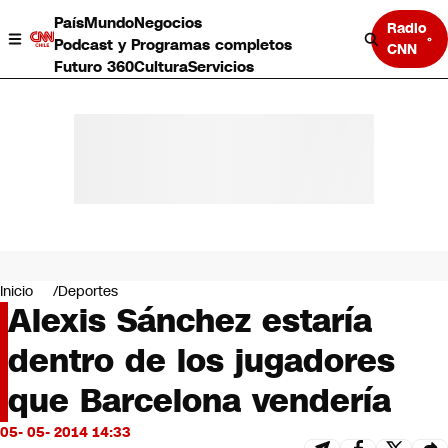
País
Mundo
Negocios
Radio
Podcast y Programas completos
CNN
Futuro 360
Cultura
Servicios
País
Mundo
Negocios
Inicio
Deportes
Alexis Sánchez estaría
Deportes
Programas completos
dentro de los jugadores
Cultura
Servicios
que Barcelona vendería
Bits
CNN Data
05- 05- 2014 14:33
CNN tiempo