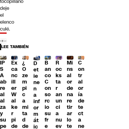
tocopillano
deje
el
elenco
culé.
LEE TAMBIÉN
IP
Ex
¿
B
R
Mi
C
D
S
ca
O
an
oc
ns
on
et
A
nc
ze
co
ks
al
tr
ie
ab
ill
m
C
ta
or
al
ne
re
er
pi
on
r
de
or
n
al
W
c
so
an
na
ía
a
al
al
a
rc
un
re
de
inf
za
ke
mi
io
ci
tir
te
or
y
r
ta
su
a
ar
ct
m
su
pi
d
fr
nu
lo
a
át
pe
de
de
e
ev
te
ne
ic