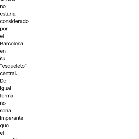
no
estaría
considerado
por
el
Barcelona
en
su
“esqueleto”
central.
De
igual
forma
no
sería
imperante
que
el