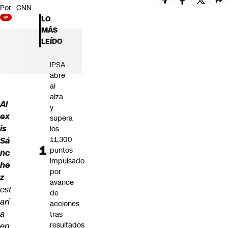
Por
CNN
Futuro 360
LO
Opinión
MÁS
LEÍDO
IPSA
abre
al
alza
Al
y
ex
supera
is
los
11.300
Sá
puntos
nc
impulsado
he
por
z
avance
est
de
arí
acciones
a
tras
resultados
en