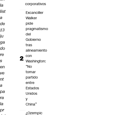
corporativos
la
list
Excanciller
a
Walker
de
pide
pragmatismo
13
del
ju
Gobierno
ga
tras
do
alineamiento
re
con
s
Washington:
en
“No
tomar
ve
partido
nt
entre
a
Estados
pa
Unidos
ra
y
la
China”
pr
¿Ozempic