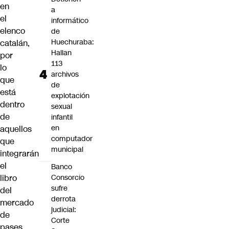
en
a
el
informático
elenco
de
Huechuraba:
catalán,
Hallan
por
113
lo
archivos
que
de
está
explotación
dentro
sexual
de
infantil
en
aquellos
computador
que
municipal
integrarán
el
Banco
libro
Consorcio
sufre
del
derrota
mercado
judicial:
de
Corte
pases.