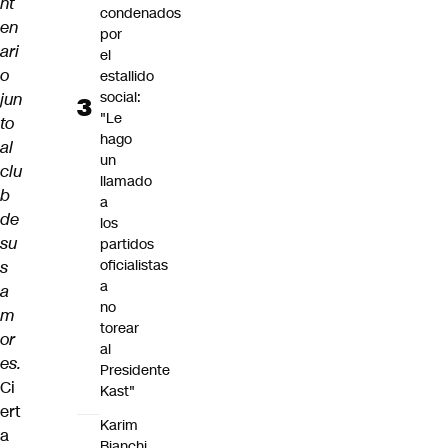
nt
condenados
en
por
ari
el
o
estallido
social:
jun
"Le
to
hago
al
un
clu
llamado
b
a
de
los
su
partidos
oficialistas
s
a
a
no
m
torear
or
al
es.
Presidente
Ci
Kast"
ert
Karim
a
Bianchi