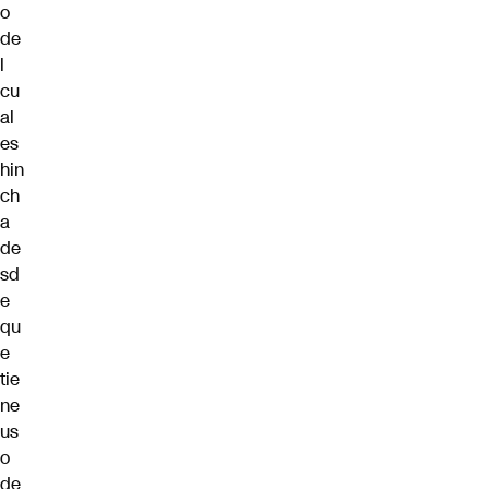
o
de
l
cu
al
es
hin
ch
a
de
sd
e
qu
e
tie
ne
us
o
de