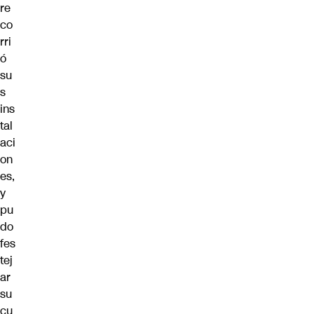
re
co
rri
ó
su
s
ins
tal
aci
on
es,
y
pu
do
fes
tej
ar
su
cu