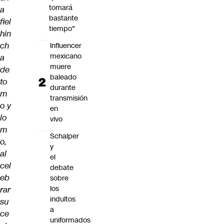
tomará
a
bastante
fiel
tiempo"
hin
ch
Influencer
mexicano
a
muere
de
baleado
to
durante
m
transmisión
o y
en
lo
vivo
m
Schalper
o,
y
al
el
cel
debate
eb
sobre
los
rar
indultos
su
a
ce
uniformados