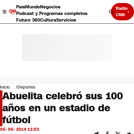
País
Mundo
Negocios
Radio
Podcast y Programas completos
CNN
Futuro 360
Cultura
Servicios
País
Mundo
Negocios
Inicio
Deportes
Abuelita celebró sus 100
Deportes
Programas completos
años en un estadio de
Cultura
Servicios
fútbol
Bits
CNN Data
05- 05- 2014 13:03
CNN tiempo