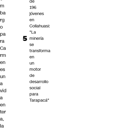
de
m
196
ba
jóvenes
rg
en
Collahuasi:
o
"La
pa
minería
ra
se
Ca
transforma
rm
en
en
un
es
motor
de
un
desarrollo
a
social
vid
para
a
Tarapacá"
en
ter
a,
la