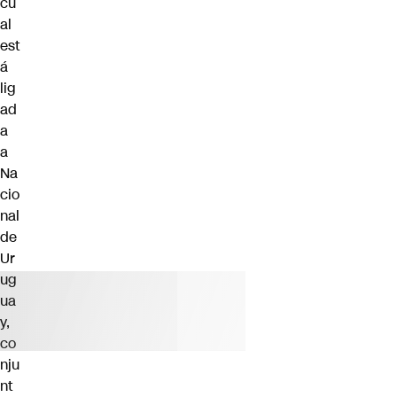
cu
al
est
á
lig
ad
a
a
Na
cio
nal
de
Ur
ug
ua
y,
co
nju
nt