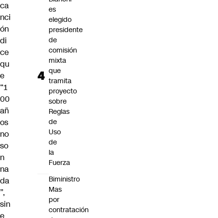
ca
es
nci
elegido
ón
presidente
di
de
comisión
ce
mixta
qu
que
e
tramita
“1
proyecto
00
sobre
añ
Reglas
os
de
Uso
no
de
so
la
n
Fuerza
na
Biministro
da
Mas
”,
por
sin
contratación
e