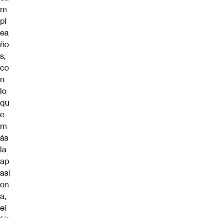
m
pl
ea
ño
s,
co
n
lo
qu
e
m
ás
la
ap
asi
on
a,
el