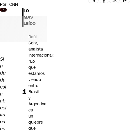
Por
CNN
Futuro 360
LO
Opinión
MÁS
LEÍDO
Raúl
Sohr,
analista
internacional:
Si
"Lo
n
que
du
estamos
da
viendo
entre
est
Brasil
a
y
ab
Argentina
uel
es
ita
un
es
quiebre
un
que