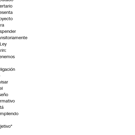
bertario
esenta
oyecto
ra
spender
ansitoriamente
 Ley
rin:
Tenemos
ligación
e
visar
el
seño
rmativo
tá
mpliendo
jetivo"