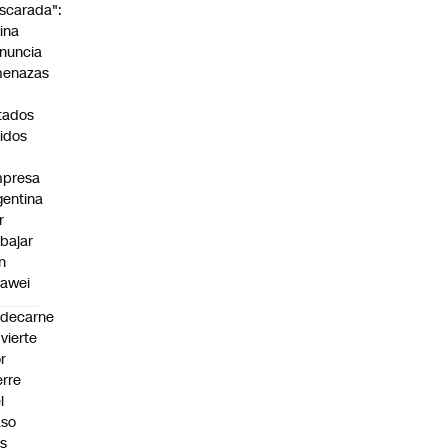
scarada":
ina
nuncia
enazas
tados
idos
presa
gentina
r
abajar
n
awei
edecarne
vierte
r
erre
l
aso
s