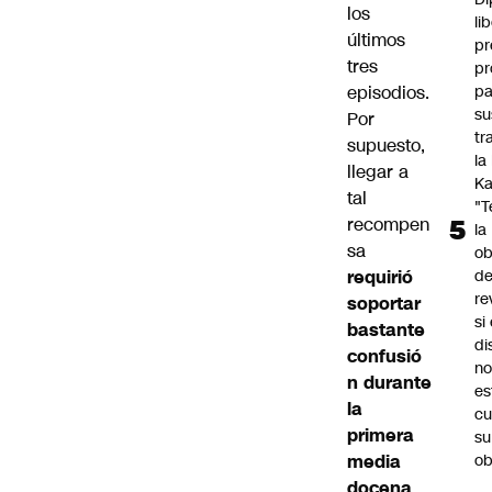
los
li
últimos
pr
tres
pr
episodios.
pa
su
Por
tr
supuesto,
la
llegar a
Ka
tal
"
recompen
la
sa
ob
requirió
d
re
soportar
si 
bastante
di
confusió
no
n durante
es
la
cu
primera
su
media
ob
docena