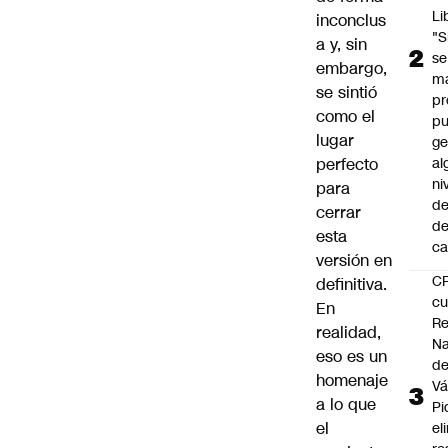
Li
inconclus
"S
a y, sin
se
embargo,
ma
se sintió
pr
como el
p
lugar
ge
perfecto
al
ni
para
de
cerrar
d
esta
ca
versión en
C
definitiva.
cu
En
Re
realidad,
Na
eso es un
d
homenaje
Vá
a lo que
Pi
el
el