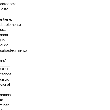
bertadores:
i esto
ntiene,
obablemente
ueda
nerar
gún
vel de
sabastecimiento
e
rne"
RUCH
estiona
gistro
cional
e
ndalos:
de
iminar