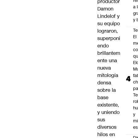
re
productor
a 
Damon
gr
Lindelof y
y 
su equipo
Te
lograron,
El
superponi
m
endo
co
brillantem
q
ente una
El
nueva
M
mitología
fa
ch
densa
pa
sobre la
Te
base
ro
existente,
h
y uniendo
y
sus
mi
diversos
es
hilos en
Di