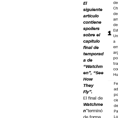
de
El
Ch
siguiente
de
artículo
am
contiene
de
spoilers
Es
sobre el
Un
capítulo
a
em
final de
ar
temporad
po
a de
tr
“Watchm
co
en”, “See
Hu
How
F
They
ad
Fly”.
po
El final de
ci
Watchme
de
n
”terminó
P
de forma
Lo