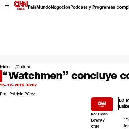
País
Mundo
Negocios
Podcast y Programas comp
País
Mundo
Inicio
Cultura
Negocios
“Watchmen” concluye con 
Deportes
Programas completos
16- 12- 2019 08:07
Cultura
Por
Patricio Pérez
Servicios
LO 
Bits
LEÍD
CNN Data
Por
Brian
CNN tiempo
"D
Lowry /
Futuro 360
fo
CNN
Opinión