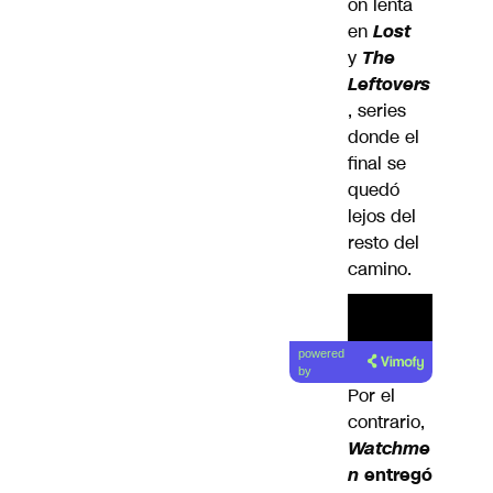
ón lenta
en
Lost
y
The
Leftovers
, series
donde el
final se
quedó
lejos del
resto del
camino.
powered
by
Por el
contrario,
Watchme
n
entregó