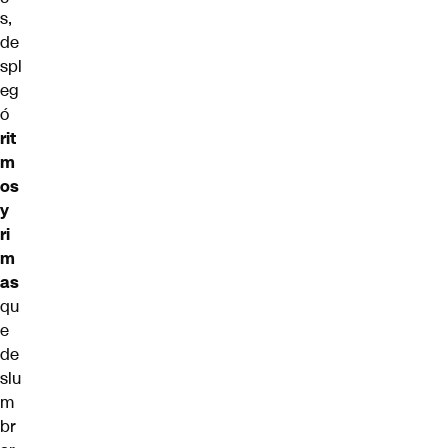
s,
de
spl
eg
ó
rit
m
os
y
ri
m
as
qu
e
de
slu
m
br