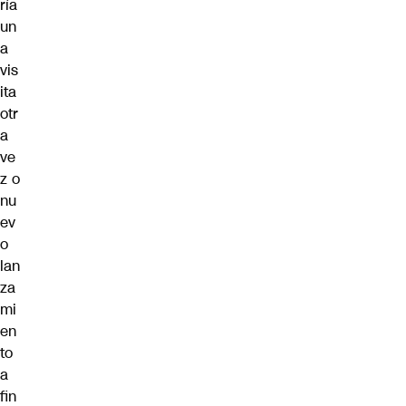
ría
un
a
vis
ita
otr
a
ve
z o
nu
ev
o
lan
za
mi
en
to
a
fin