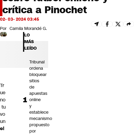
Futuro 360
crítica a Pinochet
Opinión
02- 03- 2024 03:45
Por
Camila Morandé G.
LO
MÁS
LEÍDO
Tribunal
ordena
bloquear
sitios
Tr
de
ue
apuestas
no
online
y
tu
establece
vo
mecanismo
un
propuesto
el
por