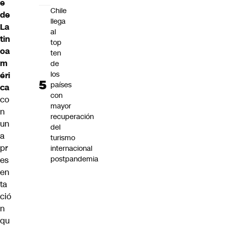
e
Chile
de
llega
La
al
tin
top
oa
ten
m
de
los
éri
países
ca
con
co
mayor
n
recuperación
un
del
a
turismo
pr
internacional
postpandemia
es
en
ta
ció
n
qu