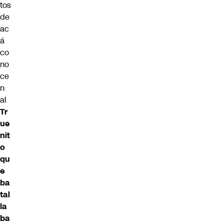
tos
de
ac
á
co
no
ce
n
al
Tr
ue
nit
o
qu
e
ba
tal
la
ba