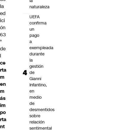
la
la
naturaleza
ed
UEFA
ici
confirma
ón
un
63
pago
°
a
exempleada
de
durante
l
la
ce
gestión
rta
de
m
Gianni
en
Infantino,
m
en
medio
ás
de
im
desmentidos
po
sobre
rta
relación
nt
sentimental