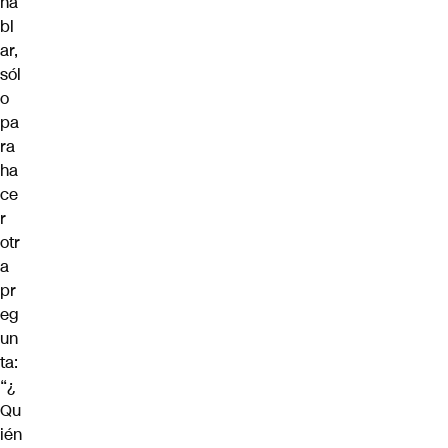
ha
bl
ar,
sól
o
pa
ra
ha
ce
r
otr
a
pr
eg
un
ta:
“¿
Qu
ién