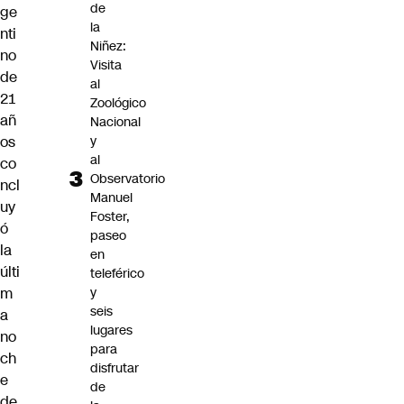
de
ge
la
nti
Niñez:
no
Visita
de
al
21
Zoológico
añ
Nacional
y
os
al
co
Observatorio
ncl
Manuel
uy
Foster,
ó
paseo
la
en
últi
teleférico
y
m
seis
a
lugares
no
para
ch
disfrutar
e
de
de