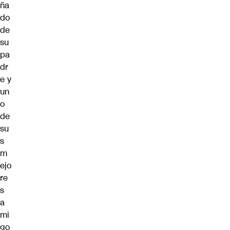
ña
do
de
su
pa
dr
e y
un
o
de
su
s
m
ejo
re
s
a
mi
go