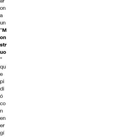
ar
on
a
un
“
M
on
str
uo
”
qu
e
pi
di
ó
co
n
en
er
gí