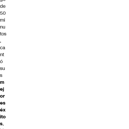
de
50
mi
nu
tos
,
ca
nt
ó
su
s
m
ej
or
es
éx
ito
s
,