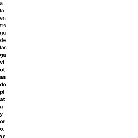
a
la
en
tre
ga
de
las
ga
vi
ot
as
de
pl
at
a
y
or
o
.
V