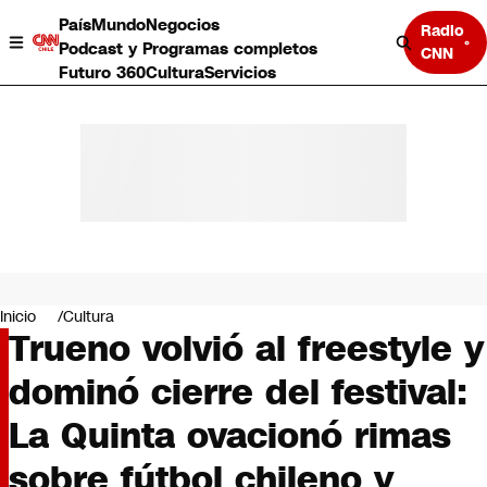
País
Mundo
Negocios
Radio
Podcast y Programas completos
CNN
Futuro 360
Cultura
Servicios
País
Mundo
Negocios
Inicio
Cultura
Trueno volvió al freestyle y
Deportes
Programas completos
dominó cierre del festival:
Cultura
Servicios
La Quinta ovacionó rimas
Bits
CNN Data
sobre fútbol chileno y
CNN tiempo