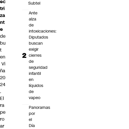
ec
Subtel
tri
Ante
za
alza
nt
de
e
intoxicaciones:
de
Diputados
bu
buscan
exigir
t
cierres
en
de
Vi
seguridad
ña
infantil
20
en
24
líquidos
.
de
vapeo
El
ra
Panoramas
pe
por
ro
el
Día
ar