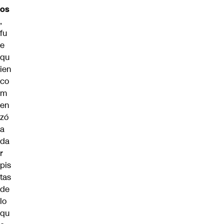
os
,
fu
e
qu
ien
co
m
en
zó
a
da
r
pis
tas
de
lo
qu