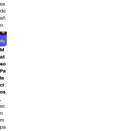
es
de
añ
o.
M
at
eo
Pa
la
ci
os
,
ac
o
m
pa