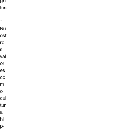
gri
tos
.
”
Nu
est
ro
s
val
or
es
co
m
o
cul
tur
a
hi
p-