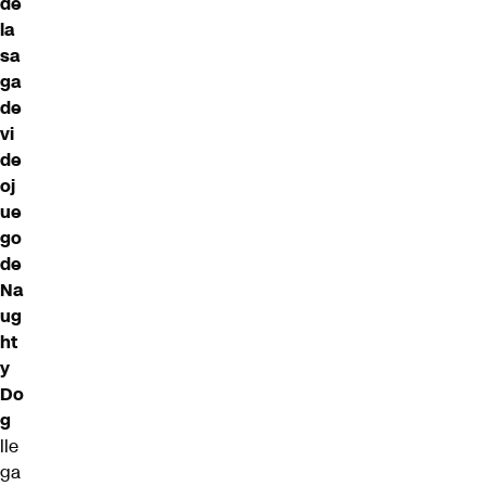
de
la
sa
ga
de
vi
de
oj
ue
go
de
Na
ug
ht
y
Do
g
lle
ga