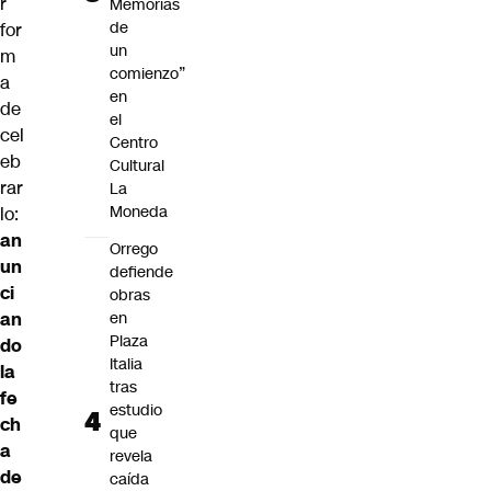
r
Memorias
de
for
un
m
comienzo”
a
en
de
el
cel
Centro
eb
Cultural
rar
La
Moneda
lo:
an
Orrego
un
defiende
ci
obras
an
en
Plaza
do
Italia
la
tras
fe
estudio
ch
que
a
revela
de
caída