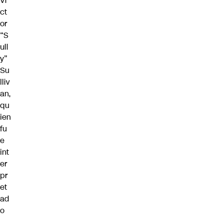
Vi
ct
or
“S
ull
y”
Su
lliv
an,
qu
ien
fu
e
int
er
pr
et
ad
o