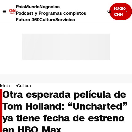
País
Mundo
Negocios
Radio
Podcast y Programas completos
CNN
Futuro 360
Cultura
Servicios
País
Mundo
Negocios
Inicio
Cultura
Otra esperada película de
Deportes
Programas completos
Tom Holland: “Uncharted”
Cultura
Servicios
ya tiene fecha de estreno
Bits
CNN Data
en HBO Max
CNN tiempo