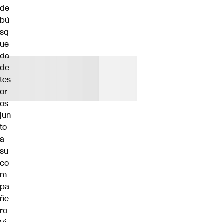
de
bú
sq
ue
da
de
tes
or
os
jun
to
a
su
co
m
pa
ñe
ro