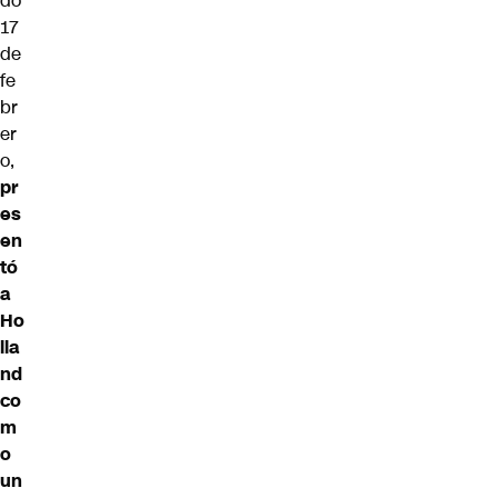
do
17
de
fe
br
er
o,
pr
es
en
tó
a
Ho
lla
nd
co
m
o
un