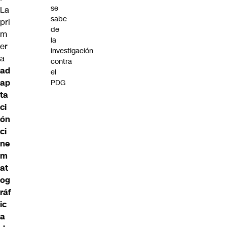
se
La
sabe
pri
de
m
la
er
investigación
a
contra
ad
el
ap
PDG
ta
ci
ón
ci
ne
m
at
og
ráf
ic
a