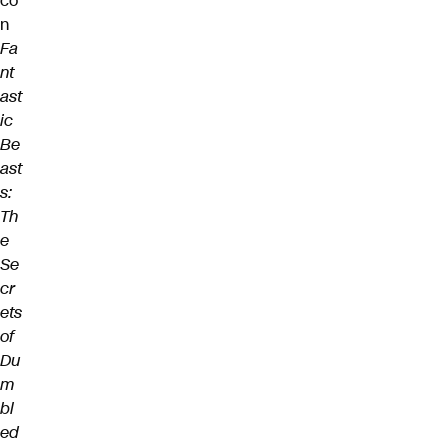
co
n
Fa
nt
ast
ic
Be
ast
s:
Th
e
Se
cr
ets
of
Du
m
bl
ed