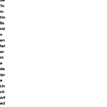
de
To
m
Ho
lla
nd
o
en
ter
ar
m
e
de
qu
e
Un
ch
art
ed