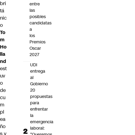
bri
entre
tá
las
posibles
nic
candidatas
o
a
To
los
m
Premios
Ho
Oscar
lla
2027
nd
UDI
est
entrega
uv
al
o
Gobierno
de
20
propuestas
cu
para
m
enfrentar
pl
la
ea
emergencia
ño
laboral:
s y
“Queremos