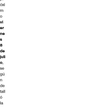
óxi
m
o
vi
er
ne
s
8
de
juli
o
,
se
gú
n
de
tall
ó
la