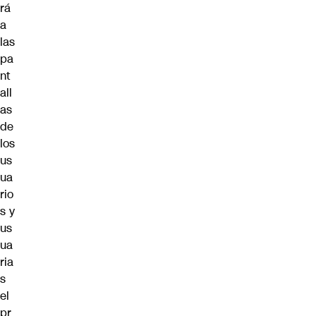
rá
a
las
pa
nt
all
as
de
los
us
ua
rio
s y
us
ua
ria
s
el
pr