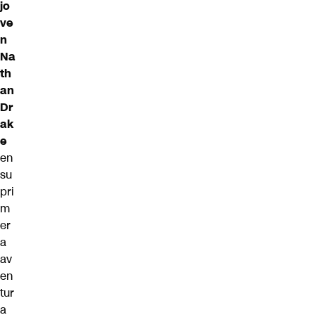
jo
ve
n
Na
th
an
Dr
ak
e
en
su
pri
m
er
a
av
en
tur
a