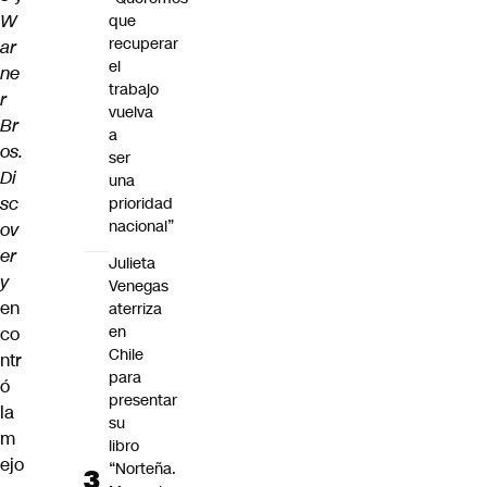
W
que
recuperar
ar
el
ne
trabajo
r
vuelva
Br
a
os.
ser
Di
una
sc
prioridad
nacional”
ov
er
Julieta
y
Venegas
en
aterriza
en
co
Chile
ntr
para
ó
presentar
la
su
m
libro
ejo
“Norteña.