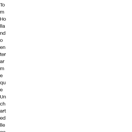
To
m
Ho
lla
nd
o
en
ter
ar
m
e
qu
e
Un
ch
art
ed
lle