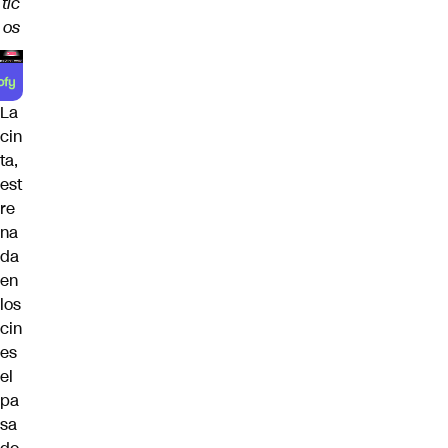
tic
os
La
cin
ta,
est
re
na
da
en
los
cin
es
el
pa
sa