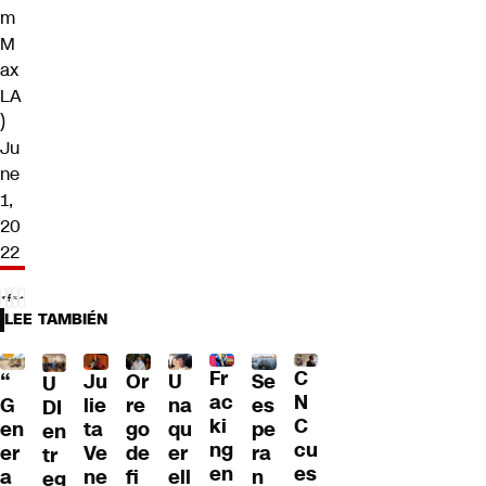
m
M
ax
LA
)
Ju
ne
1,
20
22
LEE TAMBIÉN
Fr
C
“
Ju
Or
U
Se
U
ac
N
G
lie
re
na
es
DI
ki
C
en
ta
go
qu
pe
en
ng
cu
er
Ve
de
er
ra
tr
en
es
a
ne
fi
ell
n
eg