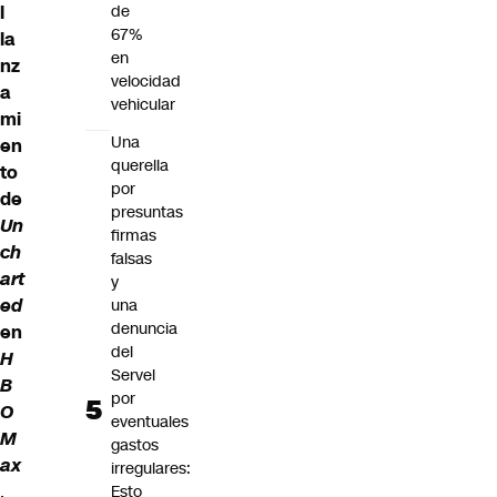
l
de
67%
la
en
nz
velocidad
a
vehicular
mi
Una
en
querella
to
por
de
presuntas
Un
firmas
ch
falsas
art
y
ed
una
denuncia
en
del
H
Servel
B
por
O
eventuales
M
gastos
ax
irregulares:
.
Esto