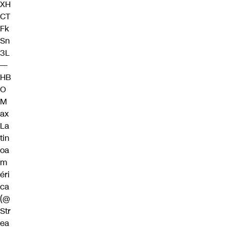
XH
CT
Fk
Sn
3L
—
HB
O
M
ax
La
tin
oa
m
éri
ca
(@
Str
ea