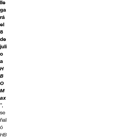
lle
ga
rá
el
8
de
juli
o
a
H
B
O
M
ax
”,
se
ñal
ó
HB