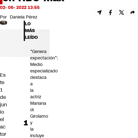
Futuro 360
02- 06- 2022 13:55
Opinión
Por
Daniela Pérez
LO
MÁS
LEÍDO
“Genera
expectación”:
Medio
especializado
Es
destaca
te
a
1
la
de
actriz
Mariana
jun
di
io
Girolamo
el
y
ac
la
tor
incluye