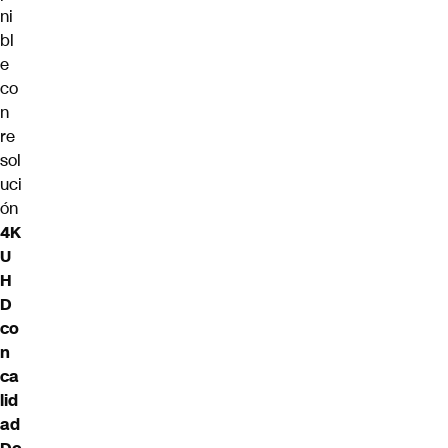
ni
bl
e
co
n
re
sol
uci
ón
4K
U
H
D
co
n
ca
lid
ad