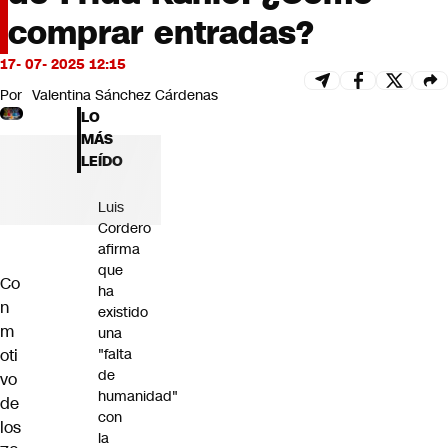
Futuro 360
comprar entradas?
Opinión
17- 07- 2025 12:15
Por
Valentina Sánchez Cárdenas
LO
MÁS
LEÍDO
Luis
Cordero
afirma
que
Co
ha
n
existido
m
una
oti
"falta
de
vo
humanidad"
de
con
los
la