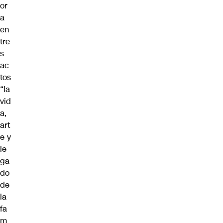
or
a
en
tre
s
ac
tos
“la
vid
a,
art
e y
le
ga
do
de
la
fa
m