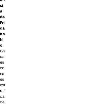
ci
a
de
Fri
da
Ka
hl
o
.
Ca
da
es
ce
na
es
ext
raí
da
de