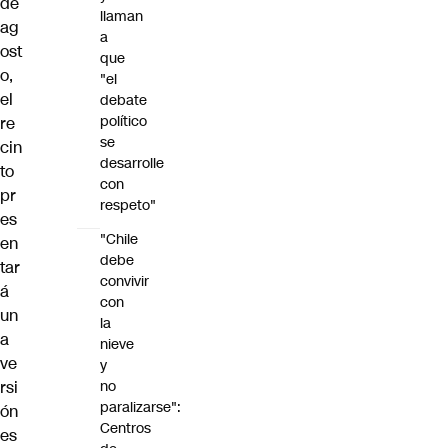
de
llaman
ag
a
ost
que
o,
"el
el
debate
político
re
se
cin
desarrolle
to
con
pr
respeto"
es
"Chile
en
debe
tar
convivir
á
con
un
la
a
nieve
ve
y
rsi
no
paralizarse":
ón
Centros
es