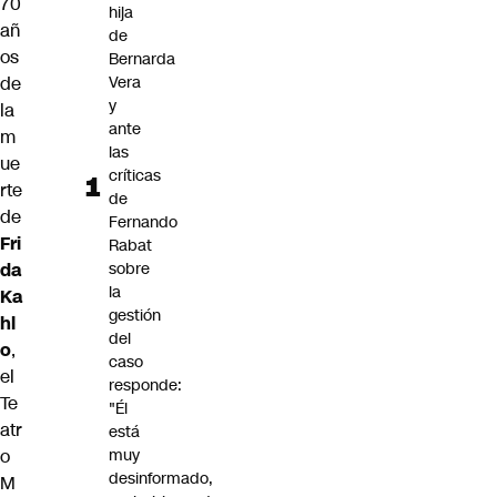
70
hija
añ
de
os
Bernarda
de
Vera
y
la
ante
m
las
ue
críticas
rte
de
de
Fernando
Fri
Rabat
da
sobre
la
Ka
gestión
hl
del
o
,
caso
el
responde:
Te
"Él
atr
está
o
muy
desinformado,
M