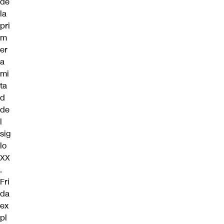
de
la
pri
m
er
a
mi
ta
d
de
l
sig
lo
XX
.
Fri
da
ex
pl