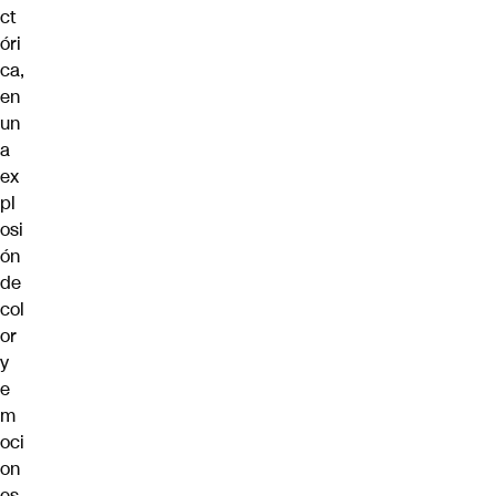
ct
óri
ca,
en
un
a
ex
pl
osi
ón
de
col
or
y
e
m
oci
on
es,