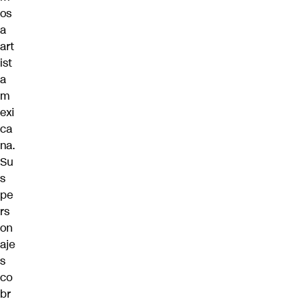
os
a
art
ist
a
m
exi
ca
na.
Su
s
pe
rs
on
aje
s
co
br