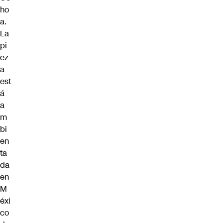
ho
a.
La
pi
ez
a
est
á
a
m
bi
en
ta
da
en
M
éxi
co