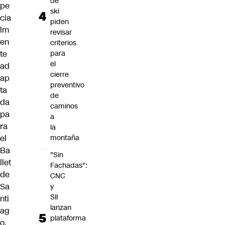
de
pe
ski
cia
piden
lm
revisar
en
criterios
te
para
el
ad
cierre
ap
preventivo
ta
de
da
caminos
pa
a
ra
la
el
montaña
Ba
"Sin
llet
Fachadas":
de
CNC
Sa
y
SII
nti
lanzan
ag
plataforma
o,