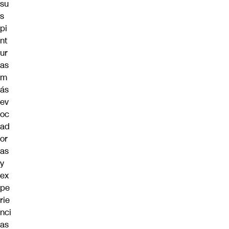
su
s
pi
nt
ur
as
m
ás
ev
oc
ad
or
as
y
ex
pe
rie
nci
as