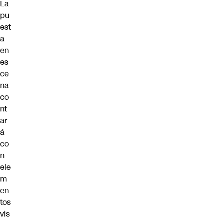
La
pu
est
a
en
es
ce
na
co
nt
ar
á
co
n
ele
m
en
tos
vis