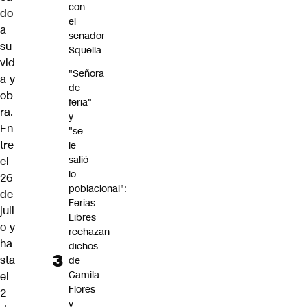
con
do
el
a
senador
su
Squella
vid
"Señora
a y
de
ob
feria"
ra.
y
En
"se
tre
le
salió
el
lo
26
poblacional":
de
Ferias
juli
Libres
o y
rechazan
ha
dichos
sta
de
Camila
el
Flores
2
y