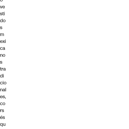
ve
sti
do
s
m
exi
ca
no
s
tra
di
cio
nal
es,
co
rs
és
qu