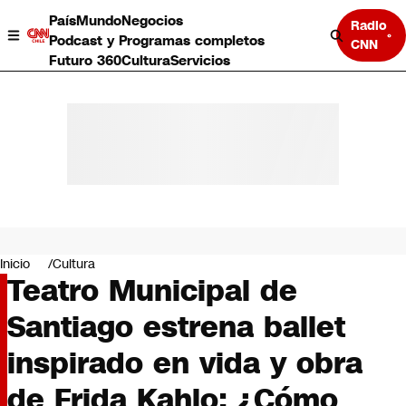
País
Mundo
Negocios
Radio
Podcast y Programas completos
CNN
Futuro 360
Cultura
Servicios
País
Mundo
Negocios
Inicio
Cultura
Teatro Municipal de
Deportes
Programas completos
Santiago estrena ballet
Cultura
Servicios
inspirado en vida y obra
Bits
CNN Data
de Frida Kahlo: ¿Cómo
CNN tiempo