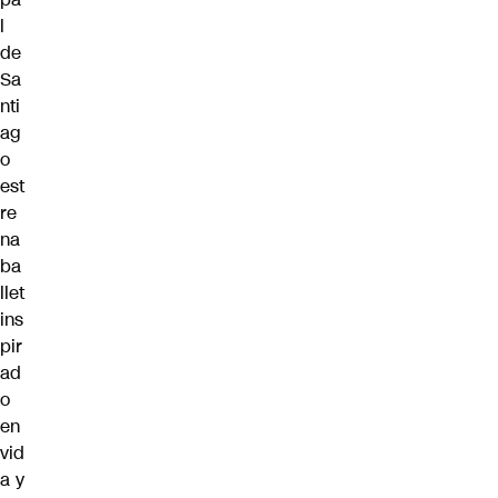
l
de
Sa
nti
ag
o
est
re
na
ba
llet
ins
pir
ad
o
en
vid
a y