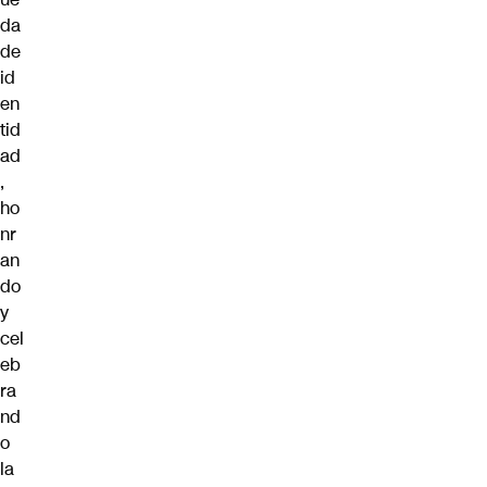
da
de
id
en
tid
ad
,
ho
nr
an
do
y
cel
eb
ra
nd
o
la