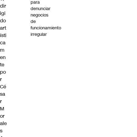
para
dir
denunciar
igi
negocios
do
de
art
funcionamiento
irregular
ísti
ca
m
en
te
po
r
Cé
sa
r
M
or
ale
s