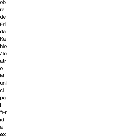
ob
ra
de
Fri
da
Ka
hlo
/Te
atr
o
M
uni
ci
pa
l
“Fr
id
a
ex