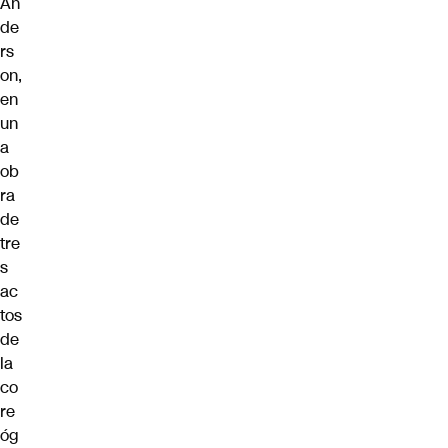
An
de
rs
on,
en
un
a
ob
ra
de
tre
s
ac
tos
de
la
co
re
óg