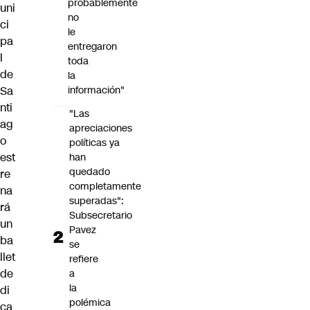
probablemente
uni
no
ci
le
pa
entregaron
l
toda
de
la
Sa
información"
nti
"Las
ag
apreciaciones
o
políticas ya
est
han
quedado
re
completamente
na
superadas":
rá
Subsecretario
un
Pavez
ba
se
llet
refiere
de
a
la
di
polémica
ca