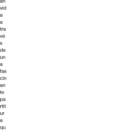
an
vid
a
a
tra
vé
s
de
un
a
fas
cin
an
te
pa
rtit
ur
a
qu