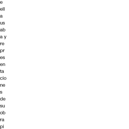
e
ell
a
us
ab
a y
re
pr
es
en
ta
cio
ne
s
de
su
ob
ra
pi