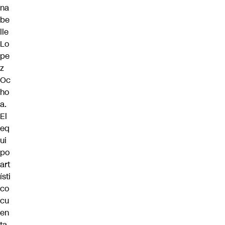
na
be
lle
Lo
pe
z
Oc
ho
a.
El
eq
ui
po
art
ísti
co
cu
en
ta