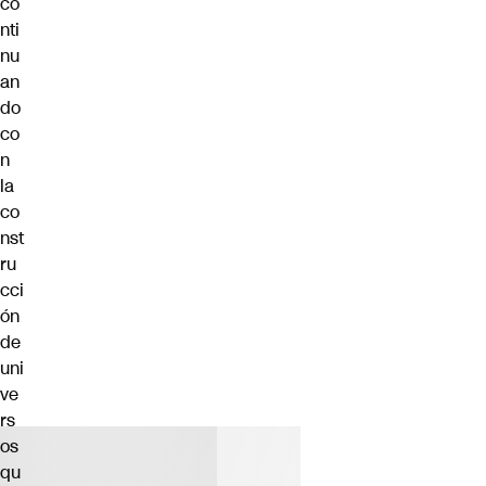
co
nti
nu
an
do
co
n
la
co
nst
ru
cci
ón
de
uni
ve
rs
os
qu