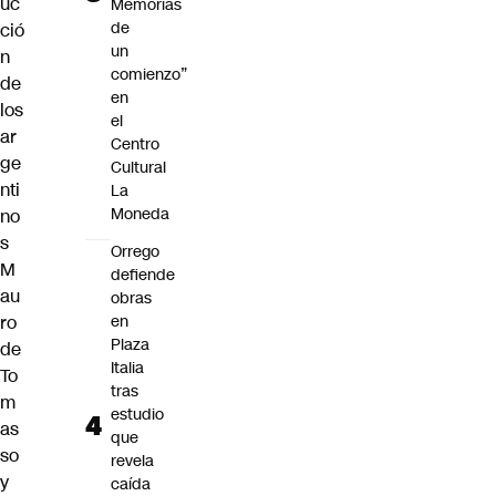
uc
Memorias
de
ció
un
n
comienzo”
de
en
los
el
ar
Centro
ge
Cultural
nti
La
Moneda
no
s
Orrego
M
defiende
au
obras
ro
en
Plaza
de
Italia
To
tras
m
estudio
as
que
so
revela
y
caída