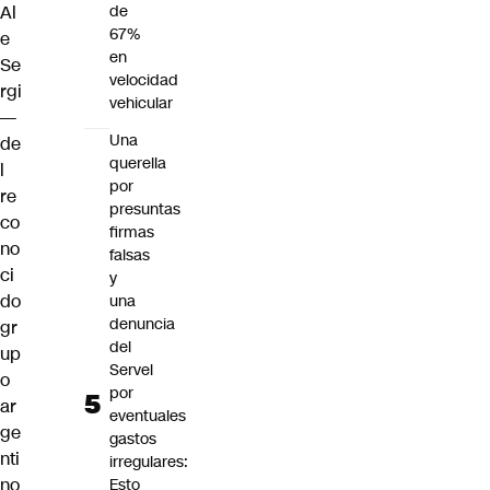
Al
de
67%
e
en
Se
velocidad
rgi
vehicular
—
Una
de
querella
l
por
re
presuntas
co
firmas
no
falsas
ci
y
do
una
denuncia
gr
del
up
Servel
o
por
ar
eventuales
ge
gastos
nti
irregulares:
no
Esto