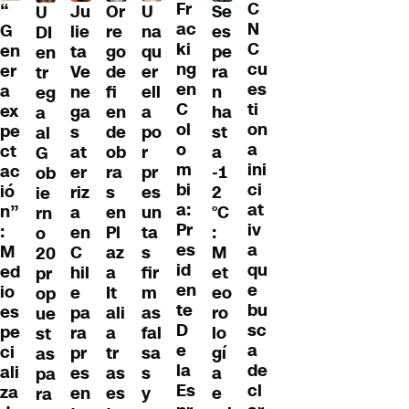
Fr
C
“
Ju
Or
U
Se
U
ac
N
G
lie
re
na
es
DI
ki
C
en
ta
go
qu
pe
en
ng
cu
er
Ve
de
er
ra
tr
en
es
a
ne
fi
ell
n
eg
C
ti
ex
ga
en
a
ha
a
ol
on
pe
s
de
po
st
al
o
a
ct
at
ob
r
a
G
m
ini
ac
er
ra
pr
-1
ob
bi
ci
ió
riz
s
es
2
ie
a:
at
n”
a
en
un
°C
rn
Pr
iv
:
en
Pl
ta
:
o
es
a
M
C
az
s
M
20
id
qu
ed
hil
a
fir
et
pr
en
e
io
e
It
m
eo
op
te
bu
es
pa
ali
as
ro
ue
D
sc
pe
ra
a
fal
lo
st
e
a
ci
pr
tr
sa
gí
as
la
de
ali
es
as
s
a
pa
Es
cl
za
en
es
y
e
ra