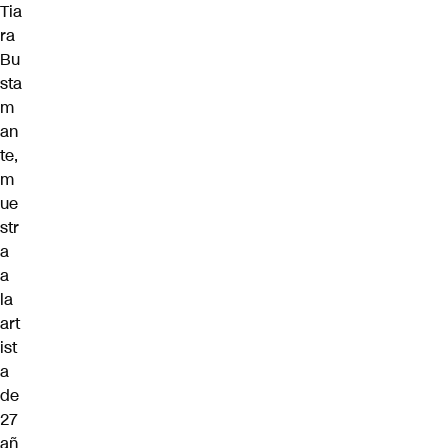
Tia
ra
Bu
sta
m
an
te,
m
ue
str
a
a
la
art
ist
a
de
27
añ