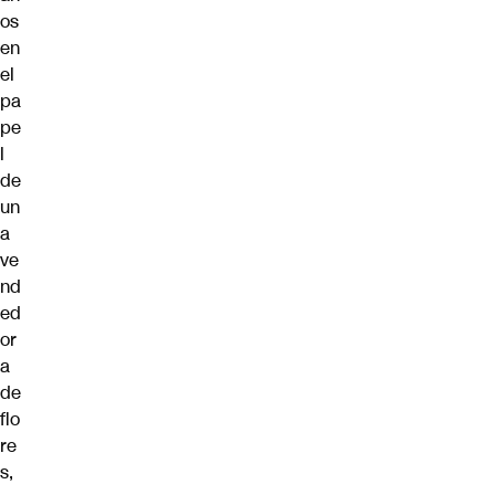
os
en
el
pa
pe
l
de
un
a
ve
nd
ed
or
a
de
flo
re
s,