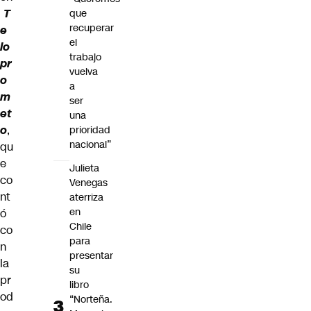
T
que
recuperar
e
el
lo
trabajo
pr
vuelva
o
a
m
ser
et
una
o
,
prioridad
nacional”
qu
e
Julieta
co
Venegas
nt
aterriza
en
ó
Chile
co
para
n
presentar
la
su
pr
libro
od
“Norteña.