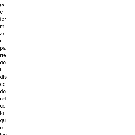
gl
e
for
m
ar
á
pa
rte
de
l
dis
co
de
est
ud
io
qu
e
lan