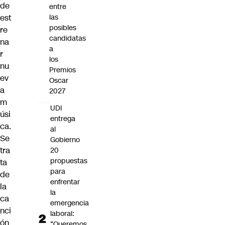
de
entre
est
las
posibles
re
candidatas
na
a
r
los
nu
Premios
ev
Oscar
a
2027
m
UDI
úsi
entrega
ca
.
al
Se
Gobierno
tra
20
propuestas
ta
para
de
enfrentar
la
la
ca
emergencia
nci
laboral:
ón
“Queremos