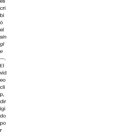
es
cri
bi
ó
el
sin
gl
e
—.
El
vid
eo
cli
p,
dir
igi
do
po
r