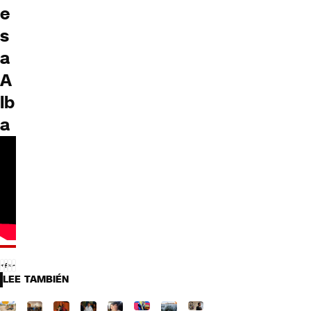
e
s
a
A
lb
a
LEE TAMBIÉN