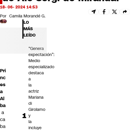
Futuro 360
18- 06- 2024 14:53
Opinión
Por
Camila Morandé G.
LO
MÁS
LEÍDO
“Genera
expectación”:
Medio
especializado
Pri
destaca
nc
a
es
la
a
actriz
Mariana
Al
di
ba
Girolamo
a
y
ca
la
ba
incluye