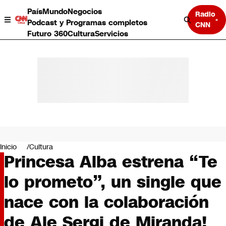
País
Mundo
Negocios
Radio
Podcast y Programas completos
CNN
Futuro 360
Cultura
Servicios
País
Mundo
Negocios
Inicio
Cultura
Princesa Alba estrena “Te
Deportes
Programas completos
lo prometo”, un single que
Cultura
Servicios
nace con la colaboración
Bits
CNN Data
de Ale Sergi de Miranda!
CNN tiempo