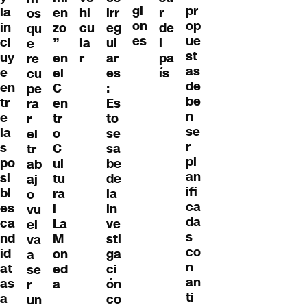
gi
pr
la
en
hi
irr
r
os
on
op
in
zo
cu
eg
de
qu
es
ue
cl
”
la
ul
l
e
st
uy
en
r
ar
pa
re
as
e
el
es
ís
cu
de
en
C
:
pe
be
tr
en
Es
ra
n
e
tr
to
r
se
la
o
se
el
r
s
C
sa
tr
pl
po
ul
be
ab
an
si
tu
de
aj
ifi
bl
ra
la
o
ca
es
l
in
vu
da
ca
La
ve
el
s
nd
M
sti
va
co
id
on
ga
a
n
at
ed
ci
se
an
as
a
ón
r
ti
a
co
un