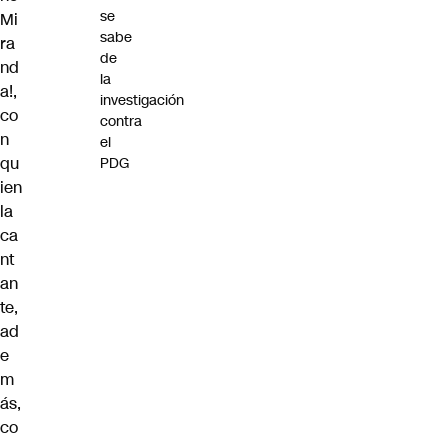
se
Mi
sabe
ra
de
nd
la
a!
,
investigación
co
contra
n
el
qu
PDG
ien
la
ca
nt
an
te,
ad
e
m
ás,
co