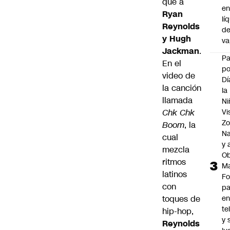
que a
e
Ryan
lí
Reynolds
d
y Hugh
v
Jackman
.
P
En el
po
video de
Dí
la canción
la
llamada
Ni
Chk Chk
Vi
Zo
Boom
, la
Na
cual
y 
mezcla
Ob
ritmos
M
latinos
Fo
con
p
toques de
e
te
hip-hop,
y 
Reynolds