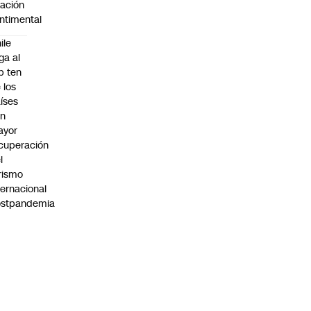
lación
ntimental
ile
ega al
p ten
 los
íses
on
ayor
cuperación
l
rismo
ternacional
ostpandemia