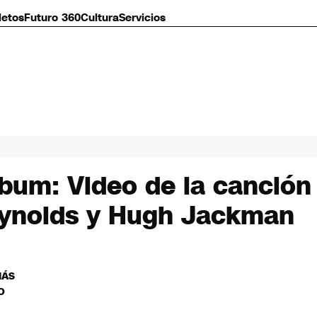
letos
Futuro 360
Cultura
Servicios
lbum: Video de la canción 
eynolds y Hugh Jackman
MÁS
O