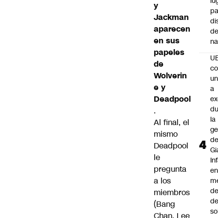
lu
y
pa
Jackman
di
aparecen
de
en sus
na
papeles
U
de
co
Wolverin
un
e y
a
Deadpool
e
du
.
la
Al final, el
ge
mismo
d
Deadpool
Gi
le
In
pregunta
e
a los
m
d
miembros
de
(Bang
so
Chan, Lee