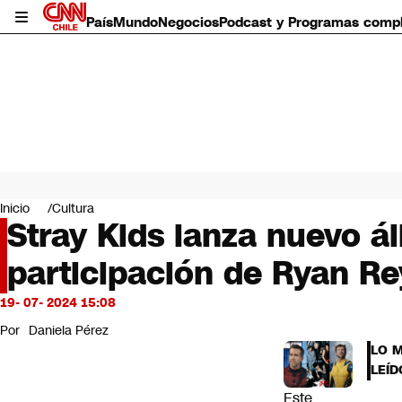
País
Mundo
Negocios
Podcast y Programas comp
País
Mundo
Inicio
Cultura
Negocios
Stray Kids lanza nuevo á
Deportes
participación de Ryan R
Programas completos
Cultura
Servicios
19- 07- 2024 15:08
Bits
Por
Daniela Pérez
CNN Data
LO 
CNN tiempo
LEÍD
Futuro 360
Este
Opinión