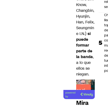
re
Know,
se
Changbin,
Ch
Hyunjin,
ll
Han, Felix,
to
Seungmin
de
e I.N.)
si
pa
puede
c
formar
m
re
parte de
de
la banda
,
tu
a lo que
in
ellos se
p
niegan.
Lea el
powered
artículo
by
Mira