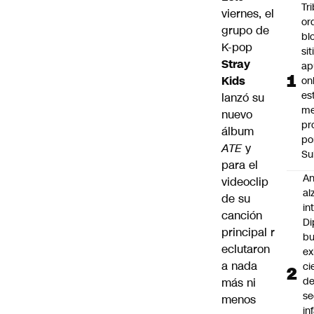
Tr
viernes, el
or
grupo de
bl
K-pop
si
Stray
ap
Kids
on
es
lanzó su
me
nuevo
pr
álbum
po
ATE
y
Su
para el
An
videoclip
al
de su
in
canción
Di
principal r
b
eclutaron
ex
a nada
ci
d
más ni
se
menos
in