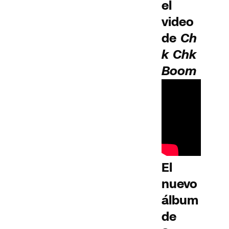
el
video
de
Ch
k Chk
Boom
El
nuevo
álbum
de