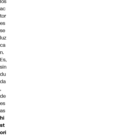
los
ac
tor
es
se
luz
ca
n.
Es,
sin
du
da
,
de
es
as
hi
st
ori