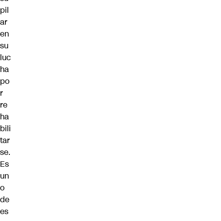
pil
ar
en
su
luc
ha
po
r
re
ha
bili
tar
se.
Es
un
o
de
es