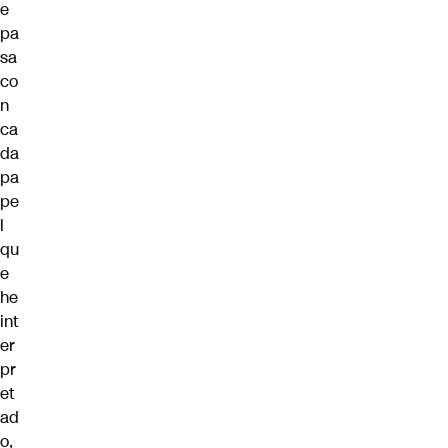
e
pa
sa
co
n
ca
da
pa
pe
l
qu
e
he
int
er
pr
et
ad
o,