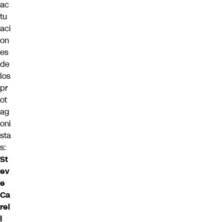
ac
tu
aci
on
es
de
los
pr
ot
ag
oni
sta
s:
St
ev
e
Ca
rel
l