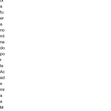
or
a
fu
er
a
no
mi
na
do
po
r
la
Ac
ad
e
mi
a
a
M