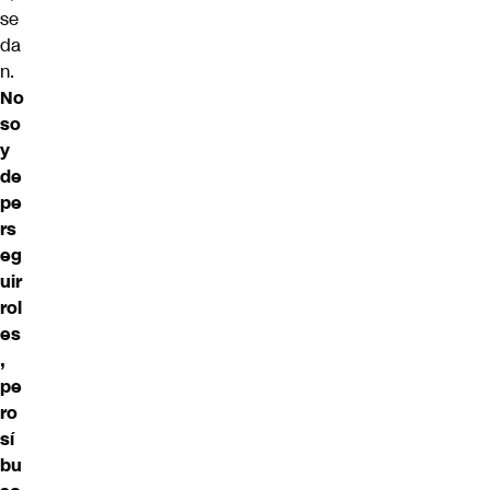
se
da
n.
No
so
y
de
pe
rs
eg
uir
rol
es
,
pe
ro
sí
bu