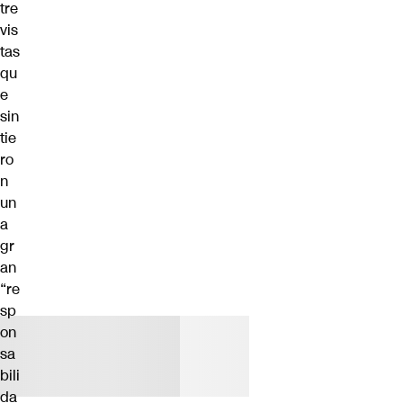
tre
vis
tas
qu
e
sin
tie
ro
n
un
a
gr
an
“re
sp
on
sa
bili
da