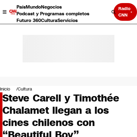
País
Mundo
Negocios
Radio
Podcast y Programas completos
CNN
Futuro 360
Cultura
Servicios
País
Mundo
Negocios
Inicio
Cultura
Steve Carell y Timothée
Deportes
Programas completos
Chalamet llegan a los
Cultura
Servicios
cines chilenos con
Bits
CNN Data
“Beautiful Boy”
CNN tiempo