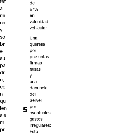
fet
de
a
67%
mi
en
velocidad
na,
vehicular
y
so
Una
br
querella
por
e
presuntas
su
firmas
pa
falsas
dr
y
e,
una
co
denuncia
n
del
Servel
qu
por
ien
eventuales
sie
gastos
m
irregulares:
pr
Esto