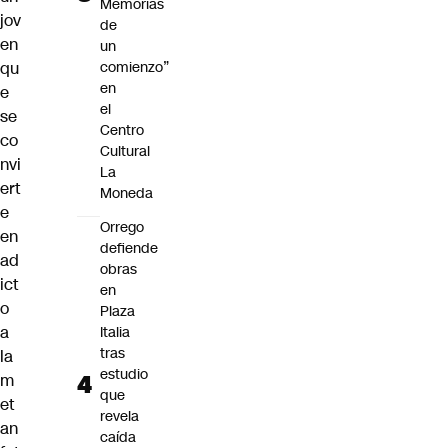
Memorias
jov
de
en
un
qu
comienzo”
en
e
el
se
Centro
co
Cultural
nvi
La
ert
Moneda
e
Orrego
en
defiende
ad
obras
ict
en
o
Plaza
a
Italia
tras
la
estudio
m
que
et
revela
an
caída