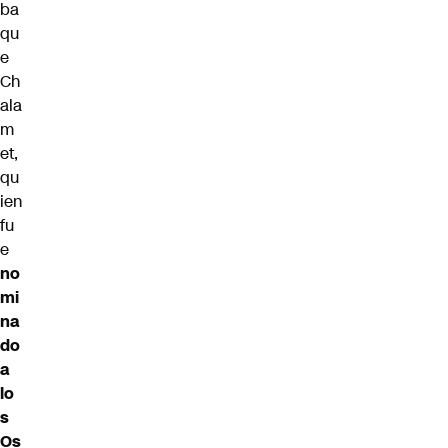
ba
qu
e
Ch
ala
m
et,
qu
ien
fu
e
no
mi
na
do
a
lo
s
Os