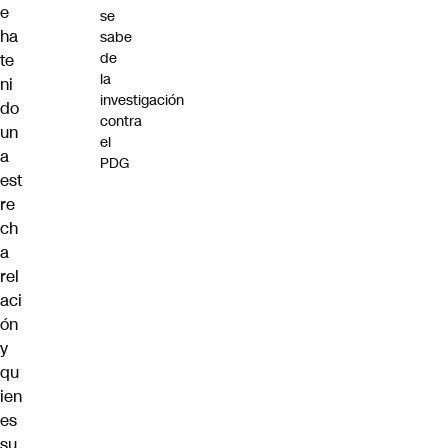
e
se
ha
sabe
de
te
la
ni
investigación
do
contra
un
el
a
PDG
est
re
ch
a
rel
aci
ón
y
qu
ien
es
su