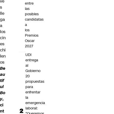
ve
entre
s
las
lle
posibles
ga
candidatas
a
a
los
los
Premios
cin
Oscar
es
2027
chi
UDI
len
entrega
os
al
Be
Gobierno
au
20
tif
propuestas
ul
para
enfrentar
Bo
la
y
,
emergencia
ci
laboral:
nt
“Queremos