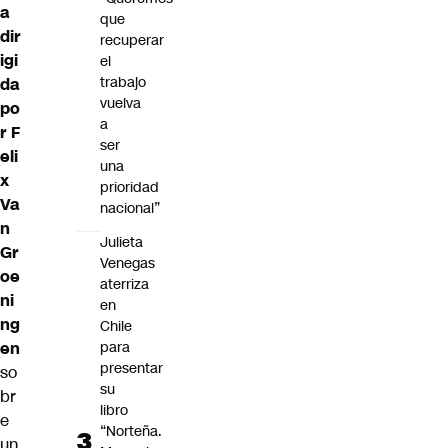
a
que
dir
recuperar
igi
el
trabajo
da
vuelva
po
a
r F
ser
eli
una
x
prioridad
Va
nacional”
n
Julieta
Gr
Venegas
oe
aterriza
ni
en
ng
Chile
en
para
presentar
so
su
br
libro
e
“Norteña.
un