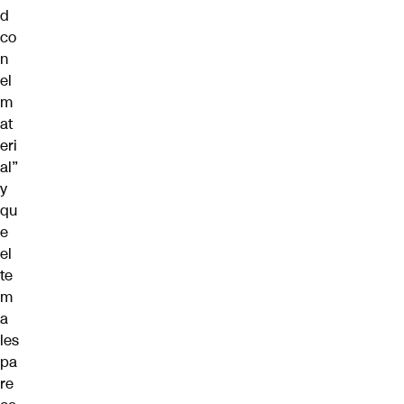
d
co
n
el
m
at
eri
al”
y
qu
e
el
te
m
a
les
pa
re