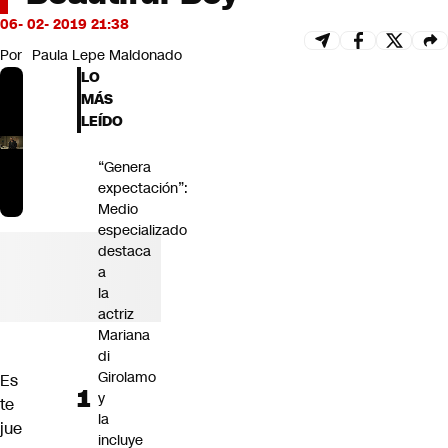
Futuro 360
06- 02- 2019 21:38
Opinión
Por
Paula Lepe Maldonado
LO
MÁS
LEÍDO
“Genera
expectación”:
Medio
especializado
destaca
a
la
actriz
Mariana
di
Girolamo
Es
y
te
la
jue
incluye