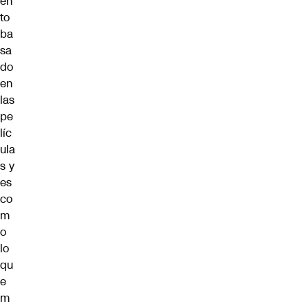
en
to
ba
sa
do
en
las
pe
líc
ula
s y
es
co
m
o
lo
qu
e
m