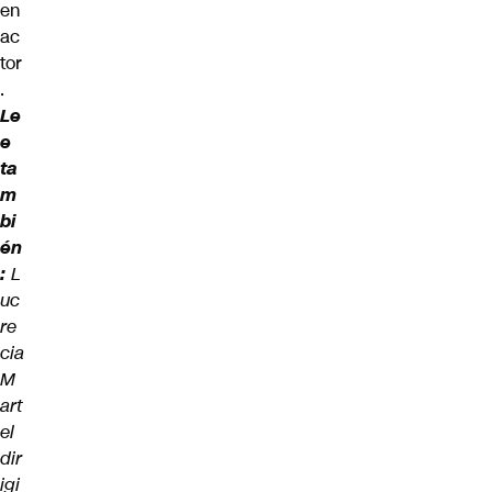
en
ac
tor
.
Le
e
ta
m
bi
én
:
L
uc
re
cia
M
art
el
dir
igi