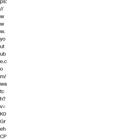
ps:
//
w
w
w.
yo
ut
ub
e.c
o
m/
wa
tc
h?
v=
K0
Gr
eh
CP