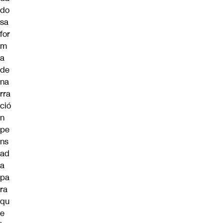
do
sa
for
m
a
de
na
rra
ció
n
pe
ns
ad
a
pa
ra
qu
e