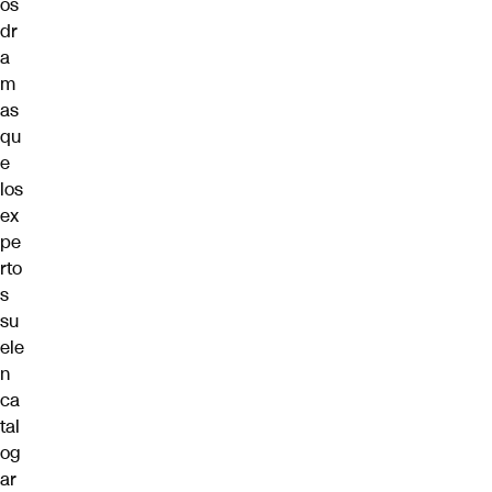
os
dr
a
m
as
qu
e
los
ex
pe
rto
s
su
ele
n
ca
tal
og
ar