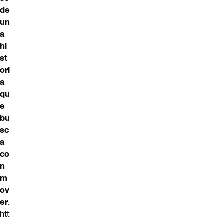
de
un
a
hi
st
ori
a
qu
e
bu
sc
a
co
n
m
ov
er
.
htt