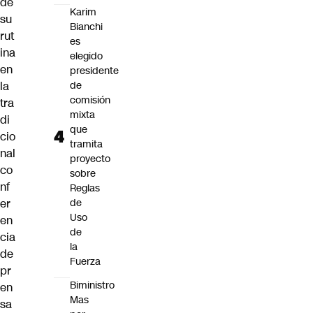
de
Karim
su
Bianchi
rut
es
ina
elegido
en
presidente
la
de
comisión
tra
mixta
di
que
cio
tramita
nal
proyecto
co
sobre
nf
Reglas
er
de
Uso
en
de
cia
la
de
Fuerza
pr
Biministro
en
Mas
sa