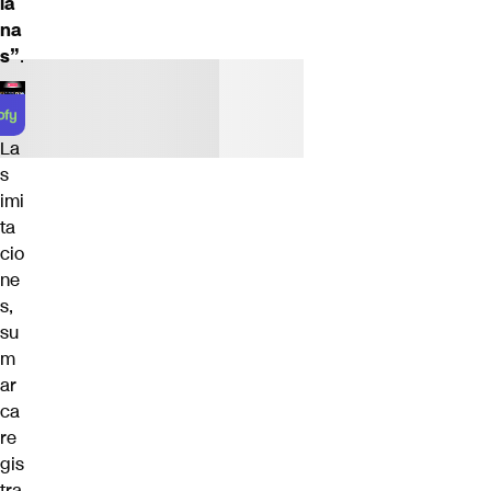
ia
na
s”
.
La
s
imi
ta
cio
ne
s,
su
m
ar
ca
re
gis
tra