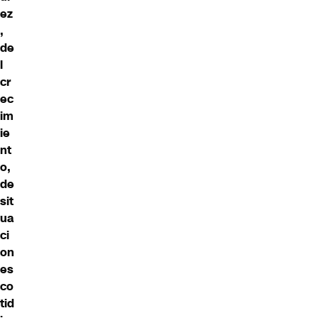
ez
,
de
l
cr
ec
im
ie
nt
o,
de
sit
ua
ci
on
es
co
tid