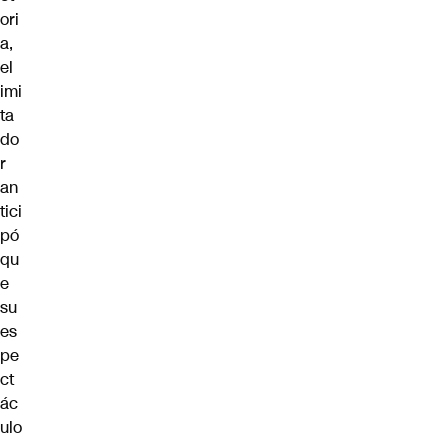
ori
a,
el
imi
ta
do
r
an
tici
pó
qu
e
su
es
pe
ct
ác
ulo