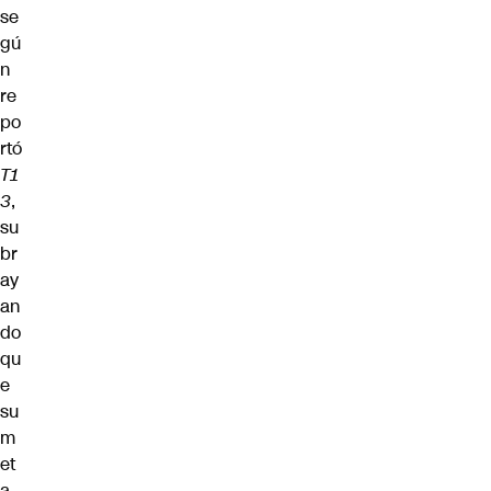
se
gú
n
re
po
rtó
T1
3
,
su
br
ay
an
do
qu
e
su
m
et
a