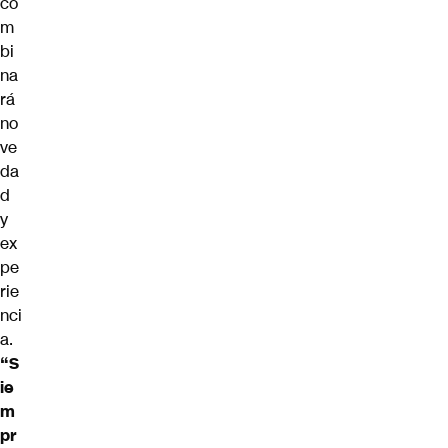
co
m
bi
na
rá
no
ve
da
d
y
ex
pe
rie
nci
a.
“S
ie
m
pr