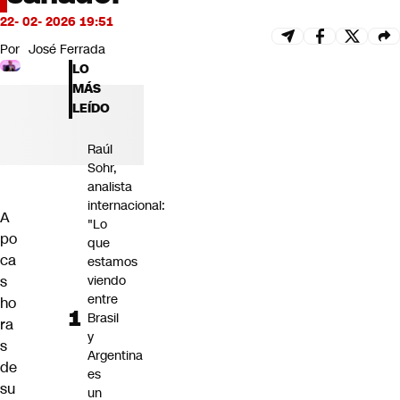
Futuro 360
22- 02- 2026 19:51
Opinión
Por
José Ferrada
LO
MÁS
LEÍDO
Raúl
Sohr,
analista
internacional:
A
"Lo
po
que
ca
estamos
s
viendo
entre
ho
Brasil
ra
y
s
Argentina
de
es
su
un