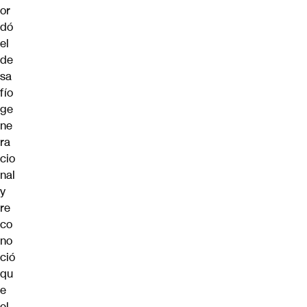
or
dó
el
de
sa
fío
ge
ne
ra
cio
nal
y
re
co
no
ció
qu
e
el