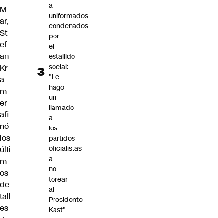
a
M
uniformados
ar,
condenados
St
por
ef
el
an
estallido
social:
Kr
"Le
a
hago
m
un
er
llamado
afi
a
nó
los
los
partidos
oficialistas
últi
a
m
no
os
torear
de
al
tall
Presidente
es
Kast"