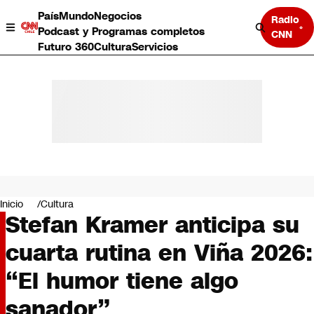
País
Mundo
Negocios
Radio
Podcast y Programas completos
CNN
Futuro 360
Cultura
Servicios
País
Mundo
Negocios
Inicio
Cultura
Stefan Kramer anticipa su
Deportes
Programas completos
cuarta rutina en Viña 2026:
Cultura
Servicios
“El humor tiene algo
Bits
CNN Data
sanador”
CNN tiempo