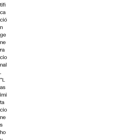
tifi
ca
ció
n
ge
ne
ra
cio
nal
.
“L
as
imi
ta
cio
ne
s
ho
y