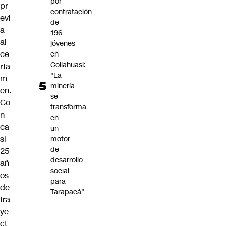
por
pr
contratación
evi
de
a
196
al
jóvenes
ce
en
Collahuasi:
rta
"La
m
minería
en.
se
Co
transforma
n
en
ca
un
si
motor
de
25
desarrollo
añ
social
os
para
de
Tarapacá"
tra
ye
ct