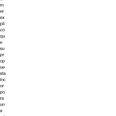
m
er
ex
pli
có
qu
e
su
pr
op
ue
sta
inc
or
po
ra
un
a