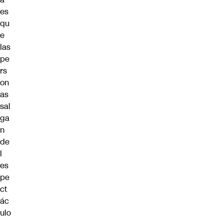
es
qu
e
las
pe
rs
on
as
sal
ga
n
de
l
es
pe
ct
ác
ulo