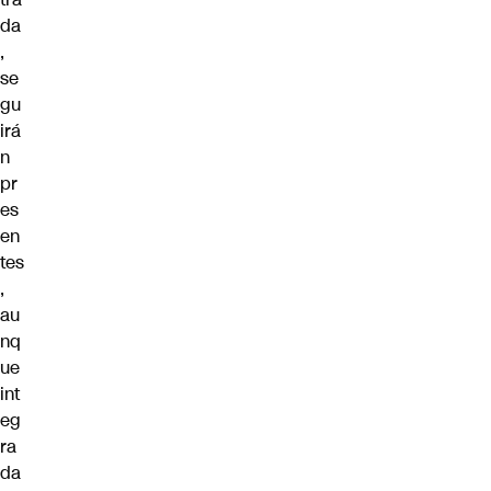
da
,
se
gu
irá
n
pr
es
en
tes
,
au
nq
ue
int
eg
ra
da