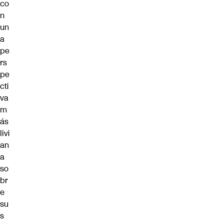
co
n
un
a
pe
rs
pe
cti
va
m
ás
livi
an
a
so
br
e
su
s