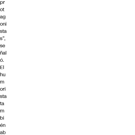
pr
ot
ag
oni
sta
s”,
se
ñal
ó.
El
hu
m
ori
sta
ta
m
bi
én
ab