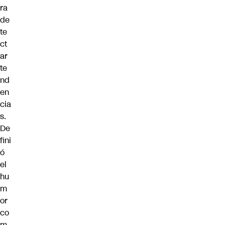
ra
de
te
ct
ar
te
nd
en
cia
s.
De
fini
ó
el
hu
m
or
co
m