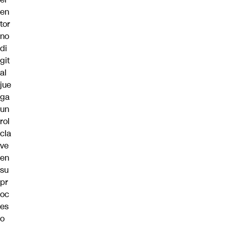
en
tor
no
di
git
al
jue
ga
un
rol
cla
ve
en
su
pr
oc
es
o