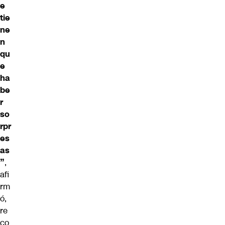
e
tie
ne
n
qu
e
ha
be
r
so
rpr
es
as
”
,
afi
rm
ó,
re
co