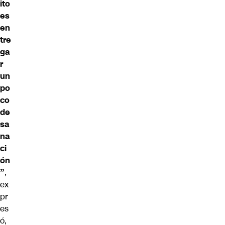
ito
es
en
tre
ga
r
un
po
co
de
sa
na
ci
ón
”
,
ex
pr
es
ó,