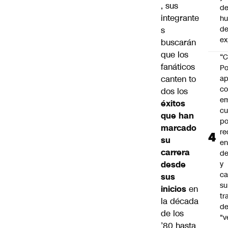
, sus
de
integrante
h
de
s
ex
buscarán
que los
“C
fanáticos
Po
canten to
ap
co
dos los
e
éxitos
cu
que han
po
marcado
re
su
en
carrera
de
desde
y
ca
sus
su
inicios
en
tr
la década
d
de los
"v
’80 hasta