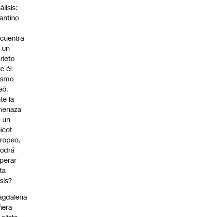
álisis:
fantino
cuentra
 un
rieto
e él
ismo
eó.
te la
menaza
 un
icot
ropeo,
odrá
perar
ta
isis?
agdalena
ñera