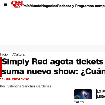
País
Mundo
Negocios
Podcast y Programas comp
País
Mundo
Inicio
Cultura
Negocios
Simply Red agota tickets
Deportes
suma nuevo show: ¿Cuánd
Programas completos
Cultura
Servicios
11- 03- 2024 17:41
Bits
Por
Valentina Sánchez Cárdenas
CNN Data
LO 
CNN tiempo
LEÍD
Futuro 360
“40th
Opinión