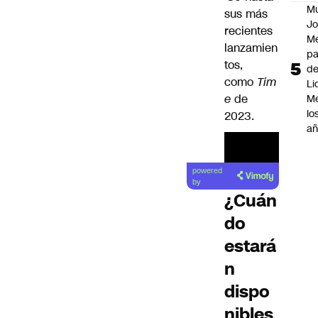
M
sus más
Jo
recientes
Me
lanzamien
p
tos,
d
como
Tim
Li
e
de
Me
lo
2023.
añ
powered
by
¿Cuán
do
estará
n
dispo
nibles