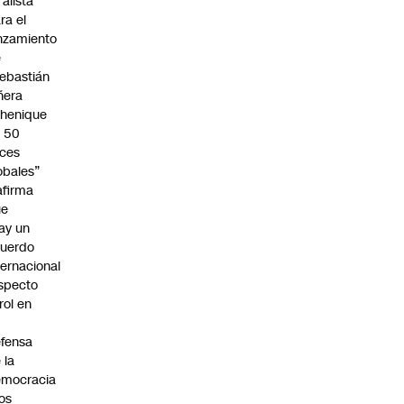
 alista
ra el
nzamiento
e
ebastián
ñera
henique
 50
ces
obales”
afirma
ue
ay un
uerdo
ternacional
specto
 rol en
fensa
 la
emocracia
los