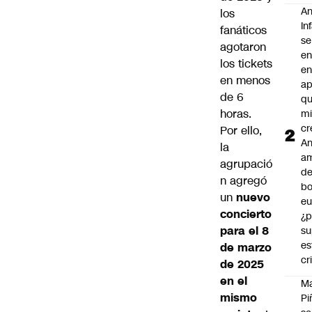
An
los
In
fanáticos
se
agotaron
en
los tickets
en
en menos
ap
de 6
qu
horas.
m
cr
Por ello,
An
la
a
agrupació
de
n agregó
bo
un
nuevo
eu
concierto
¿p
para el 8
su
es
de marzo
cr
de 2025
en el
M
mismo
Pi