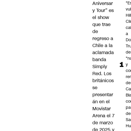
Aniversar
"E
vu
y Tour” es
Hil
el show
Cl
que trae
cal
de
a
regreso a
Do
Chile a la
Tr
aclamada
de
"n
banda
y
Simply
co
Red
. Los
re
británicos
de
se
Ca
presentar
Bl
án en el
co
pa
Movistar
de
Arena el
7
S
de marzo
Hu
de 2025
y