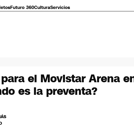
letos
Futuro 360
Cultura
Servicios
 para el Movistar Arena e
o es la preventa?
MÁS
O