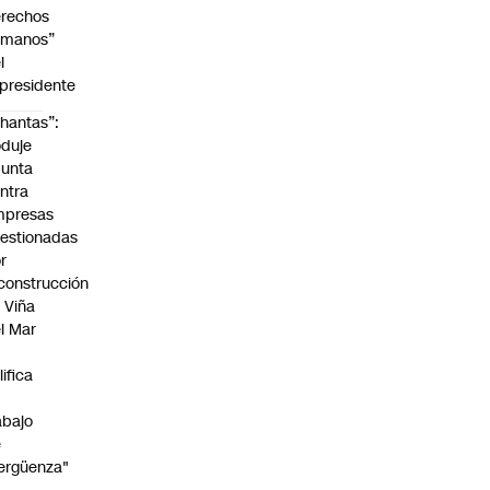
rechos
umanos”
l
presidente
hantas”:
duje
unta
ntra
mpresas
estionadas
r
construcción
 Viña
l Mar
lifica
abajo
e
ergüenza"