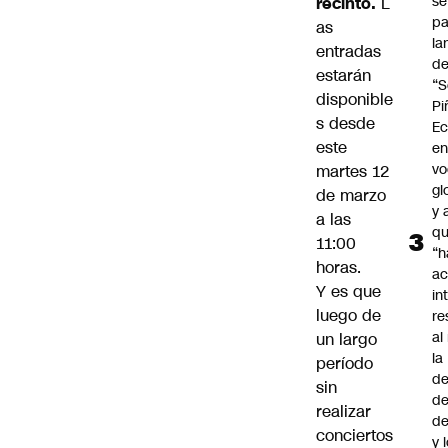
se
recinto.
L
pa
as
la
entradas
d
estarán
“S
disponible
Pi
s desde
Ec
este
en
vo
martes 12
gl
de marzo
y 
a las
q
11:00
“h
horas.
ac
Y es que
in
luego de
re
al
un largo
la
período
de
sin
de
realizar
d
conciertos
y 