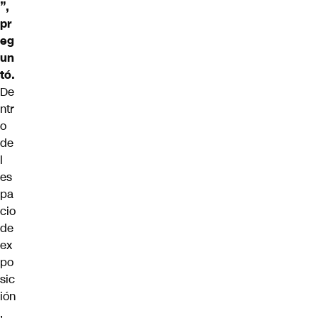
”,
pr
eg
un
tó.
De
ntr
o
de
l
es
pa
cio
de
ex
po
sic
ión
,