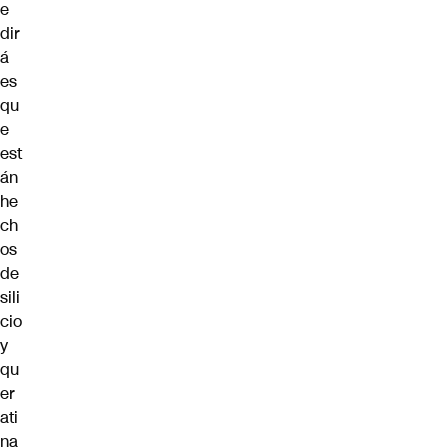
e
dir
á
es
qu
e
est
án
he
ch
os
de
sili
cio
y
qu
er
ati
na