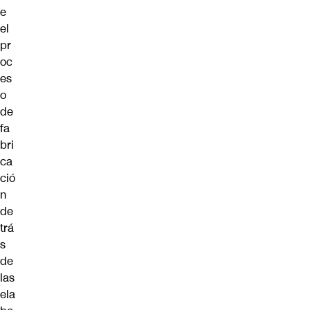
e
el
pr
oc
es
o
de
fa
bri
ca
ció
n
de
trá
s
de
las
ela