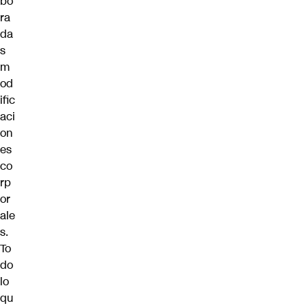
bo
ra
da
s
m
od
ific
aci
on
es
co
rp
or
ale
s.
To
do
lo
qu