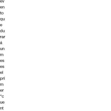
ev
en
to
qu
e
du
rar
á
un
m
es
es
el
pri
m
er
“c
ue
nt