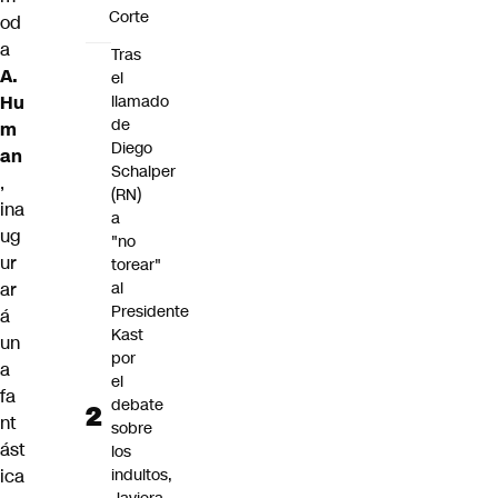
Corte
od
a
Tras
A.
el
Hu
llamado
de
m
Diego
an
Schalper
,
(RN)
ina
a
ug
"no
ur
torear"
ar
al
Presidente
á
Kast
un
por
a
el
fa
debate
nt
sobre
ást
los
ica
indultos,