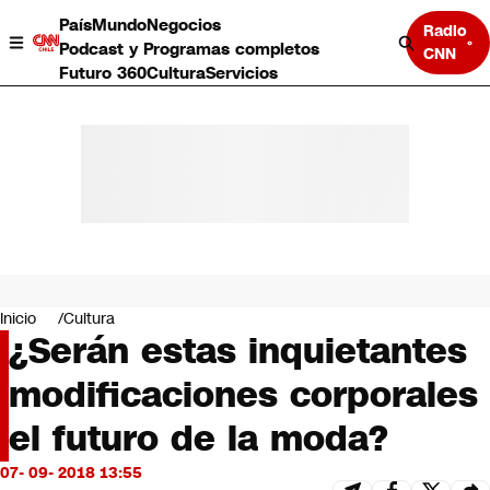
País
Mundo
Negocios
Radio
Podcast y Programas completos
CNN
Futuro 360
Cultura
Servicios
País
Mundo
Negocios
Inicio
Cultura
¿Serán estas inquietantes
Deportes
Programas completos
modificaciones corporales
Cultura
Servicios
el futuro de la moda?
Bits
CNN Data
07- 09- 2018 13:55
CNN tiempo