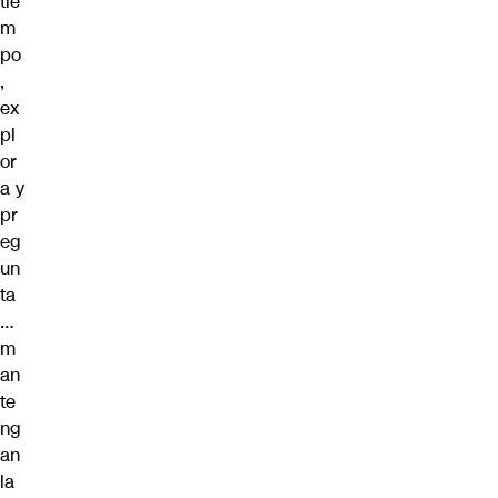
tie
m
po
,
ex
pl
or
a y
pr
eg
un
ta
…
m
an
te
ng
an
la