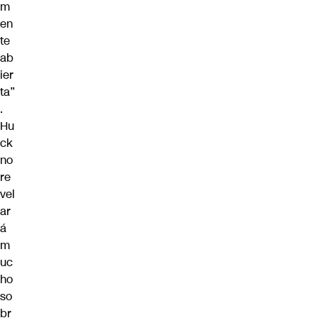
m
en
te
ab
ier
ta”
.
Hu
ck
no
re
vel
ar
á
m
uc
ho
so
br