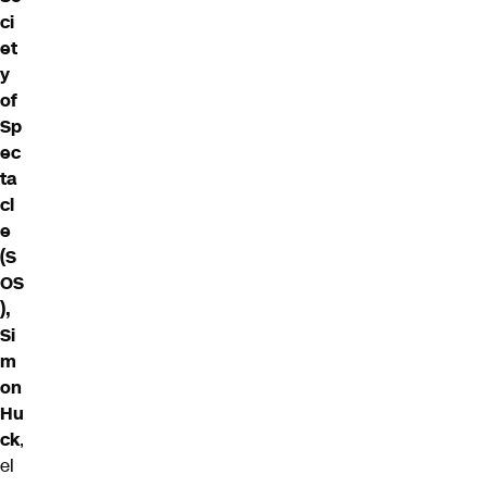
ci
et
y
of
Sp
ec
ta
cl
e
(S
OS
),
Si
m
on
Hu
ck
,
el