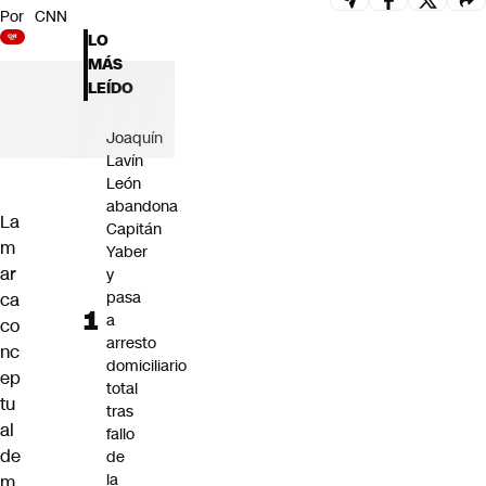
Por
CNN
Futuro 360
LO
Opinión
MÁS
LEÍDO
Joaquín
Lavín
León
abandona
La
Capitán
m
Yaber
ar
y
pasa
ca
a
co
arresto
nc
domiciliario
ep
total
tu
tras
al
fallo
de
de
la
m