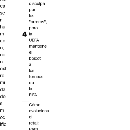
disculpa
ca
por
se
los
r
"errores",
hu
pero
m
la
UEFA
an
mantiene
o,
el
co
boicot
n
a
ext
los
re
torneos
mi
de
la
da
FIFA
de
s
Cómo
m
evoluciona
od
el
retail:
ific
Paris