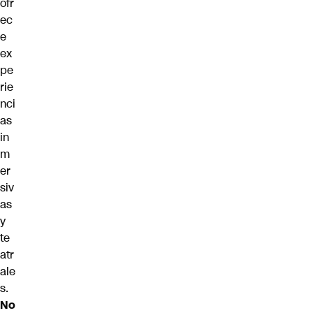
ofr
ec
e
ex
pe
rie
nci
as
in
m
er
siv
as
y
te
atr
ale
s.
No