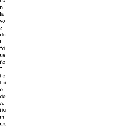
co
n
la
vo
z
de
l
“d
ue
ño
”
fic
tici
o
de
A.
Hu
m
an,