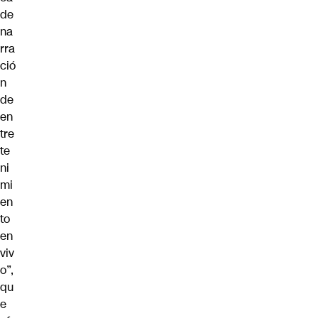
de
na
rra
ció
n
de
en
tre
te
ni
mi
en
to
en
viv
o”,
qu
e