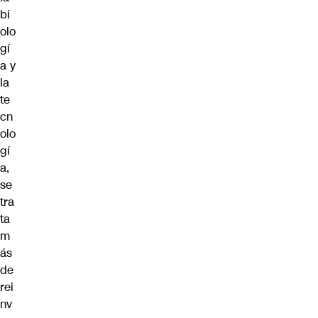
bi
olo
gí
a y
la
te
cn
olo
gí
a,
se
tra
ta
m
ás
de
rei
nv