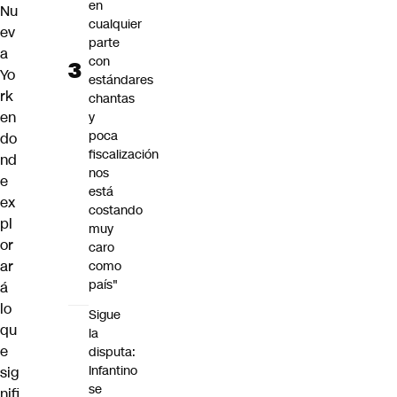
en
Nu
cualquier
ev
parte
a
con
Yo
estándares
rk
chantas
en
y
poca
do
fiscalización
nd
nos
e
está
ex
costando
pl
muy
or
caro
ar
como
país"
á
lo
Sigue
qu
la
e
disputa:
Infantino
sig
se
nifi