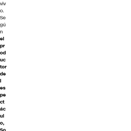
viv
o.
Se
gú
n
el
pr
od
uc
tor
de
l
es
pe
ct
ác
ul
o,
So