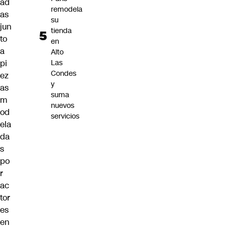
ad
remodela
as
su
jun
tienda
to
en
a
Alto
pi
Las
Condes
ez
y
as
suma
m
nuevos
od
servicios
ela
da
s
po
r
ac
tor
es
en