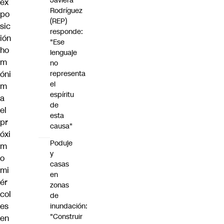
Javiera
ex
Rodríguez
po
(REP)
sic
responde:
ión
"Ese
ho
lenguaje
m
no
óni
representa
el
m
espíritu
a
de
el
esta
pr
causa"
óxi
Poduje
m
y
o
casas
mi
en
ér
zonas
col
de
es
inundación:
"Construir
en