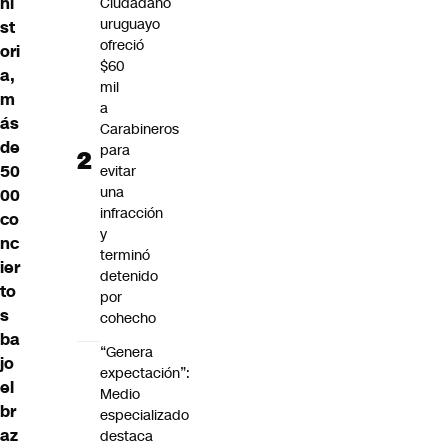
hi
Ciudadano
uruguayo
st
ofreció
ori
$60
a,
mil
m
a
ás
Carabineros
de
para
50
evitar
una
00
infracción
co
y
nc
terminó
ier
detenido
to
por
s
cohecho
ba
“Genera
jo
expectación”:
el
Medio
br
especializado
az
destaca