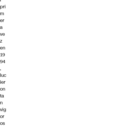
pri
m
er
a
ve
z
en
19
94
,
luc
ier
on
ta
n
vig
or
os