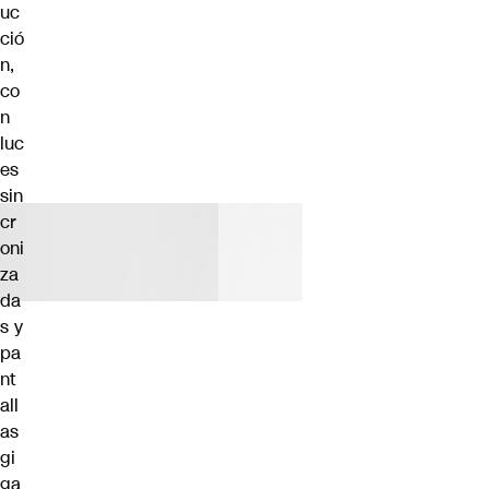
uc
ció
n,
co
n
luc
es
sin
cr
oni
za
da
s y
pa
nt
all
as
gi
ga