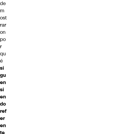
de
m
ost
rar
on
po
r
qu
é
si
gu
en
si
en
do
ref
er
en
te