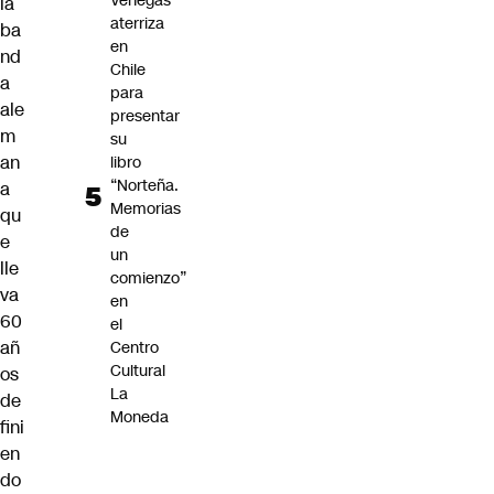
Venegas
la
aterriza
ba
en
nd
Chile
a
para
ale
presentar
m
su
an
libro
“Norteña.
a
Memorias
qu
de
e
un
lle
comienzo”
va
en
60
el
añ
Centro
Cultural
os
La
de
Moneda
fini
en
do