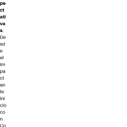
pe
ct
ati
va
s
.
De
sd
e
el
im
pa
ct
an
te
ini
cio
co
n
Co