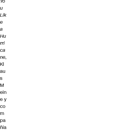
Yo
u
Lik
e
a
Hu
rri
ca
ne
,
Kl
au
s
M
ein
e y
co
m
pa
ñía