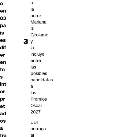
a
o
la
en
actriz
83
Mariana
pa
di
ís
Girolamo
es
y
dif
la
incluye
er
entre
en
las
te
posibles
s
candidatas
int
a
er
los
pr
Premios
Oscar
et
2027
ad
os
UDI
a
entrega
tra
al