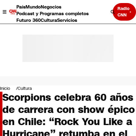
País
Mundo
Negocios
Radio
Podcast y Programas completos
CNN
Futuro 360
Cultura
Servicios
País
Mundo
Negocios
Inicio
Cultura
Scorpions celebra 60 años
Deportes
Programas completos
de carrera con show épico
Cultura
Servicios
en Chile: “Rock You Like a
Bits
CNN Data
Hurricane” retumba en el
CNN tiempo