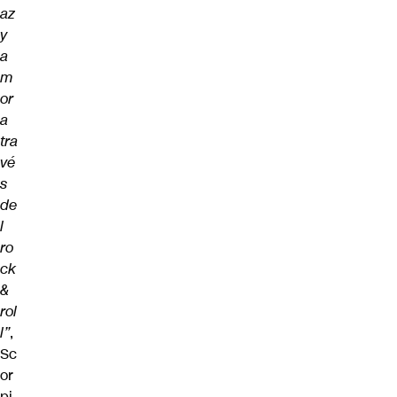
az
y
a
m
or
a
tra
vé
s
de
l
ro
ck
&
rol
l”
,
Sc
or
pi