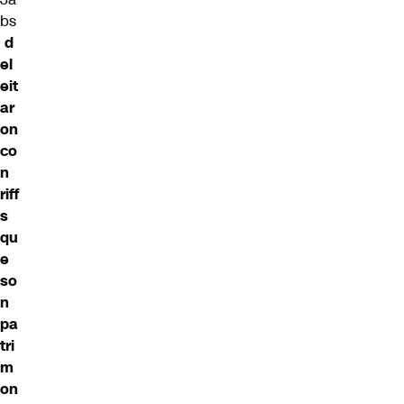
bs
d
el
eit
ar
on
co
n
riff
s
qu
e
so
n
pa
tri
m
on