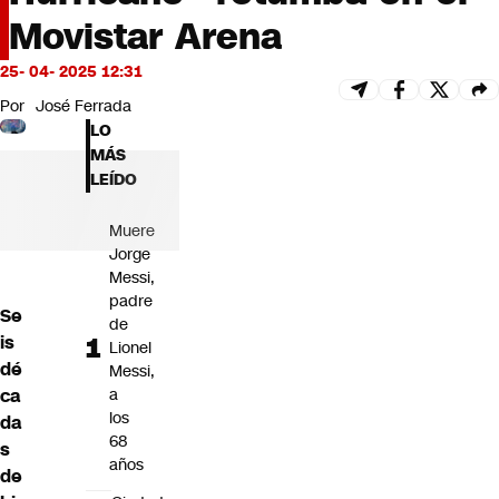
Futuro 360
Movistar Arena
Opinión
25- 04- 2025 12:31
Por
José Ferrada
LO
MÁS
LEÍDO
Muere
Jorge
Messi,
padre
Se
de
is
Lionel
dé
Messi,
ca
a
los
da
68
s
años
de