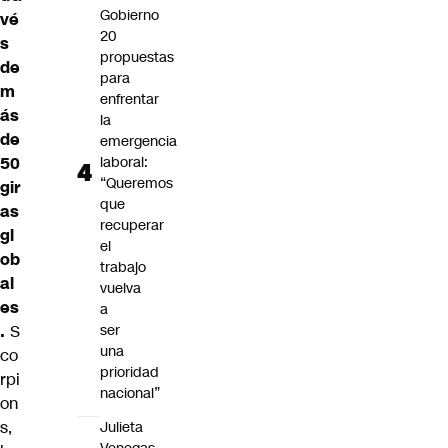
Gobierno
vé
20
s
propuestas
de
para
m
enfrentar
ás
la
de
emergencia
50
laboral:
“Queremos
gir
que
as
recuperar
gl
el
ob
trabajo
al
vuelva
es
a
.
S
ser
una
co
prioridad
rpi
nacional”
on
s,
Julieta