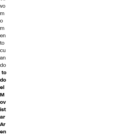
vo
m
o
m
en
to
cu
an
do
to
do
el
M
ov
ist
ar
Ar
en