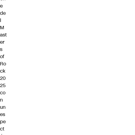
e
de
l
M
ast
er
s
of
Ro
ck
20
25
co
n
un
es
pe
ct