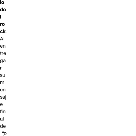
io
de
l
ro
ck
.
Al
en
tre
ga
r
su
m
en
saj
e
fin
al
de
“p