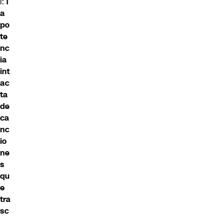
l:
l
a
po
te
nc
ia
int
ac
ta
de
ca
nc
io
ne
s
qu
e
tra
sc