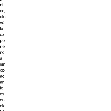
nt
es,
ele
vó
la
ex
pe
rie
nci
a
sin
op
ac
ar
lo
es
en
cia