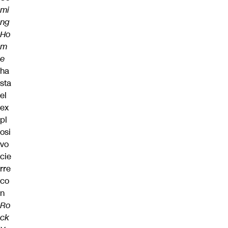
mi
ng
Ho
m
e
ha
sta
el
ex
pl
osi
vo
cie
rre
co
n
Ro
ck