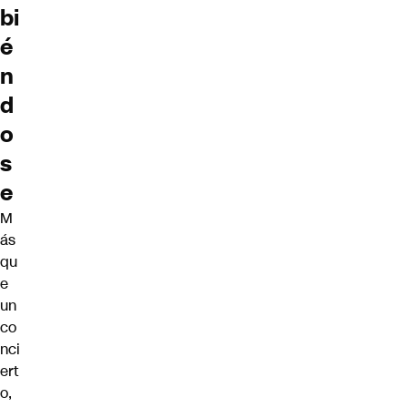
bi
é
n
d
o
s
e
M
ás
qu
e
un
co
nci
ert
o,