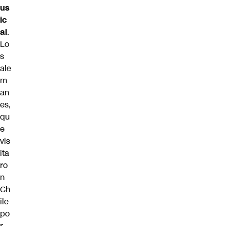
us
ic
al
.
Lo
s
ale
m
an
es,
qu
e
vis
ita
ro
n
Ch
ile
po
r