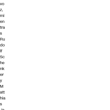
vo
z,
mi
en
tra
s
Ru
do
lf
Sc
he
nk
er
y
M
att
hia
s
Ja