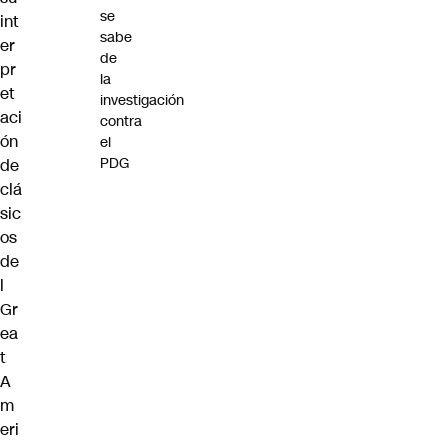
se
int
sabe
er
de
pr
la
et
investigación
aci
contra
ón
el
PDG
de
clá
sic
os
de
l
Gr
ea
t
A
m
eri