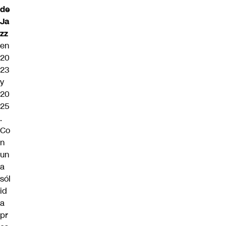
de
Ja
zz
en
20
23
y
20
25
.
Co
n
un
a
sól
id
a
pr