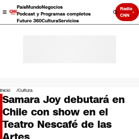
País
Mundo
Negocios
Radio
Podcast y Programas completos
CNN
Futuro 360
Cultura
Servicios
País
Mundo
Negocios
Inicio
Cultura
Samara Joy debutará en
Deportes
Programas completos
Chile con show en el
Cultura
Servicios
Teatro Nescafé de las
Bits
CNN Data
Artes
CNN tiempo