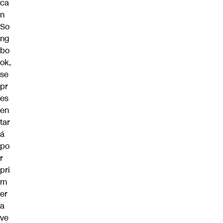
ca
n
So
ng
bo
ok,
se
pr
es
en
tar
á
po
r
pri
m
er
a
ve