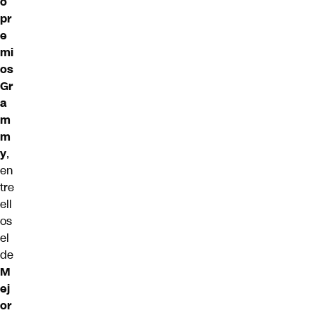
o
pr
e
mi
os
Gr
a
m
m
y
,
en
tre
ell
os
el
de
M
ej
or