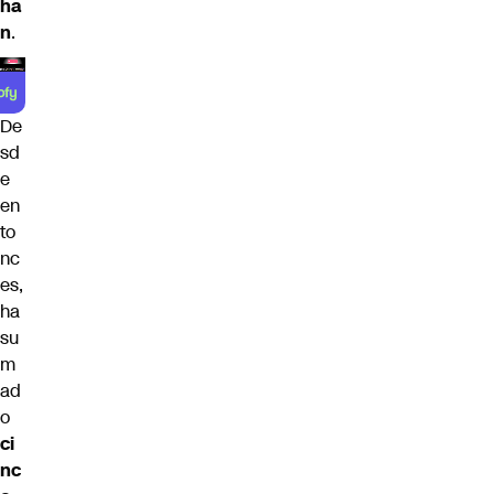
ha
n
.
De
sd
e
en
to
nc
es,
ha
su
m
ad
o
ci
nc