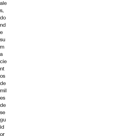
ale
s,
do
nd
e
su
m
a
cie
nt
os
de
mil
es
de
se
gu
id
or