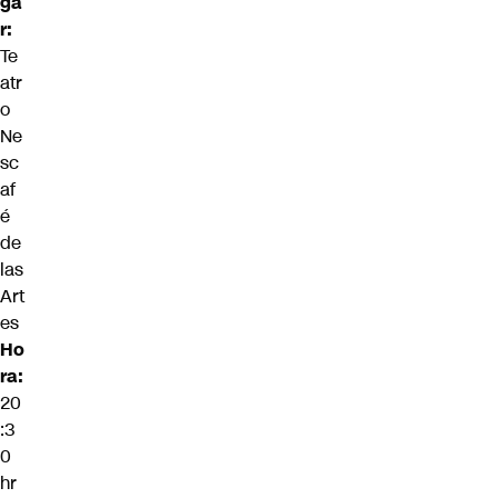
ga
r:
Te
atr
o
Ne
sc
af
é
de
las
Art
es
Ho
ra:
20
:3
0
hr