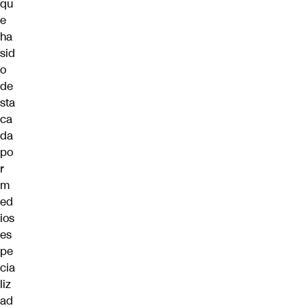
qu
e
ha
sid
o
de
sta
ca
da
po
r
m
ed
ios
es
pe
cia
liz
ad