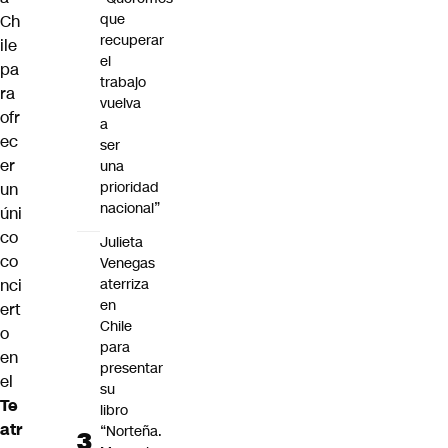
que
Ch
recuperar
ile
el
pa
trabajo
ra
vuelva
ofr
a
ec
ser
er
una
prioridad
un
nacional”
úni
co
Julieta
co
Venegas
aterriza
nci
en
ert
Chile
o
para
en
presentar
el
su
Te
libro
atr
“Norteña.