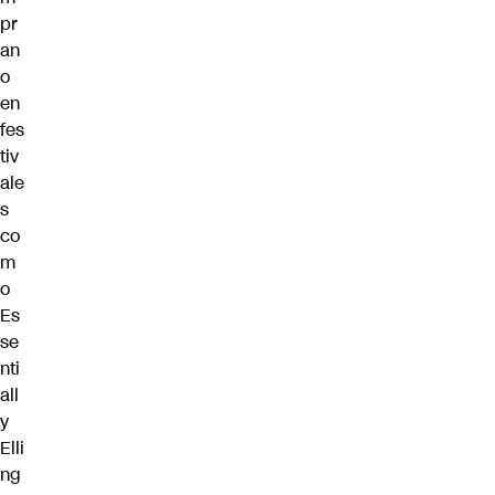
pr
an
o
en
fes
tiv
ale
s
co
m
o
Es
se
nti
all
y
Elli
ng