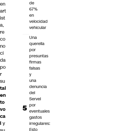
de
en
67%
art
en
ist
velocidad
a,
vehicular
re
Una
co
querella
no
por
ci
presuntas
da
firmas
po
falsas
r
y
una
su
denuncia
tal
del
en
Servel
to
por
vo
eventuales
ca
gastos
l
y
irregulares:
Esto
su