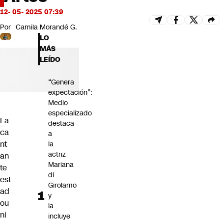
Futuro 360
12- 05- 2025 07:39
Opinión
Por
Camila Morandé G.
LO
MÁS
LEÍDO
“Genera
expectación”:
Medio
especializado
La
destaca
ca
a
nt
la
actriz
an
Mariana
te
di
est
Girolamo
ad
y
ou
la
ni
incluye