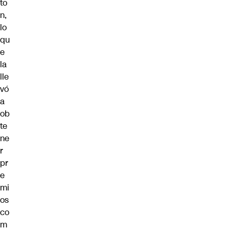
to
n,
lo
qu
e
la
lle
vó
a
ob
te
ne
r
pr
e
mi
os
co
m