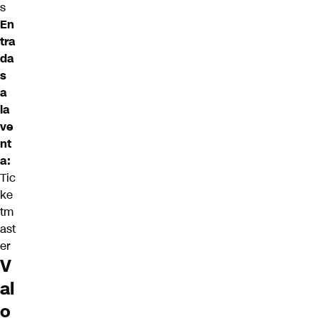
s
En
tra
da
s
a
la
ve
nt
a:
Tic
ke
tm
ast
er
V
al
o