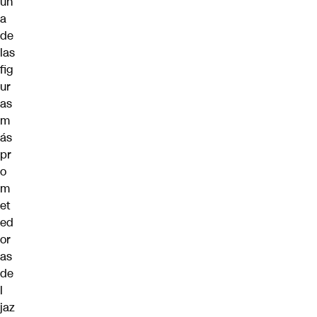
un
a
de
las
fig
ur
as
m
ás
pr
o
m
et
ed
or
as
de
l
jaz