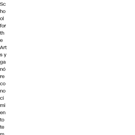
Sc
ho
ol
for
th
e
Art
s y
ga
nó
re
co
no
ci
mi
en
to
te
m