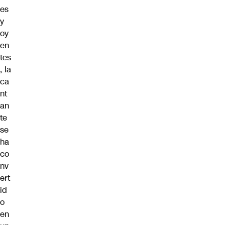
es
y
oy
en
tes
, la
ca
nt
an
te
se
ha
co
nv
ert
id
o
en