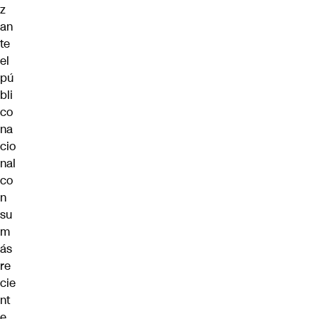
z
an
te
el
pú
bli
co
na
cio
nal
co
n
su
m
ás
re
cie
nt
e