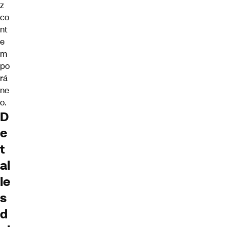
z
co
nt
e
m
po
rá
ne
o.
D
e
t
al
le
s
d