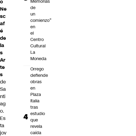
Memorias
o
de
Ne
un
sc
comienzo”
af
en
é
el
de
Centro
la
Cultural
La
s
Moneda
Ar
te
Orrego
s
defiende
de
obras
en
Sa
Plaza
nti
Italia
ag
tras
o.
estudio
Es
que
ta
revela
jov
caída