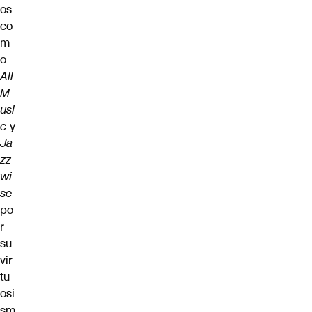
os
co
m
o
All
M
usi
c
y
Ja
zz
wi
se
po
r
su
vir
tu
osi
sm