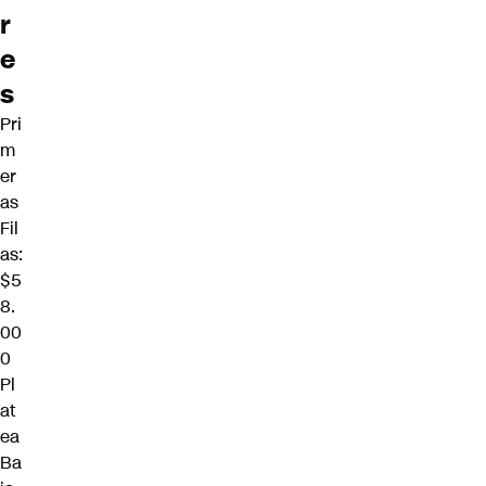
r
e
s
Pri
m
er
as
Fil
as:
$5
8.
00
0
Pl
at
ea
Ba