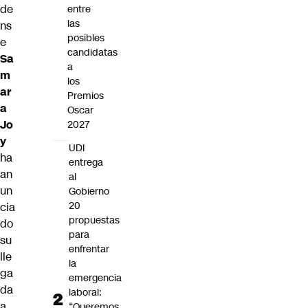
de
entre
las
ns
posibles
e
candidatas
Sa
a
m
los
ar
Premios
a
Oscar
Jo
2027
y
UDI
ha
entrega
an
al
un
Gobierno
20
cia
propuestas
do
para
su
enfrentar
lle
la
ga
emergencia
da
laboral:
a
“Queremos