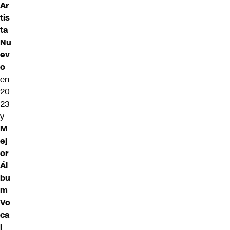
Ar
tis
ta
Nu
ev
o
en
20
23
y
M
ej
or
Ál
bu
m
Vo
ca
l