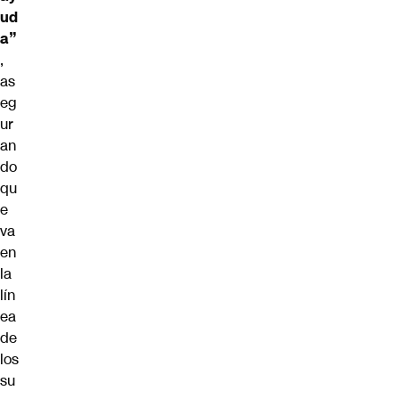
ud
a”
,
as
eg
ur
an
do
qu
e
va
en
la
lín
ea
de
los
su