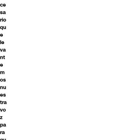
ce
sa
rio
qu
e
le
va
nt
e
m
os
nu
es
tra
vo
z
pa
ra
qu