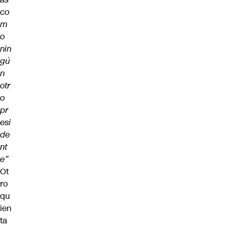
co
m
o
nin
gú
n
otr
o
pr
esi
de
nt
e”
Ot
ro
qu
ien
ta