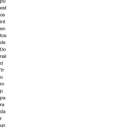
pu
est
os
int
en
tos
de
Do
nal
d
Tr
u
m
p
pa
ra
da
r
un