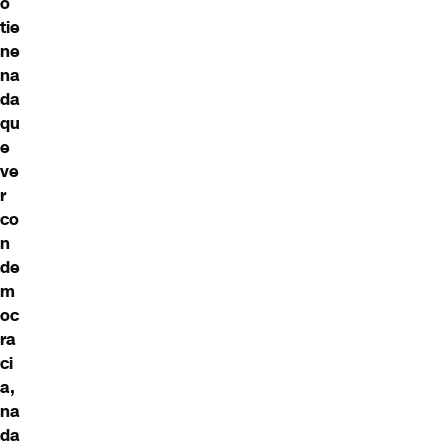
o
tie
ne
na
da
qu
e
ve
r
co
n
de
m
oc
ra
ci
a,
na
da