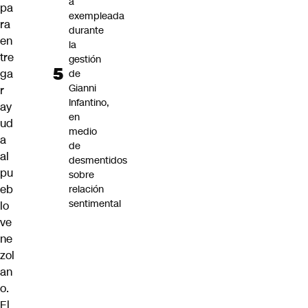
a
pa
exempleada
ra
durante
en
la
tre
gestión
ga
de
Gianni
r
Infantino,
ay
en
ud
medio
a
de
al
desmentidos
pu
sobre
eb
relación
sentimental
lo
ve
ne
zol
an
o.
El