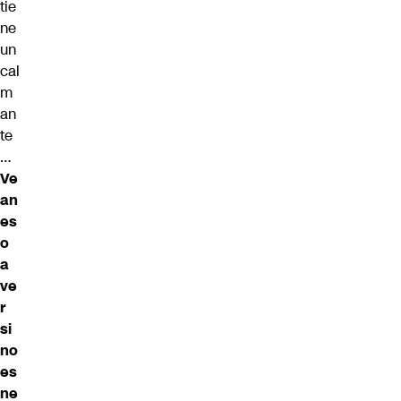
tie
ne
un
cal
m
an
te
…
Ve
an
es
o
a
ve
r
si
no
es
ne