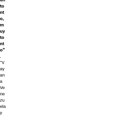
to
nt
o,
m
uy
to
nt
o”
.
“V
ay
an
a
Ve
ne
zu
ela
y