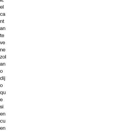
el
ca
nt
an
te
ve
ne
zol
an
o
dij
o
qu
e
si
en
cu
en