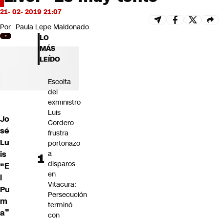
Futuro 360
21- 02- 2019 21:07
Opinión
Por
Paula Lepe Maldonado
LO
MÁS
LEÍDO
Escolta
del
exministro
Luis
Jo
Cordero
sé
frustra
Lu
portonazo
is
a
disparos
“E
en
l
Vitacura:
Pu
Persecución
m
terminó
a”
con