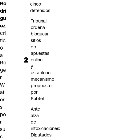
Ro
cinco
drí
detenidos
gu
Tribunal
ez
ordena
cri
bloquear
tic
sitios
de
ó
apuestas
a
online
Ro
y
ge
establece
r
mecanismo
W
propuesto
at
por
Subtel
er
s
Ante
po
alza
r
de
intoxicaciones:
su
Diputados
s