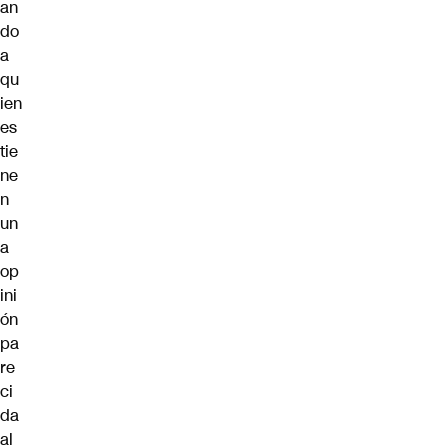
an
do
a
qu
ien
es
tie
ne
n
un
a
op
ini
ón
pa
re
ci
da
al