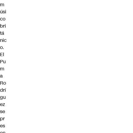
m
úsi
co
bri
tá
nic
o.
El
Pu
m
a
Ro
drí
gu
ez
se
pr
es
en