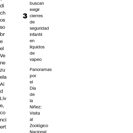
buscan
di
exigir
ch
cierres
os
de
so
seguridad
br
infantil
en
e
líquidos
el
de
Ve
vapeo
ne
zu
Panoramas
por
ela
el
Ai
Día
d
de
Liv
la
e
,
Niñez:
co
Visita
nci
al
Zoológico
ert
Nacional