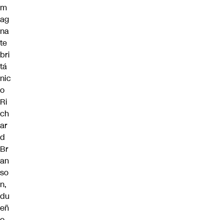
m
ag
na
te
bri
tá
nic
o
Ri
ch
ar
d
Br
an
so
n,
du
eñ
o