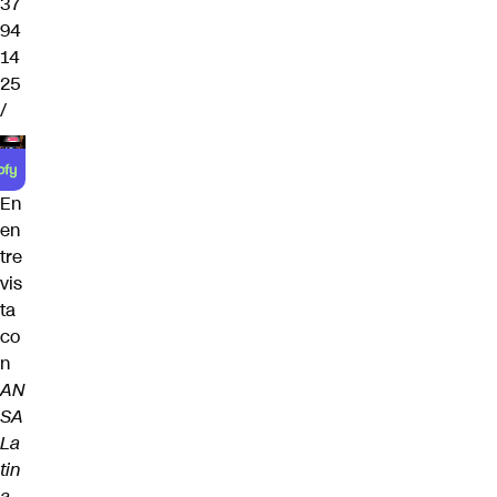
37
94
14
25
/
En
en
tre
vis
ta
co
n
AN
SA
La
tin
a
,