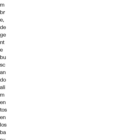
m
br
e,
de
ge
nt
e
bu
sc
an
do
ali
m
en
tos
en
los
ba
su