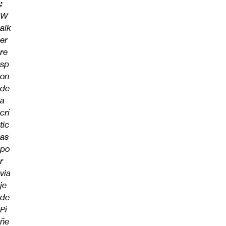
:
W
alk
er
re
sp
on
de
a
crí
tic
as
po
r
via
je
de
Pi
ñe