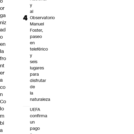
o
y
or
al
ga
Observatorio
niz
Manuel
ad
Foster,
o
paseo
en
en
teleférico
la
y
fro
seis
nt
lugares
er
para
a
disfrutar
co
de
la
n
naturaleza
Co
lo
UEFA
m
confirma
un
bi
pago
a