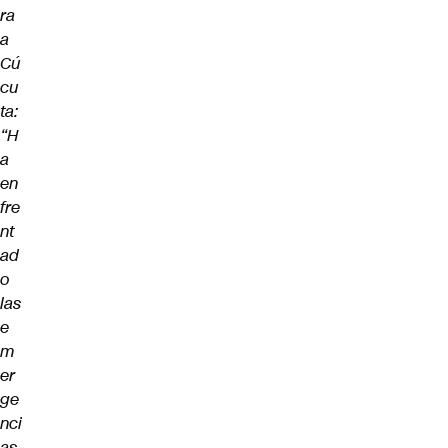
ra
a
Cú
cu
ta:
“H
a
en
fre
nt
ad
o
las
e
m
er
ge
nci
as