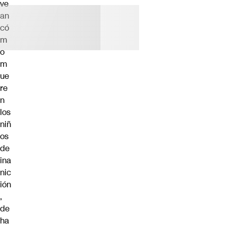
ve
an
có
m
o
m
ue
re
n
los
niñ
os
de
ina
nic
ión
,
de
ha