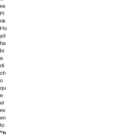
ex
Pi
nk
Flo
yd
ha
bí
a
di
ch
o
qu
e
el
ev
en
to
“n