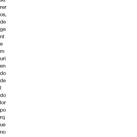
rer
os,
de
ge
nt
e
m
uri
en
do
de
l
do
lor
po
rq
ue
no