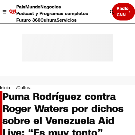
País
Mundo
Negocios
Radio
Podcast y Programas completos
CNN
Futuro 360
Cultura
Servicios
País
Mundo
Negocios
Inicio
Cultura
Puma Rodríguez contra
Deportes
Programas completos
Roger Waters por dichos
Cultura
Servicios
sobre el Venezuela Aid
Bits
CNN Data
Live: “Es muy tonto”
CNN tiempo