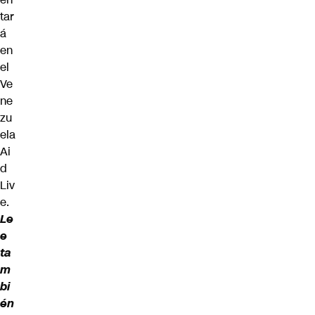
tar
á
en
el
Ve
ne
zu
ela
Ai
d
Liv
e.
Le
e
ta
m
bi
én