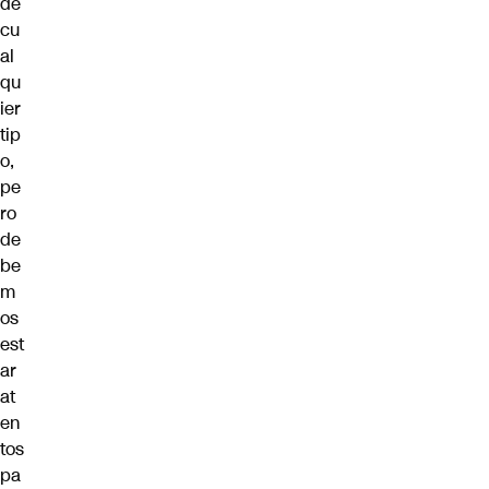
de
cu
al
qu
ier
tip
o,
pe
ro
de
be
m
os
est
ar
at
en
tos
pa