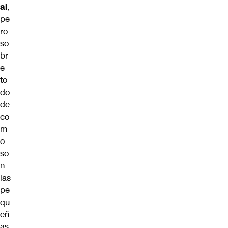
al
,
pe
ro
so
br
e
to
do
de
co
m
o
so
n
las
pe
qu
eñ
as