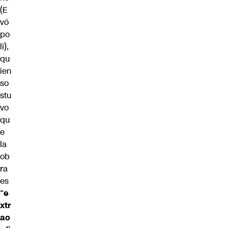
(E
vó
po
li),
qu
ien
so
stu
vo
qu
e
la
ob
ra
es
“
e
xtr
ao