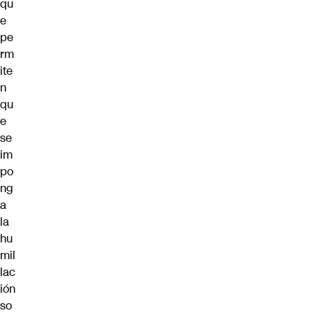
qu
e
pe
rm
ite
n
qu
e
se
im
po
ng
a
la
hu
mil
lac
ión
so