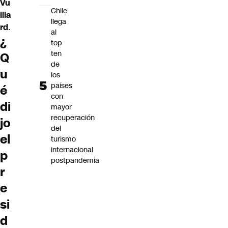
Vu
Chile
illa
llega
rd
.
al
¿
top
ten
Q
de
u
los
países
é
con
di
mayor
recuperación
jo
del
el
turismo
internacional
p
postpandemia
r
e
si
d