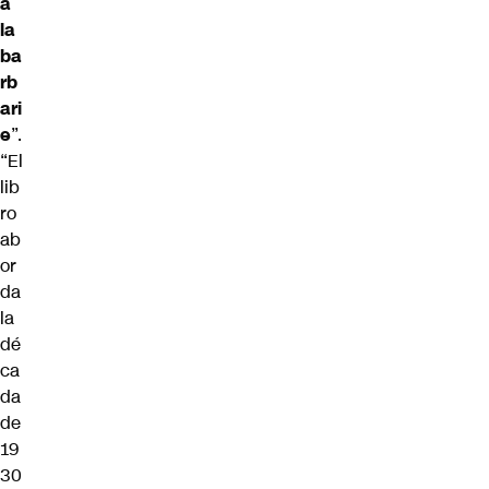
a
la
ba
rb
ari
e
”.
“El
lib
ro
ab
or
da
la
dé
ca
da
de
19
30