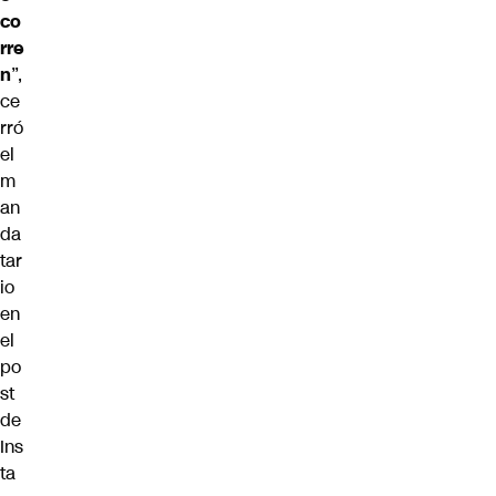
co
rre
n
”,
ce
rró
el
m
an
da
tar
io
en
el
po
st
de
Ins
ta