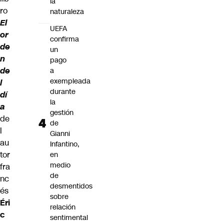
la
ro
naturaleza
El
UEFA
or
confirma
de
un
n
pago
de
a
exempleada
l
durante
dí
la
a
gestión
de
de
l
Gianni
au
Infantino,
tor
en
medio
fra
de
nc
desmentidos
és
sobre
Éri
relación
c
sentimental