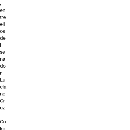
,
en
tre
ell
os
de
l
se
na
do
r
Lu
cia
no
Cr
uz
-
Co
ke