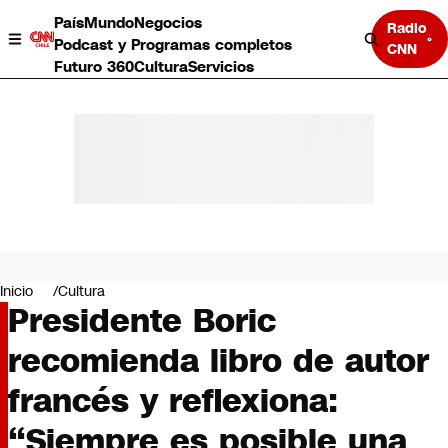
País
Mundo
Negocios
Radio
Podcast y Programas completos
CNN
Futuro 360
Cultura
Servicios
País
Mundo
Negocios
Inicio
Cultura
Presidente Boric
Deportes
Programas completos
recomienda libro de autor
Cultura
Servicios
francés y reflexiona:
Bits
CNN Data
“Siempre es posible una
CNN tiempo