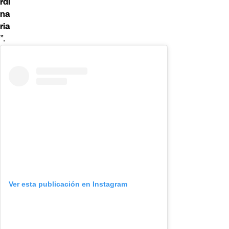
rdi
na
ria
”.
Ver esta publicación en Instagram