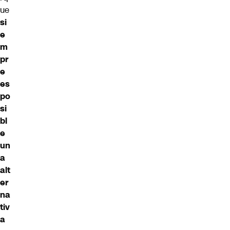
ue
si
e
m
pr
e
es
po
si
bl
e
un
a
alt
er
na
tiv
a