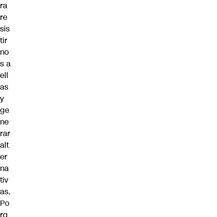
ra
re
sis
tir
no
s a
ell
as
y
ge
ne
rar
alt
er
na
tiv
as.
Po
rq