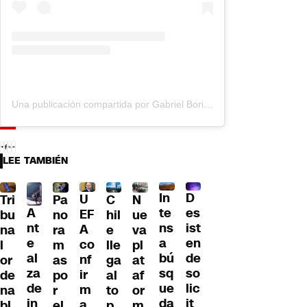
Una publicación compartida por Gabriel Boric Font (@gabrielboric)
LEE TAMBIÉN
D
In
U
Tri
Pa
C
N
A
es
te
EF
bu
no
hil
ue
nt
ist
ns
A
na
ra
e
va
e
en
a
co
l
m
lle
pl
al
de
bú
nf
or
as
ga
at
za
so
sq
ir
de
po
al
af
de
lic
ue
m
na
r
to
or
in
it
da
a
bl
el
p
m