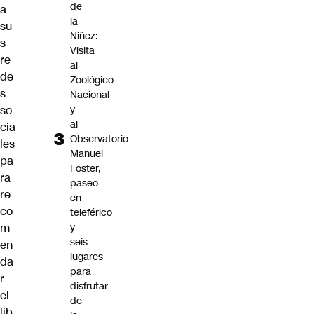
de
a
la
su
Niñez:
s
Visita
re
al
de
Zoológico
s
Nacional
y
so
al
cia
Observatorio
les
Manuel
pa
Foster,
ra
paseo
re
en
co
teleférico
y
m
seis
en
lugares
da
para
r
disfrutar
el
de
lib