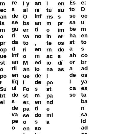
re
e:
Es
an
m
l y
l
en
s
D
to
ni
ec
al
tu
su
de
oc
se
Inf
an
O
ris
s
se
u
sa
an
is
bs
m
pr
gu
m
be
ti
m
er
o
im
ri
en
ha
no
o
va
in
er
da
to
st
,
pr
to
te
os
d
s
a
en
op
ri
rn
do
inf
co
ah
m
ue
o
ac
s
an
br
or
ed
st
M
io
dí
til
ad
a
io
o
an
na
as
en
os
de
de
po
ue
l
líq
ya
l
de
r
l
po
ui
es
ca
s
Su
Fo
st
do
ta
so
m
bt
st
pa
s
ba
en
el
er,
nd
de
n
ti
pa
e
va
sa
do
se
mi
pe
ld
s
o
a
o
ad
so
en