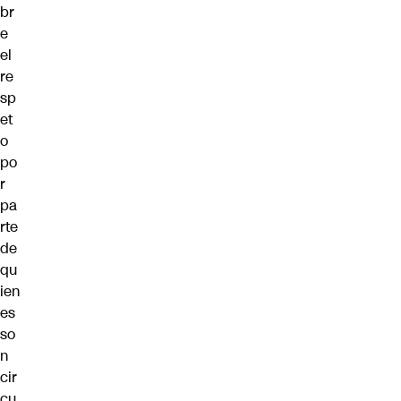
br
e
el
re
sp
et
o
po
r
pa
rte
de
qu
ien
es
so
n
cir
cu