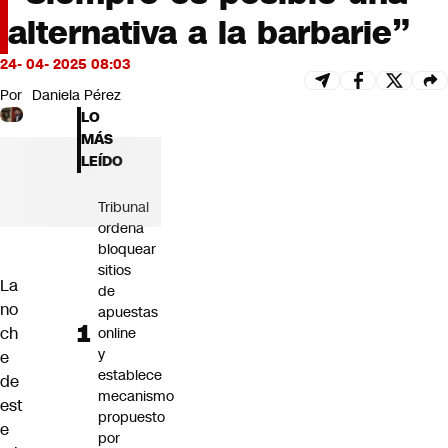
Futuro 360
alternativa a la barbarie”
Opinión
24- 04- 2025 08:03
Por
Daniela Pérez
LO
MÁS
LEÍDO
Tribunal
ordena
bloquear
sitios
La
de
no
apuestas
ch
online
y
e
establece
de
mecanismo
est
propuesto
e
por