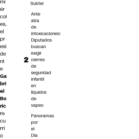
mi
Subtel
ér
Ante
col
alza
es,
de
el
intoxicaciones:
pr
Diputados
esi
buscan
exigir
de
cierres
nt
de
e
seguridad
Ga
infantil
bri
en
el
líquidos
Bo
de
vapeo
ric
re
Panoramas
cu
por
rri
el
Día
ó