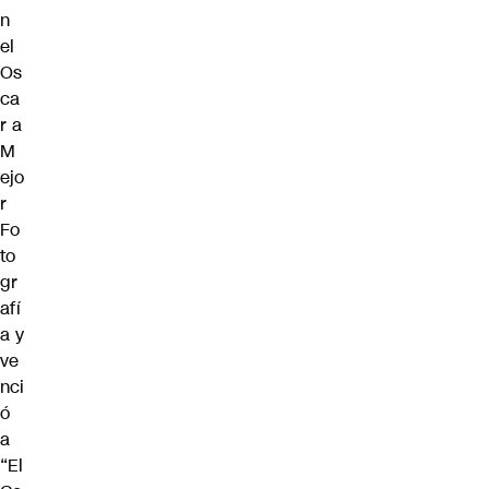
n
el
Os
ca
r a
M
ejo
r
Fo
to
gr
afí
a y
ve
nci
ó
a
“El