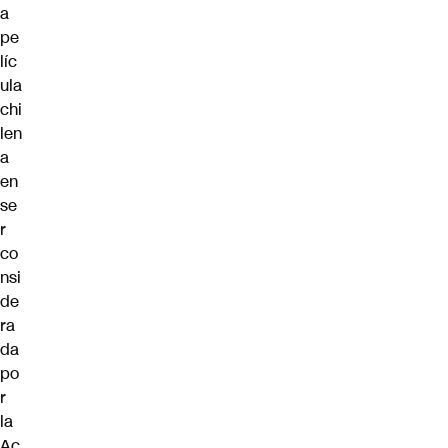
a
pe
líc
ula
chi
len
a
en
se
r
co
nsi
de
ra
da
po
r
la
Ac