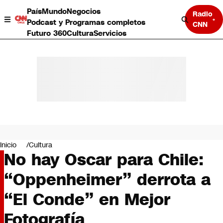
País
Mundo
Negocios
Radio
Podcast y Programas completos
CNN
Futuro 360
Cultura
Servicios
País
Mundo
Negocios
Inicio
Cultura
No hay Oscar para Chile:
Deportes
Programas completos
“Oppenheimer” derrota a
Cultura
Servicios
“El Conde” en Mejor
Bits
CNN Data
Fotografía
CNN tiempo