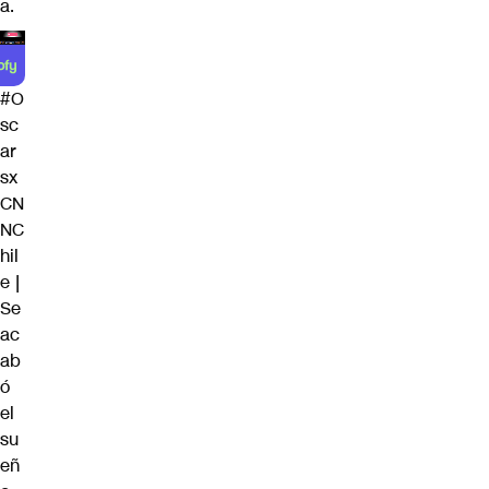
a.
#O
sc
ar
sx
CN
NC
hil
e
|
Se
ac
ab
ó
el
su
eñ