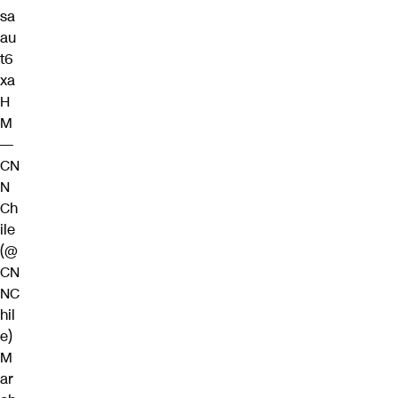
sa
au
t6
xa
H
M
—
CN
N
Ch
ile
(@
CN
NC
hil
e)
M
ar