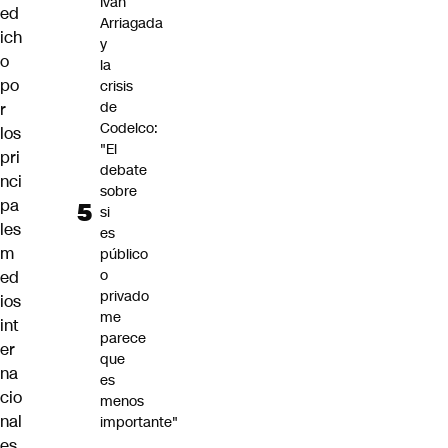
Iván
ed
Arriagada
ich
y
o
la
po
crisis
de
r
Codelco:
los
"El
pri
debate
nci
sobre
pa
si
les
es
m
público
o
ed
privado
ios
me
int
parece
er
que
na
es
cio
menos
nal
importante"
es