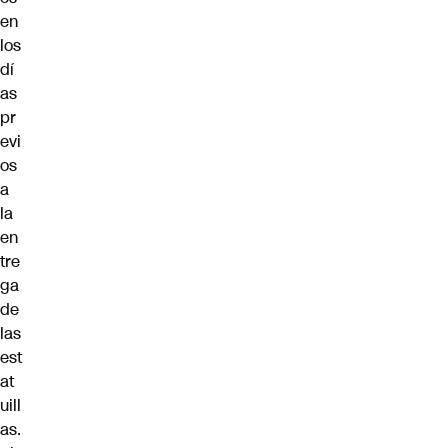
en
los
dí
as
pr
evi
os
a
la
en
tre
ga
de
las
est
at
uill
as.