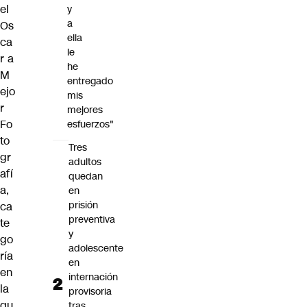
el
y
a
Os
ella
ca
le
r a
he
M
entregado
ejo
mis
r
mejores
Fo
esfuerzos"
to
Tres
gr
adultos
afí
quedan
a,
en
prisión
ca
preventiva
te
y
go
adolescente
ría
en
en
internación
la
provisoria
qu
tras