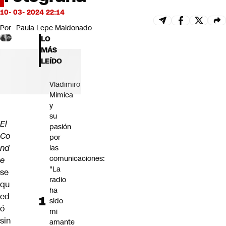
Futuro 360
10- 03- 2024 22:14
Opinión
Por
Paula Lepe Maldonado
LO
MÁS
LEÍDO
Vladimiro
Mimica
y
su
El
pasión
Co
por
nd
las
comunicaciones:
e
"La
se
radio
qu
ha
ed
sido
ó
mi
sin
amante