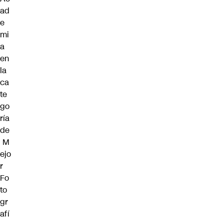
ad
e
mi
a
en
la
ca
te
go
ría
de
M
ejo
r
Fo
to
gr
afí