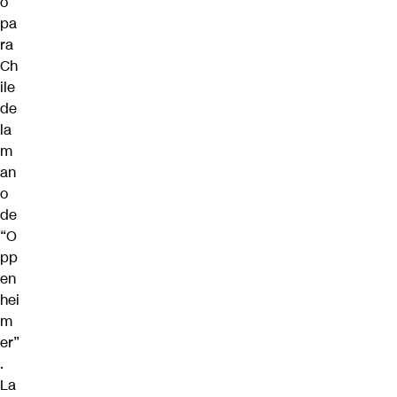
o
pa
ra
Ch
ile
de
la
m
an
o
de
“O
pp
en
hei
m
er”
.
La