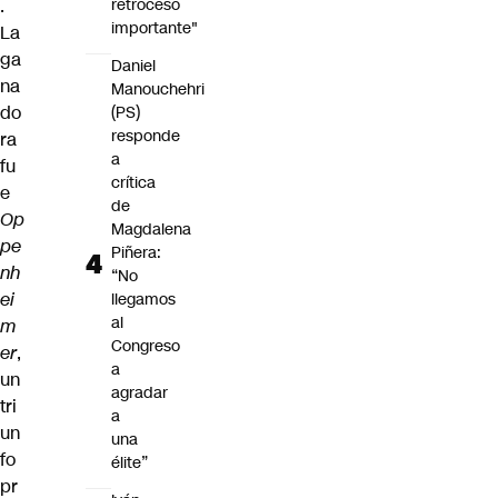
retroceso
.
importante"
La
ga
Daniel
na
Manouchehri
do
(PS)
responde
ra
a
fu
crítica
e
de
Op
Magdalena
pe
Piñera:
nh
“No
ei
llegamos
al
m
Congreso
er
,
a
un
agradar
tri
a
un
una
fo
élite”
pr