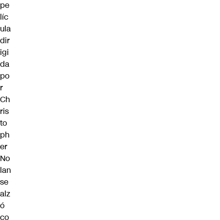
pe
líc
ula
dir
igi
da
po
r
Ch
ris
to
ph
er
No
lan
se
alz
ó
co