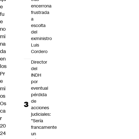
encerrona
e
frustrada
fu
a
e
escolta
no
del
mi
exministro
na
Luis
da
Cordero
en
Director
los
del
Pr
INDH
e
por
eventual
mi
pérdida
os
de
Os
acciones
ca
judiciales:
r
"Sería
20
francamente
24
un