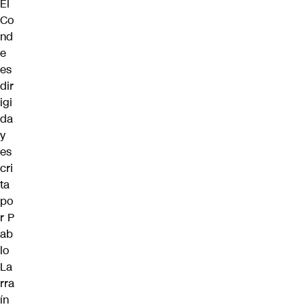
El
Co
nd
e
es
dir
igi
da
y
es
cri
ta
po
r
P
ab
lo
La
rra
ín