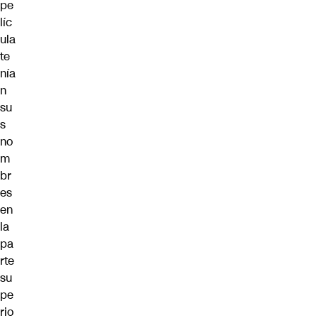
pe
líc
ula
te
nía
n
su
s
no
m
br
es
en
la
pa
rte
su
pe
rio