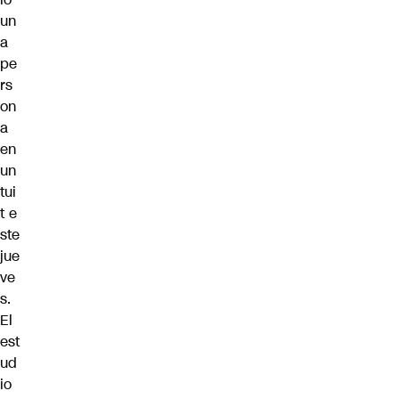
un
a
pe
rs
on
a
en
un
tui
t
e
ste
jue
ve
s.
El
est
ud
io