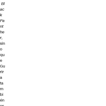
Bl
ac
k
Pa
nt
he
r
,
sin
o
qu
e
Gu
rir
a
ta
m
bi
én
es