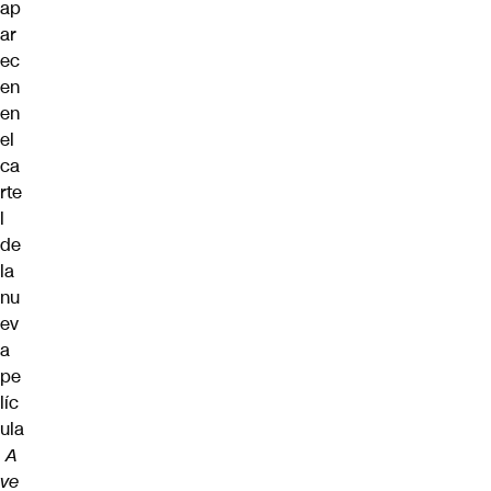
ap
ar
ec
en
en
el
ca
rte
l
de
la
nu
ev
a
pe
líc
ula
A
ve