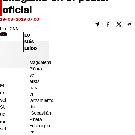
Futuro 360
oficial
Opinión
18- 03- 2019 07:00
Por
CNN
LO
MÁS
LEÍDO
Magdalena
Piñera
se
alista
M
para
ar
el
vel
lanzamiento
St
de
“Sebastián
ud
Piñera
ios
Echenique
vol
en