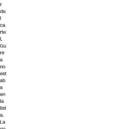
r
de
l
ca
rte
l,
Gu
rir
a
no
est
ab
a
en
la
list
a.
La
ge