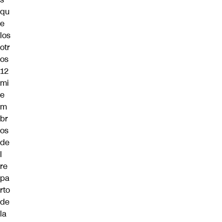
qu
e
los
otr
os
12
mi
e
m
br
os
de
l
re
pa
rto
de
la