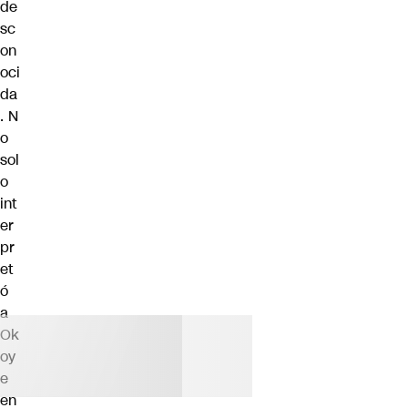
de
sc
on
oci
da
. N
o
sol
o
int
er
pr
et
ó
a
Ok
oy
e
en