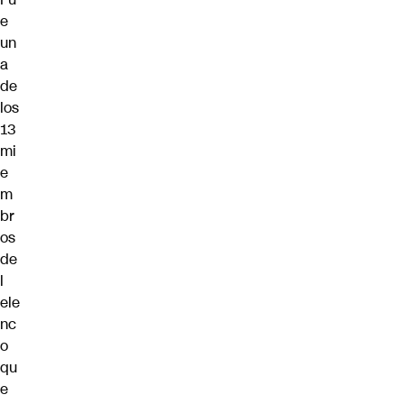
e
un
a
de
los
13
mi
e
m
br
os
de
l
ele
nc
o
qu
e