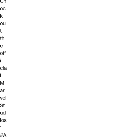
Ch
ec
k
ou
t
th
e
off
i
cia
l
M
ar
vel
St
ud
ios
'
#A