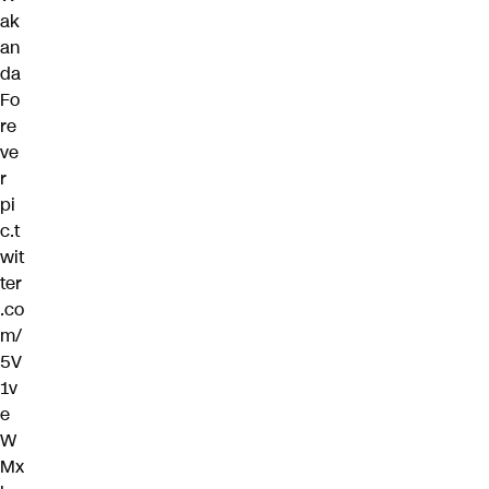
ak
an
da
Fo
re
ve
r
pi
c.t
wit
ter
.co
m/
5V
1v
e
W
Mx