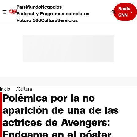
País
Mundo
Negocios
Radio
Podcast y Programas completos
CNN
Futuro 360
Cultura
Servicios
País
Mundo
Negocios
Inicio
Cultura
Polémica por la no
Deportes
Programas completos
aparición de una de las
Cultura
Servicios
actrices de Avengers:
Bits
CNN Data
Endgame en el póster
CNN tiempo