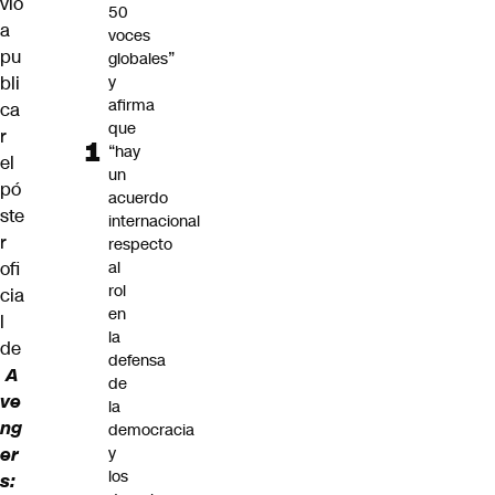
vió
50
a
voces
pu
globales”
bli
y
afirma
ca
que
r
“hay
el
un
pó
acuerdo
ste
internacional
r
respecto
ofi
al
rol
cia
en
l
la
de
defensa
A
de
ve
la
ng
democracia
er
y
los
s: