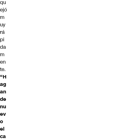
qu
ejó
m
uy
rá
pi
da
m
en
te.
“H
ag
an
de
nu
ev
o
el
ca