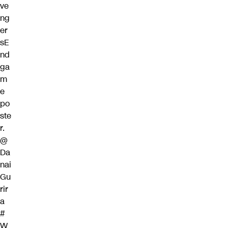
ve
ng
er
sE
nd
ga
m
e
po
ste
r.
@
Da
nai
Gu
rir
a
#
W