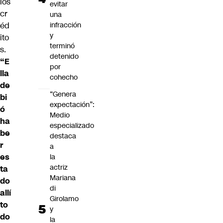
los
evitar
cr
una
éd
infracción
y
ito
terminó
s.
detenido
“E
por
lla
cohecho
de
“Genera
bi
expectación”:
ó
Medio
ha
especializado
be
destaca
r
a
es
la
actriz
ta
Mariana
do
di
allí
Girolamo
to
y
do
la