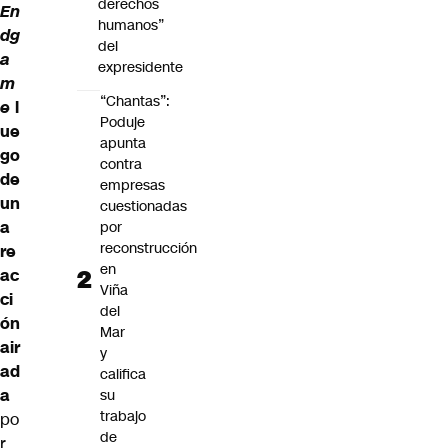
derechos
En
humanos”
dg
del
a
expresidente
m
“Chantas”:
e
l
Poduje
ue
apunta
go
contra
de
empresas
un
cuestionadas
a
por
reconstrucción
re
en
ac
Viña
ci
del
ón
Mar
air
y
ad
califica
a
su
trabajo
po
de
r