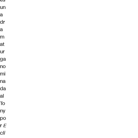
un
a
dr
a
m
at
ur
ga
no
mi
na
da
al
To
ny
po
r
E
cli