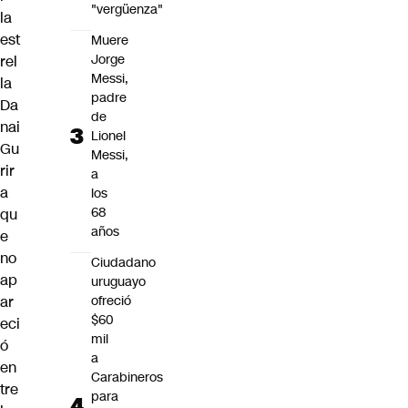
"vergüenza"
la
est
Muere
Jorge
rel
Messi,
la
padre
Da
de
nai
Lionel
Gu
Messi,
rir
a
a
los
68
qu
años
e
no
Ciudadano
ap
uruguayo
ar
ofreció
$60
eci
mil
ó
a
en
Carabineros
tre
para