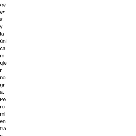
ng
er
s
,
y
la
úni
ca
m
uje
r
ne
gr
a.
Pe
ro
mi
en
tra
s