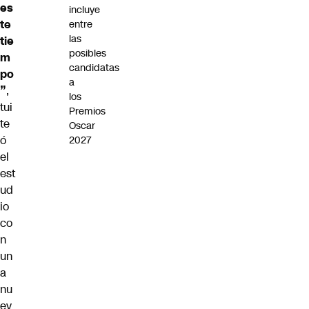
es
incluye
te
entre
las
tie
posibles
m
candidatas
po
a
”
,
los
tui
Premios
te
Oscar
ó
2027
el
est
ud
io
co
n
un
a
nu
ev