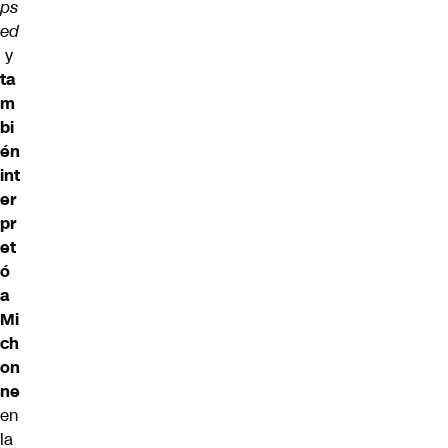
ps
ed
y
ta
m
bi
én
int
er
pr
et
ó
a
Mi
ch
on
ne
en
la