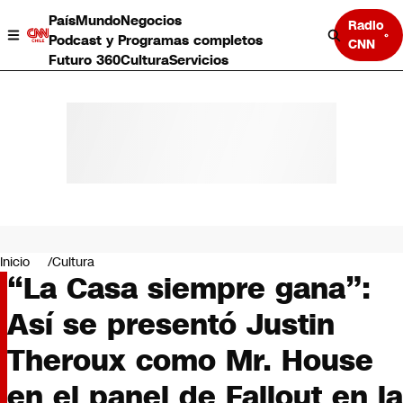
País
Mundo
Negocios
Radio
Podcast y Programas completos
CNN
Futuro 360
Cultura
Servicios
País
Mundo
Negocios
Inicio
Cultura
“La Casa siempre gana”:
Deportes
Programas completos
Así se presentó Justin
Cultura
Servicios
Theroux como Mr. House
Bits
CNN Data
en el panel de Fallout en la
CNN tiempo