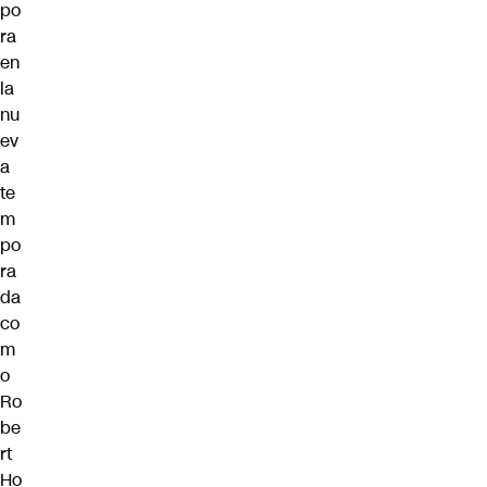
po
ra
en
la
nu
ev
a
te
m
po
ra
da
co
m
o
Ro
be
rt
Ho