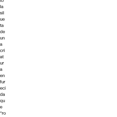
tó
la
sil
ue
ta
de
un
a
cri
at
ur
a
en
fur
eci
da
qu
e
“ro