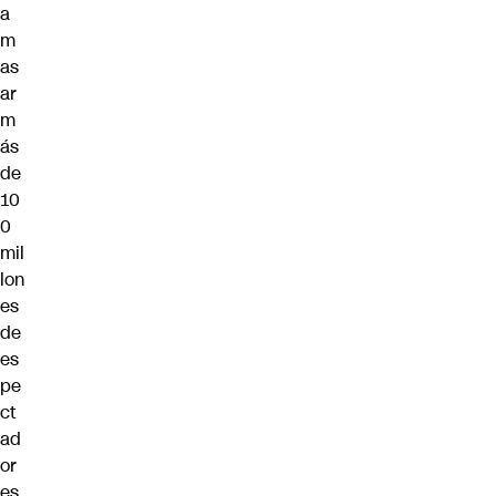
a
m
as
ar
m
ás
de
10
0
mil
lon
es
de
es
pe
ct
ad
or
es