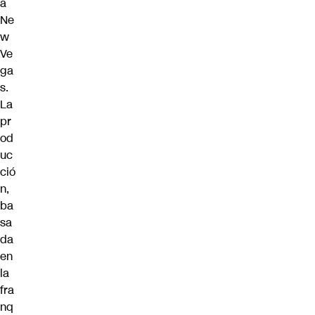
a
Ne
w
Ve
ga
s.
La
pr
od
uc
ció
n,
ba
sa
da
en
la
fra
nq