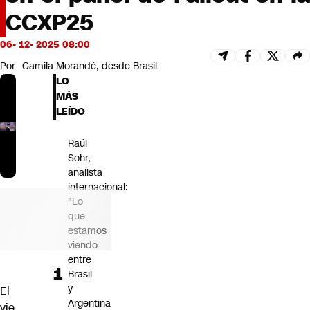
Futuro 360
CCXP25
Opinión
06- 12- 2025 08:00
Por
Camila Morandé, desde Brasil
LO
MÁS
LEÍDO
Raúl
Sohr,
analista
internacional:
"Lo
que
estamos
viendo
entre
Brasil
y
El
Argentina
vie