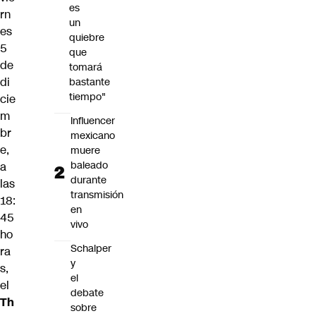
es
rn
un
es
quiebre
5
que
de
tomará
di
bastante
tiempo"
cie
m
Influencer
br
mexicano
e,
muere
baleado
a
durante
las
transmisión
18:
en
45
vivo
ho
Schalper
ra
y
s,
el
el
debate
Th
sobre