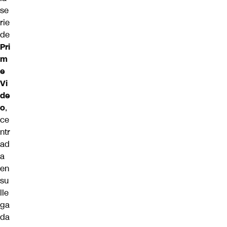
se
rie
de
Pri
m
e
Vi
de
o
,
ce
ntr
ad
a
en
su
lle
ga
da