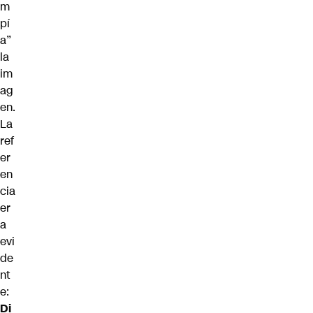
m
pí
a”
la
im
ag
en.
La
ref
er
en
cia
er
a
evi
de
nt
e:
Di