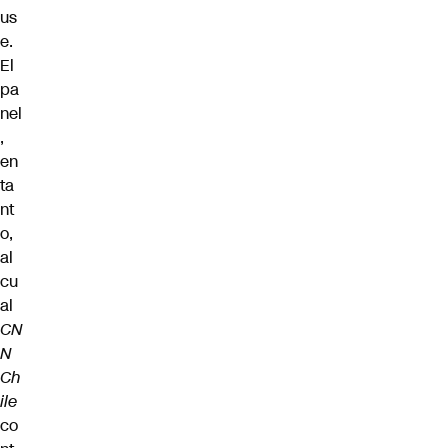
us
e.
El
pa
nel
,
en
ta
nt
o,
al
cu
al
CN
N
Ch
ile
co