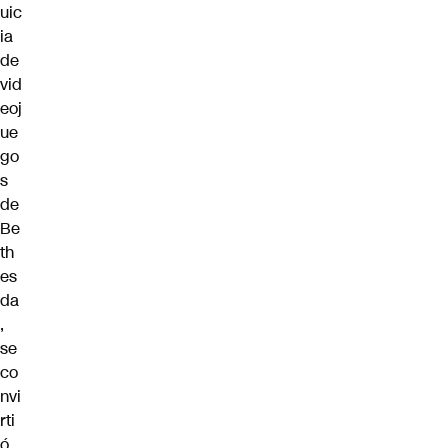
uic
ia
de
vid
eoj
ue
go
s
de
Be
th
es
da
,
se
co
nvi
rti
ó