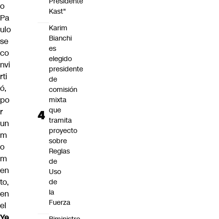
Presidente
o
Kast"
Pa
Karim
ulo
Bianchi
se
es
co
elegido
nvi
presidente
rti
de
ó,
comisión
po
mixta
que
r
tramita
un
proyecto
m
sobre
o
Reglas
m
de
en
Uso
to,
de
la
en
Fuerza
el
Ye