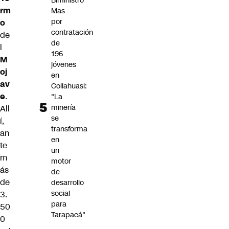
Biministro
rm
Mas
por
o
contratación
de
de
l
196
M
jóvenes
oj
en
av
Collahuasi:
e
.
"La
minería
All
se
í,
transforma
an
en
te
un
m
motor
ás
de
de
desarrollo
social
3.
para
50
Tarapacá"
0