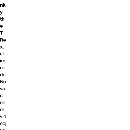
nk
y
th
e
T-
Re
x
,
el
íco
no
de
No
va
c
en
el
vid
eoj