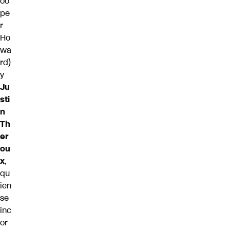
oo
pe
r
Ho
wa
rd)
y
Ju
sti
n
Th
er
ou
x
,
qu
ien
se
inc
or