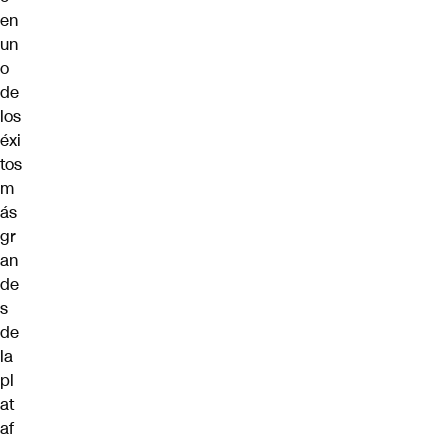
en
un
o
de
los
éxi
tos
m
ás
gr
an
de
s
de
la
pl
at
af