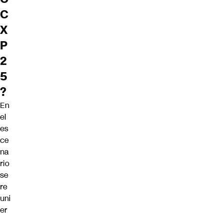
C
X
P
2
5
?
En
el
es
ce
na
rio
se
re
uni
er