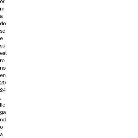
or
m
a
de
sd
e
su
est
re
no
en
20
24
,
lle
ga
nd
o
a