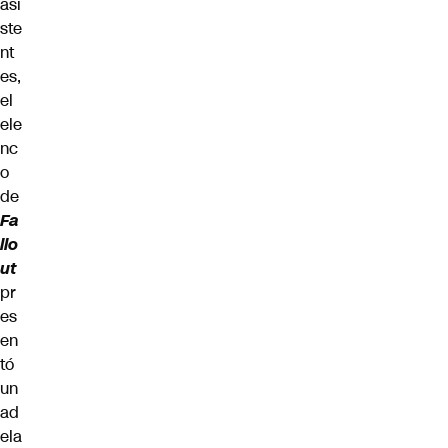
asi
ste
nt
es,
el
ele
nc
o
de
Fa
llo
ut
pr
es
en
tó
un
ad
ela