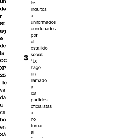
un
los
de
indultos
r
a
uniformados
St
condenados
ag
por
e
el
de
estallido
la
social:
CC
"Le
XP
hago
un
25
llamado
lle
a
va
los
da
partidos
a
oficialistas
ca
a
bo
no
torear
en
al
Sã