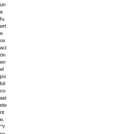
un
a
fu
ert
e
ov
aci
ón
en
el
pú
bli
co
asi
ste
nt
e.
“Y
se