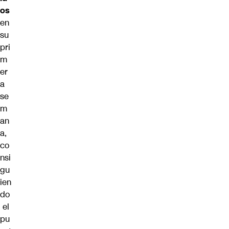
os
en
su
pri
m
er
a
se
m
an
a,
co
nsi
gu
ien
do
el
pu