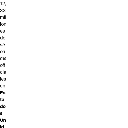
12,
33
mil
lon
es
de
str
ea
ms
ofi
cia
les
en
Es
ta
do
s
Un
id