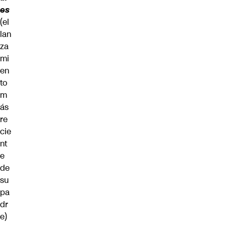
es
(el
lan
za
mi
en
to
m
ás
re
cie
nt
e
de
su
pa
dr
e)