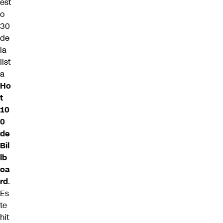
est
o
30
de
la
list
a
Ho
t
10
0
de
Bil
lb
oa
rd
.
Es
te
hit