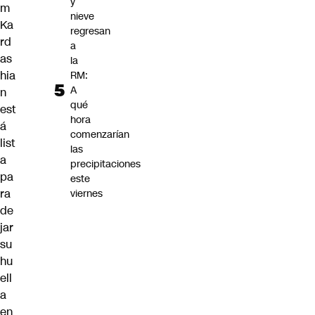
y
m
nieve
Ka
regresan
rd
a
as
la
hia
RM:
A
n
qué
est
hora
á
comenzarían
list
las
a
precipitaciones
pa
este
ra
viernes
de
jar
su
hu
ell
a
en