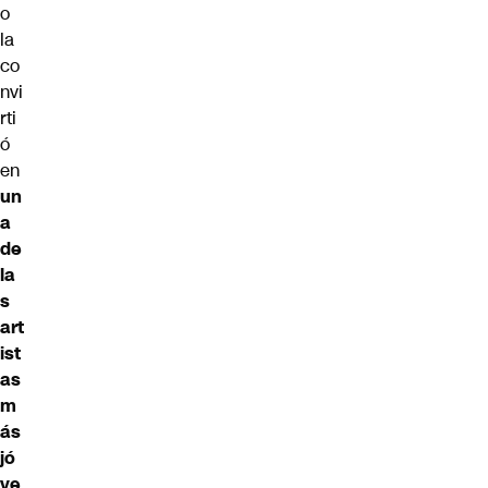
o
la
co
nvi
rti
ó
en
un
a
de
la
s
art
ist
as
m
ás
jó
ve