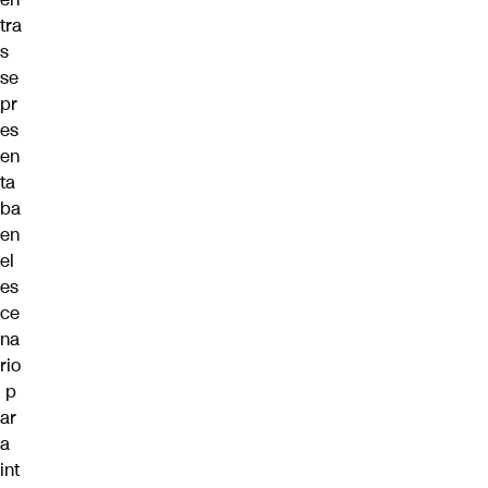
tra
s
se
pr
es
en
ta
ba
en
el
es
ce
na
rio
p
ar
a
int