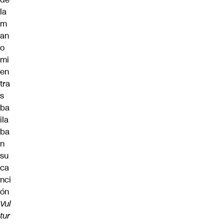
la
m
an
o
mi
en
tra
s
ba
ila
ba
n
su
ca
nci
ón
Vul
tur