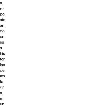
a
re
po
ste
an
do
en
su
s
his
tor
ias
de
Ins
ta
gr
a
m
un