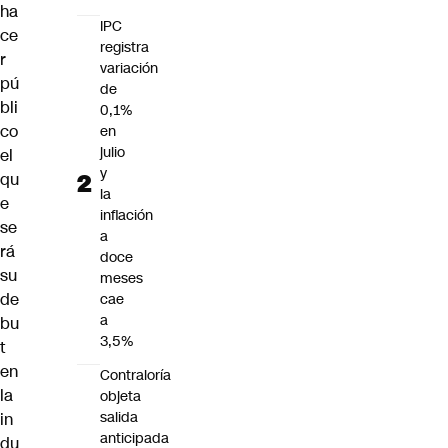
ha
IPC
ce
registra
r
variación
pú
de
bli
0,1%
co
en
julio
el
y
qu
la
e
inflación
se
a
rá
doce
su
meses
de
cae
a
bu
3,5%
t
en
Contraloría
la
objeta
salida
in
anticipada
du