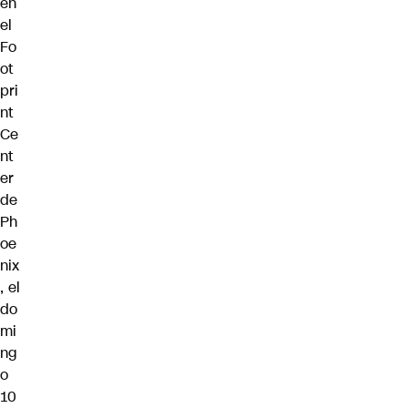
en
el
Fo
ot
pri
nt
Ce
nt
er
de
Ph
oe
nix
, el
do
mi
ng
o
10