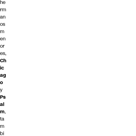
he
rm
an
os
m
en
or
es,
Ch
ic
ag
o
y
Ps
al
m
,
ta
m
bi