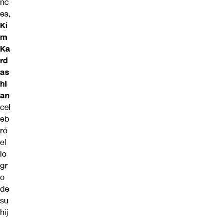
nc
es,
Ki
m
Ka
rd
as
hi
an
cel
eb
ró
el
lo
gr
o
de
su
hij