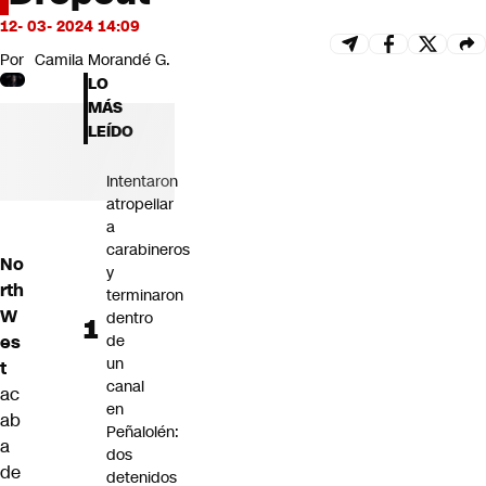
Futuro 360
12- 03- 2024 14:09
Opinión
Por
Camila Morandé G.
LO
MÁS
LEÍDO
Intentaron
atropellar
a
carabineros
No
y
rth
terminaron
W
dentro
es
de
un
t
canal
ac
en
ab
Peñalolén:
a
dos
de
detenidos