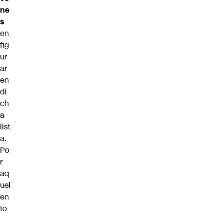
ne
s
en
fig
ur
ar
en
di
ch
a
list
a.
Po
r
aq
uel
en
to