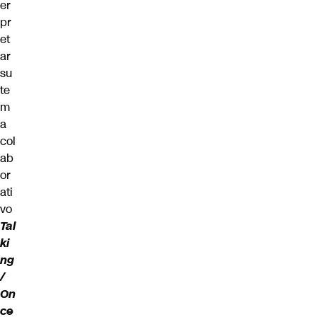
er
pr
et
ar
su
te
m
a
col
ab
or
ati
vo
Tal
ki
ng
/
On
ce