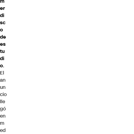
m
er
di
sc
o
de
es
tu
di
o
.
El
an
un
cio
lle
gó
en
m
ed