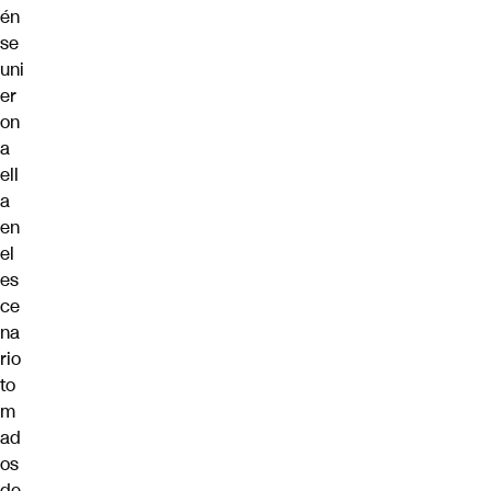
én
se
uni
er
on
a
ell
a
en
el
es
ce
na
rio
to
m
ad
os
de