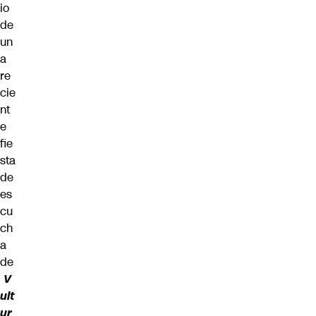
io
de
un
a
re
cie
nt
e
fie
sta
de
es
cu
ch
a
de
V
ult
ur