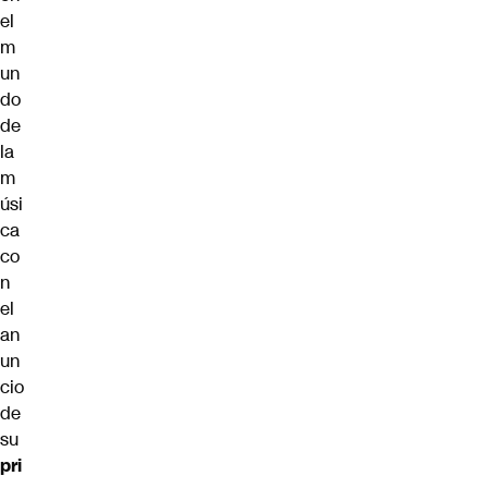
el
m
un
do
de
la
m
úsi
ca
co
n
el
an
un
cio
de
su
pri