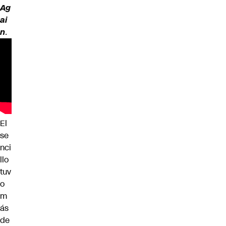
Ag
ai
n
.
El
se
nci
llo
tuv
o
m
ás
de