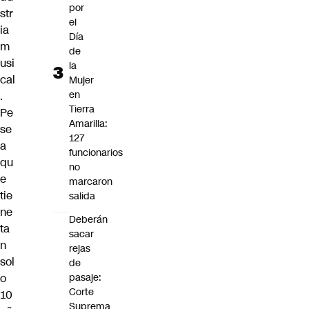
por
str
el
ia
Día
m
de
usi
la
cal
Mujer
en
.
Tierra
Pe
Amarilla:
se
127
a
funcionarios
qu
no
e
marcaron
tie
salida
ne
Deberán
ta
sacar
n
rejas
sol
de
o
pasaje:
Corte
10
Suprema