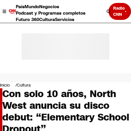
País
Mundo
Negocios
Radio
Podcast y Programas completos
CNN
Futuro 360
Cultura
Servicios
País
Mundo
Negocios
Inicio
Cultura
Con solo 10 años, North
Deportes
Programas completos
West anuncia su disco
Cultura
Servicios
debut: “Elementary School
Bits
CNN Data
Dropout”
CNN tiempo