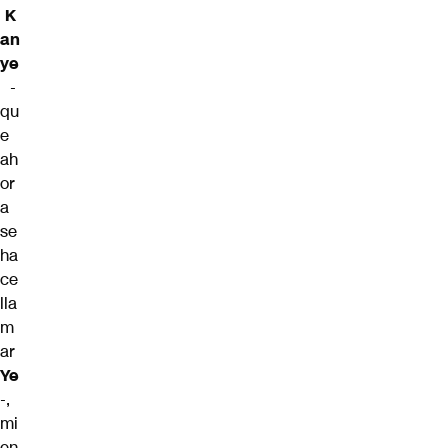
K
an
ye
-
qu
e
ah
or
a
se
ha
ce
lla
m
ar
Ye
-,
mi
en