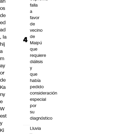
añ
falla
os
a
de
favor
ed
de
ad
vecino
, la
de
Maipú
hij
que
a
requiere
m
diálisis
ay
y
or
que
de
había
Ka
pedido
consideración
ny
especial
e
por
W
su
est
diagnóstico
y
Lluvia
Ki