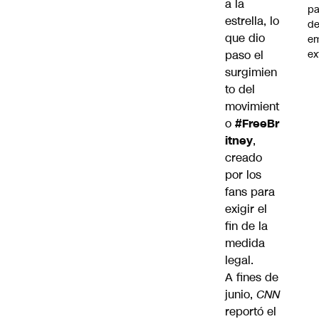
a la
pa
estrella, lo
d
que dio
e
paso el
ex
surgimien
to del
movimient
o
#FreeBr
itney
,
creado
por los
fans para
exigir el
fin de la
medida
legal.
A fines de
junio,
CNN
reportó el