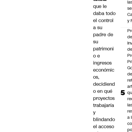
la
que le
se
daba todo
Ca
el control
y 
a su
Pr
padre de
d
su
In
patrimoni
de
o e
Pr
Pr
ingresos
Go
económic
de
os,
re
decidiend
ar
o en qué
q
proyectos
re
trabajaría
la
re
y
a 
blindando
c
el acceso
po