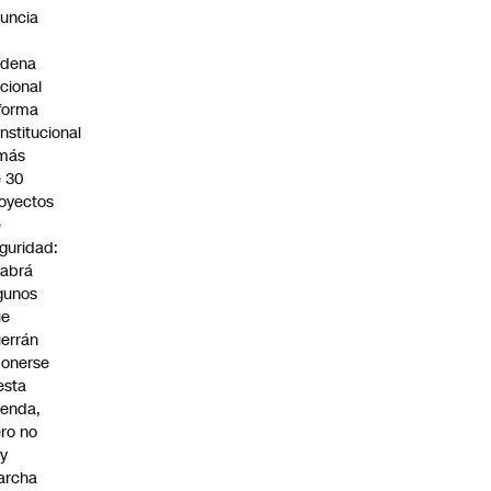
uncia
n
adena
cional
forma
nstitucional
 más
 30
oyectos
e
guridad:
abrá
gunos
ue
errán
onerse
esta
enda,
ro no
y
archa