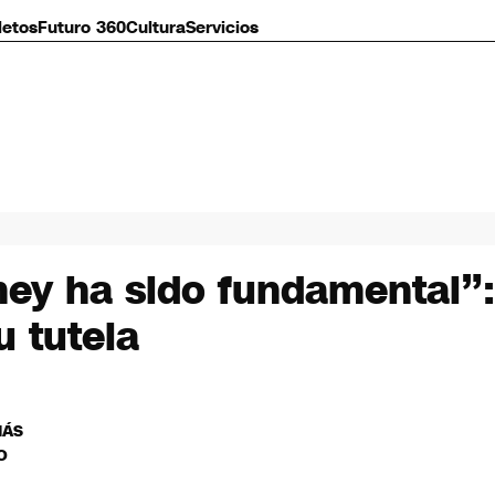
letos
Futuro 360
Cultura
Servicios
ney ha sido fundamental”:
u tutela
MÁS
O