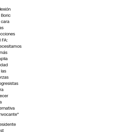
flexión
 Boric
 cara
las
ecciones
l FA:
ecesitamos
 más
plia
idad
 las
erzas
ogresistas
ra
recer
a
ternativa
nvocante"
esidente
st