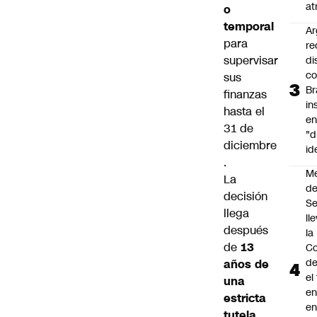
at
o
temporal
Ar
para
re
supervisar
di
c
sus
Br
finanzas
in
hasta el
en
31 de
"d
diciembre
id
.
M
La
de
decisión
S
llega
ll
después
la
de
13
Co
de
años de
el
una
en
estricta
en
tutela