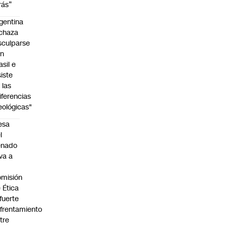
rás”
gentina
chaza
sculparse
on
asil e
siste
 las
iferencias
eológicas"
esa
l
enado
eva a
misión
 Ética
 fuerte
frentamiento
tre