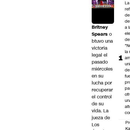
La
re
de
de
Britney
a 
el
Spears
o
de
btuvo una
"N
victoria
la
legal el
am
pasado
un
miércoles
de
en su
fu
pr
lucha por
pa
recuperar
of
el control
un
de su
al
vida. La
co
jueza de
Pr
Los
Ka