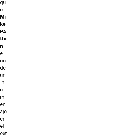
qu
e
Mi
ke
Pa
tto
n
l
e
rin
de
un
h
o
m
en
aje
en
el
ext