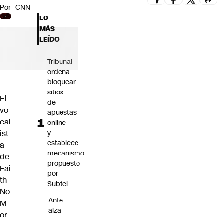
Por
CNN
Futuro 360
LO
Opinión
MÁS
LEÍDO
Tribunal
ordena
bloquear
sitios
El
de
vo
apuestas
cal
online
ist
y
establece
a
mecanismo
de
propuesto
Fai
por
th
Subtel
No
Ante
M
alza
or