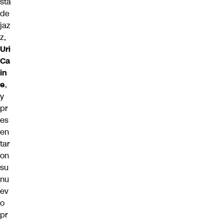
sta
de
jaz
z,
Uri
Ca
in
e
,
y
pr
es
en
tar
on
su
nu
ev
o
pr