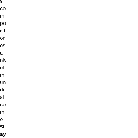
s
co
m
po
sit
or
es
a
niv
el
m
un
di
al
co
m
o
Sl
ay