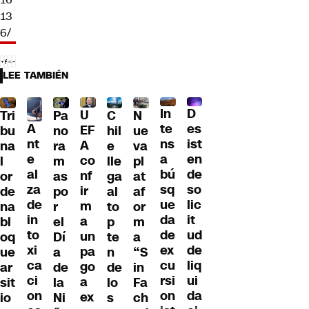
13
6/
LEE TAMBIÉN
D
In
U
Tri
Pa
C
N
A
es
te
EF
bu
no
hil
ue
nt
ist
ns
A
na
ra
e
va
e
en
a
co
l
m
lle
pl
al
de
bú
nf
or
as
ga
at
za
so
sq
ir
de
po
al
af
de
lic
ue
m
na
r
to
or
in
it
da
a
bl
el
p
m
to
ud
de
un
oq
Dí
te
a
xi
de
ex
pa
ue
a
n
“S
ca
liq
cu
go
ar
de
de
in
ci
ui
rsi
a
sit
la
lo
Fa
on
da
on
ex
io
Ni
s
ch