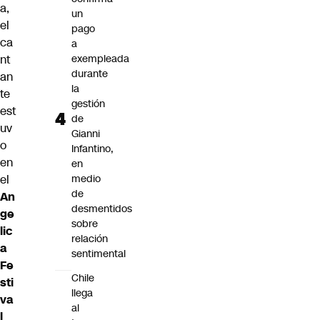
a,
un
el
pago
ca
a
nt
exempleada
durante
an
la
te
gestión
est
de
uv
Gianni
o
Infantino,
en
en
el
medio
de
An
desmentidos
ge
sobre
lic
relación
a
sentimental
Fe
Chile
sti
llega
va
al
l