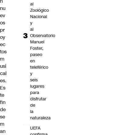
n
al
nu
Zoológico
ev
Nacional
os
y
al
pr
Observatorio
oy
Manuel
ec
Foster,
tos
paseo
m
en
usi
teleférico
cal
y
seis
es.
lugares
Es
para
te
disfrutar
fin
de
de
la
se
naturaleza
m
UEFA
an
confirma