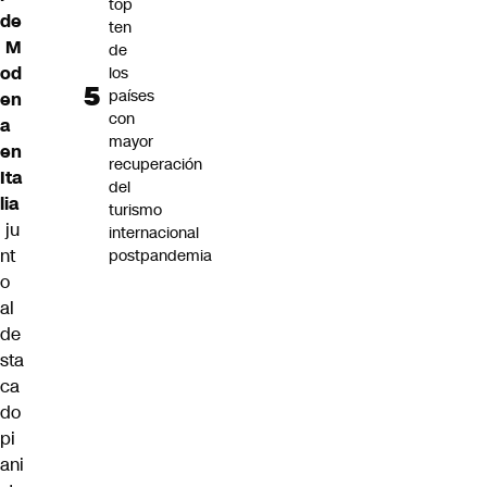
top
de
ten
M
de
od
los
países
en
con
a
mayor
en
recuperación
Ita
del
lia
turismo
ju
internacional
nt
postpandemia
o
al
de
sta
ca
do
pi
ani