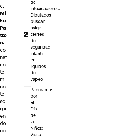
de
e,
intoxicaciones:
Mi
Diputados
ke
buscan
Pa
exigir
cierres
tto
de
n,
seguridad
co
infantil
nst
en
an
líquidos
te
de
m
vapeo
en
Panoramas
te
por
so
el
rpr
Día
de
en
la
de
Niñez:
co
Visita