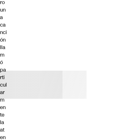
ro
un
a
ca
nci
ón
lla
m
ó
pa
rti
cul
ar
m
en
te
la
at
en