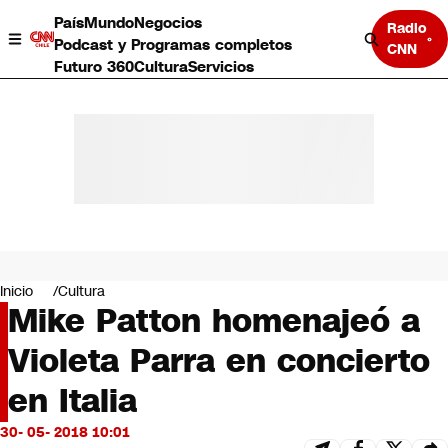
País
Mundo
Negocios
Radio
Podcast y Programas completos
CNN
Futuro 360
Cultura
Servicios
País
Mundo
Negocios
Inicio
Cultura
Mike Patton homenajeó a
Deportes
Programas completos
Violeta Parra en concierto
Cultura
Servicios
en Italia
Bits
CNN Data
30- 05- 2018 10:01
CNN tiempo