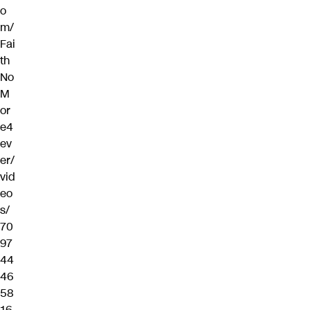
o
m/
Fai
th
No
M
or
e4
ev
er/
vid
eo
s/
70
97
44
46
58
16