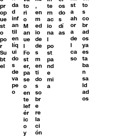
da
to
st
,
pr
to
te
os
d
s
a
en
op
ri
rn
do
inf
co
ah
m
ue
o
ac
s
an
br
or
ed
st
M
io
dí
til
ad
a
io
o
an
na
as
en
os
de
de
po
ue
l
líq
ya
l
de
r
l
po
ui
es
ca
s
Su
Fo
st
do
ta
so
m
bt
st
pa
s
ba
en
el
er,
nd
de
n
ti
pa
e
va
sa
do
se
mi
pe
ld
s
o
a
o
ad
so
en
os
br
te
e
lef
re
ér
la
ic
ci
o
ón
y