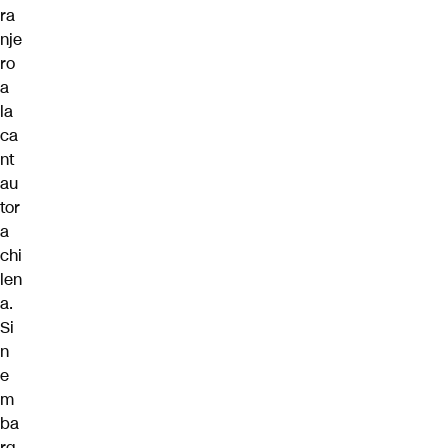
ra
nje
ro
a
la
ca
nt
au
tor
a
chi
len
a.
Si
n
e
m
ba
rg