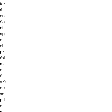
tar
á
en
Sa
nti
ag
o
el
pr
óxi
m
o
8
y 9
de
se
pti
e
m