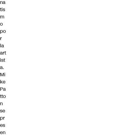
na
tis
m
o
po
r
la
art
ist
a.
Mi
ke
Pa
tto
n
se
pr
es
en