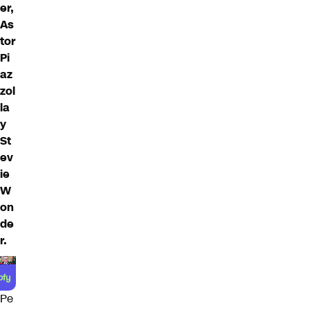
er,
As
tor
Pi
az
zol
la
y
St
ev
ie
W
on
de
r.
Pe