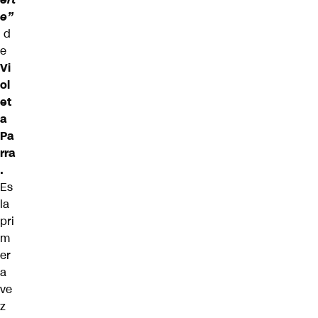
e”
d
e
Vi
ol
et
a
Pa
rra
.
Es
la
pri
m
er
a
ve
z